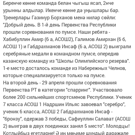
Беренче көнне команда белән чыгыш ясап, 2нче
урынны алдылар. Икенче көнне дә уңышлары бар.
Тренерлары Газинур Борханов менә ниләр сөйли:
"Добрый день. В 1-й день Первенства Республики
прошли соревнования по пумсе. Наши ребята -
Хабибуллин Амир (6 а, АСОШ2), Галимов Амирхан (6 б,
АСОШ 1) и Габдрахманов Инсаф (6 а, АСОШ 2) выиграли
серебряные медали в командном пумсе, опередив
казанскую команду из "Школы Олимпийского резерва".
1-е место досталось команде из Набережных Челнов,
которые специализируется только на пумсе.
На второй день - 29 апреля прошли соревнования
Первенства РТ в категории "спарринг". Участвовало
более 200 сильнейших спортсменов Республики. Ученик
7 класса АСОШ 1 Надршин Ильяс завоевал "серебро",
ученик 6 класса, АСОШ 2 Габдрахманов Инсаф -
"бронзу", одержав 3 победы, Сафиуллин Салават (АСОШ
2) выиграв в двух поединках занял 5 место". Молодцы!
Котлыйбыз егетләрне! Ә иң мөһиме шундый дәрәҗәле