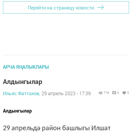
Перейти на страницу новости
АРЧА ЯҢАЛЫКЛАРЫ
Алдынгылар
Ильяс Фәттахов,
29 апрель 2023 - 17:39
716
0
0
Алдынгылар
29 апрельдә район башлыгы Илшат