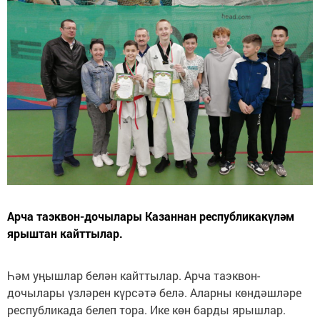
Арча таэквон-дочылары Казаннан республикакүләм
ярыштан кайттылар.
Һәм уңышлар белән кайттылар. Арча таэквон-
дочылары үзләрен күрсәтә белә. Аларны көндәшләре
республикада белеп тора. Ике көн барды ярышлар.