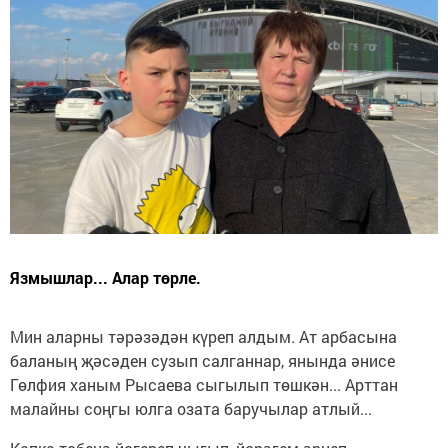
Язмышлар... Алар төрле.
Мин аларны тәрәзәдән күреп алдым. Ат арбасына
баланың җәсәден сузып салганнар, янында әнисе
Гөлфия ханым Рысаева сыгылып төшкән... Арттан
малайны соңгы юлга озата баручылар атлый...