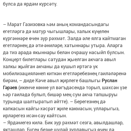
булса да ярдәм күрсәтү.
– Марат Газизовка һәм аның командасындагы
егетләргә дә матур чыгышлары, халык күңелен
күргәннәре өчен зур рәхмәт. Залда әле ялга кайтмаган
егетләрнең дә әти-әниләре, хатыннары утыра. Аларга
да тиз арада якыннары белән очрашу насыйп булсын.
Концерт билетлары сатудан җыелган акчага авыл
халкы җыйган акчаны да кушып иртәгә үк
мобилизацияләнеп киткән егетләребезнең гаиләләренә
бирәм, – диде Кәче авыл җирлеге башлыгы
Руслан
Гәрәев
(икенче көнне ул вәгъдәсендә торып, шәхсән үзе
һәр гаиләдә булып, бишәр мең сум акча тапшыруы
турында шалтыратып әйтте). – Берегезнең дә
капкасын кайгы-хәсрәт җиле какмасын, улларыгыз,
ирләрегез исән-сау кайтсын.
– Ярдәмегез килә. Бик зур рәхмәт сезгә, авылдашлар,
якташлар. Бүген безне шулай зурлавыгыз өчен дә