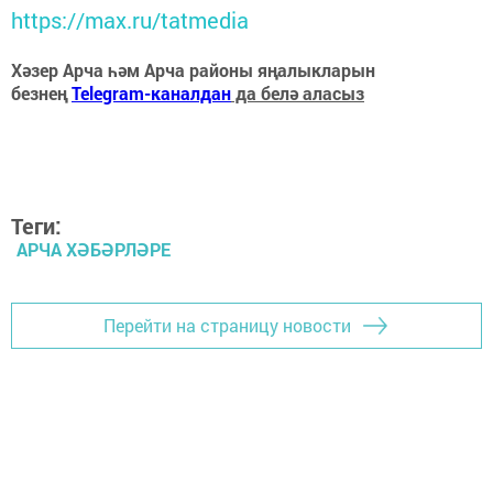
https://max.ru/tatmedia
Хәзер Арча һәм Арча районы яңалыкларын
безнең
Telegram-каналдан
да белә аласыз
Теги:
АРЧА ХӘБӘРЛӘРЕ
Перейти на страницу новости