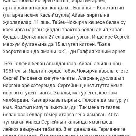
Капка төбенә йөгереп чыгып, йөрәгем әрнеп,
артларыннан карап калдым... Баланы – Константин
(татарча исеме Касыймулла) Айван зиратына
җирләделәр. 11 яшь. Төбәк-Чокырча кешесе белән су
коенырга барган җирдән трактор белән авып харап
булды. Шул көннән 27 ел вакыт узган. Инде ире Сергей
мәрхүм булганына да 15 ел үтеп киткән. “Бала
хәсрәтеннән дә яманы юк”, - ди Гөлфия ханым әрнеп.
Без Гөлфия белән авылдашлар. Айван авылыннан.
1961 елгы. Яшьтән күрше Төбәк-Чокырча авылы егете
Сергей Рысаевка кияүгә чыкты. Аларның дуслашып
йөргәннәре хәтеремдә. Сергейның институтта укып
йөргән студент чагы. Зыялы, матур егет, костюм-
чалбардан. Кызлар кызыгырлык. Гөлфия дә матур, ут
кыз. Яратып кияүгә чыктым, ди. Тик менә тигезлек
белән озак еллар гомер итәргә генә язмаган. 40та
тулмаган килеш Сергейның канында яман шеш –
лейкоз авыруын табалар. 8 ел дәвалана. Германиягә