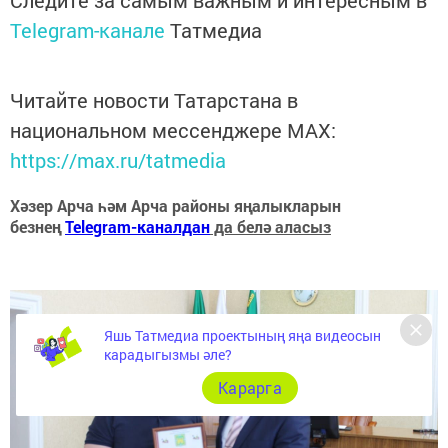
Следите за самым важным и интересным в
Telegram-канале
Татмедиа
Читайте новости Татарстана в
национальном мессенджере MАХ:
https://max.ru/tatmedia
Хәзер Арча һәм Арча районы яңалыкларын
безнең
Telegram-каналдан
да белә аласыз
Яшь Татмедиа проектының яңа видеосын
карадыгызмы әле?
Карарга