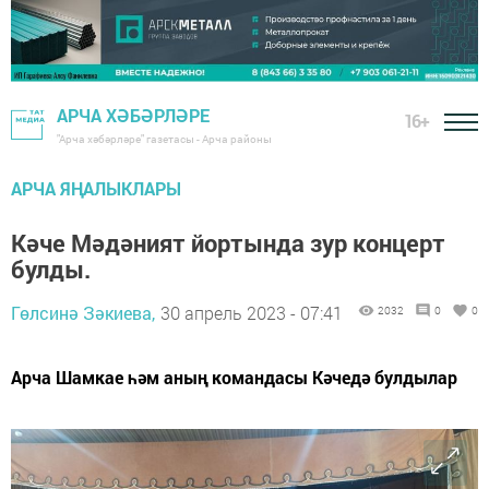
АРЧА ХӘБӘРЛӘРЕ
16+
"Арча хәбәрләре" газетасы - Арча районы
АРЧА ЯҢАЛЫКЛАРЫ
Кәче Мәдәният йортында зур концерт
булды.
Гөлсинә Зәкиева,
30 апрель 2023 - 07:41
2032
0
0
Арча Шамкае һәм аның командасы Кәчедә булдылар