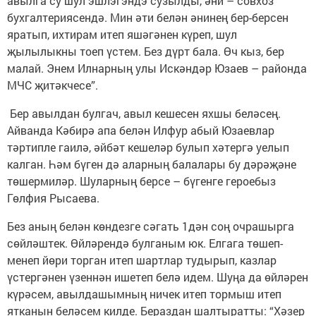
авылга су шул эшлэгэндэ сузылды, әни – совхоз
бухгалтериясендә. Мин әти белән әнинең бер-берсен
яратып, ихтирам итеп яшәгәнен күреп, шул
җылылыкны тоеп үстем. Без дүрт бала. Өч кыз, бер
малай. Энем Илнарның улы Искәндәр Юзаев – районда
МЧС җитәкчесе”.
Бер авылдан булгач, авыл кешесен яхшы беләсең.
Айванда Кәбирә апа белән Илфур абый Юзаевлар
тәртипле гаилә, әйбәт кешеләр булып хәтергә уелып
калган. Һәм бүген дә аларның балалары бу дәрәҗәне
төшермиләр. Шуларның берсе – бүгенге героебыз
Гөлфия Рысаева.
Без аның белән көндезге сәгать 1дән соң очрашырга
сөйләштек. Өйләрендә булганым юк. Елгага төшеп-
менеп йөри торган итеп шартлар тудырып, казлар
үстергәнен үзеннән ишетеп белә идем. Шуңа да өйләрен
күрәсем, авылдашымның ничек итеп тормыш итеп
ятканын беләсем килде. Бераздан шалтыратты: “Хәзер