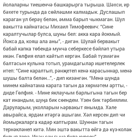
йолаларны тиешенчә башкарырга тырыша. Шәхси, ир
бәхете турында да сөйләшми калмадык. Дуслашып
караган ул берәү белән, әмма барып чыкмаган. Шул
вакытта кайнатасы Михаил Тимофеевич: “Сине
каралтучылар булса, шуны бел: акка кара йокмый.
Йокса да, кояш ала аны”, - дигән. Шулай бервакыт
бабай капка төбендә мунча себеркесе бәйләп утыра
икән. Гөлфия елап кайтып кергән. Бабай түзмәгән
балтасын кулына тотып, урамдагылар ишетелерлек
итеп: “Сине каралтып, рәнҗетеп кенә карасыннар, менә
шушы балта белән...”, - дип кизәнгән. “Менә шунда
минем кайнатама карата тагын да хөрмәтем артты, -
диде Гөлфия. - Мине яклаучым барлыгына тагын бер
кат инандым, шуңа бик сөендем. Үзен бик тәрбиялим.
Даруларым, уколларым һәрвакыт янымда. Хәле
авырайса, ярдәм итәргә ашыгам. Хәл керсен дип чи
йомыркаларга кадәр каптырам. Шуннан тагын
тернәкләнеп китә. Мин эштә вакытта өйгә дә күз-колак
булып тора. Исән-сау гына була күрсен”.