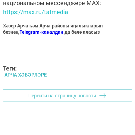
национальном мессенджере MАХ:
https://max.ru/tatmedia
Хәзер Арча һәм Арча районы яңалыкларын
безнең
Telegram-каналдан
да белә аласыз
Теги:
АРЧА ХӘБӘРЛӘРЕ
Перейти на страницу новости