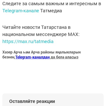
Следите за самым важным и интересным в
Telegram-канале
Татмедиа
Читайте новости Татарстана в
национальном мессенджере MАХ:
https://max.ru/tatmedia
Хәзер Арча һәм Арча районы яңалыкларын
безнең
Telegram-каналдан
да белә аласыз
Оставляйте реакции