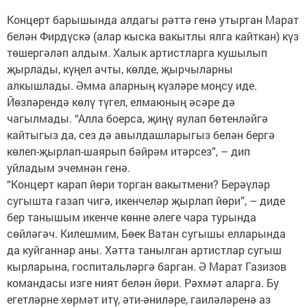
Концерт барышында алдагы рәттә генә утырган Марат
белән Фирдүскә (алар кыска вакытлы ялга кайткан) күз
төшергәләп алдым. Халык артистларга кушылып
җырлады, күңел ачты, көлде, җырчыларны
алкышлады. Әмма аларның күзләре моңсу иде.
Йөзләрендә көлү түгел, елмаюның әсәре дә
чагылмады. “Алла боерса, җиңү яулап бөтенләйгә
кайтыгыз да, сез дә авылдашларыгыз белән бергә
көлеп-җырлап-шаярып бәйрәм итәрсез”, – дип
уйладым эчемнән генә.
“Концерт карап йөри торган вакытмени? Берәүләр
сугышта газап чигә, икенчеләр җырлап йөри”, – диде
бер танышым икенче көнне әлеге чара турында
сөйләгәч. Килешмим, Бөек Ватан сугышы елларында
да куйганнар аны. Хәтта танылган артистлар сугыш
кырларына, госпитальләргә барган. Ә Марат Газизов
командасы изге ният белән йөри. Рәхмәт аларга. Бу
егетләрне хөрмәт итү, әти-әниләре, гаиләләренә аз