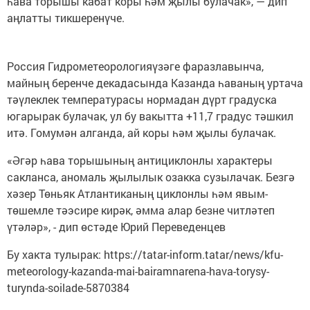
һава торышы кабат коры һәм җылы булачак», — дип
аңлатты тикшеренүче.
Россия Гидрометеорологияүзәге фаразлавынча,
майның беренче декадасында Казанда һаваның уртача
тәүлеклек температурасы нормадан дүрт градуска
югарырак булачак, ул бу вакытта +11,7 градус тәшкил
итә. Гомумән алганда, ай коры һәм җылы булачак.
«Әгәр һава торышының антициклонлы характеры
сакланса, аномаль җылылык озакка сузылачак. Безгә
хәзер Төньяк Атлантиканың циклонлы һәм явым-
төшемле тәэсире кирәк, әмма алар безне читләтеп
үтәләр», - дип өстәде Юрий Переведенцев
Бу хакта тулырак: https://tatar-inform.tatar/news/kfu-
meteorology-kazanda-mai-bairamnarena-hava-torysy-
turynda-soilade-5870384