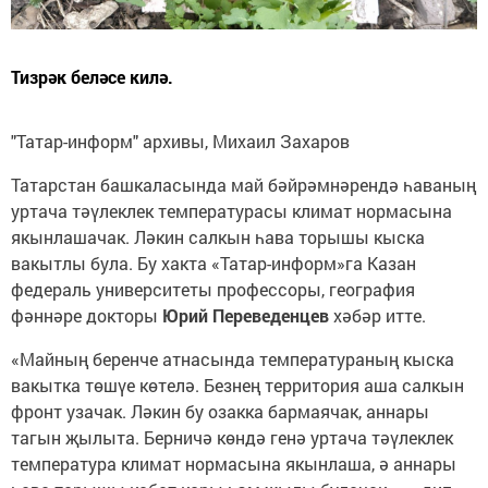
Тизрәк беләсе килә.
"Татар-информ" архивы, Михаил Захаров
Татарстан башкаласында май бәйрәмнәрендә һаваның
уртача тәүлеклек температурасы климат нормасына
якынлашачак. Ләкин салкын һава торышы кыска
вакытлы була. Бу хакта «Татар-информ»га Казан
федераль университеты профессоры, география
фәннәре докторы
Юрий Переведенцев
хәбәр итте.
«Майның беренче атнасында температураның кыска
вакытка төшүе көтелә. Безнең территория аша салкын
фронт узачак. Ләкин бу озакка бармаячак, аннары
тагын җылыта. Берничә көндә генә уртача тәүлеклек
температура климат нормасына якынлаша, ә аннары