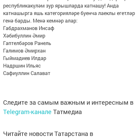
республикакүләм зур ярышларда катнашу! Анда
катнашырга яшь категорияләре буенча лаеклы егетләр
генә барды. Менә кемнәр алар:
Габдрахманов Инсаф
Хәбибуллин Әмир
Гаптелбәров Ранель
Галимов Әмирхан
Гыймадиев Илдар
Надршин Ильяс
Сафиуллин Салават
Следите за самым важным и интересным в
Telegram-канале
Татмедиа
Читайте новости Татарстана в