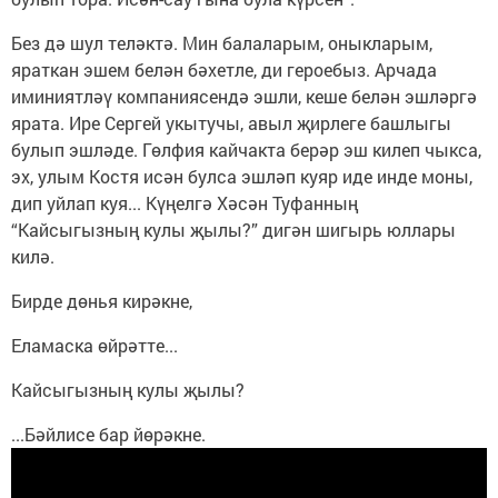
Без дә шул теләктә. Мин балаларым, оныкларым,
яраткан эшем белән бәхетле, ди героебыз. Арчада
иминиятләү компаниясендә эшли, кеше белән эшләргә
ярата. Ире Сергей укытучы, авыл җирлеге башлыгы
булып эшләде. Гөлфия кайчакта берәр эш килеп чыкса,
эх, улым Костя исән булса эшләп куяр иде инде моны,
дип уйлап куя... Күңелгә Хәсән Туфанның
“Кайсыгызның кулы җылы?” дигән шигырь юллары
килә.
Бирде дөнья кирәкне,
Еламаска өйрәтте...
Кайсыгызның кулы җылы?
...Бәйлисе бар йөрәкне.