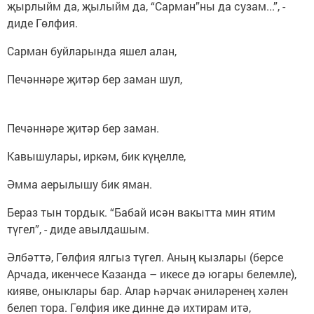
җырлыйм да, җылыйм да, “Сарман”ны да сузам...”, -
диде Гөлфия.
Сарман буйларында яшел алан,
Печәннәре җитәр бер заман шул,
Печәннәре җитәр бер заман.
Кавышулары, иркәм, бик күңелле,
Әмма аерылышу бик яман.
Бераз тын тордык. “Бабай исән вакытта мин ятим
түгел”, - диде авылдашым.
Әлбәттә, Гөлфия ялгыз түгел. Аның кызлары (берсе
Арчада, икенчесе Казанда – икесе дә югары белемле),
кияве, оныклары бар. Алар һәрчак әниләренең хәлен
белеп тора. Гөлфия ике динне дә ихтирам итә,