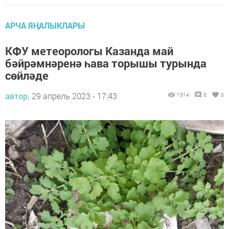
АРЧА ЯҢАЛЫКЛАРЫ
КФУ метеорологы Казанда май
бәйрәмнәренә һава торышы турында
сөйләде
автор,
29 апрель 2023 - 17:43
1314
0
0