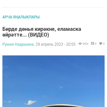
АРЧА ЯҢАЛЫКЛАРЫ
Бирде дөнья кирәкне, еламаска
өйрәтте... (ВИДЕО)
Румия Надршина,
29 апрель 2023 - 20:55
2424
0
0