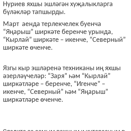
Нуриев яхшы эшләгән хуҗалыкларга
бүләкләр тапшырды.
Март аенда терлекчелек буенча
“Яңарыш” ширкәте беренче урында,
“Кырлай” ширкәте – икенче, “Северный”
ширкәте өченче.
Язгы кыр эшләренә техниканы иң яхшы
әзерләүчеләр: “Заря” һәм “Кырлай”
ширкәтләре – беренче, “Игенче” –
икенче, “Северный” һәм “Яңарыш”
ширкәтләре өченче.