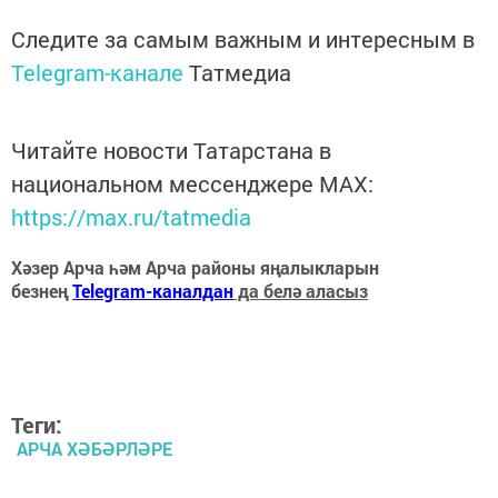
Следите за самым важным и интересным в
Telegram-канале
Татмедиа
Читайте новости Татарстана в
национальном мессенджере MАХ:
https://max.ru/tatmedia
Хәзер Арча һәм Арча районы яңалыкларын
безнең
Telegram-каналдан
да белә аласыз
Теги:
АРЧА ХӘБӘРЛӘРЕ