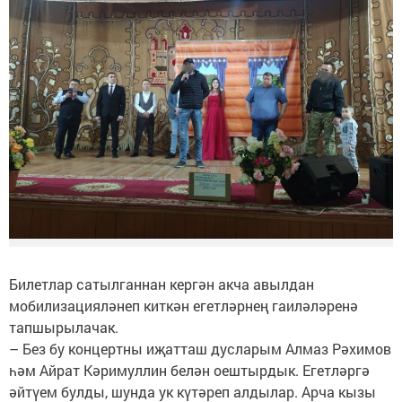
Билетлар сатылганнан кергән акча авылдан
мобилизацияләнеп киткән егетләрнең гаиләләренә
тапшырылачак.
– Без бу концертны иҗатташ дусларым Алмаз Рәхимов
һәм Айрат Кәримуллин белән оештырдык. Егетләргә
әйтүем булды, шунда ук күтәреп алдылар. Арча кызы