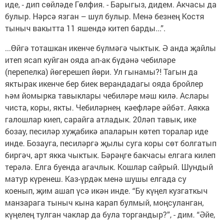
иде, - дип сөйләде Гөлфия. - Барыгыз, дидем. Акчасы да
булыр. Нәрсә язган – шул булыр. Менә безнең Костя
тыныч вакытта 11 яшендә китеп барды...”.
...Өйгә тоташкан икенче бүлмәгә чыктык. Ә анда җайлы
итеп ясап куйган ояда ап-ак бүдәнә чебиләре
(перепелка) йөгерешеп йөри. Ул гынамы?! Тагын да
яктырак икенче бер биек верандадагы ояда бройлер
һәм йомырка тавыклары чебиләре мәш килә. Аслары
чиста, коры, якты. Чебиләрнең кәефләре әйбәт. Аякка
галошлар киеп, сарайга атладык. 20ләп тавык, ике
бозау, песиләр хуҗабикә апаларын көтеп торалар иде
инде. Бозауга, песиләргә җылы суга коры сөт болгатып
биргәч, арт якка чыктык. Бәрәңге бакчасы елгага килеп
терәлә. Елга буенда агачлык. Кошлар сайрый. Шундый
матур күренеш. Каз-үрдәк менә шушы елгада су
коенып, җим ашап үсә икән инде. “Бу күңел кузгаткыч
манзарага тыныч кына карап булмый, моңсуланган,
күңелең тулган чаклар да була торгандыр?”, - дим. “Әйе,