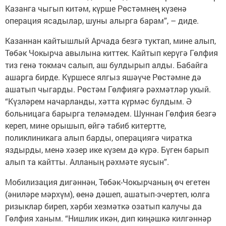
Казанга чыгып китәм, күрше Рөстәмнең күзенә
операция ясадылар, шуны алырга барам”, – диде.
Казаннан кайтышлый Арчада безгә туктап, мине алып,
Төбәк Чокырча авылына киттек. Кайтып керүгә Гөлфия
тиз генә токмач салып, аш булдырып алды. Бабайга
ашарга бирде. Күршесе ялгыз яшәүче Рөстәмне дә
ашатып чыгарды. Рөстәм Гөлфиягә рәхмәтләр укый.
“Күзләрем начарланды, хәтта күрмәс булдым. Ә
больницага барырга теләмәдем. Шуннан Гөлфия безгә
кереп, мине орышып, өйгә табиб китертте,
поликлиникага алып барды, операциягә чиратка
яздырды, менә хәзер ике күзем дә күрә. Бүген барып
алып та кайтты. Алланың рәхмәте яусын”.
Мобилизация дигәннән, Төбәк-Чокырчаның өч егетен
(әниләре мәрхүм), өенә дәшеп, ашатып-эчертеп, юлга
ризыклар биреп, хәрби хезмәткә озатып калучы да
Гөлфия ханым. “Нишлик икән, дип киңәшкә килгәннәр