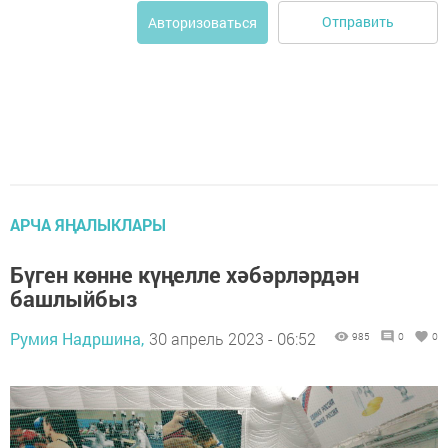
Отправить
Авторизоваться
АРЧА ЯҢАЛЫКЛАРЫ
Бүген көнне күңелле хәбәрләрдән
башлыйбыз
Румия Надршина,
30 апрель 2023 - 06:52
985
0
0