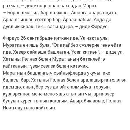
рәхмәт, – диде соңыннан сәхнәдән Марат.
– Борчылмагыз, бар да яхшы. Ашарга-эчәргә җитә.
Арча ягыннан егетләр бар. Аралашабыз. Анда да
дуслык кирәк. Тик... сагындыра, – диде Фирдүс.
Фирдүс 26 сентябрьдә киткән иде. Ул чакта улы
Муратка өч яшь була. “Әле кайбер сүзләрне генә әйтә
иде. Хәзер сөйләшә башлаган. Үсеп киткән”, – диде ул.
Хатыны Гөлназ белән Мурат аның бөтенләйгә
кайтканын түземсезлек белән көтәчәк.
Маратның башлангыч сыйныфларда укучы ике
баласы бар. Хатыны Гөлназ белән аралашырга теләгән
идем дә, аның бер сүз дә әйтә алмыйча торуын,
күзләреннән менә-менә яшь атылып чыгарга әзер
булуын күреп тынып калдым. Авыр, бик авыр, Гөлназ.
Исән-сау гына кайтсын.