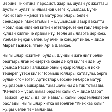
Зәринә Никитина, пародист, җырчы, шулай ук иҗатташ
дустым Булат Гыйльманов безгә кушылды. Бүген
Расих Галимҗанов та матур җырлары белән
сөендерде. Максатыбыз – шушындый авыр вакытта
мобилизацияләнеп киткән егетләребезнең гаиләләренә
кулдан килгәнчә ярдәм итү. Төрле авылларга йөрибез.
Үзебезнең җай белән. Бу өченче концерт инде, – диде
Марат Газизов
, ягъни Арча Шамкае.
Чыгышлар искиткеч булды. Шундый изге ният белән
оештырылган концертка кеше дә күп килгән иде. Бу
урында Расих Галимҗановның җыр юлларын искә
төшереп үтәсе килә: “Тормыш юллары катлаулы, бергә
булыйк гомергә”. Артистлар берсеннән-берсе матур
җырларын башкарды, тамашачыны да тик тотмады.
“Кәчеләр – усал, әмма бердәм халык”, – диде Марат
Газизов. Бу юлы да Кәче авылы халкы бердәмлекләрен
раслады. Чыгышлар хитка әверелгән “Киек каз юлы”
җыры белән тәмамланды.