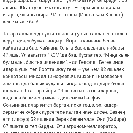
кадәр баралар. Даруларга түләү өчен күпме кредитлар
алына. Югалту өстенә югалту... Ә тормышны дәвам
итәргә, яшәргә кирәк! Ике кызны (Ирина һәм Ксения)
кеше итәсе бар!
Татар гаиләсендә үскән кызның урыс гаиләсенә килеп
керүе җиңел булмагандыр. Йортта кайнана белән
кайната да бар. Кайнана Ольга Васильевнага нибары
47 яшь. Ул вакытта “КСМ”да баш бухгалтер. “Миңа кыен
булмады, бик тиз ияләндем”, - ди Гөлфия. Бүген инде
алар шушы төп йортта икәү генә – үзе һәм 92 яшьлек
кайнатасы Михаил Тимофеевич. Михаил Тимовеевич
заманында балык хуҗалыгында склад мөдире булып
эшләгән. Ята тора йөри. “Яшь вакытта олыларның
кадерен белмисең икән, - дип сөйли Гөлфия. –
Соңыннан, алар китеп баргач, искә төшә, эх, кадер-
хөрмәтне күбрәк күрсәтәсе калган икән дисең. Безнең
әти (Илфур) 52 яшендә йөрәк белән үлде. Әни (Кабирә)
67 яшьтә китеп барды. Әти агроном-меллиоратор,