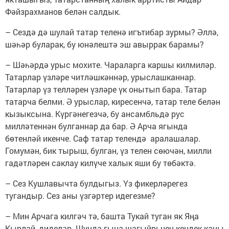
Фәйзрахманов белән салдык.
– Сездә дә шулай татар теленә игътибар зурмы? Әллә,
шәһәр буларак, бу юнәлештә эш авыррак барамы?
– Шәһәрдә урыс мохите. Чараларга каршы килмиләр.
Татарлар үзләре читләшкәннәр, урыслашканнар.
Татарлар үз телләрен үзләре үк онытып бара. Татар
татарча белми. Ә урыслар, киресенчә, татар теле белән
кызыксына. Күргәнегезчә, бу ансамбльдә рус
милләтеннән булганнар да бар. Ә Арча ягында
бөтенләй икенче. Саф татар телендә аралашалар.
Гомумән, бик тырыш, булган, үз телен сөючән, милли
гадәтләрен саклау килүче халык яши бу төбәктә.
– Сез Кушлавычта булдыгыз. Үз фикерләрегез
тугандыр. Сез аны үзгәртер идегезме?
– Мин Арчага килгәч тә, башта Тукай туган як Яңа
Кырлай, диделәр. Шунда гына шагыйрьнең кендек каны