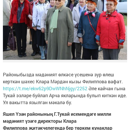
Районыбызда мәдәният өлкәсе үсешенә зур өлеш
керткән шәхес Клара Мәрдән кызы Филиппова вафат.
https://t.me/ekw62p9DwWNhNjgy/2252
Әле кайчан гына
Тукай эзләре буйлап Арча якларында булып киткән иде.
Ул вакытта язылган мәкалә бу.
Яшел Үзән районының Г.Тукай исеменд
әге милли
мәдәният үзәге директоры
Клара
Филиппова
җитәкчелегендә бер төркем кунаклар