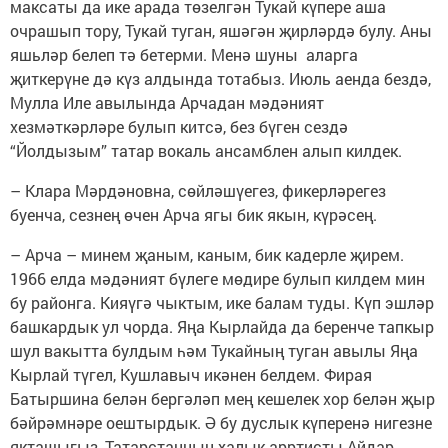
максаты да ике арада төзелгән Тукай күпере аша
очрашып тору, Тукай туган, яшәгән җирләрдә булу. Аны
яшьләр белеп тә бетерми. Менә шуны аларга
җиткерүне дә күз алдында тотабыз. Июль аенда бездә,
Мулла Иле авылында Арчадан мәдәният
хезмәткәрләре булып китсә, без бүген сездә
“Йолдызым” татар вокаль ансамблен алып килдек.
– Клара Мәрдәновна, сөйләшүегез, фикерләрегез
буенча, сезнең өчен Арча ягы бик якын, күрәсең.
– Арча – минем җаным, каным, бик кадерле җирем.
1966 елда мәдәният бүлеге мөдире булып килдем мин
бу районга. Кияүгә чыктым, ике балам туды. Күп эшләр
башкардык ул чорда. Яңа Кырлайда да беренче тапкыр
шул вакытта булдым һәм Тукайның туган авылы Яңа
Кырлай түгел, Кушлавыч икәнен белдем. Фирая
Батыршина белән бергәләп мең кешелек хор белән җыр
бәйрәмнәре оештырдык. Ә бу дуслык күперенә нигезне
якташыгыз, Татарстанның халык арртисты Айдар