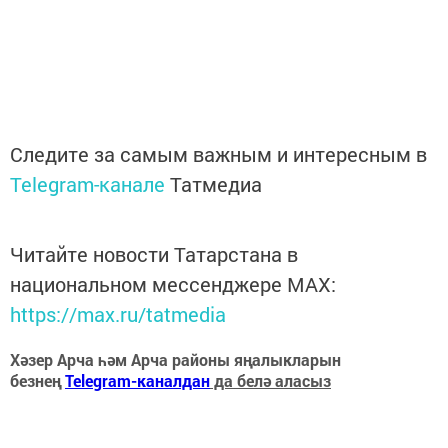
Следите за самым важным и интересным в
Telegram-канале
Татмедиа
Читайте новости Татарстана в
национальном мессенджере MАХ:
https://max.ru/tatmedia
Хәзер Арча һәм Арча районы яңалыкларын
безнең
Telegram-каналдан
да белә аласыз