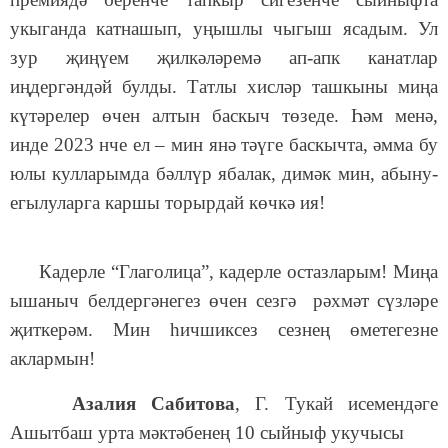
укыганда катнашып, уңышлы чыгыш ясадым. Ул
зур җиңүем җилкәләремә ап-апк канатлар
иңдергәндәй булды. Татлы хисләр ташкыны миңа
күтәрелер өчен алтын баскыч төзеде. Һәм менә,
инде 2023 нче ел – мин янә тәүге баскычта, әмма бу
юлы кулларымда бәллүр ябалак, димәк мин, абыну-
егылуларга каршы торырдай көчкә ия!
Кадерле “Глаголица”, кадерле остазларым! Миңа
ышаныч белдергәнегез өчен сезгә рәхмәт сүзләре
җиткерәм. Мин һичшиксез сезнең өметегезне
аклармын!
Азалия Сабитова
, Г. Тукай исемендәге
Ашытбаш урта мәктәбенең 10 сыйныф укучысы