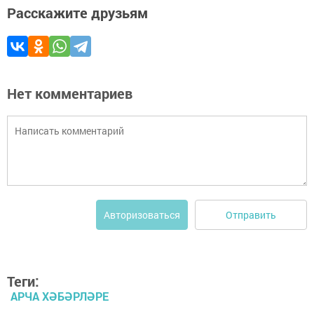
Расскажите друзьям
Нет комментариев
Отправить
Авторизоваться
Теги:
АРЧА ХӘБӘРЛӘРЕ