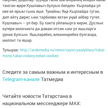
тамган җире Кушлавыч булуын белдем. Кырлайда ул
ике ел ярым гына яши. Тукайны Яңа Кырлайда туган,
дип әйтү дөрес һәм тәрбияви яктан уңай әйбер түгел.
Кушлавыч – ул бер. Бу хакта уйланырга кирәк. Дуслык
күпере киләчәктә дә дәвам итсен һәм ул яшьләргә
үрнәк булсын. Яшьләребез, өлкәннәребез булганда,
милләт тә яшәр.
Тулырак:
http://arskmedia.ru/news/rayon-yaalyklary/tukai-
mony-tukai-vodany-belan-iasibez
Следите за самым важным и интересным в
Telegram-канале
Татмедиа
Читайте новости Татарстана в
национальном мессенджере MАХ: