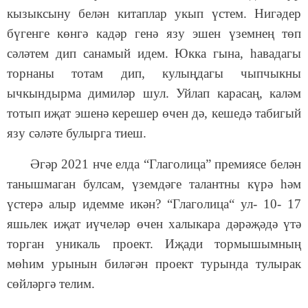
кызыксыну белән китаплар укып үстем. Нигәдер
бүгенге көнгә кадәр генә язу эшен үземнең төп
сәләтем дип санамый идем. Юкка гына, һавадагы
торнаны тотам дип, кулыңдагы чыпчыкны
ычкындырма димиләр шул. Уйлап карасаң, каләм
тотып иҗат эшенә керешер өчен дә, кешедә табигый
язу сәләте булырга тиеш.
Әгәр 2021 нче елда “Глаголица” премиясе белән
танышмаган булсам, үземдәге талантны күрә һәм
үстерә алыр идемме икән? “Глаголица“ ул- 10- 17
яшьлек иҗат иүчеләр өчен халыкара дәрәҗәдә үтә
торган уникаль проект. Иҗади тормышымның
мөһим урынын биләгән проект турында тулырак
сөйләргә телим.