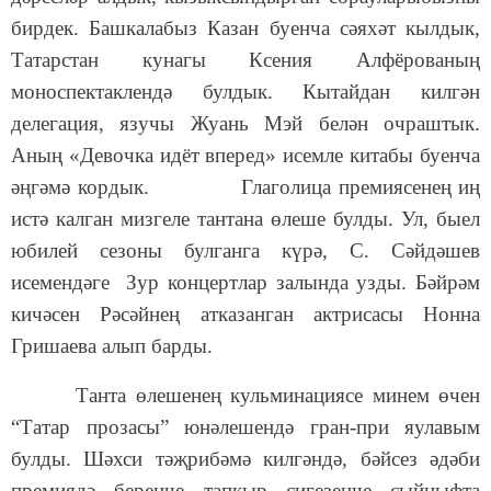
бирдек. Башкалабыз Казан буенча сәяхәт кылдык,
Татарстан кунагы Ксения Алфёрованың
моноспектаклендә булдык. Кытайдан килгән
делегация, язучы Жуань Мэй белән очраштык.
Аның «Девочка идёт вперед» исемле китабы буенча
әңгәмә кордык. Глаголица премиясенең иң
истә калган мизгеле тантана өлеше булды. Ул, быел
юбилей сезоны булганга күрә, С. Сәйдәшев
исемендәге Зур концертлар залында узды. Бәйрәм
кичәсен Рәсәйнең атказанган актрисасы Нонна
Гришаева алып барды
.
Танта өлешенең кульминациясе минем өчен
“Татар прозасы” юнәлешендә гран-при яулавым
булды. Шәхси тәҗрибәмә килгәндә, бәйсез әдәби
премиядә беренче тапкыр сигезенче сыйныфта