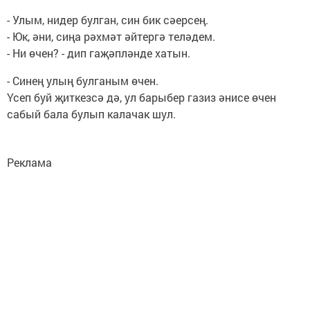
- Улым, нидер булган, син бик сәерсең.
- Юк, әни, сиңа рәхмәт әйтергә теләдем.
- Ни өчен? - дип гаҗәпләнде хатын.
- Синең улың булганым өчен.
Үсеп буй җиткезсә дә, ул барыбер газиз әнисе өчен
сабый бала булып калачак шул.
Реклама