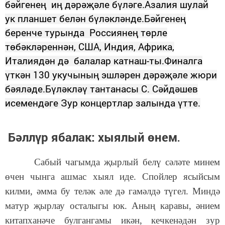
бәйгенең иң дәрәҗәле бүләге.Азалия шулай
ук планшет белән бүләкләнде.Бәйгенең
беренче турында Россиянең төрле
төбәкләреннән, США, Индия, Африка,
Италиядән дә балалар катнаш-ты.Финалга
үткән 130 укучының эшләрен дәрәҗәле жюри
бәяләде.Бүләкләү тантанасы С. Сәйдәшев
исемендәге Зур концертлар залында үтте.
Бәллүр ябалак: хыялый өнем
.
Сабый чагымда җырлый белү сәләте минем
өчен чынга ашмас хыял иде. Спойлер ясыйсым
килми, әмма бу теләк әле дә гамәлдә түгел. Миндә
матур җырлау осталыгы юк. Аның каравы, әнием
китапханәче булгангамы икән, кечкенәдән зур