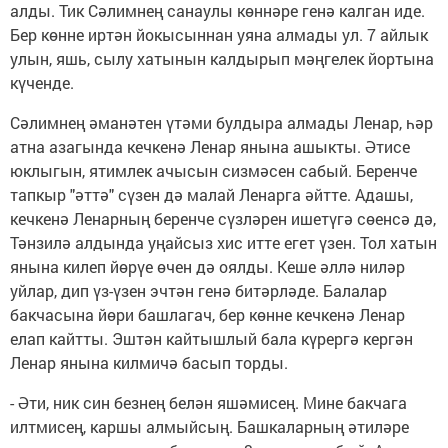
алды. Тик Сәлимнең санаулы көннәре генә калган иде.
Бер көнне иртән йокысыннан уяна алмады ул. 7 айлык
улын, яшь, сылу хатынын калдырып мәңгелек йортына
күченде.
Сәлимнең әманәтен үтәми булдыра алмады Ленар, һәр
атна азагында кечкенә Ленар янына ашыкты. Әтисе
юклыгын, ятимлек ачысын сизмәсен сабый. Беренче
тапкыр "әттә" сүзен дә малай Ленарга әйтте. Адашы,
кечкенә Ленарның беренче сүзләрен ишетүгә сөенсә дә,
Тәнзилә алдында уңайсыз хис итте егет үзен. Тол хатын
янына килеп йөрүе өчен дә оялды. Кеше әллә ниләр
уйлар, дип үз-үзен эчтән генә битәрләде. Балалар
бакчасына йөри башлагач, бер көнне кечкенә Ленар
елап кайтты. Эштән кайтышлый бала күрергә кергән
Ленар янына килмичә басып торды.
- Әти, ник син безнең белән яшәмисең. Мине бакчага
илтмисең, каршы алмыйсың. Башкаларның әтиләре