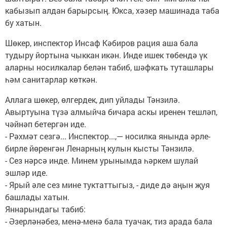
кабызып алдан барырсың. Юкса, хәзер машинада таба
бу хатын.
Шөкер, инспектор Инсаф Кәбиров рация аша бала
тудыру йортына чыккан икән. Инде ишек төбендә үк
аларны носилкалар белән табиб, шәфкать туташлары
һәм санитарлар көткән.
Аллага шөкер, өлгердек, дип уйлады Тәнзилә.
Авыртуына түзә алмыйча бичара аскы иренен тешләп,
чәйнәп бетергән иде.
- Рәхмәт сезгә... Инспектор...,— носилка янында әрле-
бирле йөренгән Ленарның кулын кысты Тәнзилә.
- Сез нәрсә инде. Минем урынымда һәркем шулай
эшләр иде.
- Ярый әле сез мине туктаттыгыз, - диде дә аңын җуя
башлады хатын.
Яннарындагы табиб:
- Әзерләнәбез, менә-менә бала туачак, тиз арада бала