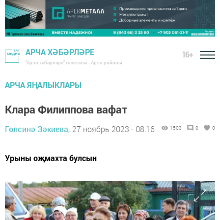
АРЧА ХӘБӘРЛӘРЕ
16+
"Арча хәбәрләре" газетасы - Арча районы
АРЧА ЯҢАЛЫКЛАРЫ
Клара Филиппова вафат
Гөлсинә Зәкиева,
27 ноябрь 2023 - 08:16
1503
0
0
Урыны оҗмахта булсын