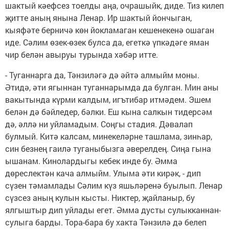
шактый кәефсез тоелды аңа, очрашыйк, диде. Тиз килеп
җитте аның янына Ленар. Ир шактый йончыган,
кыяфәте берничә көн йокламаган кешенекенә ошаган
иде. Сәлим өзек-өзек булса да, егеткә үпкәдәге яман
чир белән авыруы турында хәбәр итте.
- Туганнарга да, Тәнзиләгә дә әйтә алмыйм моны.
Әтидә, әти ягыннан туганнарымда да булган. Мин аны
вакытында күрми калдым, игътибар итмәдем. Эшем
белән дә бәйледер, бәлки. Еш кына салкын тидерсәм
дә, әллә ни уйламадым. Соңгы стадия. Дәвалап
булмый. Китә калсам, минекеләрне ташлама, зинһар,
син безнең гаилә туганыбызга әверелдең. Сиңа гына
ышанам. Кинолардыгы кебек инде бу. Әмма
дөреслектән кача алмыйм. Улыма әти кирәк, - дип
сүзен тәмамлады Сәлим күз яшьләренә буылып. Ленар
сүзсез аның кулын кысты. Никтер, җайланыр, бу
ялгыштыр дип уйлады егет. Әмма дусты сулыкканнан-
сулыга барды. Тора-бара бу хакта Тәнзилә дә белеп