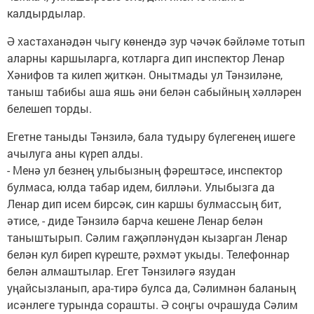
калдырдылар.
Ә хастаханәдән чыгу көнендә зур чәчәк бәйләме тотып
аларны каршыларга, котларга дип инспектор Ленар
Хәнифов та килеп җиткән. Онытмады ул Тәнзиләне,
таныш табибы аша яшь әни белән сабыйның хәлләрен
белешеп торды.
Егетне таныды Тәнзилә, бала тудыру бүлегенең ишеге
ачылуга аны күреп алды.
- Менә ул безнең улыбызның фәрештәсе, инспектор
булмаса, юлда табар идем, билләһи. Улыбызга да
Ленар дип исем бирсәк, син каршы булмассың бит,
әтисе, - диде Тәнзилә барча кешене Ленар белән
таныштырып. Сәлим гаҗәпләнүдән кызарган Ленар
белән кул биреп күреште, рәхмәт укыды. Телефоннар
белән алмаштылар. Егет Тәнзиләгә язудан
уңайсызланып, ара-тирә булса да, Сәлимнән баланың
исәнлеге турында сорашты. Ә соңгы очрашуда Сәлим