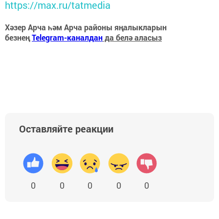
https://max.ru/tatmedia
Хәзер Арча һәм Арча районы яңалыкларын
безнең
Telegram-каналдан
да белә аласыз
Оставляйте реакции
0
0
0
0
0