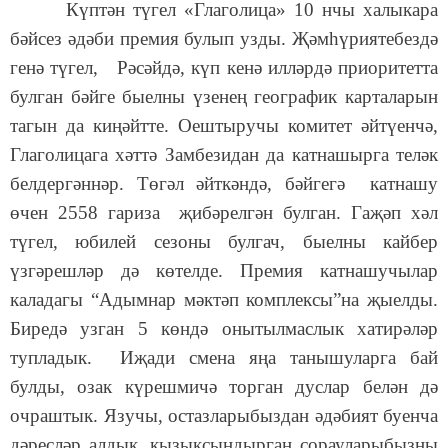
Күптән түгел «Глаголица» 10 нчы халыкара
бәйсез әдәби премия булып узды. Җәмһүриятебездә
генә түгел, Рәсәйдә, күп кенә илләрдә приоритетта
булган бәйге быелны үзенең географик карталарын
тагын да киңәйтте. Оештыручы комитет әйтүенчә,
Глаголицага хәттә Замбезидан да катнашырга теләк
белдергәннәр. Төгәл әйткәндә, бәйгегә катнашу
өчен 2558 гариза җибәрелгән булган. Гаҗәп хәл
түгел, юбилей сезоны булгач, быелны кайбер
үзгәрешләр дә көтелде. Премия катнашучылар
каладагы “Адымнар мәктәп комплексы”на җыелды.
Биредә узган 5 көндә онытылмаслык хатирәләр
тупладык. Иҗади смена яңа танышуларга бай
булды, озак күрешмичә торган дуслар белән дә
очраштык. Язучы, остазларыбыздан әдәбият буенча
дәресләр алдык, кызыксындырган сорауларыбызны