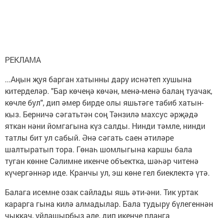
РЕКЛАМА
...Аңын җуя барган хатынны дару иснәтеп хушына
китерделәр. "Бар көчеңә көчән, менә-менә балаң туачак,
көчле бул", дип әмер бирде олы яшьтәге табиб хатын-
кыз. Берничә сәгатьтән соң Тәнзилә махсус әрҗәдә
яткан нәни йомгагына күз салды. Нинди тәмле, нинди
татлы бит ул сабый. Әнә сәгать саен әтиләре
шалтыратып тора. Гөнаһ шомлыгына каршы бала
туган көнне Сәлимне икенче объектка, шәһәр читенә
күчергәннәр иде. Кранчы ул, эш көне гел биеклектә үтә.
Балага исемне озак сайлады яшь әти-әни. Тик уртак
карарга гына килә алмадылар. Бала тудыру бүлегеннән
чыккач, уйлашырбыз әле, дип икенче планга