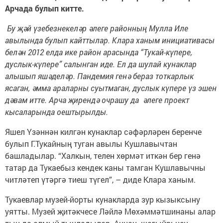
Арчада булып китте.
Бу җәй
үзебезнекеләр әлеге районның Мулла Иле
авылында булып кайттылар. Клара ханым инициативасы
белән 2012 елда ике район арасында
“
Тукай-күпере,
дуслык-күпере” салынган иде. Ел да шулай кунаклар
алышып яшәделәр. Пандемия генә бераз тоткарлык
ясаган, әмма араларны суытмаган, дуслык күпере үз эшен
дәвам итте. Арча җирендә очрашу да әлеге проект
кысаларында оештырылды.
Яшел Үзәннән килгән кунаклар сәфәрләрен беренче
булып Г.Тукайның туган авылы Кушлавычтан
башладылар. “Халкын, телен хөрмәт иткән бер генә
татар да Тукаебыз кендек каны тамган Кушлавычны
читләтеп үтәргә тиеш түгел”, – диде Клара ханым.
Тукаевлар музей-йорты кунакларда зур кызыксыну
уятты. Музей җитәкчесе Ләйлә Мөхәммәтшинаны алар