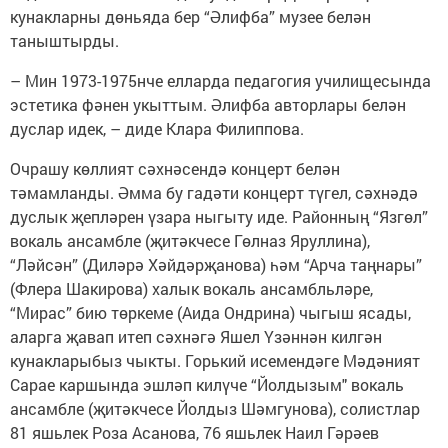
кунакларны дөньяда бер “Әлифба” музее белән
таныштырды.
– Мин 1973-1975нче елларда педагогия училищесында
эстетика фәнен укыттым. Әлифба авторлары белән
дуслар идек, – диде Клара Филиппова.
Очрашу көллият сәхнәсендә концерт белән
тәмамланды. Әмма бу гадәти концерт түгел, сәхнәдә
дуслык җепләрен үзара ныгыту иде. Районның “Язгөл”
вокаль ансамбле (җитәкчесе Гөлназ Яруллина),
“Ләйсән” (Диләрә Хәйдәрҗанова) һәм “Арча таңнары”
(Флера Шакирова) халык вокаль ансамбльләре,
“Мирас” бию төркеме (Аида Ондрина) чыгыш ясады,
аларга җавап итеп сәхнәгә Яшел Үзәннән килгән
кунакларыбыз чыкты. Горький исемендәге Мәдәният
Сарае каршында эшләп килүче “Йолдызым" вокаль
ансамбле (җитәкчесе Йолдыз Шәмгунова), солистлар
81 яшьлек Роза Асанова, 76 яшьлек Наил Гәрәев