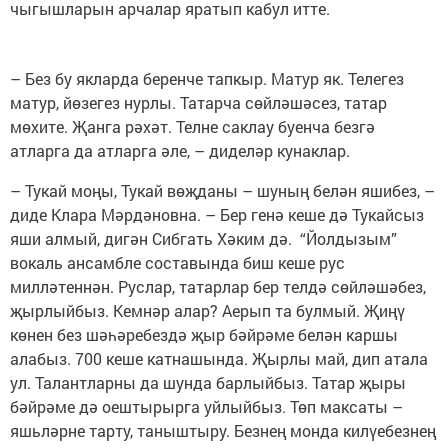
чыгышларын арчалар яратып кабул итте.
– Без бу якларда беренче тапкыр. Матур як. Телегез
матур, йөзегез нурлы. Татарча сөйләшәсез, татар
мөхите. Җанга рәхәт. Телне саклау буенча безгә
атларга да атларга әле, – диделәр кунаклар.
– Тукай моңы, Тукай вөҗданы – шуның белән яшибез, –
диде Клара Мәрдәновна. – Бер генә кеше дә Тукайсыз
яши алмый, дигән Сибгать Хәким дә. “Йолдызым”
вокаль ансамбле составында биш кеше рус
милләтеннән. Руслар, татарлар бер телдә сөйләшәбез,
җырлыйбыз. Кемнәр алар? Аерып та булмый. Җиңү
көнен без шәһәребездә җыр бәйрәме белән каршы
алабыз. 700 кеше катнашында. Җырлы май, дип атала
ул. Талантларны да шунда барлыйбыз. Татар җыры
бәйрәме дә оештырырга уйлыйбыз. Төп максаты –
яшьләрне тарту, таныштыру. Безнең монда килүебезнең