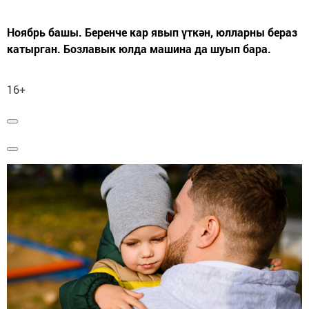
Ноябрь башы. Беренче кар явып үткән, юлларны бераз
катырган. Бозлавык юлда машина да шуып бара.
16+