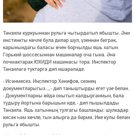
Тәнзилә куркуыннан рульгә чытырдатып ябышты. Әни
инстинкты көчле була диләр шул, үзеннән бигрәк,
карынындагы баласы өчен борчылды яшь хатын.
Горький шоссесыннан машиналар оча гына. Әнә
почмактарак ЮХИДИ машинасы тора. Инспектор
Тәнзиләгә туктарга дип ишарәләде.
- Исәнмесез. Инспектор Хәнифов, сезнең
документларыгыз..., - дип таныштырды егет үзе белән.
- Документларны өйдә онытып калдырганмын, бала
тудыру йортына барышым иде, - дип пышылдады
Тәнзилә. Яшь хатынның тулгагы башланды: шулкадәр
кисәк һәм көчле, тын алырга да бирми. Ике кулы белән
рульгә ябышты.