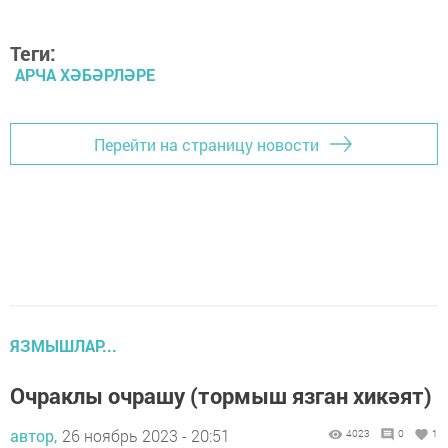
Теги:
АРЧА ХӘБӘРЛӘРЕ
Перейти на страницу новости
ЯЗМЫШЛАР...
Очраклы очрашу (тормыш язган хикәят)
автор,
26 ноябрь 2023 - 20:51
4023
0
1