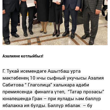
Азалияне котлыйбыз!
Г. Тукай исемендәге Ашытбаш урта
мәктәбенең 10 нчы сыфный укучысы Азалия
Сабитова “ Глаголица” халыкара әдәби
премиясендә финалга үтеп, “Татар прозасы”
юнәлешендә Гран – при яулады һәм бәллүр
ябалакка ия булды. Бәллүр ябалак – бу