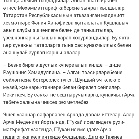
тын да алмый тыңладылар. Аннан шагыйрьнең
әтисе Мөхәммәтгариф каберенә зыярат кылдылар,
Татарстан Республикасының атказанган мәдәният
хезмәткәре Фәния Хәнәфиева җитәкләгән Кушлавыч
авыл клубы эшчәнлеге белән дә таныштылар,
үзешчәннәр чыгышын карап хозурландылар. Бу якта
һәр кунакны татарларга гына хас кунакчыллык белән
әнә шулай зурлап каршы алалар.
– Безне бирегә дуслык күпере алып килде, – диде
Раушания Хәмидуллина. – Алган тәэсирләребезне
сөйләп кенә бетерерлек түгел. Шундый эчтәлекле
музей, җаннары-тәннәре белән бирелеп сөйлиләр.
Искиткеч. Бу сәяхәтне оештыручыларга, кунакчыл Арча
төбәге халкына чиксез рәхмәтлебез.
Яшел үзәннәр сәфәрләрен Арчада дәвам иттеләр. Алар
Арча Мәдәният йортында, Г.Тукай исемендәге рухи-
мәгърифәт үзәгендә, Г.Тукай исемендәге Арча
педагогика көллиятендә булдылар. Дамир Таҗиев