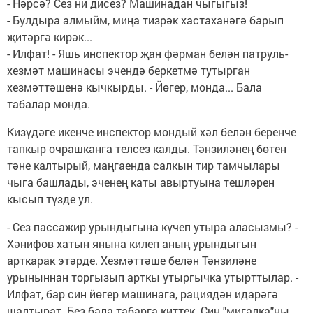
- Нәрсә? Сез ни дисез? Машинадан чыгыгыз!
- Булдыра алмыйм, миңа тизрәк хастаханәгә барып
җитәргә кирәк...
- Илфат! - Яшь инспектор җан фәрман белән патруль-
хезмәт машинасы эчендә беркетмә тутырган
хезмәттәшенә кычкырды. - Йөгер, монда... Бала
табалар монда.
Кизүдәге икенче инспектор мондый хәл белән беренче
тапкыр очрашканга телсез калды. Тәнзиләнең бөтен
тәне калтырый, маңгаенда салкын тир тамчылары
чыга башлады, эченең каты авыртуына тешләрен
кысып түзде ул.
- Сез пассажир урындыгына күчеп утыра аласызмы? -
Хәнифов хатын янына килеп аның урындыгын
арткарак этәрде. Хезмәттәше белән Тәнзиләне
урыныннан торгызып арткы утыргычка утырттылар. -
Илфат, бар син йөгер машинага, рациядән идарәгә
шалтырат. Без бала табарга киттек. Син "мигалка"ны