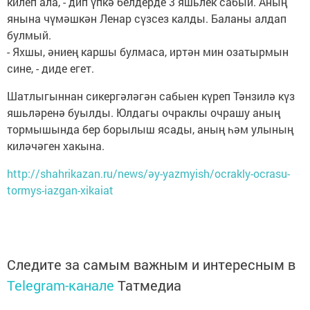
килеп ала, - дип үпкә белдерде 3 яшьлек сабый. Аның
янына чүмәшкән Ленар сүзсез калды. Баланы алдап
булмый.
- Яхшы, әниең каршы булмаса, иртән мин озатырмын
сине, - диде егет.
Шатлыгыннан сикергәләгән сабыен күреп Тәнзилә күз
яшьләренә буылды. Юлдагы очраклы очрашу аның
тормышында бер борылыш ясады, аның һәм улының
киләчәген хакына.
http://shahrikazan.ru/news/әy-yazmyish/ocrakly-ocrasu-
tormys-iazgan-xikaiat
Следите за самым важным и интересным в
Telegram-канале
Татмедиа