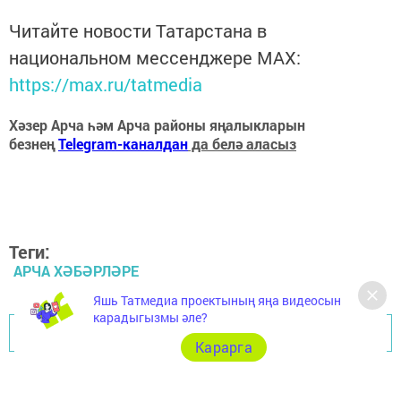
Читайте новости Татарстана в
национальном мессенджере MАХ:
https://max.ru/tatmedia
Хәзер Арча һәм Арча районы яңалыкларын
безнең
Telegram-каналдан
да белә аласыз
Теги:
АРЧА ХӘБӘРЛӘРЕ
Яшь Татмедиа проектының яңа видеосын
карадыгызмы әле?
Перейти на страницу новости
Карарга