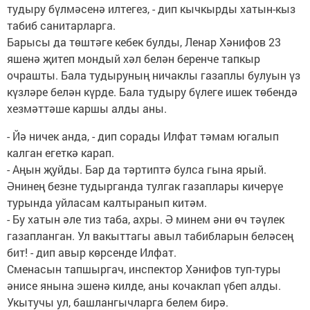
тудыру бүлмәсенә илтегез, - дип кычкырды хатын-кыз
табиб санитарларга.
Барысы да төштәге кебек булды, Ленар Хәнифов 23
яшенә җитеп мондый хәл белән беренче тапкыр
очрашты. Бала тудыруның ничаклы газаплы булуын үз
күзләре белән күрде. Бала тудыру бүлеге ишек төбендә
хезмәттәше каршы алды аны.
- Йә ничек анда, - дип сорады Илфат тәмам югалып
калган егеткә карап.
- Аңын җуйды. Бар да тәртиптә булса гына ярый.
Әнинең безне тудырганда тулгак газаплары кичерүе
турында уйласам калтыранып китәм.
- Бу хатын әле тиз таба, ахры. Ә минем әни өч тәүлек
газапланган. Ул вакыттагы авыл табибларын беләсең
бит! - дип авыр көрсенде Илфат.
Сменасын тапшыргач, инспектор Хәнифов туп-туры
әнисе янына эшенә килде, аны кочаклап үбеп алды.
Укытучы ул, башлангычларга белем бирә.