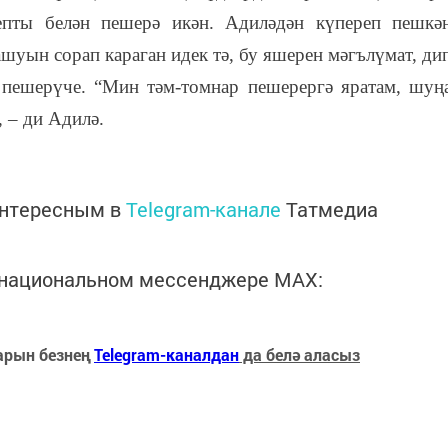
пты белән пешерә икән. Адиләдән күпереп пешкә
шуын сорап караган идек тә, бу яшерен мәгълүмат, ди
пешерүче. “Мин тәм-томнар пешерергә яратам, шуң
 – ди Адилә.
интересным в
Telegram-канале
Татмедиа
в национальном мессенджере MАХ:
арын безнең
Telegram-каналдан
да белә аласыз