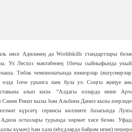
ь иясе Адиләнең дә Worldskills стандартлары белә
на. Ул Лесхоз мәктәбенең 10нчы сыйныфында укый
тнаша. Төбәк чемпионатында юниорлар (яшүсмерләр
0 елда 1нче урынга лаек була ул. Соңгы җиңүе ан
оставына алып килә. “Алдагы елларда мине Арч
ы Сания Ринат кызы һәм Альбина Данил кызы әзерләде
езмәт күрсәтү сервисы көллияте базасында Луиз
 Адилә остазлары турында хөрмәт хисе белән. Уфад
аллы күмәч) һәм хала (яһүдләрдә бәйрәм ипие) пешерә