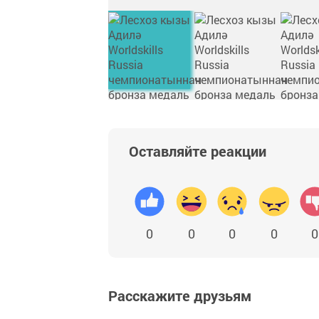
Оставляйте реакции
0
0
0
0
0
Расскажите друзьям