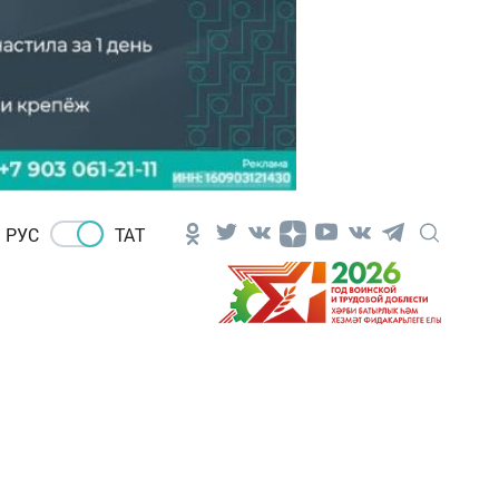
РУС
ТАТ