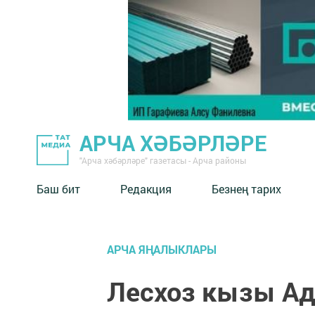
АРЧА ХӘБӘРЛӘРЕ
"Арча хәбәрләре" газетасы - Арча районы
Баш бит
Редакция
Безнең тарих
АРЧА ЯҢАЛЫКЛАРЫ
Лесхоз кызы Ади