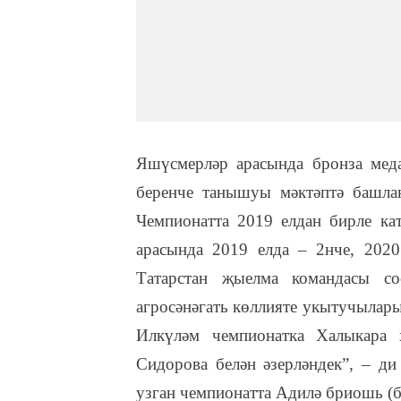
Яшүсмерләр арасында бронза медал
беренче танышуы мәктәптә башла
Чемпионатта 2019 елдан бирле ка
арасында 2019 елда – 2нче, 202
Татарстан җыелма командасы с
агросәнәгать көллияте укытучылар
Илкүләм чемпионатка Халыкара х
Сидорова белән әзерләндек”, – ди
узган чемпионатта Адилә бриошь (б