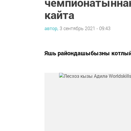
чемпионатыннан
кайта
автор,
3 сентябрь 2021 - 09:43
Яшь райондашыбызны котлый