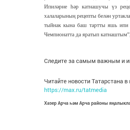
Ипиләрне һәр катнашучы үз реце
халаларының рецепты белән уртакла
тыйнак кына баш тартты яшь ипи 
Чемпионатта да яратып катнаштым”,
Следите за самым важным и 
Читайте новости Татарстана 
https://max.ru/tatmedia
Хәзер Арча һәм Арча районы яңалыкл