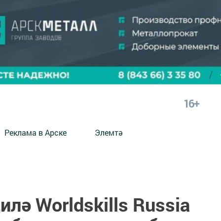
16+
Реклама в Арске
Элемтә
лә Worldskills Russia