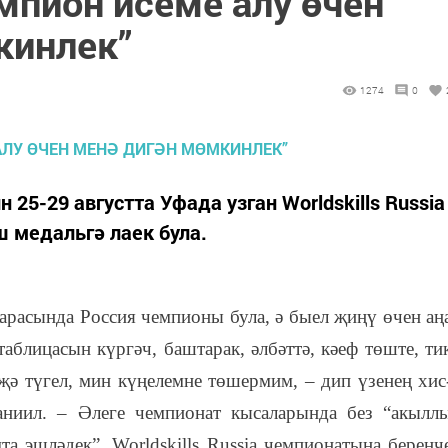
емпион исеме алу өчен
кинлек”
1274
0
5-29 августта Уфада узган Worldskills Russia
медальгә лаек була.
арасында Россия чемпионы була, ә быел җиңү өчен аң
аблицасын күргәч, баштарак, әлбәттә, кәеф төште, ти
җә түгел, мин күңелемне төшермим, – дип үзенең хис
аниил. – Әлеге чемпионат кысаларында без “акылл
а эшләдек”. Worldskills Russia чемпионатына беренч