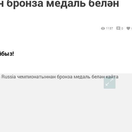
 бронза медаль белән
1157
0
быз!