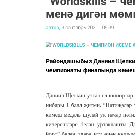
“Worldskills – ч
менә дигән мөм
автор,
3 сентябрь 2021 - 09:39
Райондашыбыз Даниил Щепкин 2
чемпионаты финалында көмеш 
Даниил Щепкин узган ел юниорлар 
нибары 1 балл җитми. “Нәтиҗәләр т
көмеш медаль шулай ук начар нәти
кичерешләре белән уртаклашты Д
йорт” белән идарә итү өчен кушымт