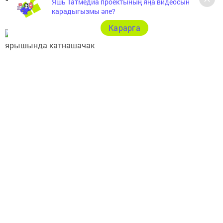
Яшь Татмедиа проектының яңа видеосын
карадыгызмы әле?
Карарга
Теги:
АРЧА
АРЧА РАЙОНЫ
АРЧА ХӘБӘРЛӘРЕ
Перейти на страницу новости