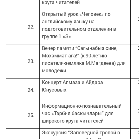
круга читателей
Открытый урок «Человек» по
английскому языку на
подготовительном отделении в
группе 1 «З»
Вечер памяти “Сагынабыз сине,
Мөхәммәт ага!” (к 90-летию
писателя-земляка М.Магдеева) для
молодежи
Концерт Алмаза и Айдара
Юнусовых
Информационно-познавательный
час «Тәрбия баскычлары” для
широкого круга читателей
Экскурсия “Заповедной тропой в