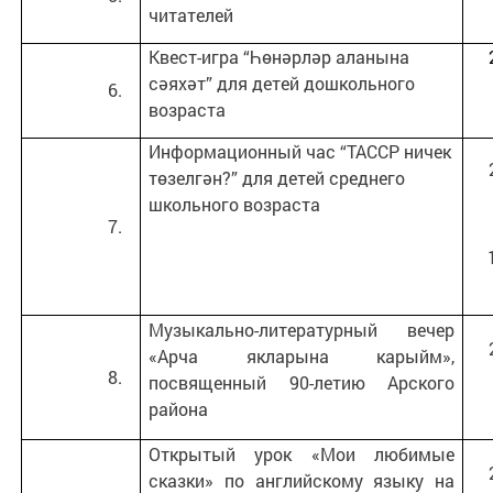
читателей
Квест-игра “Һөнәрләр аланына
сәяхәт” для детей дошкольного
возраста
Информационный час “ТАССР ничек
төзелгән?” для детей среднего
школьного возраста
Музыкально-литературный вечер
«Арча якларына карыйм»,
посвященный 90-летию Арского
района
Открытый урок «Мои любимые
сказки» по английскому языку на