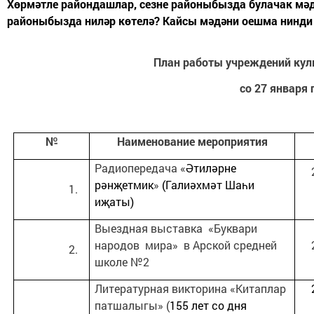
Хөрмәтле райондашлар, сезне районыбызда булачак мә
районыбызда ниләр көтелә? Кайсы мәдәни оешма нинди 
План работы учреждений кул
со 27 января 
№
Наименование мероприятия
Радиопередача «
Әтиләрне
рәнҗетмик
»
(Галиәхмәт Шаһи
иҗаты)
Выездная выставка «Буквари
народов мира» в Арской средней
школе №2
Литературная викторина «Китаплар
патшалыгы» (
155 лет со дня