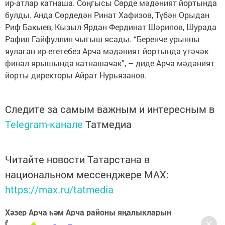
ир-атлар катнаша. Соңгысы Сөрде мәдәният йортында
булды. Анда Сөрдедән Ринат Хафизов, Түбән Орыдан
Риф Бакыев, Кызыл Ярдан Фердинат Шәрипов, Шурада
Рафил Гайфуллин чыгыш ясады. “Беренче урынны
яулаган ир-егетебез Арча мәдәният йортында үтәчәк
финал ярышында катнашачак”, – диде Арча мәдәният
йорты директоры Айрат Нурьязанов.
Следите за самым важным и интересным в
Telegram-канале
Татмедиа
Читайте новости Татарстана в
национальном мессенджере MАХ:
https://max.ru/tatmedia
Хәзер Арча һәм Арча районы яңалыкларын
безнең
Telegram-каналдан
да белә аласыз