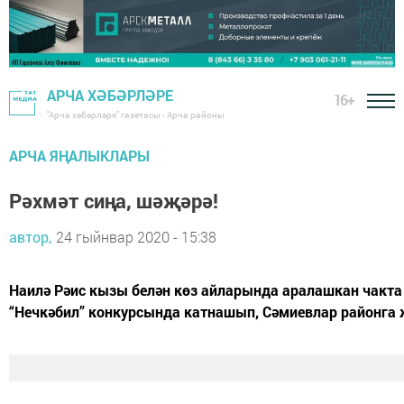
АРЧА ХӘБӘРЛӘРЕ
16+
"Арча хәбәрләре" газетасы - Арча районы
АРЧА ЯҢАЛЫКЛАРЫ
Рәхмәт сиңа, шәҗәрә!
автор,
24 гыйнвар 2020 - 15:38
Наилә Рәис кызы белән көз айларында аралашкан чакта у
“Нечкәбил” конкурсында катнашып, Сәмиевлар районга 