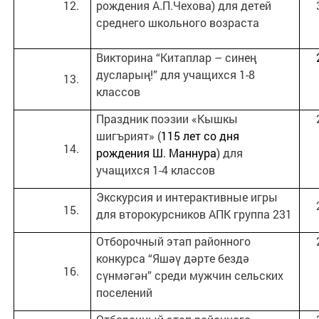
рождения А.П.Чехова) для детей
среднего школьного возраста
Викторина “Китаплар – синең
дусларың!” для учащихся 1-8
классов
Праздник поэзии «Кышкы
шигърият» (
115 лет со дня
рождения Ш. Маннура
) для
учащихся 1-4 классов
Экскурсия и интерактивные игры
для второкурсников АПК группа 231
Отборочный этап районного
конкурса “Яшәү дәрте бездә
сүнмәгән” среди мужчин сельских
поселений