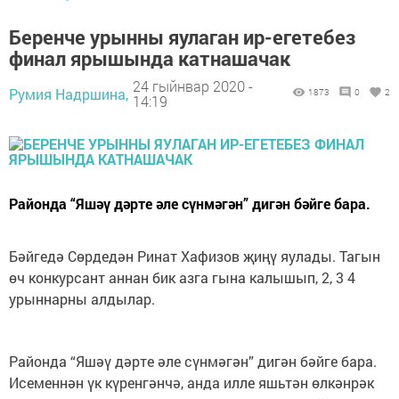
Беренче урынны яулаган ир-егетебез
финал ярышында катнашачак
24 гыйнвар 2020 -
Румия Надршина,
1873
0
2
14:19
Районда “Яшәү дәрте әле сүнмәгән” дигән бәйге бара.
Бәйгедә Сөрдедән Ринат Хафизов җиңү яулады. Тагын
өч конкурсант аннан бик азга гына калышып, 2, 3 4
урыннарны алдылар.
Районда “Яшәү дәрте әле сүнмәгән” дигән бәйге бара.
Исеменнән үк күренгәнчә, анда илле яшьтән өлкәнрәк