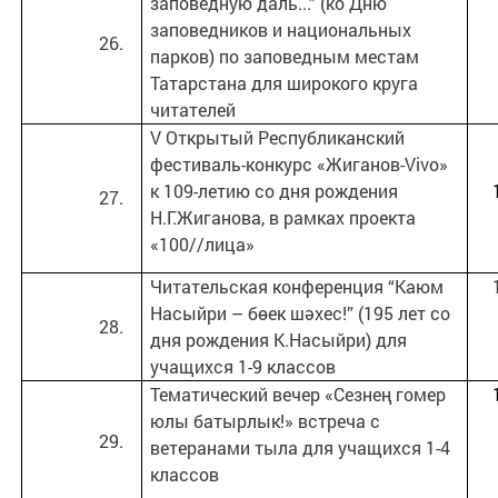
заповедную даль...” (ко Дню
заповедников и национальных
парков) по заповедным местам
Татарстана для широкого круга
читателей
V Открытый Республиканский
фестиваль-конкурс «Жиганов-Vivo»
к 109-летию со дня рождения
Н.Г.Жиганова, в рамках проекта
«100//лица»
Читательская конференция “Каюм
Насыйри – бөек шәхес!” (195 лет со
дня рождения К.Насыйри) для
учащихся 1-9 классов
Тематический вечер «Сезнең гомер
юлы батырлык!» встреча с
ветеранами тыла для учащихся 1-4
классов