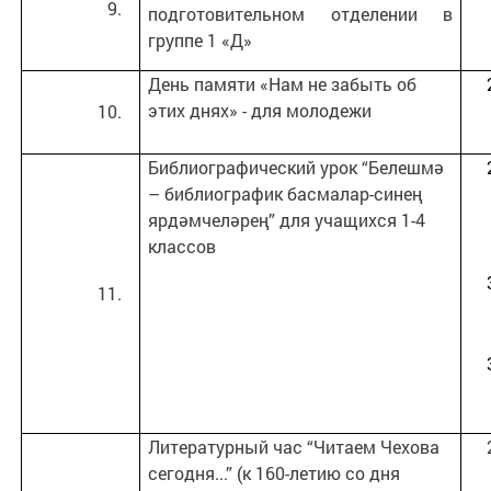
подготовительном отделении в
группе 1 «Д»
День памяти «Нам не забыть об
этих днях» - для молодежи
Библиографический урок “Белешмә
– библиографик басмалар-синең
ярдәмчеләрең” для учащихся 1-4
классов
Литературный час “Читаем Чехова
сегодня...” (к 160-летию со дня