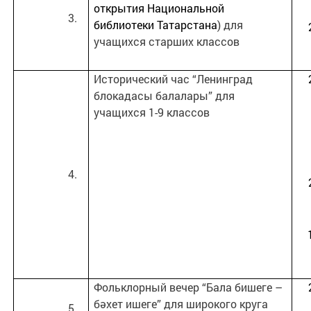
открытия Национальной
библиотеки Татарстана
) для
учащихся старших классов
Исторический час “Ленинград
блокадасы балалары” для
учащихся 1-9 классов
Фольклорный вечер “Бала бишеге –
бәхет ишеге” для широкого круга