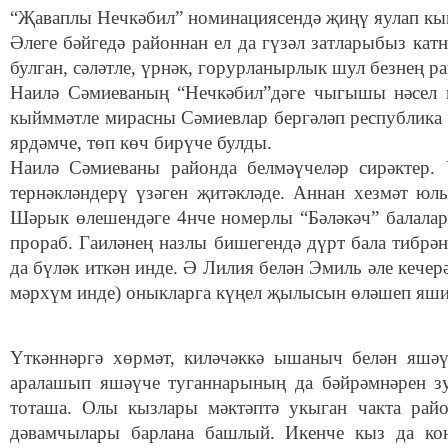
“Җаваплы Нечкәбил” номинациясендә җиңү яулап кын
Әлеге бәйгедә районнан ел да гүзәл затларыбыз ка
булган, сәләтле, үрнәк, горурланырлык шул безнең р
Наилә Сәмиеваның “Нечкәбил”дәге чыгышы нәсел 
кыйммәтле мирасны Сәмиевлар бергәләп республика 
ярдәмче, төп көч бирүче булды.
Наилә Сәмиеваны районда белмәүчеләр сирәктер.
тернәкләндерү үзәген җитәкләде. Аннан хезмәт юл
Шәрык өлешендәге 4нче номерлы “Бәләкәч” балала
прораб. Гаиләнең назлы бишегендә дүрт бала тибрә
да бүләк иткән инде. Ә Лилия белән Эмиль әле кечерә
мәрхүм инде) оныкларга күңел җылысын өләшеп яши
Үткәннәргә хөрмәт, киләчәккә ышаныч белән яшәүч
аралашып яшәүче туганнарының да бәйрәмнәрен зу
тоташа. Олы кызлары мәктәптә укыган чакта рай
дәвамчылары барлана башлый. Икенче кыз да кон