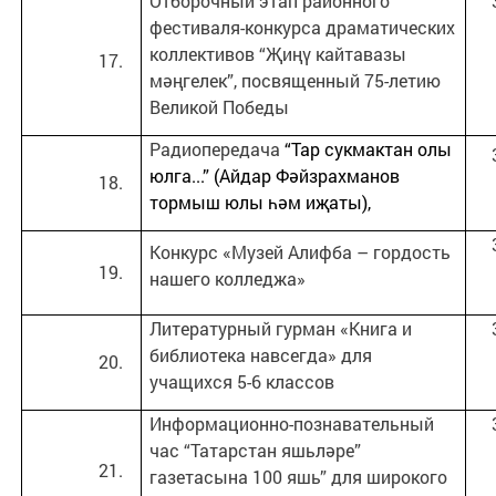
Отборочный этап районного
фестиваля-конкурса драматических
коллективов “Җиңү кайтавазы
мәңгелек”, посвященный 75-летию
Великой Победы
Радиопередача
“Тар сукмактан олы
юлга...” (Айдар Фәйзрахманов
тормыш юлы һәм иҗаты),
Конкурс «Музей Алифба – гордость
нашего колледжа»
Литературный гурман «Книга и
библиотека навсегда» для
учащихся 5-6 классов
Информационно-познавательный
час “Татарстан яшьләре”
газетасына 100 яшь” для широкого