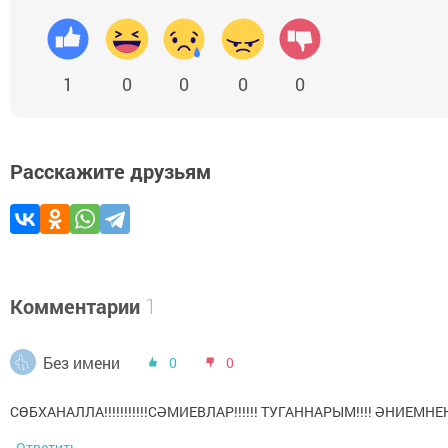
1
0
0
0
0
Расскажите друзьям
Комментарии
1
Без имени
0
0
СӨБХАНАЛЛА!!!!!!!!!!!СӘМИЕВЛАР!!!!!! ТУГАННАРЫМ!!!! ӘНИЕМ
Ответить