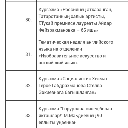
Күргәзмә «Россиянең атказанган,
Татарстанның халык артисты,
Г.Тукай премиясе лауреаты Айдар
Фәйзрахмановка – 65 яшь»
Тематическая неделя английского
языка на отделении
«Изобразительное искусство и
английский язык»
Күргәзмә «Социалистик Хезмәт
Герое Габдрахманова Стелла
Зәкиевнага багышланган»
Күргәзмә “Горурлана синең белән
якташлар!” М.Мәһдиевнең 90
еллыгы уңаеннан