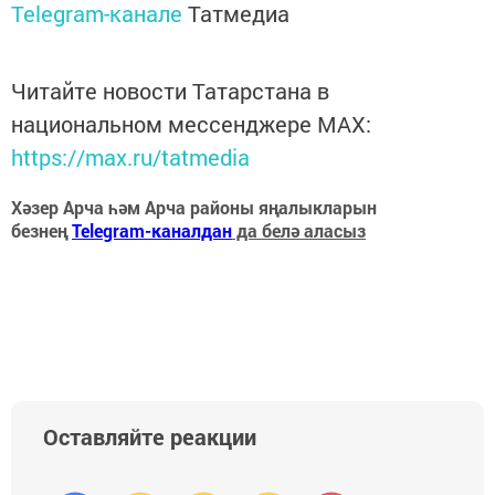
Telegram-канале
Татмедиа
Читайте новости Татарстана в
национальном мессенджере MАХ:
https://max.ru/tatmedia
Хәзер Арча һәм Арча районы яңалыкларын
безнең
Telegram-каналдан
да белә аласыз
Оставляйте реакции