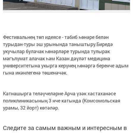
Фестивальнең төп идеясе - табиб һөнәре белән
турыдан-туры эш урынында таныштыру.Биредә
укучылар булачак һөнәрләре турында тулырак
мәгълүмат алачак һәм Казан дәүләт медицина
университетына укырга керүнең һөнәргә беренче адым
гына икәнлегенә төшенәчәк.
Катнашырга теләүчеләрне Арча үзәк хастаханәсе
поликлиникасының 3 нче катында (Комсомольская
урамы, 32 йорт) көтәләр.
Следите за самым важным и интересным в