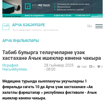
АРЧА ХӘБӘРЛӘРЕ
16+
"Арча хәбәрләре" газетасы - Арча районы
АРЧА ЯҢАЛЫКЛАРЫ
Табиб булырга теләүчеләрне үзәк
хастаханә Ачык ишекләр көненә чакыра
Исрафил
28 гыйнвар 2025
1040
0
0
Насыйбуллин,
- 08:00
Медицина турында хыялланучы укучыларны 1
февральдә сәгать 10 да Арча үзәк хастаханәсе «Ак
халатлы фәрештәләр » республика фестивале - Ачык
ишекләр көненә чакыра.