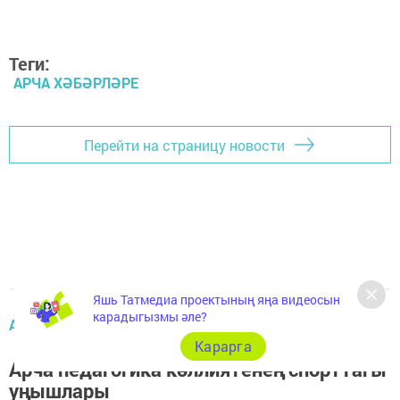
Теги:
АРЧА ХӘБӘРЛӘРЕ
Перейти на страницу новости
Яшь Татмедиа проектының яңа видеосын
карадыгызмы әле?
АРЧА ЯҢАЛЫКЛАРЫ
Карарга
Арча педагогика көллиятенең спорттагы
уңышлары