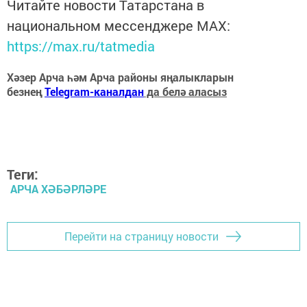
Читайте новости Татарстана в
национальном мессенджере MАХ:
https://max.ru/tatmedia
Хәзер Арча һәм Арча районы яңалыкларын
безнең
Telegram-каналдан
да белә аласыз
Теги:
АРЧА ХӘБӘРЛӘРЕ
Перейти на страницу новости