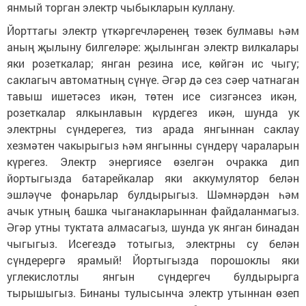
янмый торган электр чыбыкларын куллану.
Йорттагы электр үткәргечләренең төзек булмавы һәм
аның җылыну билгеләре: җылынган электр вилкалары
яки розеткалар; янган резина исе, көйгән ис чыгу;
саклагыч автоматның сүнүе. Әгәр дә сез сәер чатнаган
тавыш ишетәсез икән, төтен исе сизгәнсез икән,
розеткалар ялкынлавын күрдегез икән, шунда ук
электрны сүндерегез, тиз арада янгыннан саклау
хезмәтен чакырыгыз һәм янгынны сүндерү чараларын
күрегез. Электр энергиясе өзелгән очракка дип
йортыгызда батарейкалар яки аккумулятор белән
эшләүче фонарьлар булдырыгыз. Шәмнәрдән һәм
ачык утның башка чыганакларыннан файдаланмагыз.
Әгәр утны туктата алмасагыз, шунда ук янган бинадан
чыгыгыз. Исегездә тотыгыз, электрны су белән
сүндерергә ярамый! Йортыгызда порошоклы яки
углекислотлы янгын сүндергеч булдырырга
тырышыгыз. Бинаны тулысынча электр утыннан өзеп