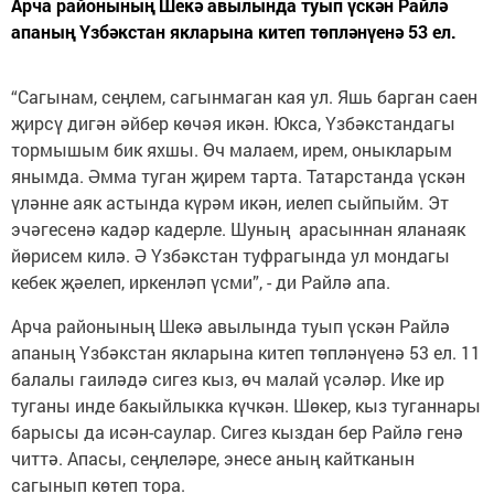
Арча районының Шекә авылында туып үскән Райлә
апаның Үзбәкстан якларына китеп төпләнүенә 53 ел.
“Сагынам, сеңлем, сагынмаган кая ул. Яшь барган саен
җирсү дигән әйбер көчәя икән. Юкса, Үзбәкстандагы
тормышым бик яхшы. Өч малаем, ирем, оныкларым
янымда. Әмма туган җирем тарта. Татарстанда үскән
үләнне аяк астында күрәм икән, иелеп сыйпыйм. Эт
эчәгесенә кадәр кадерле. Шуның арасыннан яланаяк
йөрисем килә. Ә Үзбәкстан туфрагында ул мондагы
кебек җәелеп, иркенләп үсми”, - ди Райлә апа.
Арча районының Шекә авылында туып үскән Райлә
апаның Үзбәкстан якларына китеп төпләнүенә 53 ел. 11
балалы гаиләдә сигез кыз, өч малай үсәләр. Ике ир
туганы инде бакыйлыкка күчкән. Шөкер, кыз туганнары
барысы да исән-саулар. Сигез кыздан бер Райлә генә
читтә. Апасы, сеңлеләре, энесе аның кайтканын
сагынып көтеп тора.