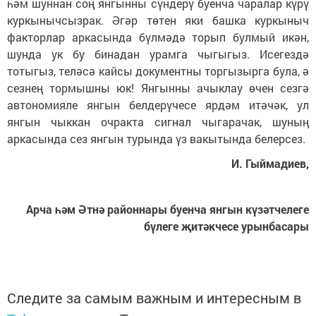
һәм шуннан соң янгынны сүндерү буенча чаралар күрү
куркынычсызрак. Әгәр төтен яки башка куркыныч
факторлар аркасында бүлмәдә торып булмый икән,
шунда ук бу бинадан урамга чыгыгыз. Исегездә
тотыгыз, теләсә кайсы документны торгызырга була, ә
сезнең тормышны юк! Янгынны ачыклау өчен сезгә
автономияле янгын белдерүчесе ярдәм итәчәк, ул
янгын чыккан очракта сигнал чыгарачак, шуның
аркасында сез янгын турында үз вакытында белерсез.
И. Гыймадиев,
Арча һәм Әтнә районнары буенча янгын күзәтчелеге
бүлеге җитәкчесе урынбасары
Следите за самым важным и интересным в