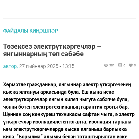
ФАЙДАЛЫ КИҢӘШЛӘР
Төзексез электрүткәргечләр –
янгыннарның төп сәбәбе
автор,
27 гыйнвар 2025 - 13:15
581
0
0
Хөрмәтле гражданнар, янгыннар электр үткәргеченең
кыска ялгануы аркасында була. Еш кына иске
электрүткәргечләр янгын килеп чыгуга сәбәпче була,
чөнки бөтен электротехниканың гарантия срогы бар.
Шуннан соң көнкүреш техникасы сафтан чыга, ә электр
үткәргечләр изоляциялеген югалта, изоляция таркала
һәм электрүткәргечләрдә кыска ялганыш барлыкка
килә. “Борылма” алымы белән тоташтырылган иске