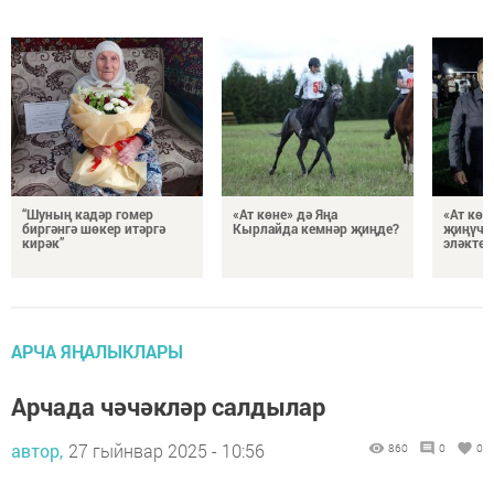
“Шуның кадәр гомер
«Ат көне» дә Яңа
«Ат көн
биргәнгә шөкер итәргә
Кырлайда кемнәр җиңде?
җиңүчел
кирәк”
эләкте?
АРЧА ЯҢАЛЫКЛАРЫ
Арчада чәчәкләр салдылар
автор,
27 гыйнвар 2025 - 10:56
860
0
0