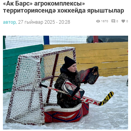
«Ак Барс» агрокомплексы»
территориясендә хоккейда ярыштылар
автор,
27 гыйнвар 2025 - 20:28
1670
0
0