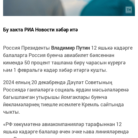
Бу хакта РИА Новости хәбәр итә
Россия Президенты
Владимир Путин
12 яшькә кадәрге
балаларга Россия буенча авиабилет бәясеннән
кимендә 50 процент ташлама бирү чарасын күрергә
һәм 1 февральгә кадәр хәбәр итәргә кушты.
2024 елның 20 декабрендә Дәүләт Советының
Россиядә гаиләләргә социаль ярдәм мәсьәләләренә
багышланган утырышы йомгаклары буенча
йөкләмәләрнең тиешле исемлеге Кремль сайтында
чыкты.
«РФ хөкүмәтенә авиакомпанияләр тарафыннан 12
яшькә кадәрге балалар өчен эчке һава линияләрендә