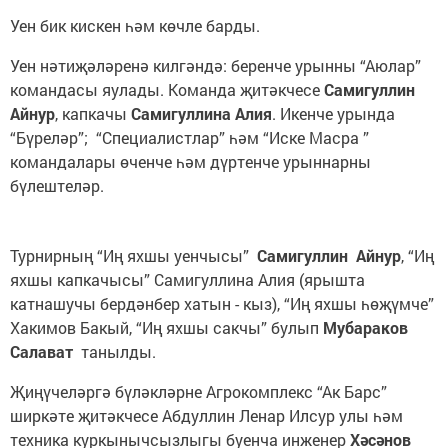
Уен бик кискен һәм көчле барды.
Уен нәтиҗәләренә килгәндә: беренче урынны “Аюлар”
командасы яулады. Команда җитәкчесе
Самигуллин
Айнур
, капкачы
Самигуллина Алия
. Икенче урында
“Бүреләр”; “Специалистлар” һәм “Иске Масра ”
командалары өченче һәм дүртенче урыннарны
бүлештеләр.
Турнирның “Иң яхшы уенчысы”
Самигуллин Айнур
, “Иң
яхшы капкачысы” Самигуллина Алия (ярышта
катнашучы бердәнбер хатын - кыз), “Иң яхшы һөҗүмче”
Хакимов Бакый, “Иң яхшы сакчы” булып
Мубараков
Салават
танылды.
Җиңүчеләргә бүләкләрне Агрокомплекс “Ак Барс”
ширкәте җитәкчесе Абдуллин Ленар Илсур улы һәм
техника куркынычсызлыгы буенча инженер
Хәсәнов