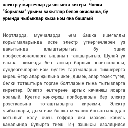
электр үткәргечләр дә янгынга китерә. Чөнки
“борылма” урыны вакытлар белән окислаша, бу
урында чыбыклар кыза һәм яна башлый
Йортларда, мунчаларда һәм башка ишегалды
корылмаларында иске электр үткәргечләрен үз
вакытында алыштырыгыз, бу эшне
профессионалларга ышанып тапшырыгыз. Шулай ук
елына кимендә бер тапкыр барлык розеткаларны,
сүндергечләрне һәм бүлгеч тартмаларын тикшерергә
кирәк. Әгәр алар җылына икән, димәк, алар төзек түгел,
бәлки тоташтыра торган болтларын гына тыгызларга
кирәктер. Электр челтәренә артык көчәнеш ясарга
ярамый. Куәтле көнкүреш приборларын бер электр
розеткасына тоташтырырга кирәкми. Электр
чыбыклары, дым һәм башка механик йогынтылардан
котылып калу өчен, гофрда яки махсус кабель
каналында булырга тиеш. Иң яхшысы изоляциясе