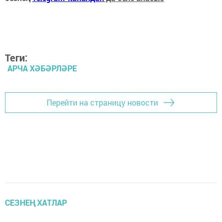
Теги:
АРЧА ХӘБӘРЛӘРЕ
Перейти на страницу новости
СЕЗНЕҢ ХАТЛАР