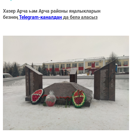
Хәзер Арча һәм Арча районы яңалыкларын
безнең
Telegram-каналдан
да белә аласыз