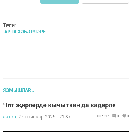
Теги:
АРЧА ХӘБӘРЛӘРЕ
ЯЗМЫШЛАР...
Чит җирләрдә кычыткан да кадерле
автор,
27 гыйнвар 2025 - 21:37
1917
0
0