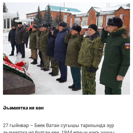
Әһәмияткә ия көн
27 гыйнвар – Бөек Ватан сугышы тарихында зур
әһәмияткә ия булган көн. 1944 елның нәкъ шушы