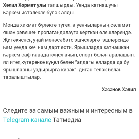
Хәлил Хөрмәт улы
тапшырды. Уенда катнашучы
һәркем истәлекле бүләк алды.
Монда хикмәт бүләктә түгел, ә уенчыларның сәламәт
яшәү рәвешен пропагандалауга керткән өлешләрендә.
Җитәкченең уңай мөнәсәбәте эшчеләргә эшләрендә
һәм уенда көч һәм дәрт өсти. Ярышларда катнашкан
һәркем саф һавада күңел ачып, спорт белән аралашып,
ял итеп,күтәренке күңел белән “алдагы елларда да бу
ярышларны уздырырга кирәк” дигән теләк белән
таралыштылар.
Хәсәнов Хәлил
Следите за самым важным и интересным в
Telegram-канале
Татмедиа