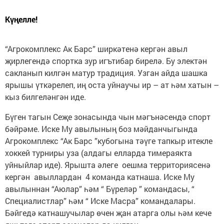
Күңелле!
“Агрокомплекс Ак Барс” ширкәтенә кергән авыл
җирлегендә спортка зур игътибар бирелә. Бу электән
сакланып килгән матур традиция. Узган айда шашка
ярышы үткәрелеп, иң оста уйнаучы ир – ат һәм хатын –
кыз билгеләнгән иде.
Бүген тагын Сеҗе зонасында чын мәгънәсендә спорт
бәйрәме. Иске Му авылының боз мәйданчыгында
Агрокомплекс “Ак Барс ”кубогына тәүге тапкыр итекле
хоккей турниры уза (алдагы елларда тимераякта
уйныйлар иде). Ярышта әлеге оешма территориясенә
кергән авыллардан 4 команда катнаша. Иске Му
авылыннан “Аюлар” һәм “ Бүреләр ” командасы, “
Специалистлар” һәм “ Иске Масра” командалары.
Бәйгедә катнашучылар өчен җан атарга олы һәм кече