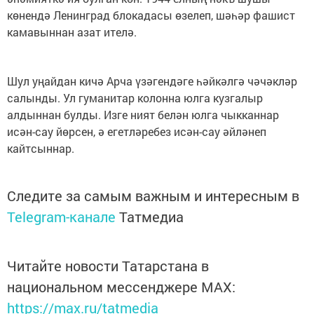
көнендә Ленинград блокадасы өзелеп, шәһәр фашист
камавыннан азат ителә.
Шул уңайдан кичә Арча үзәгендәге һәйкәлгә чәчәкләр
салынды. Ул гуманитар колонна юлга кузгалыр
алдыннан булды. Изге ният белән юлга чыкканнар
исән-сау йөрсен, ә егетләребез исән-сау әйләнеп
кайтсыннар.
Следите за самым важным и интересным в
Telegram-канале
Татмедиа
Читайте новости Татарстана в
национальном мессенджере MАХ:
https://max.ru/tatmedia