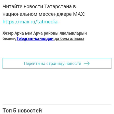
Читайте новости Татарстана в
национальном мессенджере MАХ:
https://max.ru/tatmedia
Хәзер Арча һәм Арча районы яңалыкларын
безнең
Telegram-каналдан
да белә аласыз
Перейти на страницу новости
Топ 5 новостей