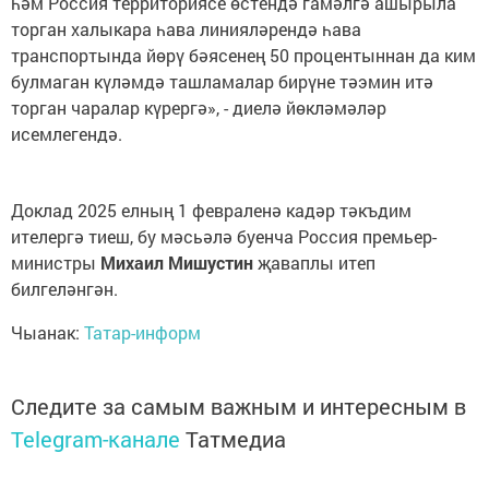
һәм Россия территориясе өстендә гамәлгә ашырыла
торган халыкара һава линияләрендә һава
транспортында йөрү бәясенең 50 процентыннан да ким
булмаган күләмдә ташламалар бирүне тәэмин итә
торган чаралар күрергә», - диелә йөкләмәләр
исемлегендә.
Доклад 2025 елның 1 февраленә кадәр тәкъдим
ителергә тиеш, бу мәсьәлә буенча Россия премьер-
министры
Михаил Мишустин
җаваплы итеп
билгеләнгән.
Чыанак:
Татар-информ
Следите за самым важным и интересным в
Telegram-канале
Татмедиа