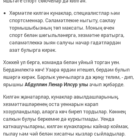
яшьтәге спорт сөючеләр дә килгән.
Хөрмәтле килгән кунаклар, специалистлар һәм
спортсменнар. Сәламәтлекне ныгыту, саклау
тормышыбызның төп максаты. Моның өчен
спорт белән шөгыльләнергә, хезмәтне яратырга,
сәламәтлеккә зыян салучы начар гадәтләрдән
азат булырга кирәк.
Хоккей ул бергә, команда белән уйный торган уен.
Бердәмлектә көч! Узара ярдәм итешеп, бердәм булып
яшәргә кирәк. Барлык уенчыларга да җиңү телим, - дип,
ярышны
Абдуллин Ленар Илсур улы
ачып җибәрде.
Килгән җанатарлар, кунаклар авылдашларының,
хезмәттәшләренең оста уеннарын карап
хозурландылар, аларга көч биреп тордылар. Көннең
салкын булуы беркемне дә куркытмады. Уенда
катнашучыларны, килгән кунакларны кайнар коймак,
пылау һәм чәй белән хисапчы кызлар сыйладылар.