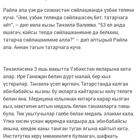
Райлә апа үзе дә сизмәстән сөйләшкәндә үзбәк теленә
күчә. “Әни, үзбәк телендә сөйләшәсең бит, татарчага
әйт”, – дип көлә кызы Тәнзилә Вәлиева. “53 ел анда
яшәгәч, кайсы телдә сөйләшкәнемне дә белмим,
татарча сөйләшмимме әллә?” – дип аптырый Райлә
апа. Аннан тагын татарчага күчә.
Тәнзиләсенә 3 яшь вакытта Үзбәкстан якларына китә
алар. Ире Ганиҗан белән дүрт малай, бер кыз
үстерәләр. Тәнзилә үсеп җиткәч, Татарстанда калган
әби-бабайсы кызны бу якларга кайтарасы килү теләге
белән яна. Медицина юлыннан китәргә карар кылган
кыз, мәктәпне алтын медаль белән тәмамларга тиеш
була. Тик укытучылар гаебе белән медаль эләкми кала.
Үпкә хисен үскән җирендә калдыра да, әби-бабайсы
янына, кендек каны тамган туган ягына кайтып китә.
Институтка керү мөмкинлеге булмагач, шәфкать