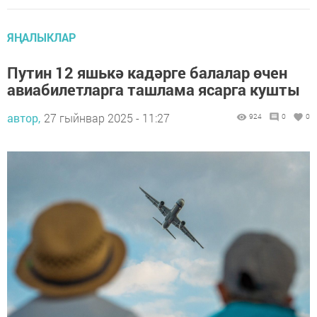
ЯҢАЛЫКЛАР
Путин 12 яшькә кадәрге балалар өчен
авиабилетларга ташлама ясарга кушты
автор,
27 гыйнвар 2025 - 11:27
924
0
0