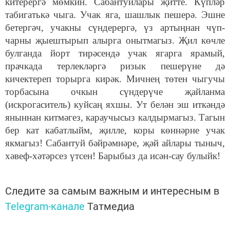
китерергә мөмкин. Сабантуйлары җитте. Күпләр
табигатькә чыга. Учак яга, шашлык пешерә. Эшне
бетергәч, учакны сүндерергә, үз артыңнан чүп-
чарны җыештырып алырга онытмагыз. Җил көчле
булганда йорт тирәсендә учак ягарга ярамый,
прачкада терлекләргә ризык пешерүне дә
кичектереп торырга кирәк. Мичнең төтен чыгучы
торбасына очкын сүндерүче җайланма
(искрогаситель) куйсаң яхшы. Ут белән эш иткәндә
яныннан китмәгез, караучысыз калдырмагыз. Тагын
бер кат кабатлыйм, җилле, коры көннәрне учак
якмагыз! Сабантуй бәйрәмнәре, җәй айлары тыныч,
хәвеф-хәтәрсез үтсен! Барыбыз да исән-сау булыйк!
Следите за самым важным и интересным в
Telegram-канале
Татмедиа