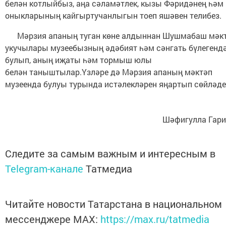
белән котлыйбыз, аңа сәламәтлек, кызы Фәридәнең һәм
оныкларының кайгыртучанлыгын тоеп яшәвен телибез.
Мәрзия апаның туган көне алдыннан Шушмабаш мәк
укучылары музеебызның әдәбият һәм сәнгать бүлегенд
булып, аның иҗаты һәм тормыш юлы
белән таныштылар.Үзләре дә Мәрзия апаның мәктәп
музеенда булуы турында истәлекләрен яңартып сөйләд
Шәфигулла Гарип
Следите за самым важным и интересным в
Telegram-канале
Татмедиа
Читайте новости Татарстана в национальном
мессенджере MАХ:
https://max.ru/tatmedia