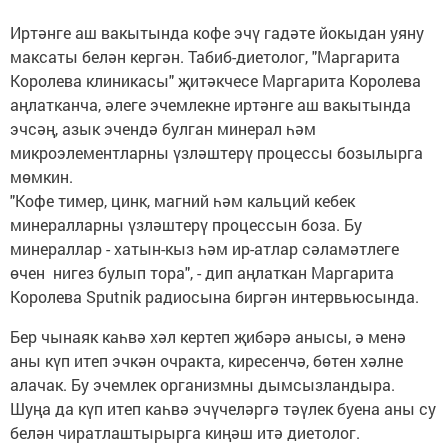
Иртәнге аш вакытында кофе эчү гадәте йокыдан уяну
максаты белән кергән. Табиб-диетолог, "Маргарита
Королева клиникасы" җитәкчесе Маргарита Королева
аңлатканча, әлеге эчемлекне иртәнге аш вакытында
эчсәң, азык эчендә булган минерал һәм
микроэлементларны үзләштерү процессы бозылырга
мөмкин.
"Кофе тимер, цинк, магний һәм кальций кебек
минералларны үзләштерү процессын боза. Бу
минераллар - хатын-кыз һәм ир-атлар сәламәтлеге
өчен нигез булып тора", - дип аңлаткан Маргарита
Королева Sputnik радиосына биргән интервьюсында.
Бер чынаяк каһвә хәл кертеп җибәрә анысы, ә менә
аны күп итеп эчкән очракта, киресенчә, бөтен хәлне
алачак. Бу эчемлек организмны дымсызландыра.
Шуңа да күп итеп каһвә эчүчеләргә тәүлек буена аны су
белән чиратлаштырырга киңәш итә диетолог.