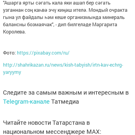
"Ашарга ярты сәгать кала яки ашап бер сәгать
узганнан соң каһвә эчү киңәш ителә. Мондый очракта
гына ул файдалы һәм кеше организмында минераль
балансны бозмаячак", - дип билгеләде Маргарита
Королева.
Фото:
https://pixabay.com/ru/
http://shahrikazan.ru/news/kish-tabyish/irtn-kav-echrg-
yaryymy
Следите за самым важным и интересным в
Telegram-канале
Татмедиа
Читайте новости Татарстана в
национальном мессенджере MАХ: