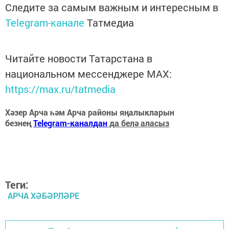
Следите за самым важным и интересным в
Telegram-канале
Татмедиа
Читайте новости Татарстана в
национальном мессенджере MАХ:
https://max.ru/tatmedia
Хәзер Арча һәм Арча районы яңалыкларын
безнең
Telegram-каналдан
да белә аласыз
Теги:
АРЧА ХӘБӘРЛӘРЕ