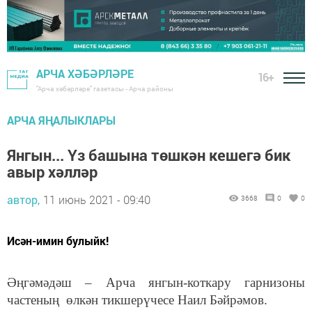
АРЧА ХӘБӘРЛӘРЕ
16+
"Арча хәбәрләре" газетасы - Арча районы
АРЧА ЯҢАЛЫКЛАРЫ
Янгын... Үз башына төшкән кешегә бик
авыр хәлләр
автор,
11 июнь 2021 - 09:40
3668
0
0
Исән-имин булыйк!
Әңгәмәдәш – Арча янгын-коткару гарнизоны
частеның өлкән тикшерүчесе Наил Бәйрәмов.