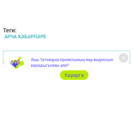
Теги:
АРЧА ХӘБӘРЛӘРЕ
Перейти на страницу новости
Яшь Татмедиа проектының яңа видеосын
карадыгызмы әле?
Карарга