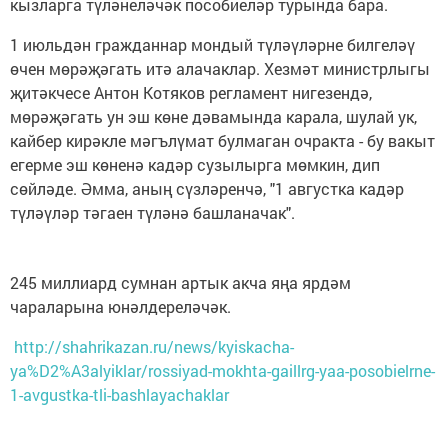
кызларга түләнеләчәк пособиеләр турында бара.
1 июльдән гражданнар мондый түләүләрне билгеләү
өчен мөрәҗәгать итә алачаклар. Хезмәт министрлыгы
җитәкчесе Антон Котяков регламент нигезендә,
мөрәҗәгать ун эш көне дәвамында карала, шулай ук,
кайбер кирәкле мәгълүмат булмаган очракта - бу вакыт
егерме эш көненә кадәр сузылырга мөмкин, дип
сөйләде. Әмма, аның сүзләренчә, "1 августка кадәр
түләүләр тәгаен түләнә башланачак".
245 миллиард сумнан артык акча яңа ярдәм
чараларына юнәлдереләчәк.
http://shahrikazan.ru/news/kyiskacha-
ya%D2%A3alyiklar/rossiyad-mokhta-gaillrg-yaa-posobielrne-
1-avgustka-tli-bashlayachaklar