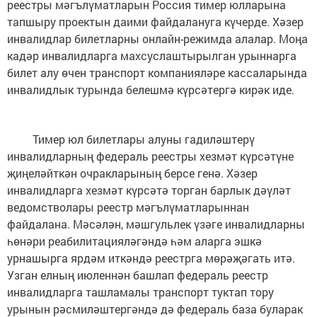
реестры мәгълүматларын Россия тимер юлларына
тапшыру проектын даими файдалануга күчерде. Хәзер
инвалидлар билетларны онлайн-режимда алалар. Моңа
кадәр инвалидларга махсуслаштырылган урыннарга
билет алу өчен транспорт компанияләре кассаларында
инвалидлык турында белешмә күрсәтергә кирәк иде.
Тимер юл билетлары алуны гадиләштерү
инвалидларның федераль реестры хезмәт күрсәтүне
җиңеләйткән очракларының берсе генә. Хәзер
инвалидларга хезмәт күрсәтә торган барлык дәүләт
ведомстволары реестр мәгълүматларыннан
файдалана. Мәсәлән, мәшгульлек үзәге инвалидларны
һөнәри реабилитацияләгәндә һәм аларга эшкә
урнашырга ярдәм иткәндә реестрга мөрәҗәгать итә.
Узган елның июленнән башлап федераль реестр
инвалидларга ташламалы транспорт туктап тору
урынын рәсмиләштергәндә дә федераль база буларак