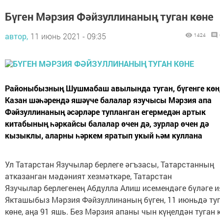
Бүген Мәрзия Фәйзуллинаның туган көне
автор,
11 июнь 2021 - 09:35
1424
Районыбызның Шушмабаш авылында туган, бүгенге көн
Казан шәһәрендә яшәүче балалар язучысы Мәрзия апа
Фәйзуллинаның әсәрләре тупланган егермедән артык
китабының һәркайсы балалар өчен дә, зурлар өчен дә
кызыклы, аларны һәркем яратып укый һәм куллана
Ул Татарстан Язучылар берлеге әгъзасы, Татарстанның
атказанган мәдәният хезмәткәре, Татарстан
Язучылар берлегенең Абдулла Алиш исемендәге бүләге и
Якташыбыз Мәрзия Фәйзуллинаның бүген, 11 июньдә ту
көне, аңа 91 яшь. Без Мәрзия апаны чын күңелдән туган 