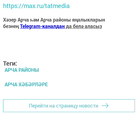
https://max.ru/tatmedia
Хәзер Арча һәм Арча районы яңалыкларын
безнең
Telegram-каналдан
да белә аласыз
Теги:
АРЧА РАЙОНЫ
АРЧА ХӘБӘРЛӘРЕ
Перейти на страницу новости