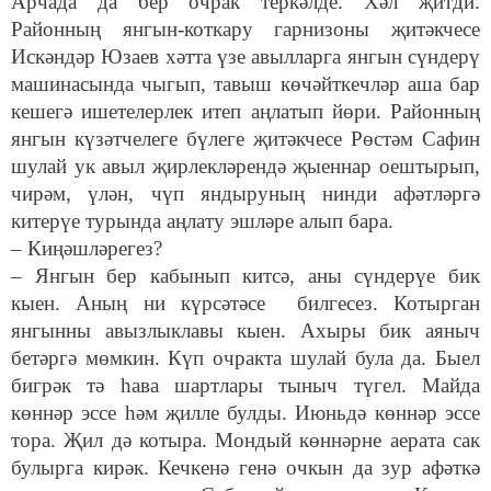
Арчада да бер очрак теркәлде. Хәл җитди.
Районның янгын-коткару гарнизоны җитәкчесе
Искәндәр Юзаев хәтта үзе авылларга янгын сүндерү
машинасында чыгып, тавыш көчәйткечләр аша бар
кешегә ишетелерлек итеп аңлатып йөри. Районның
янгын күзәтчелеге бүлеге җитәкчесе Рөстәм Сафин
шулай ук авыл җирлекләрендә җыеннар оештырып,
чирәм, үлән, чүп яндыруның нинди афәтләргә
китерүе турында аңлату эшләре алып бара.
– Киңәшләрегез?
– Янгын бер кабынып китсә, аны сүндерүе бик
кыен. Аның ни күрсәтәсе билгесез. Котырган
янгынны авызлыклавы кыен. Ахыры бик аяныч
бетәргә мөмкин. Күп очракта шулай була да. Быел
бигрәк тә һава шартлары тыныч түгел. Майда
көннәр эссе һәм җилле булды. Июньдә көннәр эссе
тора. Җил дә котыра. Мондый көннәрне аерата сак
булырга кирәк. Кечкенә генә очкын да зур афәткә