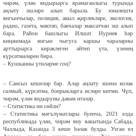
чирәм, үлән яндырырга ярамаганлыгы турында
аңлату эшләре алып барыла. Бу юнәлештә
янгынчылар, полиция, авыл җирлекләре, экология,
радио, газета, мәктәп, бакчалар максатчан эш алып
бара. Район башлыгы Илшат Нуриев һәр
киңәшмәдә янгын чыгуга каршы чараларны
арттырырга кирәклеген әйтеп үтә, үзенең
күрсәтмәләрен бирә.
– Кушканны үтиләрме соң?
– Сансыз кешеләр бар. Алар аңлату эшенә колак
салмый, күрсәтмә, боерыкларга исләре китми. Чүп,
чирәм, үлән яндыруны дәвам итәләр.
– Статистика ни сөйли?
– Статистика мәгълүматлары буенча, 2021 елда
республикада үлән, чирәм яну вакытында Сабада,
Чаллыда, Казанда 3 кеше һәлак булды. Узган ел