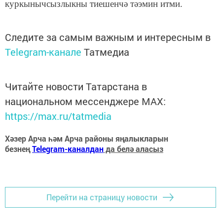
куркынычсызлыкны тиешенчә тәэмин итми.
Следите за самым важным и интересным в
Telegram-канале
Татмедиа
Читайте новости Татарстана в
национальном мессенджере MАХ:
https://max.ru/tatmedia
Хәзер Арча һәм Арча районы яңалыкларын
безнең
Telegram-каналдан
да белә аласыз
Перейти на страницу новости