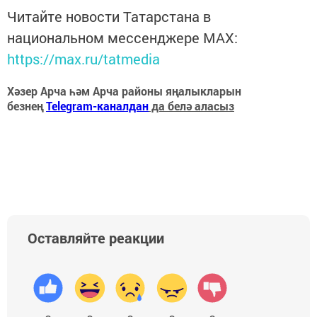
Читайте новости Татарстана в
национальном мессенджере MАХ:
https://max.ru/tatmedia
Хәзер Арча һәм Арча районы яңалыкларын
безнең
Telegram-каналдан
да белә аласыз
Оставляйте реакции