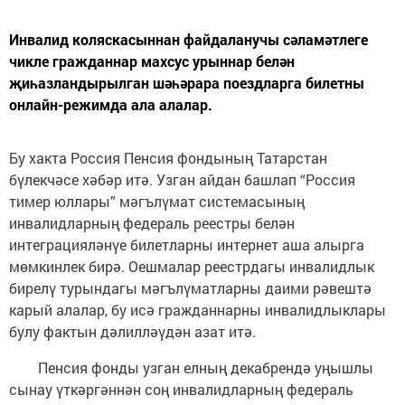
Инвалид коляскасыннан файдаланучы сәламәтлеге
чикле гражданнар махсус урыннар белән
җиһазландырылган шәһәрара поездларга билетны
онлайн-режимда ала алалар.
Бу хакта Россия Пенсия фондының Татарстан
бүлекчәсе хәбәр итә. Узган айдан башлап “Россия
тимер юллары” мәгълүмат системасының
инвалидларның федераль реестры белән
интеграцияләнүе билетларны интернет аша алырга
мөмкинлек бирә. Оешмалар реестрдагы инвалидлык
бирелү турындагы мәгълүматларны даими рәвештә
карый алалар, бу исә гражданнарны инвалидлыклары
булу фактын дәлилләүдән азат итә.
Пенсия фонды узган елның декабрендә уңышлы
сынау үткәргәннән соң инвалидларның федераль