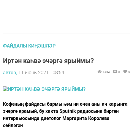
ФАЙДАЛЫ КИҢӘШЛӘР
Иртән каһвә эчәргә ярыймы?
автор,
11 июнь 2021 - 08:54
1452
0
0
Кофеның файдасы бармы һәм ни өчен аны ач карынга
эчәргә ярамый, бу хакта Sputnik радиосына биргән
интервьюсында диетолог Маргарита Королева
сөйләгән