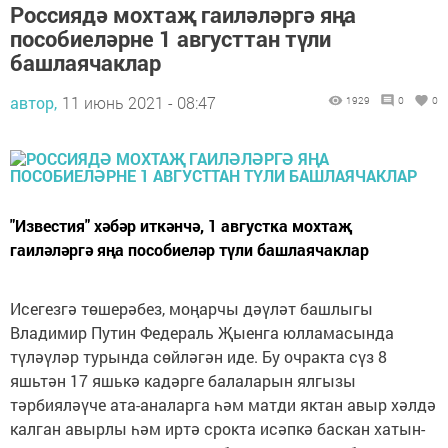
Россиядә мохтаҗ гаиләләргә яңа
пособиеләрне 1 августтан түли
башлаячаклар
автор,
11 июнь 2021 - 08:47
1929
0
0
"Известия" хәбәр иткәнчә, 1 августка мохтаҗ
гаиләләргә яңа пособиеләр түли башлаячаклар
Исегезгә төшерәбез, моңарчы дәүләт башлыгы
Владимир Путин Федераль Җыенга юлламасында
түләүләр турында сөйләгән иде. Бу очракта сүз 8
яшьтән 17 яшькә кадәрге балаларын ялгызы
тәрбияләүче ата-аналарга һәм матди яктан авыр хәлдә
калган авырлы һәм иртә срокта исәпкә баскан хатын-