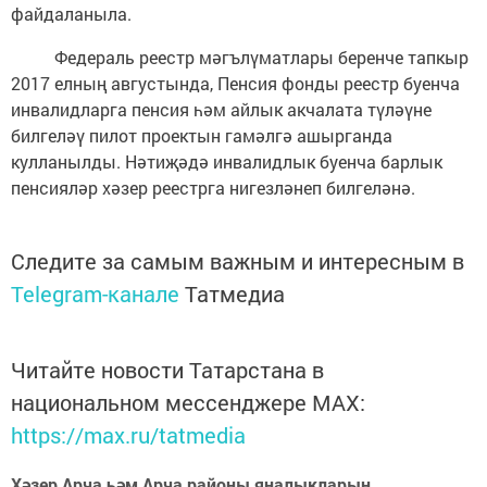
файдаланыла.
Федераль реестр мәгълүматлары беренче тапкыр
2017 елның августында, Пенсия фонды рееcтр буенча
инвалидларга пенсия һәм айлык акчалата түләүне
билгеләү пилот проектын гамәлгә ашырганда
кулланылды. Нәтиҗәдә инвалидлык буенча барлык
пенсияләр хәзер реестрга нигезләнеп билгеләнә.
Следите за самым важным и интересным в
Telegram-канале
Татмедиа
Читайте новости Татарстана в
национальном мессенджере MАХ:
https://max.ru/tatmedia
Хәзер Арча һәм Арча районы яңалыкларын