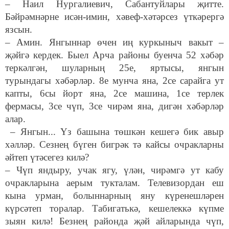
– Наил Нургалиевич, Сабантуйлары җитте.
Бәйрәмнәрне исән-имин, хәвеф-хәтәрсез үткәрергә
язсын.
– Амин. Янгыннар өчен иң куркыныч вакыт –
җәйгә кердек. Быел Арча районы буенча 52 хәбәр
теркәлгән, шуларның 25е, яртысы, янгын
турындагы хәбәрләр. 8е мунча яна, 2се сарайга ут
капты, 6сы йорт яна, 2се машина, 1се терлек
фермасы, 3се чүп, 3се чирәм яна, дигән хәбәрләр
алар.
– Янгын... Үз башына төшкән кешегә бик авыр
хәлләр. Сезнең бүген бигрәк тә кайсы очракларны
әйтеп үтәсегез килә?
– Чүп яндыру, учак ягу, үлән, чирәмгә ут кабу
очракларына аерым тукталам. Телевизордан еш
кына урман, болыннарның яну күренешләрен
күрсәтеп торалар. Табигатькә, кешелеккә күпме
зыян килә! Безнең районда җәй айларында чүп,