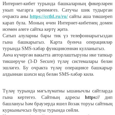
Интернет-кибет турында башкаларның фикерләрен
укып чыгарга иренмәгез. Сатучы шик тудырган
очракта аны
https
://
cctld
.
ru
/
ru
/
сайты аша тикшереп
карап була. Моның өчен Интернет-кибетнең домен
исемен әлеге сайтка кертү җитә.
Сатып алуларны бары тик үз телефоннарыгыздан
гына башкарыгыз. Карта буенча операцияләр
турында SMS-хәбәр функциясеннән кулланыгыз.
Акча күчергән вакытта авторлаштыруны ике тапкыр
тикшерүче (3-D Secure) түләү системалары белән
эшләгез. Бу очракта түләү операциясе башкарыр
алдыннан шәхси код белән SMS-хәбәр килә.
Түләү турында мәгълүматны ышанычлы сайтларда
гына кертегез. Сайтның адресы
https://
дип
башлануы һәм браузерда яшел йозак торуы сайтның
куркынычсыз булуы турында сөйли.