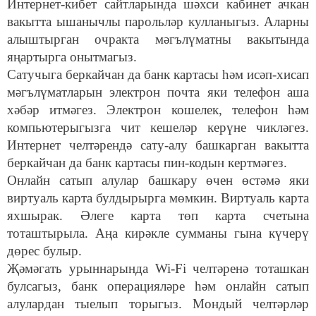
Интернет-кибет сайтларында шәхси кабинет ачкан
вакытта ышанычлы парольләр кулланыгыз. Аларны
алыштырган очракта мәгълүматны вакытында
яңартырга онытмагыз.
Сатучыга беркайчан да банк картасы һәм исәп-хисап
мәгълүматларын электрон почта яки телефон аша
хәбәр итмәгез. Электрон кошелек, телефон һәм
компьютерыгызга чит кешеләр керүне чикләгез.
Интернет челтәрендә сату-алу башкарган вакытта
беркайчан да банк картасы пин-кодын кертмәгез.
Онлайн сатып алулар башкару өчен өстәмә яки
виртуаль карта булдырырга мөмкин. Виртуаль карта
яхшырак. Әлеге карта төп карта счетына
тоташтырыла. Аңа кирәкле сумманы гына күчерү
дөрес булыр.
Җәмәгать урыннарында Wi-Fi челтәренә тоташкан
булсагыз, банк операцияләре һәм онлайн сатып
алулардан тыелып торыгыз. Мондый челтәрләр