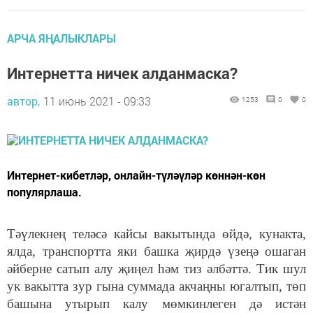
АРЧА ЯҢАЛЫКЛАРЫ
Интернетта ничек алданмаска?
автор,
11 июнь 2021 - 09:33
1253
0
0
Интернет-кибетләр, онлайн-түләүләр көннән-көн
популярлаша.
Тәүлекнең теләсә кайсы вакытында өйдә, кунакта,
ялда, транспортта яки башка җирдә үзеңә ошаган
әйберне сатып алу җиңел һәм тиз әлбәттә. Тик шул
ук вакытта зур гына суммада акчаңны югалтып, төп
башына утырып калу мөмкинлеген дә истән