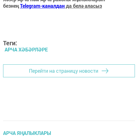
безнең
Telegram-каналдан
да белә аласыз
Теги:
АРЧА ХӘБӘРЛӘРЕ
Перейти на страницу новости
АРЧА ЯҢАЛЫКЛАРЫ