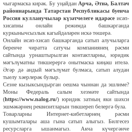
чыгармаска кирәк. Бу уңайдан
Арча, Әтнә, Балтач
районнарында Татарстан Республикасы буенча
Россия кулланучылар күзәтчелеге идарәсе
исәп-
хисапны онлайн режимда башкарганда
куркынычсызлык кагыйдәләрен искә төшерә.
Онлайн исәп-хисап башкарганда сатып алучыларга
беренче чиратта сатучы компаниянең рәсми
сайтында урнаштырылган контактларны, юридик
мәгълүматны тикшерергә онытмаска киңәш ителә.
Әгәр дә андый мәгълүмат булмаса, сатып алудан
тыелу хәерлерәк булыр.
Сезне кызыксындырган оешма чыннан да эшлиме?
Моны Федераль салым хезмәте сайтында
(
https://www.nalog.ru/
) юридик затның яки шәхси
эшмәкәрнең реквизитларын тикшереп белергә була.
Товарларны Интернет-кибетләрнең рәсми
кушымталары аша гына сатып алыгыз. Билгесез
ресурсларга ышанмагыз. Акча күчергәнче