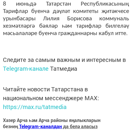
8 июньдә Татарстан Республикасының
Тарифлар буенча дәүләт комитеты җитәкчесе
урынбасары Лилия Борисова коммуналь
хезмәтләргә бәяләр һәм тарифлар билгеләү
мәсьәләләре буенча гражданнарны кабул итте.
Следите за самым важным и интересным в
Telegram-канале
Татмедиа
Читайте новости Татарстана в
национальном мессенджере MАХ:
https://max.ru/tatmedia
Хәзер Арча һәм Арча районы яңалыкларын
безнең
Telegram-каналдан
да белә аласыз