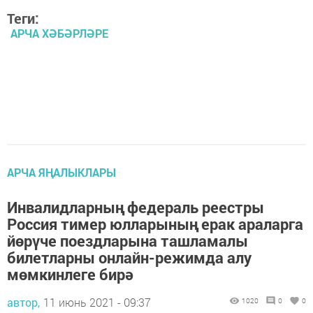
Теги:
АРЧА ХӘБӘРЛӘРЕ
АРЧА ЯҢАЛЫКЛАРЫ
Инвалидларның федераль реестры
Россия тимер юлларының ерак араларга
йөрүче поездларына ташламалы
билетларны онлайн-режимда алу
мөмкинлеге бирә
автор,
11 июнь 2021 - 09:37
1020
0
0