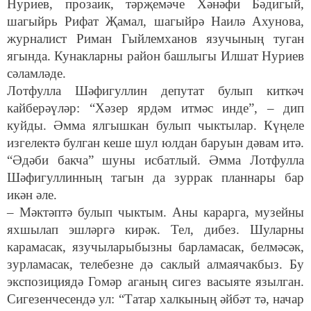
Нуриев, прозаик, тәрҗемәче Хәнәфи Бәдигый,
шагыйрь Рифат Җамал, шагыйрә Наилә Ахунова,
журналист Риман Гыйлемханов язучының туган
ягында. Кунакларны район башлыгы Илшат Нуриев
сәламләде.
Лотфулла Шәфигуллин депутат булып киткәч
кайберәүләр: “Хәзер ярдәм итмәс инде”, – дип
куйды. Әмма ялгышкан булып чыктылар. Күңеле
изгелектә булган кеше шул юлдан баруын дәвам итә.
“Әдәби бакча” шуны исбатлый. Әмма Лотфулла
Шәфигуллинның тагын да зуррак планнары бар
икән әле.
– Мәктәптә булып чыктым. Аны карарга, музейны
яхшылап эшләргә кирәк. Тел, дибез. Шуларны
карамасак, язучыларыбызны барламасак, белмәсәк,
зурламасак, телебезне дә саклый алмаячакбыз. Бу
экспозициядә Гомәр аганың сигез васыяте язылган.
Сигезенчесендә ул: “Татар халкының әйбәт тә, начар