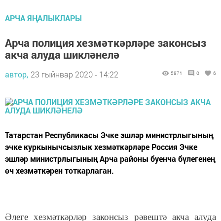
АРЧА ЯҢАЛЫКЛАРЫ
Арча полиция хезмәткәрләре законсыз
акча алуда шикләнелә
автор,
23 гыйнвар 2020 - 14:22
5871
0
6
Татарстан Республикасы Эчке эшләр министрлыгының
эчке куркынычсызлык хезмәткәрләре Россия Эчке
эшләр министрлыгының Арча районы буенча бүлегенең
өч хезмәткәрен тоткарлаган.
Әлеге хезмәткәрләр законсыз рәвештә акча алуда