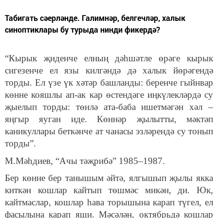
Табигать сәерләнде. Галимнәр, белгечләр, халык
синоптиклары бу турыда нинди фикердә?
“Кырык җиденче елның дәһшәтле өрәге кырык
сигезенче ел язы килгәндә дә халык йөрәгендә
торды. Ел үзе үк хәтәр башланды: беренче гыйнвар
көнне кояшлы ап-ак кар өстендәге иңкүлекләрдә су
җыелып торды: төнлә ата-баба ишетмәгән хәл –
яңгыр яуган иде. Көннәр җылытты, мәктәп
каникуллары беткәнче ат чанасы эзләрендә су тонып
торды”.
М.Мәһдиев, “Ачы тәҗрибә” 1985–1987.
Бер көнне бер танышым әйтә, ялгышып җылы якка
киткән кошлар кайтып төшмәс микән, ди. Юк,
кайтмаслар, кошлар һава торышына карап түгел, ел
фасылына карап яши. Мәсәлән, октябрьдә кошлар