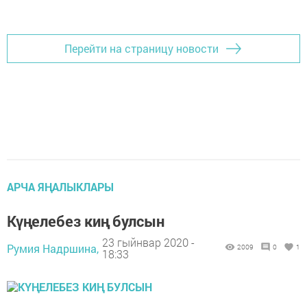
Перейти на страницу новости
АРЧА ЯҢАЛЫКЛАРЫ
Күңелебез киң булсын
23 гыйнвар 2020 -
Румия Надршина,
2009
0
1
18:33