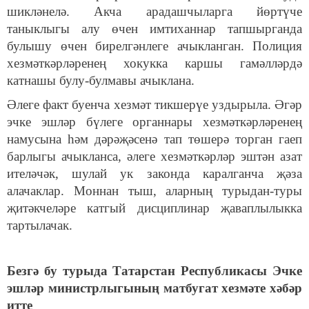
шикләнелә. Акча арадашчыларга йөртүче
таныклыгы алу өчен имтиханнар тапшырганда
булышу өчен бирелгәнлеге ачыкланган. Полиция
хезмәткәрләренең хокукка каршы гамәлләрдә
катнашы булу-булмавы ачыклана.
Әлеге факт буенча хезмәт тикшерүе уздырыла. Әгәр
эчке эшләр бүлеге органнары хезмәткәрләренең
намусына һәм дәрәҗәсенә тап төшерә торган гаеп
барлыгы ачыкланса, әлеге хезмәткәрләр эштән азат
ителәчәк, шулай ук законда каралганча җәза
алачаклар. Моннан тыш, аларның турыдан-туры
җитәкчеләре катгый дисциплинар җаваплылыкка
тартылачак.
Безгә бу турыда Татарстан Республикасы Эчке
эшләр министрлыгының матбугат хезмәте хәбәр
итте