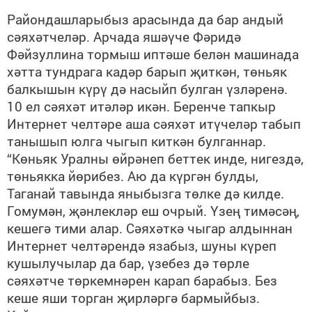
Райондашларыбыз арасында да бар андый
сәяхәтчеләр. Арчада яшәүче Фәридә
Фәйзуллина тормыш иптәше белән машинада
хәтта тундрага кадәр барып җиткән, төньяк
балкышын күрү дә насыйп булган үзләренә.
10 ел сәяхәт итәләр икән. Беренче тапкыр
Интернет челтәре аша сәяхәт итүчеләр табып
танышып юлга чыгып киткән булганнар.
“Көньяк Уралны өйрәнеп беттек инде, нигездә,
төньякка йөрибез. Аю да күргән булды,
Таганай тавында яныбызга төлке дә килде.
Гомумән, җәнлекләр еш очрый. Үзең тимәсәң,
кешегә тими алар. Сәяхәткә чыгар алдыннан
Интернет челтәрендә язабыз, шуны күреп
кушылучылар да бар, үзебез дә төрле
сәяхәтче төркемнәрен карап барабыз. Без
кеше яши торган җирләргә бармыйбыз.