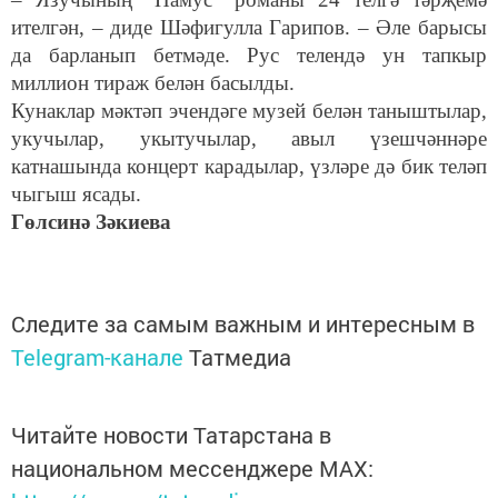
ителгән, – диде Шәфигулла Гарипов. – Әле барысы
да барланып бетмәде. Рус телендә ун тапкыр
миллион тираж белән басылды.
Кунаклар мәктәп эчендәге музей белән таныштылар,
укучылар, укытучылар, авыл үзешчәннәре
катнашында концерт карадылар, үзләре дә бик теләп
чыгыш ясады.
Гөлсинә Зәкиева
Следите за самым важным и интересным в
Telegram-канале
Татмедиа
Читайте новости Татарстана в
национальном мессенджере MАХ: