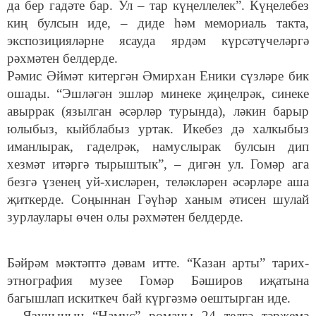
да бер гадәте бар. Ул – тар күңеллелек”. Күңелебез
киң булсын иде, – диде һәм мемориаль такта,
экспозицияләрне ясауда ярдәм күрсәтүчеләргә
рәхмәтен белдерде.
Рәмис Әймәт китергән Әмирхан Еники сүзләре бик
ошады. “Эшләгән эшләр минеке җиңелрәк, синеке
авыррак (язылган әсәрләр турында), ләкин барыр
юлыбыз, кыйблабыз уртак. Икебез дә халкыбыз
иманлырак, гаделрәк, намуслырак булсын дип
хезмәт итәргә тырыштык”, – дигән ул. Гомәр ага
безгә үзенең уй-хисләрен, теләкләрен әсәрләре аша
җиткерде. Соңыннан Гәүһәр ханым әтисен шулай
зурлаулары өчен олы рәхмәтен белдерде.
Бәйрәм мәктәптә дәвам итте. “Казан арты” тарих-
этнография музее Гомәр Бәширов иҗатына
багышлап искиткеч бай күргәзмә оештырган иде.
– Язучының “Намус” романы 24 телгә тәрҗемә