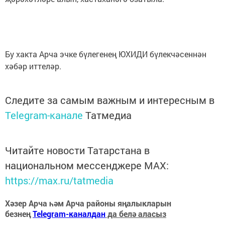
Бу хакта Арча эчке бүлегенең ЮХИДИ бүлекчәсеннән
хәбәр иттеләр.
Следите за самым важным и интересным в
Telegram-канале
Татмедиа
Читайте новости Татарстана в
национальном мессенджере MАХ:
https://max.ru/tatmedia
Хәзер Арча һәм Арча районы яңалыкларын
безнең
Telegram-каналдан
да белә аласыз