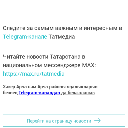
Следите за самым важным и интересным в
Telegram-канале
Татмедиа
Читайте новости Татарстана в
национальном мессенджере MАХ:
https://max.ru/tatmedia
Хәзер Арча һәм Арча районы яңалыкларын
безнең
Telegram-каналдан
да белә аласыз
Перейти на страницу новости