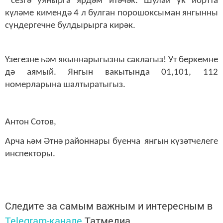
сезгә уянырга ярдәм итәчәк. Шулай ук йортта
күләме кимендә 4 л булган порошоксыман янгынны
сүндергечне булдырырга кирәк.
Үзегезне һәм якыннарыгызны саклагыз! Ут беркемне
дә аямый. Янгын вакытында 01,101, 112
номерларына шалтыратыгыз.
Антон Сотов,
Арча һәм Әтнә районнары буенча янгын күзәтчелеге
инспекторы.
Следите за самым важным и интересным в
Telegram-канале
Татмедиа