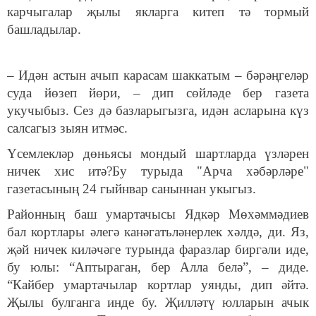
карчыгалар җылы якларга китеп тә тормый
башладылар.
– Идән астын ачып карасам шаккатым – бәрәңгеләр
суда йөзеп йөри, – дип сөйләде бер газета
укучыбыз. Сез дә базларыгызга, идән асларына күз
салсагыз зыян итмәс.
Үсемлекләр дөньясы мондый шартларда үзләрен
ничек хис итә?Бу турыда "Арча хәбәрләре"
газетасының 24 гыйнвар саныннан укыгыз.
Районның баш умартачысы Ядкәр Мөхәммәдиев
бал кортлары әлегә канәгатьләнерлек хәлдә, ди. Яз,
җәй ничек киләчәге турында фаразлар биргәли иде,
бу юлы: “Аптыраган, бер Алла белә”, – диде.
“Кайбер умартачылар кортлар уянды, дип әйтә.
Җылы булганга инде бу. Җилләтү юлларын ачык