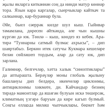
җылы якларга киткәннән соң да нинди матур көннәр
тора. Язын кара каргалар, сыерчыклар кайткач та
салкыннар, кар-бураннар була.
Әйе, быел сәеррәк килде шул кыш. Гыйнвар
тәмамлана, дөресен әйткәндә, әле чын кышны
күргән дә юк. Төнлә – кыш, көндез яз кебек. Ара-
тирә “Туннарны сатмый булмас ахрысы”, – дип
шаяртабыз. Беркөн итек сатучы Кукмара кешеләре
белән сөйләшеп тордым, алар да сату юк, дип
зарлана.
Галимнәр, белгечләр, хәтта халык “синоптиклары”
да аптырашта. Берәүләр моны глобаль җылыну
башлануы дип белдерә, икенчеләр циклонмы,
антициклонмы хикмәте, ди. Кайчандыр безнең
тирәдә мамонтлар да яшәгән булуын искә төшерсәк,
климатның үзгәрә баруын да кире кагып булмый.
Соңгы елларда миләш чыпчыклары, бөркет һәм