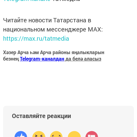
Читайте новости Татарстана в
национальном мессенджере MАХ:
https://max.ru/tatmedia
Хәзер Арча һәм Арча районы яңалыкларын
безнең
Telegram-каналдан
да белә аласыз
Оставляйте реакции