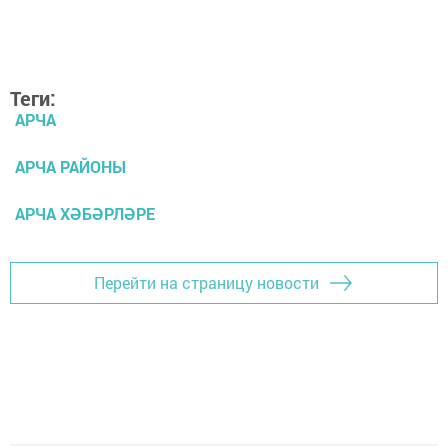
Теги:
АРЧА
АРЧА РАЙОНЫ
АРЧА ХӘБӘРЛӘРЕ
Перейти на страницу новости