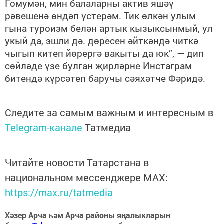
Гомумән, мин балаларны актив яшәү
рәвешенә өндәп үстерәм. Тик өлкән улым
гына туроизм белән артык кызыксынмый, ул
укый да, эшли дә. дөресен әйткәндә читкә
чыгып китеп йөрергә вакыты да юк”, — дип
сөйләде үзе булган җирләрне Инстаграм
битендә күрсәтеп баручы сәяхәтче Фәридә.
Следите за самым важным и интересным в
Telegram-канале
Татмедиа
Читайте новости Татарстана в
национальном мессенджере MАХ:
https://max.ru/tatmedia
Хәзер Арча һәм Арча районы яңалыкларын