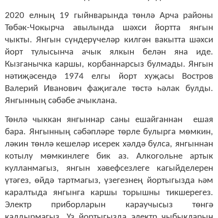
2020 елның 19 гыйнварында төнлә Арча районы
Төбәк-Чокырча авылында шәхси йортта янгын
чыкты. Янгын сүндерү
челәр
килгән вакытта шәхси
йорт тулысынча ачык ялкын белән яна иде.
Кызганычка каршы, корбаннарсыз булмады. Янгын
нәтиҗәсендә 1974 елгы йорт хуҗасы Востров
Валерий Иванович фаҗигале төстә һәлак булды.
Янгынның сәбәбе ачыклана.
Төнлә чыккан янгыннар саны ешайганнан ешая
бара. Янгынның сәбәпләре төрле булырга мөмкин,
ләкин төнлә кешеләр исерек хәлдә булса, янгыннан
котылу мөмкинлеге бик аз. Алкогольне артык
кулланмагыз, янгын хәвефсезлеге кагыйделерен
үтәгез, өйдә тартмагыз, үзегезнең йортыгызда һәм
каралтыда янгынга каршы торышны тикшерегез.
Электр приборларын караучысыз төнгә
калдырмагыз. Үз йортыгызда электр чыбыкларын