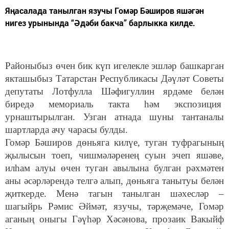
Яңасалада танылган язучы Гомәр Бәширов яшәгән
нигез урынында “Әдәби бакча” барлыкка килде.
Районыбыз өчен бик күп игелекле эшләр башкарган
якташыбыз Татарстан Республикасы Дәүләт Советы
депутаты Лотфулла Шәфигуллин ярдәме белән
биредә мемориаль такта һәм экспозиция
урнаштырылган. Узган атнада шуны тантаналы
шартларда ачу чарасы булды.
Гомәр Бәширов дөньяга килүе, туган туфрагының
җылысын тоеп, чишмәләренең суын эчеп яшәве,
илһам алуы өчен туган авылына булган рәхмәтен
аны әсәрләрендә телгә алып, дөньяга танытуы белән
җиткерде. Менә тагын танылган шәхесләр –
шагыйрь Рәмис Әймәт, язучы, тәрҗемәче, Гомәр
аганың оныгы Гәүһәр Хәсәнова, прозаик Вакыйф