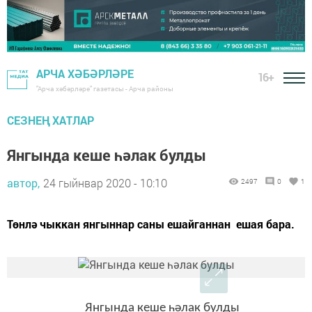
АРЧА ХӘБӘРЛӘРЕ
16+
"Арча хәбәрләре" газетасы - Арча районы
СЕЗНЕҢ ХАТЛАР
Янгында кеше һәлак булды
автор,
24 гыйнвар 2020 - 10:10
2497
0
1
Төнлә чыккан янгыннар саны ешайганнан ешая бара.
Янгында кеше һәлак булды