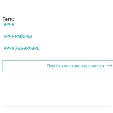
Теги:
АРЧА
АРЧА РАЙОНЫ
АРЧА ХӘБӘРЛӘРЕ
Перейти на страницу новости