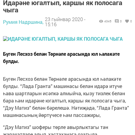
Идарәне югалтып, каршы як полосага
чыга
23 гыйнвар 2020 -
Румия Надршина,
4345
0
0
15:16
Бүген Лесхоз белән Төрнәле арасында юл һәлакәте
булды.
Бүген Лесхоз белән Төрнәле арасында юл һәлакәте
булды. “Лада Гранта” машинасы белән идарә итүче
һава шартларын исәпкә алмыйча, кызу тизлек белән
бара һәм идарәне югалтып, каршы як полосага чыга,
“Дэу Матиз” белән бәрелешә. Нәтиҗәдә, “Лада Гранта”
машинасының йөртүчесе һәм пассажиры,
“Дэу Матиз” шоферы төрле авырлыктагы тән
җәрәхәтләре алып, хастаханәгә озатыла.