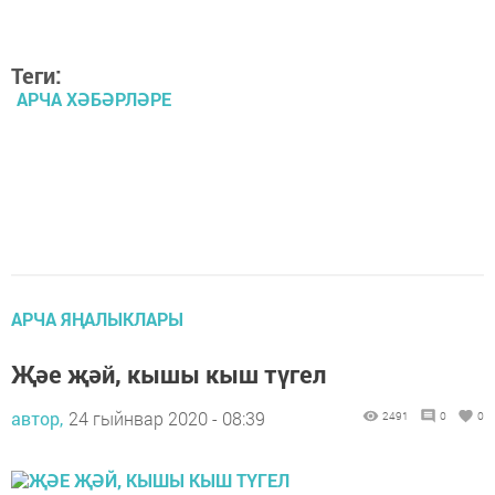
Теги:
АРЧА ХӘБӘРЛӘРЕ
АРЧА ЯҢАЛЫКЛАРЫ
Җәе җәй, кышы кыш түгел
автор,
24 гыйнвар 2020 - 08:39
2491
0
0