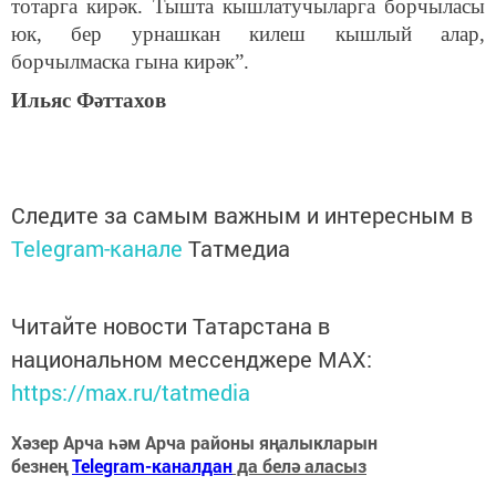
тотарга кирәк. Тышта кышлатучыларга борчыласы
юк, бер урнашкан килеш кышлый алар,
борчылмаска гына кирәк”.
Ильяс Фәттахов
Следите за самым важным и интересным в
Telegram-канале
Татмедиа
Читайте новости Татарстана в
национальном мессенджере MАХ:
https://max.ru/tatmedia
Хәзер Арча һәм Арча районы яңалыкларын
безнең
Telegram-каналдан
да белә аласыз