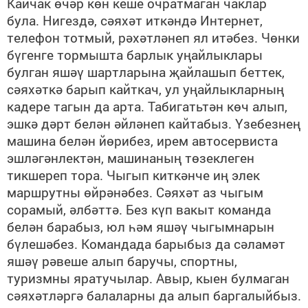
Кайчак өчәр көн кеше очратмаган чаклар
була. Нигездә, сәяхәт иткәндә Интернет,
телефон тотмый, рәхәтләнеп ял итәбез. Чөнки
бүгенге тормышта барлык уңайлыклары
булган яшәү шартларына җайлашып беттек,
сәяхәткә барып кайткач, ул уңайлыкларның
кадере тагын да арта. Табигатьтән көч алып,
эшкә дәрт белән әйләнеп кайтабыз. Үзебезнең
машина белән йөрибез, ирем автосервиста
эшләгәнлектән, машинаның төзеклеген
тикшереп тора. Чыгып киткәнче иң элек
маршрутны өйрәнәбез. Сәяхәт аз чыгым
сорамый, әлбәттә. Без күп вакыт команда
белән барабыз, юл һәм яшәү чыгымнарын
бүлешәбез. Командада барыбыз да сәламәт
яшәү рәвеше алып баручы, спортны,
туризмны яратучылар. Авыр, кыен булмаган
сәяхәтләргә балаларны да алып баргалыйбыз.