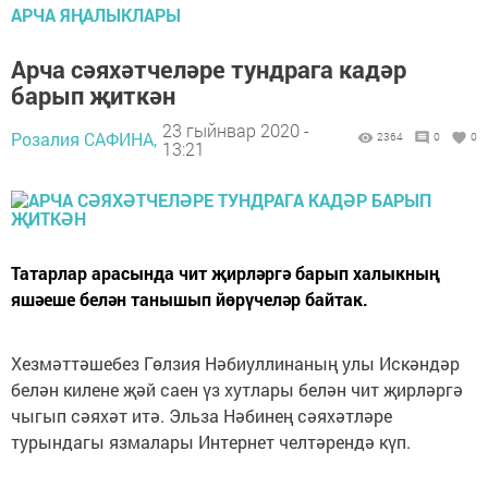
АРЧА ЯҢАЛЫКЛАРЫ
Арча сәяхәтчеләре тундрага кадәр
барып җиткән
23 гыйнвар 2020 -
Розалия САФИНА,
2364
0
0
13:21
Татарлар арасында чит җирләргә барып халыкның
яшәеше белән танышып йөрүчеләр байтак.
Хезмәттәшебез Гөлзия Нәбиуллинаның улы Искәндәр
белән килене җәй саен үз хутлары белән чит җирләргә
чыгып сәяхәт итә. Эльза Нәбинең сәяхәтләре
турындагы язмалары Интернет челтәрендә күп.