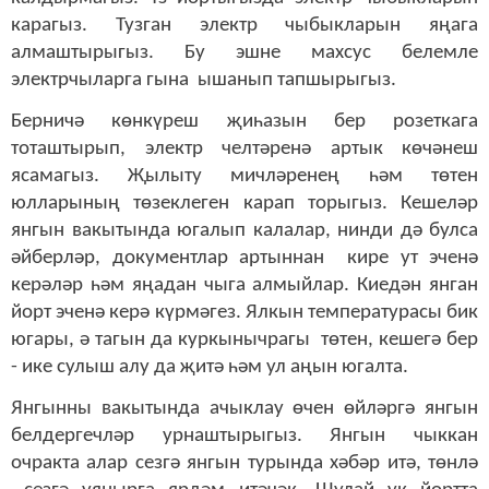
карагыз. Тузган электр чыбыкларын яңага
алмаштырыгыз. Бу эшне махсус белемле
электрчыларга гына ышанып тапшырыгыз.
Берничә көнкүреш җиһазын бер розеткага
тоташтырып, электр челтәренә артык көчәнеш
ясамагыз.
Җылыту мичләренең һәм төтен
юлларының төзеклеген карап торыгыз. Кешеләр
янгын вакытында югалып калалар, нинди дә булса
әйберләр, документлар артыннан кире ут эченә
керәләр һәм яңадан чыга алмыйлар. Киедән янган
йорт эченә керә күрмәгез. Ялкын температурасы бик
югары, ә тагын да куркынычрагы төтен, кешегә бер
- ике сулыш алу да җитә һәм ул аңын югалта.
Янгынны вакытында ачыклау өчен өйләргә янгын
белдергечләр урнаштырыгыз. Янгын чыккан
очракта алар сезгә янгын турында хәбәр итә, төнлә