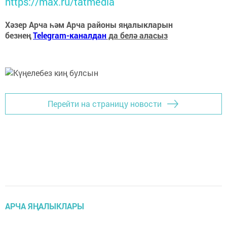
https://max.ru/tatmedia
Хәзер Арча һәм Арча районы яңалыкларын
безнең
Telegram-каналдан
да белә аласыз
Перейти на страницу новости
АРЧА ЯҢАЛЫКЛАРЫ