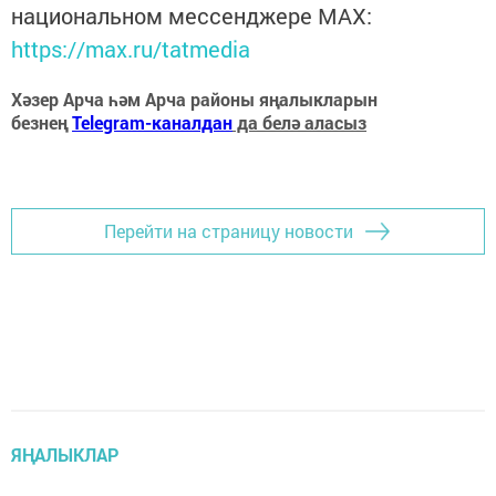
национальном мессенджере MАХ:
https://max.ru/tatmedia
Хәзер Арча һәм Арча районы яңалыкларын
безнең
Telegram-каналдан
да белә аласыз
Перейти на страницу новости
ЯҢАЛЫКЛАР