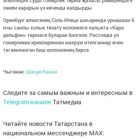
апелляция суды гомерлек төрмә җәзасы рәвешендәге
хөкем карарын үз көчендә калдырды.
Оренбург өлкәсенең Соль-Илецк шәһәрендә урнашкан 6
нчы санлы холык төзәтү колониясе халыкта «Кара
дельфин» төрмәсе буларак билгеле. Россиядә ул
гомерлеккә ирекләреннән мәхрүм ителгәннәр өчен
тәгаенләнгән биш колониянең берсе.
Чыганак:
Шәһри Казан
Следите за самым важным и интересным в
Telegram-канале
Татмедиа
Читайте новости Татарстана в
национальном мессенджере MАХ: