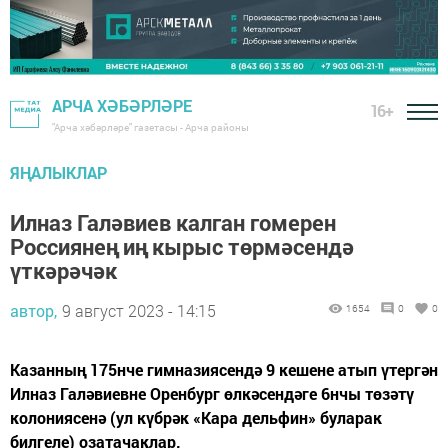
АРЧА ХӘБӘРЛӘРЕ
16+
"Арча хәбәрләре" газетасы - Арча районы
ЯҢАЛЫКЛАР
Илназ Галәвиев калган гомерен
Россиянең иң кырыс төрмәсендә
үткәрәчәк
автор,
9 август 2023 - 14:15
1654
0
0
Казанның 175нче гимназиясендә 9 кешене атып үтергән
Илназ Галәвиевне Оренбург өлкәсендәге 6нчы төзәтү
колониясенә (ул күбрәк «Кара дельфин» буларак
билгеле) озатачаклар.