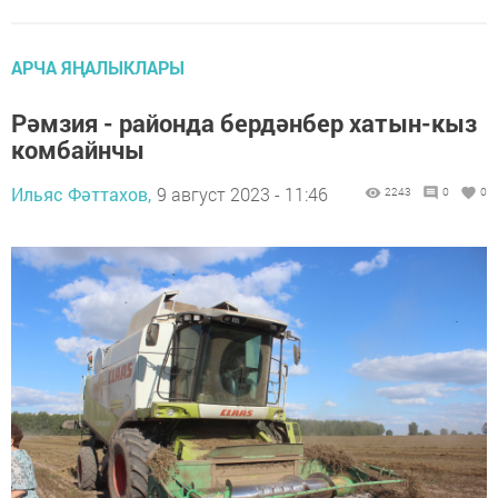
АРЧА ЯҢАЛЫКЛАРЫ
Рәмзия - районда бердәнбер хатын-кыз
комбайнчы
Ильяс Фәттахов,
9 август 2023 - 11:46
2243
0
0