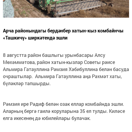
Арча районындагы бердәнбер хатын-кыз комбайнчы
«Ташкичү» ширкәтендә эшли
8 августта район башлыгы урынбасары Алсу
Мөхәммәтова, район хатын-кызлар Советы рәисе
Альмира Гатауллина Рәмзия Хәбибуллина белән басуда
очраштылар. Альмира Гатауллина аңа Рәхмәт хаты,
бүләкләр тапшырды.
Рәмзия ире Рәдиф белән озак еллар комбайнда эшли.
Аларның бергә гаилә коруларына 35 ел тулды. Киләсе
елга икесенең дә юбилейлары булачак.