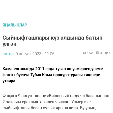
ЯҢАЛЫКЛАР
Сыйныфташлары күз алдында батып
үлгән
автор,
9 август 2023 - 11:06
1240
0
0
Кама елгасында 2011 елда туган яшүсмернең үлеме
факты буенча Түбән Кама прокуратурасы тикшерү
үткәрә.
Фаҗига 9 август көнне «Вишневый сад» ял базасыннан
2 чакрым ераклыкта килеп чыккан. Үсмер ике
сыйныфташы белән сулык ярына килә. Бу урын,