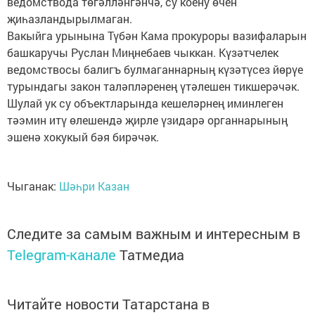
ведомствода төгәлләнгәнчә, су коену өчен
җиһазландырылмаган.
Вакыйга урынына Түбән Кама прокуроры вазифаларын
башкаручы Руслан Миңнебаев чыккан. Күзәтчелек
ведомствосы балигъ булмаганнарның күзәтүсез йөрүе
турындагы закон таләпләренең үтәлешен тикшерәчәк.
Шулай ук су объектларында кешеләрнең иминлеген
тәэмин итү өлешендә җирле үзидарә органнарының
эшенә хокукый бәя бирәчәк.
Чыганак:
Шәһри Казан
Следите за самым важным и интересным в
Telegram-канале
Татмедиа
Читайте новости Татарстана в