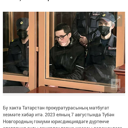
Бу хакта Татарстан прокуратурасының матбугат
хезмәте хәбәр итә. 2023 елның 7 августында Түбән
Новгородның гомуми юрисдикциядәге дүртенче