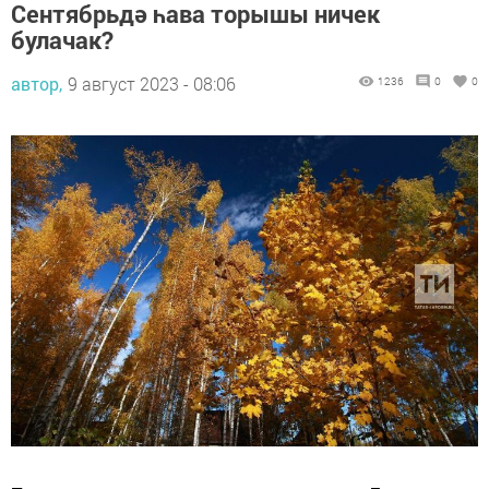
Сентябрьдә һава торышы ничек
булачак?
автор,
9 август 2023 - 08:06
1236
0
0