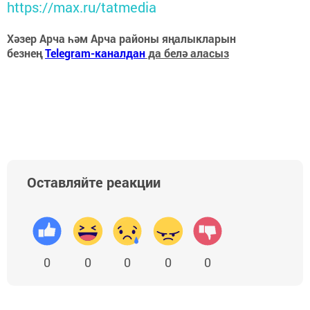
https://max.ru/tatmedia
Хәзер Арча һәм Арча районы яңалыкларын
безнең
Telegram-каналдан
да белә аласыз
Оставляйте реакции
0
0
0
0
0