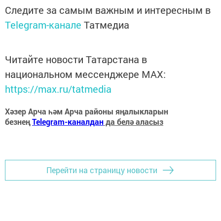
Следите за самым важным и интересным в
Telegram-канале
Татмедиа
Читайте новости Татарстана в
национальном мессенджере MАХ:
https://max.ru/tatmedia
Хәзер Арча һәм Арча районы яңалыкларын
безнең
Telegram-каналдан
да белә аласыз
Перейти на страницу новости