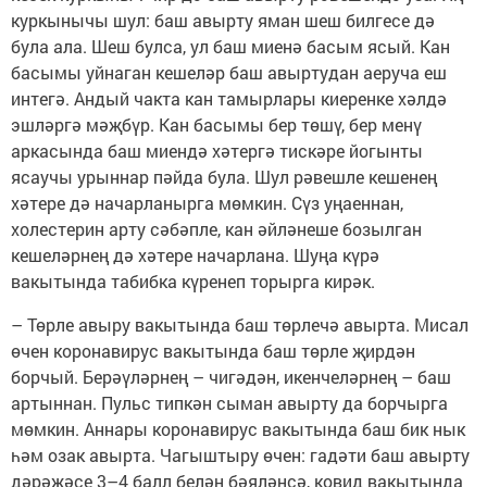
куркынычы шул: баш авырту яман шеш билгесе дә
була ала. Шеш булса, ул баш миенә басым ясый. Кан
басымы уйнаган кешеләр баш авыртудан аеруча еш
интегә. Андый чакта кан тамырлары киеренке хәлдә
эшләргә мәҗбүр. Кан басымы бер төшү, бер менү
аркасында баш миендә хәтергә тискәре йогынты
ясаучы урыннар пәйда була. Шул рәвешле кешенең
хәтере дә начарланырга мөмкин. Сүз уңаеннан,
холестерин арту сәбәпле, кан әйләнеше бозылган
кешеләрнең дә хәтере начарлана. Шуңа күрә
вакытында табибка күренеп торырга кирәк.
– Төрле авыру вакытында баш төрлечә авырта. Мисал
өчен коронавирус вакытында баш төрле җирдән
борчый. Берәүләрнең – чигәдән, икенчеләрнең – баш
артыннан. Пульc типкән сыман авырту да борчырга
мөмкин. Аннары коронавирус вакытында баш бик нык
һәм озак авырта. Чагыштыру өчен: гадәти баш авырту
дәрәҗәсе 3–4 балл белән бәяләнсә, ковид вакытында