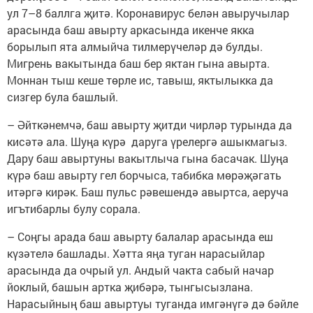
ул 7–8 баллга җитә. Коронавирус белән авыручылар
арасында баш авырту аркасында икенче якка
борылып ята алмыйча тилмерүчеләр дә булды.
Мигрень вакытында баш бер яктан гына авырта.
Моннан тыш кеше төрле ис, тавыш, яктылыкка да
сизгер була башлый.
– Әйткәнемчә, баш авырту җитди чирләр турында да
кисәтә ала. Шуңа күрә даруга үрелергә ашыкмагыз.
Дару баш авыртуны вакытлыча гына басачак. Шуңа
күрә баш авырту гел борчыса, табибка мөрәҗәгать
итәргә кирәк. Баш пульс рәвешендә авыртса, аеруча
игътибарлы булу сорала.
– Соңгы арада баш авырту балалар арасында еш
күзәтелә башлады. Хәтта яңа туган нарасыйлар
арасында да очрый ул. Андый чакта сабый начар
йоклый, башын артка җибәрә, тынгысызлана.
Нарасыйның баш авыртуы туганда имгәнүгә дә бәйле