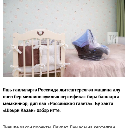
Яшь гаиләләргә Россиядә җитештерелгән машина алу
өчен бер миллион сумлык сертификат бирә башларга
мөмкиннәр, дип яза «Российская газета». Бу хакта
«Шәһри Казан» хәбәр итте.
Тиешле закон проекты Дәүләт Думасына кертелгән.