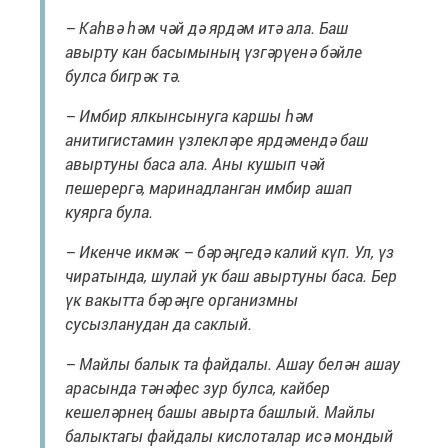
– Каһвә һәм чәй дә ярдәм итә ала. Баш
авырту кан басымының үзгәрүенә бәйле
булса бигрәк тә.
– Имбир ялкынсынуга каршы һәм
анитигистамин үзлекләре ярдәмендә баш
авыртуны баса ала. Аны кушып чәй
пешерергә, маринадланган имбир ашап
куярга була.
– Икенче икмәк – бәрәңгедә калий күп. Ул, үз
чиратында, шулай ук баш авыртуны баса. Бер
үк вакытта бәрәңге организмны
сусызланудан да саклый.
– Майлы балык та файдалы. Ашау белән ашау
арасында тәнәфес зур булса, кайбер
кешеләрнең башы авырта башлый. Майлы
балыктагы файдалы кислоталар исә мондый