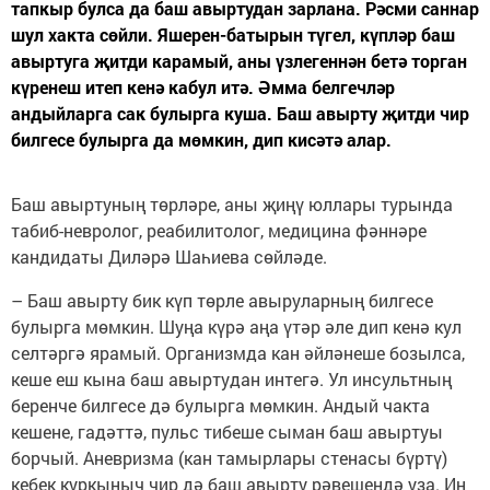
тапкыр булса да баш авыртудан зарлана. Рәсми саннар
шул хакта сөйли. Яшерен-батырын түгел, күпләр баш
авыртуга җитди карамый, аны үзлегеннән бетә торган
күренеш итеп кенә кабул итә. Әмма белгечләр
андыйларга сак булырга куша. Баш авырту җитди чир
билгесе булырга да мөмкин, дип кисәтә алар.
Баш авыртуның төрләре, аны җиңү юллары турында
табиб-невролог, реабилитолог, медицина фәннәре
кандидаты Диләрә Шаһиева сөйләде.
– Баш авырту бик күп төрле авыруларның билгесе
булырга мөмкин. Шуңа күрә аңа үтәр әле дип кенә кул
селтәргә ярамый. Организмда кан әйләнеше бозылса,
кеше еш кына баш авыртудан интегә. Ул инсультның
беренче билгесе дә булырга мөмкин. Андый чакта
кешене, гадәттә, пульс тибеше сыман баш авыртуы
борчый. Аневризма (кан тамырлары стенасы бүртү)
кебек куркыныч чир дә баш авырту рәвешендә уза. Иң