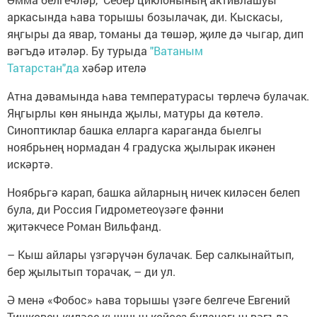
аркасында һава торышы бозылачак, ди. Кыскасы,
яңгыры да явар, томаны да төшәр, җиле дә чыгар, дип
вәгъдә итәләр. Бу турыда
"Ватаным
Татарстан"да
хәбәр ителә
Атна дәвамында һава температурасы төрлечә булачак.
Яңгырлы көн янында җылы, матуры да көтелә.
Синоптиклар башка елларга караганда быелгы
ноябрьнең нормадан 4 градуска җылырак икәнен
искәртә.
Ноябрьгә карап, башка айларның ничек киләсен белеп
була, ди Россия Гидрометеоүзәге фәнни
җитәкчесе Роман Вильфанд.
– Кыш айлары үзгәрүчән булачак. Бер салкынайтып,
бер җылытып торачак, – ди ул.
Ә менә «Фобос» һава торышы үзәге белгече Евгений
Тишковец киләсе кышның көйсез булачагын вәгъдә