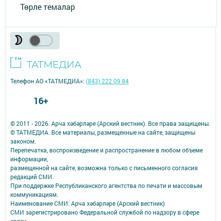
Төрле темалар
Телефон АО «ТАТМЕДИА»:
(843) 222 09 84
16+
© 2011 - 2026. Арча хәбәрләре (Арский вестник). Все права защищены.
© ТАТМЕДИА. Все материалы, размещенные на сайте, защищены
законом.
Перепечатка, воспроизведение и распространение в любом объеме
информации,
размещенной на сайте, возможна только с письменного согласия
редакций СМИ.
При поддержке Республиканского агентства по печати и массовым
коммуникациям.
Наименование СМИ: Арча хәбәрләре (Арский вестник)
СМИ зарегистрировано Федеральной службой по надзору в сфере