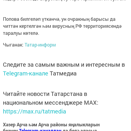
Попова билгеләп үткәнчә, ун очракның барысы да
читтән кертелгән һәм вирусның РФ территориясендә
таралуы көтелә.
Чыганак:
Татар-информ
Следите за самым важным и интересным в
Telegram-канале
Татмедиа
Читайте новости Татарстана в
национальном мессенджере MАХ:
https://max.ru/tatmedia
Хәзер Арча һәм Арча районы яңалыкларын
безнең
Telegram-каналдан
да белә аласыз