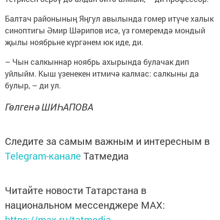
Балтач районының Яңгул авылында гомер итүче халык
синоптигы Әмир Шәрипов исә, үз гомеремдә мондый
җылы ноябрьне күргәнем юк иде, ди.
– Чын салкыннар ноябрь ахырында булачак дип
уйлыйм. Кыш үзенекен итмичә калмас: салкыны да
булыр, – ди ул.
Гөлгенә ШИҺАПОВА
Следите за самым важным и интересным в
Telegram-канале
Татмедиа
Читайте новости Татарстана в
национальном мессенджере MАХ:
https://max.ru/tatmedia