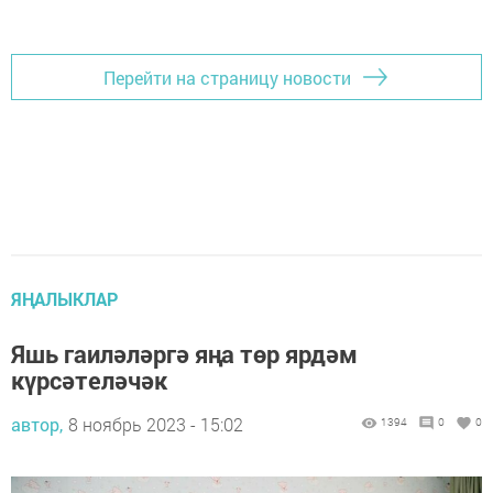
Перейти на страницу новости
ЯҢАЛЫКЛАР
Яшь гаиләләргә яңа төр ярдәм
күрсәтеләчәк
автор,
8 ноябрь 2023 - 15:02
1394
0
0