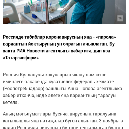
Россиядә табиблар коронавирусның яңа - «пирола»
вариантын йоктыруның ун очрагын ачыклаган. Бу
хакта РИА Новости агентлыгы хәбәр итә, дип яза
«Татар-информ»
Россия Кулланучы хокукларын яклау һәм кеше
иминлеге өлкәсендә күзәтчелек федераль хезмәте
(Роспотребнадзор) башлыгы Анна Попова агентлыкка
хәбәр иткәнчә, илдә әлеге яңа вариантның таралуы
көтелә.
Аның мәгълүматлары буенча, вирусның таралуына
кагылышлы яңа нәтиҗәләр бүген алынган. 3 ноябрьгә
кадәр Россиядә вирусның бу төре теркәлмәгән булган.