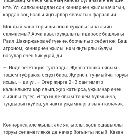
итә. Ул салкыннардан соң көннәрнең җылыначагын,
кардан соң бозлы яңгырлар явачагын фаразлый.
Мондый һава торышы авыл хуҗалыгына зыян
салмасмы? Арча авыл хуҗалыгы идарәсе башлыгы
Раил Шакирҗанов әйтүенчә, борчылыр сәбәп юк. Баш
агроном, көннәрнең җылы һәм яңгырлы булуы
басулар өчен бик уңай, ди.
– Инде вегетация тукталды. Җиргә төшкән явым-
төшем туфракка сеңеп бара. Җирнең туңмыйча торуы
яхшы, – ди ул. – Әгәр җиргә 2–3 сантиметр
калынлыкта кар явып, җир катырса, уҗымнар өчен
зыянлы түгел. Әгәр инде явым-төшем булмыйча,
туңдырып куйса, ул чакта уҗымнарга зыян киләчәк.
Көннәрнең әле җылы, әле яңгырлы, җилле-давыллы
торуы сәламәтлеккә дә начар йогынты ясый. Казан