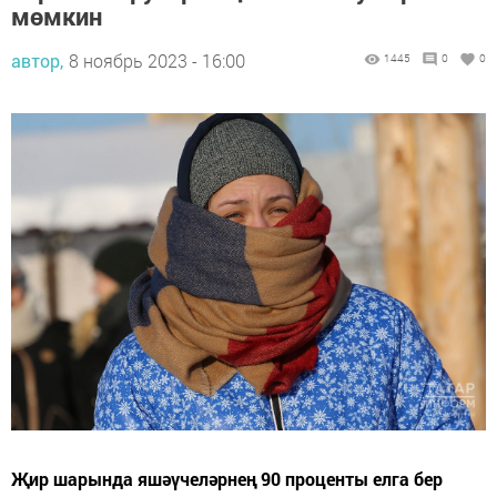
мөмкин
автор,
8 ноябрь 2023 - 16:00
1445
0
0
Җир шарында яшәүчеләрнең 90 проценты елга бер