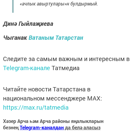
«ачлык авыртулары»н булдырмый.
Динә Гыйлаҗиева
Чыганак
Ватаным Татарстан
Следите за самым важным и интересным в
Telegram-канале
Татмедиа
Читайте новости Татарстана в
национальном мессенджере MАХ:
https://max.ru/tatmedia
Хәзер Арча һәм Арча районы яңалыкларын
безнең
Telegram-каналдан
да белә аласыз