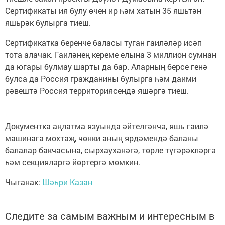
Сертификаты ия булу өчен ир һәм хатын 35 яшьтән
яшьрәк булырга тиеш.
Сертификатка беренче баласы туган гаиләләр исәп
тота алачак. Гаиләнең кереме елына 3 миллион сумнан
да югары булмау шарты да бар. Аларның берсе генә
булса да Россия гражданины булырга һәм даими
рәвештә Россия территориясендә яшәргә тиеш.
Документка аңлатма язуында әйтелгәнчә, яшь гаилә
машинага мохтаҗ, чөнки аның ярдәмендә баланы
балалар бакчасына, сырхауханәгә, төрле түгәрәкләргә
һәм секцияләргә йөртергә мөмкин.
Чыганак:
Шәһри Казан
Следите за самым важным и интересным в