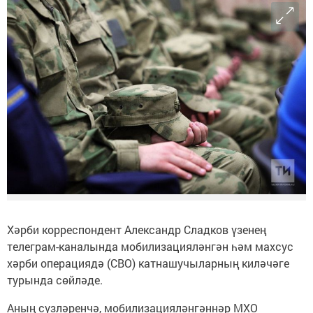
Хәрби корреспондент Александр Сладков үзенең
телеграм-каналында мобилизацияләнгән һәм махсус
хәрби операциядә (СВО) катнашучыларның киләчәге
турында сөйләде.
Аның сүзләренчә, мобилизацияләнгәннәр МХО