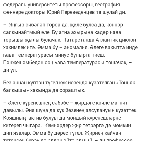
федераль университеты профессоры, география
фәннәре докторы Юрий Переведенцев та шулай ди.
– Яңгыр сибәләп торса да, җиле булса да, көннәр
салкынайтмый әле. Бу атна ахырына кадәр һава
торышы җылы булачак. Татарстанда Атлантик циклон
хакимлек итә. Әмма бу – аномалия. Әлеге вакытта инде
һава температурасы минус булырга тиеш.
Пәнҗешәмбедән соң һава температурасы төшәчәк, –
ди ул.
Без аннан күптән түгел күк йөзендә күзәтелгән «Төньяк
балкышы» хакында да сораштык.
– Әлеге күренешнең сәбәбе – җирдәге көчле магнит
давылы. Әнә шуңа да күк йөзенең алсулануын күзәттек.
Кояшның актив булуы да мондый күренешләрне
китереп чыгара. Кемнәрдер җир тетрәргә дә мөмкин
дип язалар. Әмма бу дөрес түгел. Җирнең кайчан
тетрисен берәү дә алдан әйтә алмый, – ди профессор.