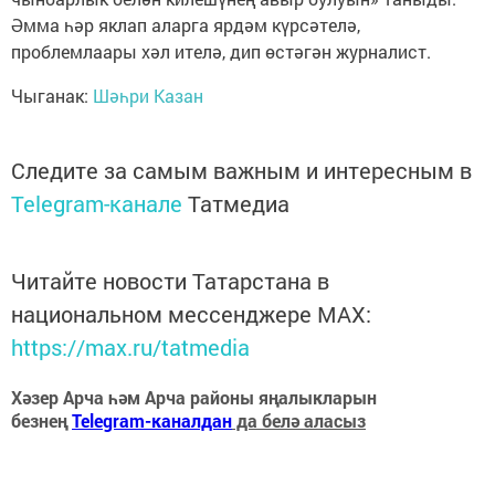
Әмма һәр яклап аларга ярдәм күрсәтелә,
проблемлаары хәл ителә, дип өстәгән журналист.
Чыганак:
Шәһри Казан
Следите за самым важным и интересным в
Telegram-канале
Татмедиа
Читайте новости Татарстана в
национальном мессенджере MАХ:
https://max.ru/tatmedia
Хәзер Арча һәм Арча районы яңалыкларын
безнең
Telegram-каналдан
да белә аласыз