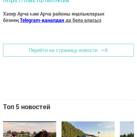
Хәзер Арча һәм Арча районы яңалыкларын
безнең
Telegram-каналдан
да белә аласыз
Перейти на страницу новости
Топ 5 новостей