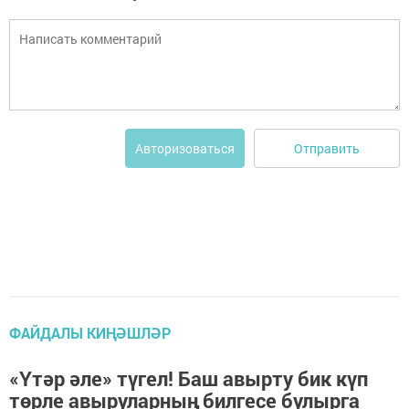
Отправить
Авторизоваться
ФАЙДАЛЫ КИҢӘШЛӘР
«Үтәр әле» түгел! Баш авырту бик күп
төрле авыруларның билгесе булырга