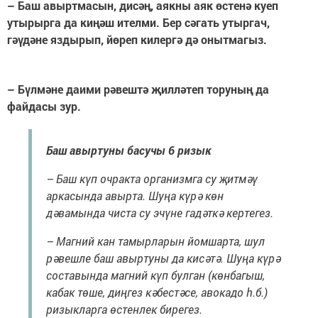
– Баш авыртмасын, дисәң, аякны аяк өстенә куеп
утырырга да киңәш ителми. Бер сәгать утыргач,
гәүдәне яздырып, йөреп килергә дә онытмагыз.
– Бүлмәне даими рәвештә җилләтеп торуның да
файдасы зур.
Баш авыртуны басучы 6 ризык
– Баш күп очракта организмга су җитмәү
аркасында авырта. Шуңа күрә көн
дәвамында чиста су эчүне гадәткә кертегез.
– Магний кан тамырларын йомшарта, шул
рәвешле баш авыртуны да кисәтә. Шуңа күрә
составында магний күп булган (көнбагыш,
кабак төше, диңгез кәбестәсе, авокадо һ.б.)
ризыкларга өстенлек бирегез.