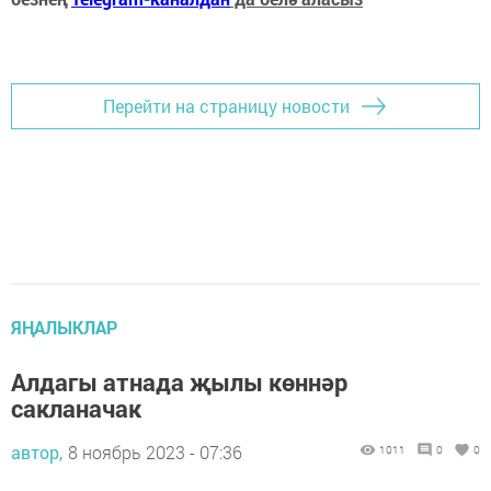
Перейти на страницу новости
ЯҢАЛЫКЛАР
Алдагы атнада җылы көннәр
сакланачак
автор,
8 ноябрь 2023 - 07:36
1011
0
0