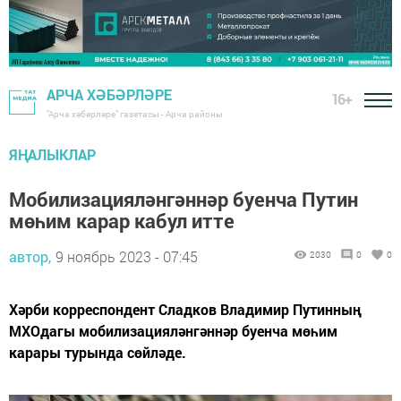
АРЧА ХӘБӘРЛӘРЕ
16+
"Арча хәбәрләре" газетасы - Арча районы
ЯҢАЛЫКЛАР
Мобилизацияләнгәннәр буенча Путин
мөһим карар кабул итте
автор,
9 ноябрь 2023 - 07:45
2030
0
0
Хәрби корреспондент Сладков Владимир Путинның
МХОдагы мобилизацияләнгәннәр буенча мөһим
карары турында сөйләде.