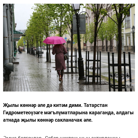
Җылы көннәр әле дә китәм дими. Татарстан
Гидрометеоүзәге мәгълүматларына караганда, алдагы
атнада җылы көннәр сакланачак әле.
Әмма белгечләр, Себер циклонының активлашуы