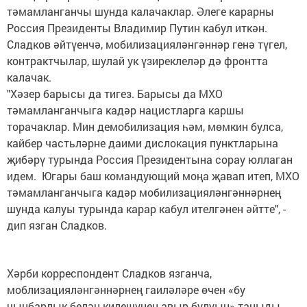
тәмамланганчы шунда калачаклар. Әлеге карарны
Россия Президенты Владимир Путин кабул иткән.
Сладков әйтүенчә, мобилизацияләнгәннәр генә түгел,
контрактчылар, шулай ук үзиреклеләр дә фронтта
калачак.
"Хәзер барысы да тигез. Барысы да МХО
тәмамланганчыга кадәр нацистларга каршы
торачаклар. Мин демобилизация һәм, мөмкин булса,
кайбер частьләрне даими дислокация пунктларына
җибәрү турында Россия Президентына сорау юллаган
идем. Югары баш командующий моңа җавап итеп, МХО
тәмамланганчыга кадәр мобилизацияләнгәннәрнең
шунда калуы турында карар кабул ителгәнен әйтте", -
дип язган Сладков.
Хәрби корреспондент Сладков язганча,
моблизацияләнгәннәрнең гаиләләре өчен «бу
чынбарлык белән килешүнең авыр булуын» таныды.