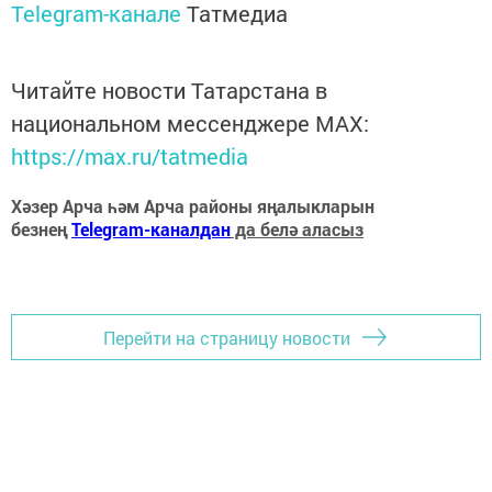
Telegram-канале
Татмедиа
Читайте новости Татарстана в
национальном мессенджере MАХ:
https://max.ru/tatmedia
Хәзер Арча һәм Арча районы яңалыкларын
безнең
Telegram-каналдан
да белә аласыз
Перейти на страницу новости