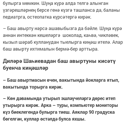
булырга мөмкин. Шуңа күрә алда телгә алынган
үзгәрешләрнең берсе генә күзгә ташланса да, баланы
педиатрга, остеопатка күрсәтергә кирәк.
– Баш авырту нәрсә ашавыбызга да бәйле. Шуңа күрә
аннан интеккән кешеләргә шоколад, каһвә, чикләвек,
кызыл шәраб кулланудан тыелырга киңәш ителә. Алар
баш авырту ихтималын бермә-бер арттыра.
Диләрә Шаһиевадан баш авыртуны кисәтү
буенча киңәшләр
– Баш авыртмасын өчен, вакытында йокларга ятып,
вакытында торырга кирәк.
– Көн дәвамында утырып эшләүчеләргә дөрес итеп
утырырга кирәк. Арка – туры, компьютер мониторы
күз биеклегендә булырга тиеш. Аяклар 90 градуска
бөгелгән, куллар өстәлдә булса яхшы.