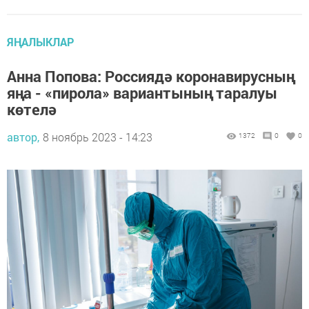
ЯҢАЛЫКЛАР
Анна Попова: Россиядә коронавирусның
яңа - «пирола» вариантының таралуы
көтелә
автор,
8 ноябрь 2023 - 14:23
1372
0
0