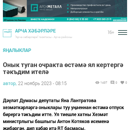
АРЧА ХӘБӘРЛӘРЕ
16+
"Арча хәбәрләре" газетасы - Арча районы
ЯҢАЛЫКЛАР
Онык туган очракта өстәмә ял кертергә
тәкъдим ителә
автор,
22 ноябрь 2023 - 08:15
1437
0
0
Дәүләт Думасы депутаты Яна Лантратова
хезмәткәрләргә оныклары туу уңаеннан өстәмә отпуск
бирергә тәкъдим итте. Ул тиешле хатны Хезмәт
министрлыгы башлыгы Антон Котяков исеменә
җибәргән, дип хәбәр итә RT басмасы.