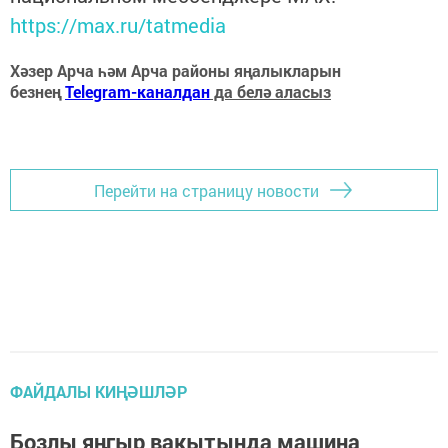
https://max.ru/tatmedia
Хәзер Арча һәм Арча районы яңалыкларын
безнең
Telegram-каналдан
да белә аласыз
Перейти на страницу новости
ФАЙДАЛЫ КИҢӘШЛӘР
Бозлы яңгыр вакытында машина