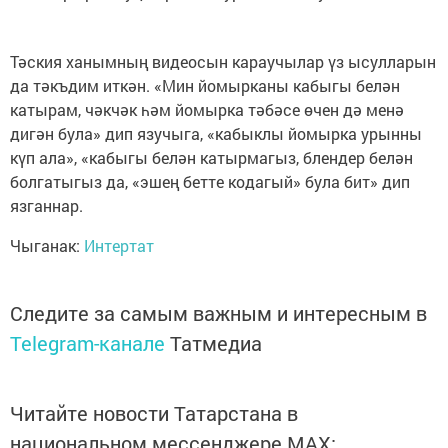
Тәския ханымның видеосын караучылар үз ысулларын
да тәкъдим иткән. «Мин йомырканы кабыгы белән
катырам, чәкчәк һәм йомырка тәбәсе өчен дә менә
дигән була» дип язучыга, «кабыклы йомырка урынны
күп ала», «кабыгы белән катырмагыз, блендер белән
болгатыгыз да, «эшең бетте кодагый» була бит» дип
язганнар.
Чыганак:
Интертат
Следите за самым важным и интересным в
Telegram-канале
Татмедиа
Читайте новости Татарстана в
национальном мессенджере MАХ: