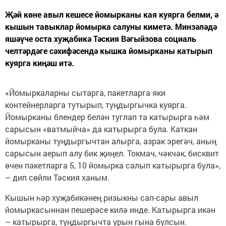
Җәй көне авыл кешесе йомырканы кая куярга белми, ә
кышын тавыклар йомырка салуны киметә. Минзәләдә
яшәүче оста хуҗабикә Тәския Вәгыйзова социаль
челтәрдәге сәхифәсендә кышка йомырканы катырып
куярга киңәш итә.
«Йомыркаларны сытарга, пакетларга яки
контейнерларга тутырып, туңдыргычка куярга.
Йомырканы блендер белән туглап та катырырга һәм
сарысын «ватмыйча» да катырырга була. Каткан
йомырканы туңдыргычтан алырга, азрак эрегәч, аның
сарысын аерып алу бик җиңел. Токмач, чәкчәк, бисквит
өчен пакетларга 5, 10 йомырка салып катырырга була»,
– дип сөйли Тәския ханым.
Кышын һәр хуҗабикәнең ризыкны сап-сары авыл
йомыркасыннан пешерәсе килә инде. Катырырга икән
– катырырга, туңдыргычта урын гына булсын.