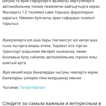
Бигрәк тә ерак сәфәрләргә җыенучы йөртүчеләргә
автомобильнең техник төзеклеген кайгыртырга кирәк.
Якындагы 1-2 тәүлеккә һава торышы фаразларын
карагыз. Мөмкин булганча, ерак сәфәрдән тыелып
торыгыз.
Җәяүлеләргә юл аша бары тик махсус юл кичүе аша
гына чыгарга киңәш ителә. Хәрәкәт итә торган
транспорт алдыннан йөгереп чыкмаска, чөнки
бозлавык булу сәбәпле, автомобильнең тормоз юлы
шактый арта.
Җил көчәйгәндә биналардан чыгуны чикләргә кирәк.
Балаларны үзләрен генә калдырмау мөһим.
Чыганак:
Татар-информ
Следите за самым важным и интересным в