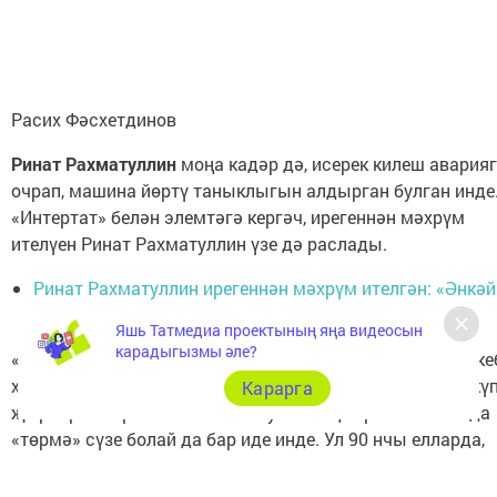
Яшь Татмедиа проектының яңа видеосын
карадыгызмы әле?
Карарга
Расих Фәсхетдинов
Ринат Рахматуллин
моңа кадәр дә, исерек килеш авария