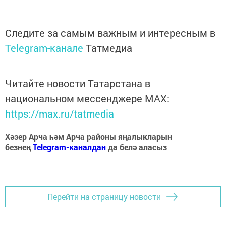
Следите за самым важным и интересным в
Telegram-канале
Татмедиа
Читайте новости Татарстана в
национальном мессенджере MАХ:
https://max.ru/tatmedia
Хәзер Арча һәм Арча районы яңалыкларын
безнең
Telegram-каналдан
да белә аласыз
Перейти на страницу новости