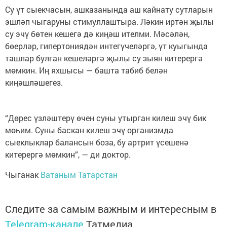
Су үт сыекчасын, ашказанында аш кайнату сутларын
эшләп чыгаруны стимуллаштыра. Ләкин иртән җылы
су эчү бөтен кешегә дә киңәш ителми. Мәсәлән,
бөерләр, гипертониядән интегүчеләргә, үт куыгында
ташлар булган кешеләргә җылы су зыян китерергә
мөмкин. Иң яхшысы — башта табиб белән
киңәшләшегез.
“Дөрес үзләштерү өчен суны утырган килеш эчү бик
мөһим. Суны баскан килеш эчү организмда
сыеклыклар балансын боза, бу артрит үсешенә
китерергә мөмкин”, — ди доктор.
Чыганак
Ватаным Татарстан
Следите за самым важным и интересным в
Telegram-канале
Татмедиа