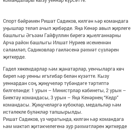
Спорт бәйрәмен Ришат Садиков, килгән һәр командага
уңышлар теләп ачып җибәрде. Яңа Кенәр авыл җирлеге
башлыгы Әгъзәм Гайфуллин бирегә җыелганнарны
Арча район башлыгы Илшат Нуриев исеменнән
сәламләп, Садиковлар гаиләсенә рәхмәт сүзләрен
җиткерде.
Гадел хөкемдарлар һәм җанатарлар, уенчыларга көч
биреп һәр уенны игътибар белән күзәтте. Кызу
уеннардан соң, җиңүчеләр түбәндәге тәртиптә
билгеләнде: 1 урын – Министрлар кабинеты, 2 урын –
Биектау командасы, 3 урын – Яңа Кенәрнең “Кедр”
командасы. Җиңүчеләргә кубоклар, медальләр һәм
истәлекле бүләкләр тапшырылды.
Ришат Садиков, үз чиратында, килгән һәр командага
һәм мәктәп җитәкчелегенә зур рәхмәтләрен җиткерде