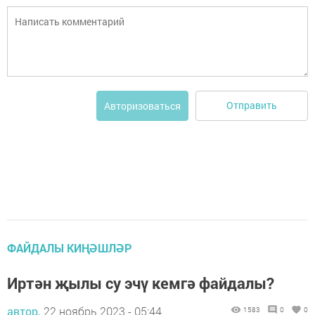
Отправить
Авторизоваться
ФАЙДАЛЫ КИҢӘШЛӘР
Иртән җылы су эчү кемгә файдалы?
автор,
22 ноябрь 2023 - 05:44
1583
0
0