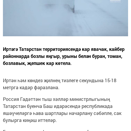
Иртәгә Татарстан территориясендә кар явачак, кайбер
районнарда бозлы яңгыр, урыны белән буран, томан,
бозлавык, җепшек кар көтелә.
Иртән һәм көндез җилнең тизлеге секундына 15-18
метрга кадәр фаразлана.
Россия Гадәттән тыш хәлләр министрлыгының
Татарстан буенча Баш идарәсендә республикада
яшәүчеләргә һава шартлары начарлану сәбәпле, сак
булырга киңәш иттеләр.