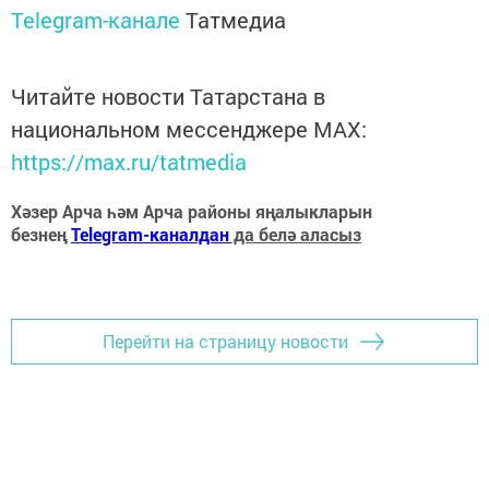
Telegram-канале
Татмедиа
Читайте новости Татарстана в
национальном мессенджере MАХ:
https://max.ru/tatmedia
Хәзер Арча һәм Арча районы яңалыкларын
безнең
Telegram-каналдан
да белә аласыз
Перейти на страницу новости