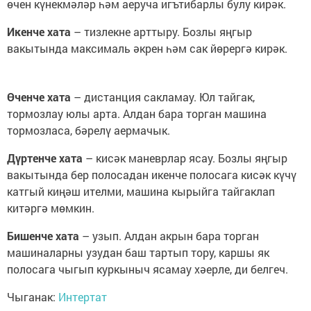
өчен күнекмәләр һәм аеруча игътибарлы булу кирәк.
Икенче хата
– тизлекне арттыру. Бозлы яңгыр
вакытында максималь әкрен һәм сак йөрергә кирәк.
Өченче хата
– дистанция сакламау. Юл тайгак,
тормозлау юлы арта. Алдан бара торган машина
тормозласа, бәрелү аермачык.
Дүртенче хата
– кисәк маневрлар ясау. Бозлы яңгыр
вакытында бер полосадан икенче полосага кисәк күчү
катгый киңәш ителми, машина кырыйга тайгаклап
китәргә мөмкин.
Бишенче хата
– узып. Алдан акрын бара торган
машиналарны узудан баш тартып тору, каршы як
полосага чыгып куркыныч ясамау хәерле, ди белгеч.
Чыганак:
Интертат