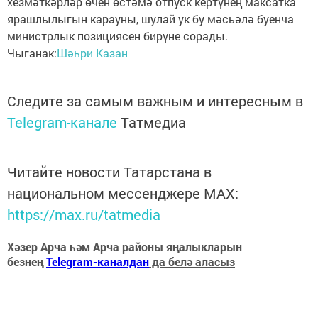
хезмәткәрләр өчен өстәмә отпуск кертүнең максатка
ярашлылыгын карауны, шулай ук бу мәсьәлә буенча
министрлык позициясен бирүне сорады.
Чыганак:
Шәһри Казан
Следите за самым важным и интересным в
Telegram-канале
Татмедиа
Читайте новости Татарстана в
национальном мессенджере MАХ:
https://max.ru/tatmedia
Хәзер Арча һәм Арча районы яңалыкларын
безнең
Telegram-каналдан
да белә аласыз