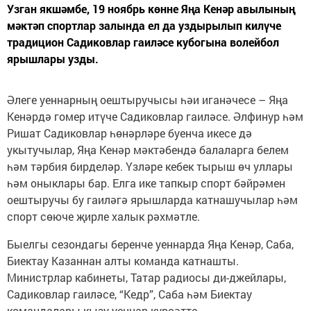
Узган якшәмбе, 19 ноябрь көнне Яңа Кенәр авылының
мәктәп спортлар залында ел да уздырылып килүче
традицион Садиковлар гаиләсе кубогына волейбол
ярышлары узды.
Әлеге уеннарның оештыручысы һәи иганәчесе – Яңа
Кенәрдә гомер итүче Садиковлар гаиләсе. Әлфинур һәм
Ришат Садиковлар һөнәрләре буенча икесе дә
укытучылар, Яңа Кенәр мәктәбендә балаларга белем
һәм тәрбия бирделәр. Үзләре кебек тырыш өч уллары
һәм оныклары бар. Елга ике тапкыр спорт бәйрәмен
оештыручы бу гаиләгә ярышларда катнашучылар һәм
спорт сөюче җирле халык рәхмәтле.
Быелгы сезондагы беренче уеннарда Яңа Кенәр, Саба,
Биектау Казаннан алты команда катнашты.
Министрлар кабинеты, Татар радиосы ди-джейлары,
Садиковлар гаиләсе, “Кедр”, Саба һәм Биектау
командалары кызу уеннар күрсәтте.