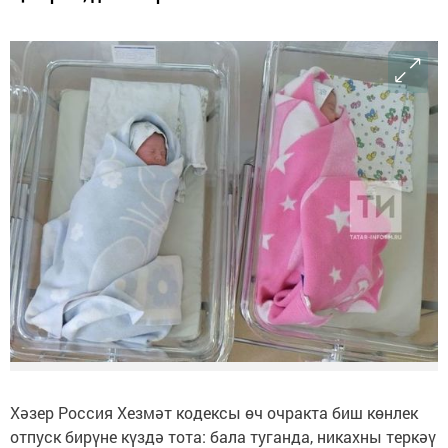
Хәзер Россия Хезмәт кодексы өч очракта биш көнлек
отпуск бирүне күздә тота: бала туганда, никахны теркәү