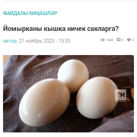
ФАЙДАЛЫ КИҢӘШЛӘР
Йомырканы кышка ничек сакларга?
автор,
21 ноябрь 2023 - 15:35
1646
0
0