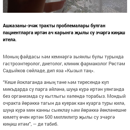
Ашказаны-эчәк тракты проблемалары булган
пациентларга иртән ач карынга җылы су эчәргә киңәш
ителә.
Моның файдасы һәм кемнәргә зыянлы булы турында
гастроэнтеролог, диетолог, клиник фармаколог Рөстәм
Садыйков сөйләде, дип яза «Кызыл таң».
“Кеше йоклаганда аның тәне һәм тиресендә күп
микъдарда су парга әйләнә, шуңа күрә иртән уянганда
без организмда су кытлыгы хәлендә торабыз. Мондый
очракта йөрәккә тагын да куерак кан куарга туры килә,
шуңа күрә мин канны сыеклау һәм йөрәккә йөкләнешне
киметү өчен иртән 500 миллилитр җылы су эчәргә
киңәш итәм”, — ди табиб.