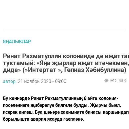
ЯҢАЛЫКЛАР
Ринат Рахматуллин колониядә дә иҗатта
туктамый: «Яңа җырлар иҗат итәчәкмен
диде» (»Интертат », Гөлназ Хәбибуллина)
автор,
21 ноябрь 2023 - 09:00
1675
0
Бу көннәрдә Ринат Рахматуллинның 6 айга колония-
поселениегә җибәрелүе билгеле булды. Җырчы быел,
исерек килеш, Буа шәһәре хакимияте бинасы каршында
борылышта авария ясауда гаепләнә.