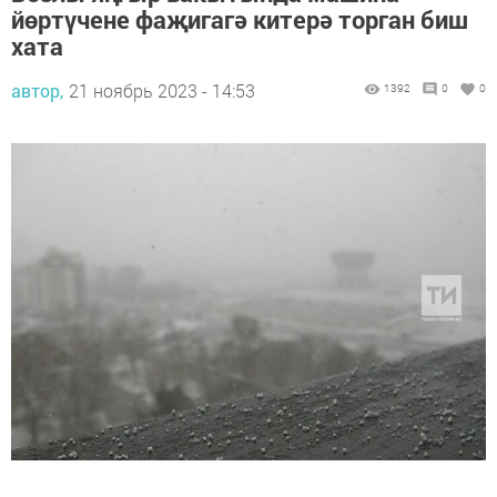
йөртүчене фаҗигагә китерә торган биш
хата
автор,
21 ноябрь 2023 - 14:53
1392
0
0