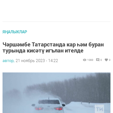
ЯҢАЛЫКЛАР
Чәршәмбе Татарстанда кар һәм буран
турында кисәтү игълан ителде
автор,
21 ноябрь 2023 - 14:22
1083
0
0