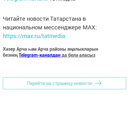
Читайте новости Татарстана в
национальном мессенджере MАХ:
https://max.ru/tatmedia
Хәзер Арча һәм Арча районы яңалыкларын
безнең
Telegram-каналдан
да белә аласыз
Перейти на страницу новости