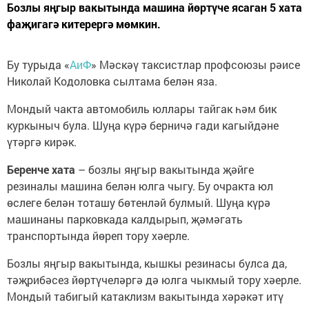
Бозлы яңгыр вакытында машина йөртүче ясаган 5 хата
фаҗигагә китерергә мөмкин.
Бу турыда «
АиФ
» Мәскәү таксистлар профсоюзы рәисе
Николай Кодоловка сылтама белән яза.
Мондый чакта автомобиль юллары тайгак һәм бик
куркыныч була. Шуңа күрә берничә гади кагыйдәне
үтәргә кирәк.
Беренче хата
– бозлы яңгыр вакытында җәйге
резиналы машина белән юлга чыгу. Бу очракта юл
өслеге белән тоташу бөтенләй булмый. Шуңа күрә
машинаны парковкада калдырып, җәмәгать
транспортында йөреп тору хәерле.
Бозлы яңгыр вакытында, кышкы резинасы булса да,
тәҗрибәсез йөртүчеләргә дә юлга чыкмый тору хәерле.
Мондый табигый катаклизм вакытында хәрәкәт итү