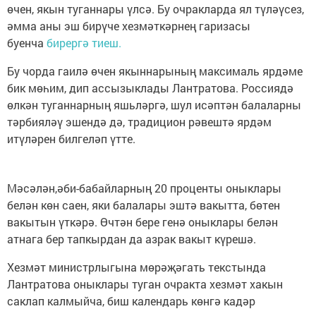
өчен, якын туганнары үлсә. Бу очракларда ял түләүсез,
әмма аны эш бирүче хезмәткәрнең гаризасы
буенча
бирергә тиеш.
Бу чорда гаилә өчен якыннарының максималь ярдәме
бик мөһим, дип ассызыклады Лантратова. Россиядә
өлкән туганнарның яшьләргә, шул исәптән балаларны
тәрбияләү эшендә дә, традицион рәвештә ярдәм
итүләрен билгеләп үтте.
Мәсәлән,әби-бабайларның 20 проценты оныклары
белән көн саен, яки балалары эштә вакытта, бөтен
вакытын үткәрә. Өчтән бере генә оныклары белән
атнага бер тапкырдан да азрак вакыт күрешә.
Хезмәт министрлыгына мөрәҗәгать текстында
Лантратова оныклары туган очракта хезмәт хакын
саклап калмыйча, биш календарь көнгә кадәр