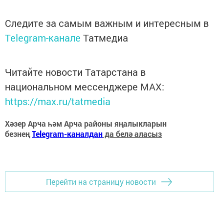
Следите за самым важным и интересным в
Telegram-канале
Татмедиа
Читайте новости Татарстана в
национальном мессенджере MАХ:
https://max.ru/tatmedia
Хәзер Арча һәм Арча районы яңалыкларын
безнең
Telegram-каналдан
да белә аласыз
Перейти на страницу новости