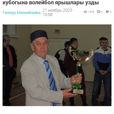
кубогына волейбол ярышлары узды
21 ноябрь 2023 -
Гөлнур Миннебаева,
1378
0
0
10:58