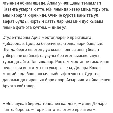
ягыннан әбием яшәде. Апам училищены тәмамлап
Казанга укырга китте, әби янында хәзер миңа торырга,
аны карарга кирәк иде. Өченче курста вакытта ул
вафат булды, йортын саттылар һәм мин дус кызым
янына фатирга күчтем, – диде ул.
Студентларны Арча мәктәпләренә практикага
җибәрәләр. Диләрә беренче мәктәпкә йөри башлый.
Шунда бергә яшәгән дус кызы Гөлназ аның белән
унберенче сыйныфта укучы бер егет кызыксынуы
турында әйтә. Танышалар. Рөстәм мәктәпне тәмамлап
педагогия институтына укырга керә, Диләрә Казан
мәктәбендә башлангыч сыйныфта укыта. Дүрт ел
дәвамында очрашып йөри алар. Ахыр чиктә өйләнешеп
Арчага кайталар.
– Әнә шулай биредә төпләнеп калдым, – диде Диләрә
Гаптелбәрова. – Тормышта теләгемә ирештем –