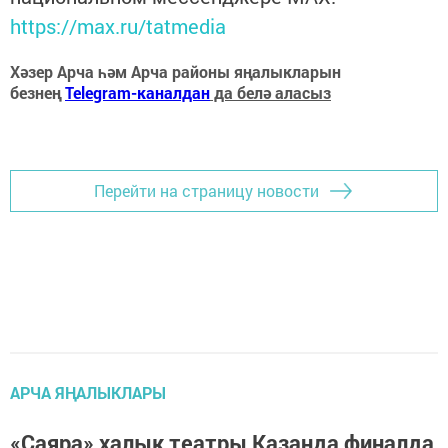
https://max.ru/tatmedia
Хәзер Арча һәм Арча районы яңалыкларын
безнең
Telegram-каналдан
да белә аласыз
Перейти на страницу новости
АРЧА ЯҢАЛЫКЛАРЫ
«Саяра» халык театры Казанда финалда