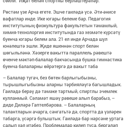
сөйли. Иҗат белән спортны берләштерәләр.
Рөстәм үзе Арча егете. Эшче гаиләдә үсә. Әти-әнисе
вафатлар инде. Ике югары белеме бар. Педагогия
институтының физкультура факультетын тәмамлый,
химия-технолоргия институтында газ хезмәте күрсәтү
буенча югары белем ала. 21 ел инде Арчада шул
юнәлештә эшли. Җиде яшеннән спорт белән
шөгыльләнә. Хәзерге вакытта параллель рәвештә
өченче мәктәп-балалар бакчасында бушка гимнастика
буенча балаларны өйрәтергә дә вакыт таба
– Балалар тугач, без бөтен барлыгыбызны,
тырышлыгыбызны аларны тәрбияләүгә багышладык.
Гаиләдә берәү дә тәмәке тартмый, спиртлы эчемлек
кулланмый. Сәламәт яшәү рәвеше алып барабыз, –
диде Диләрә Гаптелбәрова. – Балаларның
талантларын ачарга, сәнгатьтә дә, спортта да үзләрен
табарга, үсәргә булыштык. Гаиләдә бар нәрсәне уртага
салып хәл итәбез. Проблемалар килеп туса, бергәләп