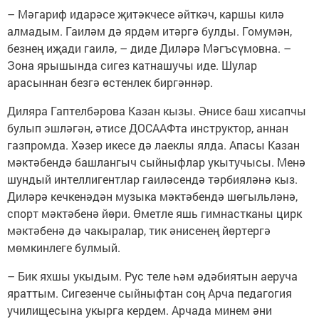
– Мәгариф идарәсе җитәкчесе әйткәч, каршы килә
алмадым. Гаиләм дә ярдәм итәргә булды. Гомумән,
безнең иҗади гаилә, – диде Диләрә Мәгъсүмовна. –
Зона ярышында сигез катнашучы иде. Шулар
арасыннан безгә өстенлек биргәннәр.
Диляра Гаптелбәрова Казан кызы. Әнисе баш хисапчы
булып эшләгән, әтисе ДОСААФта инструктор, аннан
газпромда. Хәзер икесе дә лаеклы ялда. Апасы Казан
мәктәбендә башлангыч сыйныфлар укытучысы. Менә
шундый интеллигентлар гаиләсендә тәрбияләнә кыз.
Диләрә кечкенәдән музыка мәктәбендә шөгыльләнә,
спорт мәктәбенә йөри. Өметле яшь гимнастканы цирк
мәктәбенә дә чакыралар, тик әнисенең йөртергә
мөмкинлеге булмый.
– Бик яхшы укыдым. Рус теле һәм әдәбиятын аеруча
яраттым. Сигезенче сыйныфтан соң Арча педагогия
училищесына укырга кердем. Арчада минем әни