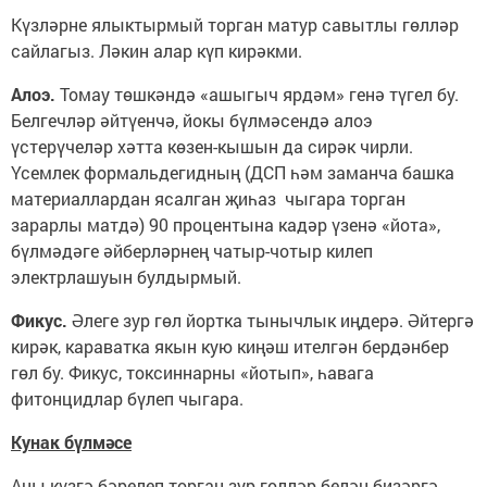
Күзләрне ялыктырмый торган матур савытлы гөлләр
сайлагыз. Ләкин алар күп кирәкми.
Алоэ.
Томау төшкәндә «ашыгыч ярдәм» генә түгел бу.
Белгечләр әйтүенчә, йокы бүлмәсендә алоэ
үстерүчеләр хәтта көзен-кышын да сирәк чирли.
Үсемлек формальдегидның (ДСП һәм заманча башка
материаллардан ясалган җиһаз чыгара торган
зарарлы матдә) 90 процентына кадәр үзенә «йота»,
бүлмәдәге әйберләрнең чатыр-чотыр килеп
электрлашуын булдырмый.
Фикус.
Әлеге зур гөл йортка тынычлык иңдерә. Әйтергә
кирәк, караватка якын кую киңәш ителгән бердәнбер
гөл бу. Фикус, токсиннарны «йотып», һавага
фитонцидлар бүлеп чыгара.
Кунак бүлмәсе
Аны күзгә бәрелеп торган зур гөлләр белән бизәргә