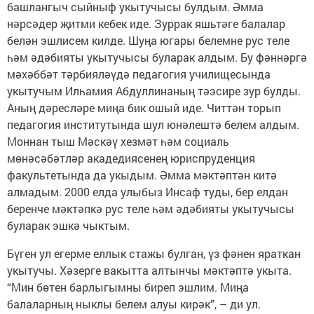
башлангыч сыйныф укытучысы булдым. Әмма
нәрсәдер җитми кебек иде. Зуррак яшьтәге балалар
белән эшлисем килде. Шуңа югары белемне рус теле
һәм әдәбияты укытучысы буларак алдым. Бу фәннәргә
мәхәббәт тәрбияләүдә педагогия училищесында
укытучым Илһамия Абдуллинаның тәэсире зур булды.
Аның дәресләре миңа бик ошый иде. Читтән торып
педагогия институтында шул юнәлештә белем алдым.
Моннан тыш Мәскәү хезмәт һәм социаль
мөнәсәбәтләр акадедиясенең юриспруденция
факультетында да укыдым. Әмма мәктәптән китә
алмадым. 2000 елда улыбыз Инсаф туды, бер елдан
беренче мәктәпкә рус теле һәм әдәбияты укытучысы
буларак эшкә чыктым.
Бүген ул егерме еллык стажы булган, үз фәнен яраткан
укытучы. Хәзерге вакытта алтынчы мәктәптә укыта.
“Мин бөтен барлыгымны биреп эшлим. Миңа
балаларның ныклы белем алуы кирәк”, – ди ул.