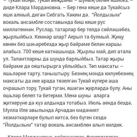
диде Клара Мәрдәновна. – Бер генә кеше дә Тукайсыз
яши алмый, дигән Сибгать Хәким дә. “Йолдызым”
вокаль ансамбле составында биш кеше рус
милләтеннән. Руслар, татарлар бер телдә сөйләшәбез,
җырлыйбыз. Кемнәр алар? Аерып та булмый. Җиңү
көнен без шәһәребездә җыр бәйрәме белән каршы
алабыз. 700 кеше катнашында. Җырлы май, дип атала
ул. Талантларны да шунда барлыйбыз. Татар җыры
бәйрәме дә оештырырга уйлыйбыз. Төп максаты –
яшьләрне тарту, таныштыру. Безнең монда килүебезнең
максаты да ике арада төзелгән Тукай күпере аша
очрашып тору, Тукай туган, яшәгән җирләрдә булу. Аны
яшьләр белеп тә бетерми. Менә шуны аларга
җиткерүне дә күз алдында тотабыз. Июль аенда бездә,
Мулла Иле авылында Арчадан мәдәният
хезмәткәрләре булып китсә, без бүген сездә
“Йолдызым” татар вокаль ансамблен алып килдек.
– Клара Мәрдәновна, сөйләшүегез, фикерләрегез