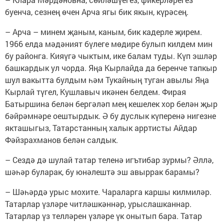
буенча, сезнең өчен Арча ягы бик якын, күрәсең.
– Арча – минем җаным, каным, бик кадерле җирем.
1966 елда мәдәният бүлеге мөдире булып килдем мин
бу районга. Кияүгә чыктым, ике балам туды. Күп эшләр
башкардык ул чорда. Яңа Кырлайда да беренче тапкыр
шул вакытта булдым һәм Тукайның туган авылы Яңа
Кырлай түгел, Кушлавыч икәнен белдем. Фирая
Батыршина белән бергәләп мең кешелек хор белән җыр
бәйрәмнәре оештырдык. Ә бу дуслык күперенә нигезне
якташыгыз, Татарстанның халык арртисты Айдар
Фәйзрахманов белән салдык.
– Сездә дә шулай татар теленә игътибар зурмы? Әллә,
шәһәр буларак, бу юнәлештә эш авыррак барамы?
– Шәһәрдә урыс мохите. Чараларга каршы килмиләр.
Татарлар үзләре читләшкәннәр, урыслашканнар.
Татарлар үз телләрен үзләре үк онытып бара. Татар