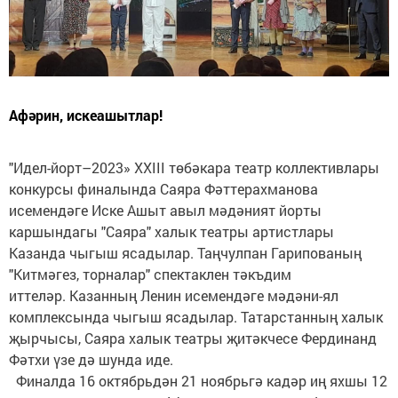
Афәрин, искеашытлар!
"Идел-йорт–2023» ХХІІІ төбәкара театр коллективлары
конкурсы финалында Саяра Фәттерахманова
исемендәге Иске Ашыт авыл мәдәният йорты
каршындагы "Саяра" халык театры артистлары
Казанда чыгыш ясадылар. Таңчулпан Гарипованың
"Китмәгез, торналар" спектаклен тәкъдим
иттеләр. Казанның Ленин исемендәге мәдәни-ял
комплексында чыгыш ясадылар. Татарстанның халык
җырчысы, Саяра халык театры җитәкчесе Фердинанд
Фәтхи үзе дә шунда иде.
Финалда 16 октябрьдән 21 ноябрьгә кадәр иң яхшы 12