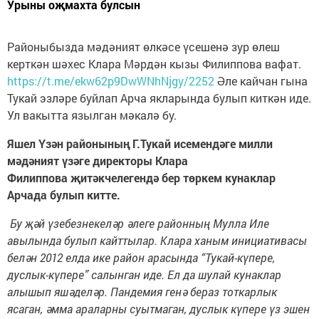
Урыны оҗмахта булсын
Районыбызда мәдәният өлкәсе үсешенә зур өлеш
керткән шәхес Клара Мәрдән кызы Филиппова вафат.
https://t.me/ekw62p9DwWNhNjgy/2252
Әле кайчан гына
Тукай эзләре буйлап Арча якларында булып киткән иде.
Ул вакытта язылган мәкалә бу.
Яшел Үзән районының Г.Тукай исеменд
әге милли
мәдәният үзәге директоры
Клара
Филиппова
җитәкчелегендә бер төркем кунаклар
Арчада булып китте.
Бу җәй
үзебезнекеләр әлеге районның Мулла Иле
авылында булып кайттылар. Клара ханым инициативасы
белән 2012 елда ике район арасында
“
Тукай-күпере,
дуслык-күпере” салынган иде. Ел да шулай кунаклар
алышып яшәделәр. Пандемия генә бераз тоткарлык
ясаган, әмма араларны суытмаган, дуслык күпере үз эшен