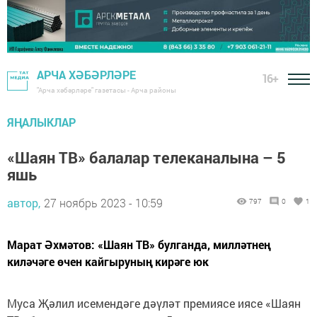
АРЧА ХӘБӘРЛӘРЕ
16+
"Арча хәбәрләре" газетасы - Арча районы
ЯҢАЛЫКЛАР
«Шаян ТВ» балалар телеканалына – 5
яшь
автор,
27 ноябрь 2023 - 10:59
797
0
1
Марат Әхмәтов: «Шаян ТВ» булганда, милләтнең
киләчәге өчен кайгыруның кирәге юк
Муса Җәлил исемендәге дәүләт премиясе иясе «Шаян