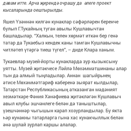
дәвам итте. Арча җирендә очрашу да әлеге проект
кысаларында оештырылды.
Яшел Үзәннән килгән кунаклар сәфәрләрен беренче
булып Г.Тукайның туган авылы Кушлавычтан
башладылар. “Халкын, телен хөрмәт иткән бер генә
татар да Тукаебыз кендек каны тамган Кушлавычны
читләтеп үтәргә тиеш түгел”, – диде Клара ханым.
Тукаевлар музей-йорты кунакларда зур кызыксыну
уятты. Музей җитәкчесе Ләйлә Мөхәммәтшинаны алар
тын да алмый тыңладылар. Аннан шагыйрьнең
әтисе Мөхәммәтгариф каберенә зыярат кылдылар,
Татарстан Республикасының атказанган мәдәният
хезмәткәре Фәния Хәнәфиева җитәкләгән Кушлавыч
авыл клубы эшчәнлеге белән дә таныштылар,
үзешчәннәр чыгышын карап хозурландылар. Бу якта
һәр кунакны татарларга гына хас кунакчыллык белән
әнә шулай зурлап каршы алалар.