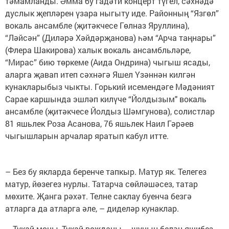
тәмамланды. Әмма бу гадәти концерт түгел, сәхнәдә
дуслык җепләрен үзара ныгыту иде. Районның “Язгөл”
вокаль ансамбле (җитәкчесе Гөлназ Яруллина),
“Ләйсән” (Диләрә Хәйдәрҗанова) һәм “Арча таңнары”
(Флера Шакирова) халык вокаль ансамбльләре,
“Мирас” бию төркеме (Аида Ондрина) чыгыш ясады,
аларга җавап итеп сәхнәгә Яшел Үзәннән килгән
кунакларыбыз чыкты. Горький исемендәге Мәдәният
Сарае каршында эшләп килүче “Йолдызым" вокаль
ансамбле (җитәкчесе Йолдыз Шәмгунова), солистлар
81 яшьлек Роза Асанова, 76 яшьлек Наил Гәрәев
чыгышларын арчалар яратып кабул итте.
– Без бу якларда беренче тапкыр. Матур як. Телегез
матур, йөзегез нурлы. Татарча сөйләшәсез, татар
мөхите. Җанга рәхәт. Телне саклау буенча безгә
атларга да атларга әле, – диделәр кунаклар.
– Тукай моңы, Тукай вөҗданы – шуның белән яшибез, –