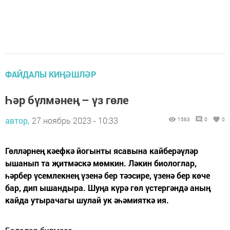
ФАЙДАЛЫ КИҢӘШЛӘР
Һәр бүлмәнең – үз гөле
автор,
27 ноябрь 2023 - 10:33
1583
0
0
Гөлләрнең кәефкә йогынты ясавына кайберәүләр
ышанып та җитмәcкә мөмкин. Ләкин биологлар,
һәрбер үсемлекнең үзенә бер тәэсире, үзенә бер көче
бар, дип ышандыра. Шуңа күрә гөл үстергәндә аның
кайда утырачагы шулай ук әһәмияткә ия.