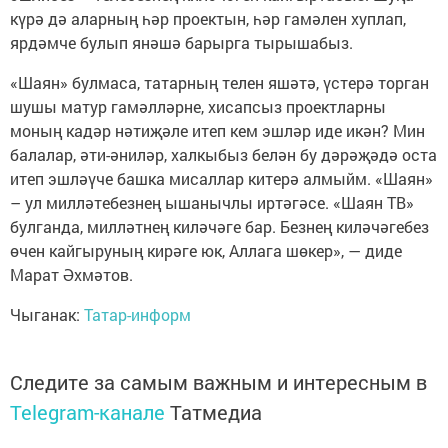
күрә дә аларның һәр проектын, һәр гамәлен хуплап,
ярдәмче булып янәшә барырга тырышабыз.
«Шаян» булмаса, татарның телен яшәтә, үстерә торган
шушы матур гамәлләрне, хисапсыз проектларны
моның кадәр нәтиҗәле итеп кем эшләр иде икән? Мин
балалар, әти-әниләр, халкыбыз белән бу дәрәҗәдә оста
итеп эшләүче башка мисаллар китерә алмыйм. «Шаян»
– ул милләтебезнең ышанычлы иртәгәсе. «Шаян ТВ»
булганда, милләтнең киләчәге бар. Безнең киләчәгебез
өчен кайгыруның кирәге юк, Аллага шөкер», — диде
Марат Әхмәтов.
Чыганак:
Татар-информ
Следите за самым важным и интересным в
Telegram-канале
Татмедиа