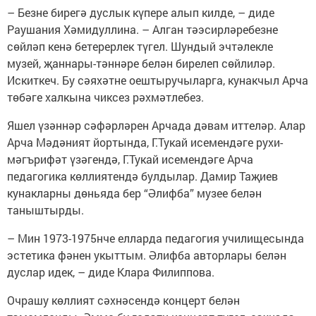
– Безне бирегә дуслык күпере алып килде, – диде
Раушания Хәмидуллина. – Алган тәэсирләребезне
сөйләп кенә бетерерлек түгел. Шундый эчтәлекле
музей, җаннары-тәннәре белән бирелеп сөйлиләр.
Искиткеч. Бу сәяхәтне оештыручыларга, кунакчыл Арча
төбәге халкына чиксез рәхмәтлебез.
Яшел үзәннәр сәфәрләрен Арчада дәвам иттеләр. Алар
Арча Мәдәният йортында, Г.Тукай исемендәге рухи-
мәгърифәт үзәгендә, Г.Тукай исемендәге Арча
педагогика көллиятендә булдылар. Дамир Таҗиев
кунакларны дөньяда бер “Әлифба” музее белән
таныштырды.
– Мин 1973-1975нче елларда педагогия училищесында
эстетика фәнен укыттым. Әлифба авторлары белән
дуслар идек, – диде Клара Филиппова.
Очрашу көллият сәхнәсендә концерт белән