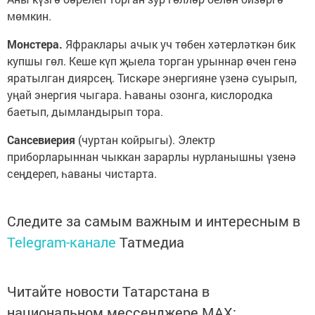
мөмкин.
Монстера.
Яфраклары ачык уч төбен хәтерләткән бик
купшы гөл. Кеше күп җыела торган урыннар өчен генә
яратылган диярсең. Тискәре энергияне үзенә суырып,
уңай энергия чыгара. Һаваны озонга, кислородка
баетып, дымландырып тора.
Сансевиерия
(чуртан койрыгы). Электр
приборларыннан чыккан зарарлы нурланышны үзенә
сеңдереп, һаваны чистарта.
Следите за самым важным и интересным в
Telegram-канале
Татмедиа
Читайте новости Татарстана в
национальном мессенджере MАХ: