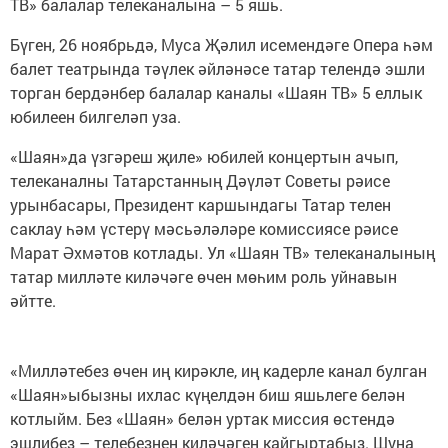
ТВ» балалар телеканалына – 5 яшь.
Бүген, 26 ноябрьдә, Муса Җәлил исемендәге Опера һәм
балет театрында тәүлек әйләнәсе татар телендә эшли
торган бердәнбер балалар каналы «Шаян ТВ» 5 еллык
юбилеен билгеләп уза.
«Шаян»да үзгәреш җиле» юбилей концертын ачып,
телеканалны Татарстанның Дәүләт Советы рәисе
урынбасары, Президент каршындагы Татар телен
саклау һәм үстерү мәсьәләләре комиссиясе рәисе
Марат Әхмәтов котлады. Ул «Шаян ТВ» телеканалының
татар милләте киләчәге өчен мөһим роль уйнавын
әйтте.
«Милләтебез өчен иң кирәкле, иң кадерле канал булган
«Шаян»ыбызны ихлас күңелдән биш яшьлеге белән
котлыйм. Без «Шаян» белән уртак миссия өстендә
эшлибез – телебезнең киләчәген кайгыртабыз. Шуңа