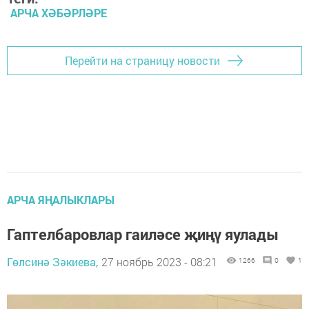
АРЧА ХӘБӘРЛӘРЕ
Перейти на страницу новости
АРЧА ЯҢАЛЫКЛАРЫ
Гаптелбаровлар гаиләсе җиңү яулады
Гөлсинә Зәкиева,
27 ноябрь 2023 - 08:21
1266
0
1