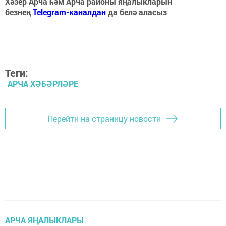
Хәзер Арча һәм Арча районы яңалыкларын
безнең
Telegram-каналдан
да белә аласыз
Теги:
АРЧА ХӘБӘРЛӘРЕ
Перейти на страницу новости
АРЧА ЯҢАЛЫКЛАРЫ