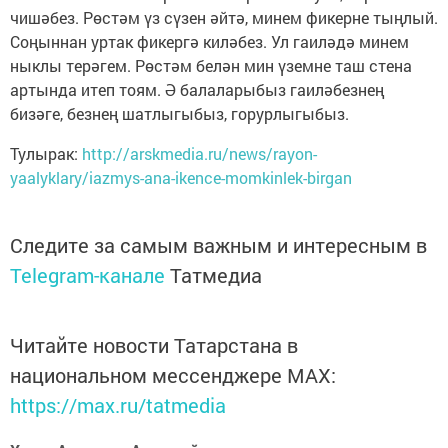
чишәбез. Рөстәм үз сүзен әйтә, минем фикерне тыңлый.
Соңыннан уртак фикергә киләбез. Ул гаиләдә минем
ныклы терәгем. Рөстәм белән мин үземне таш стена
артында итеп тоям. Ә балаларыбыз гаиләбезнең
бизәге, безнең шатлыгыбыз, горурлыгыбыз.
Тулырак:
http://arskmedia.ru/news/rayon-
yaalyklary/iazmys-ana-ikence-momkinlek-birgan
Следите за самым важным и интересным в
Telegram-канале
Татмедиа
Читайте новости Татарстана в
национальном мессенджере MАХ:
https://max.ru/tatmedia