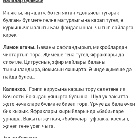
Балалар бүлмәсе
Иң якты, иң «шат», бөтен яктан «дөньясы түгәрәк
булган» бүлмәгә гөлне матурлыгына карап түгел, ә
куркынычсызлыгы һәм файдасыннан чыгып сайларга
кирәк.
Лимон агачы.
Һаваны сафландырып, микроблардан
чистартып тора. Җимеше генә түгел, яфраклары да
сихәтле. Цитрусның эфир майлары баланы
тынычландыра, йокысын яхшырта. Ә инде җимеше дә
пәйда булса…
Каланхоэ.
Грипп вирусына каршы тору сәләтенә ия.
Көч өсти, йокыдан уянырга булыша. Шул ук вакытта
җете чәчәкләре бүлмәне бизәп тора. Үрчүе дә бала өчен
бик кызык. Яфраклары кырыйларында «бәби»ләре
урнаша. Вакыты җиткәч, «бәби»ләр туфракка коелып,
җиңел генә үсеп чыга.