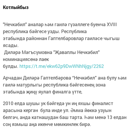
Котлыйбыз
"Нечкәбил" аналар һәм гаилә гүзәллеге буенча XVIII
республика бәйгесе узды. Республика
этабында районнан Гаптелбаровлар гаиләсе чыгыш
ясады.
Диләрә Мәгъсүмовна "Җаваплы Нечкәбил"
номинациясенә лаек
булды.
https://t.me/ekw62p9DwWNhNjgy/2262
Арчадан Диләрә Гаптелбәрова “Нечкәбил” ана булу һәм
гаилә матурлыгы республика бәйгесенең зона
этабында җиңү яулап финалга үтте,
2010 елда шушы ук бәйгедә ун иң яхшы финалист
арасына кергән була инде ул. Әмма йөккә узуын
белгәч, анда катнашудан баш тарта. Һәм менә 13 елдан
соң язмыш аңа икенче мөмкинлек бирә.