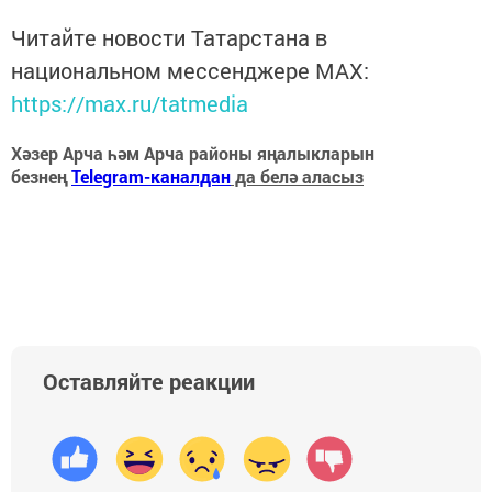
Читайте новости Татарстана в
национальном мессенджере MАХ:
https://max.ru/tatmedia
Хәзер Арча һәм Арча районы яңалыкларын
безнең
Telegram-каналдан
да белә аласыз
Оставляйте реакции