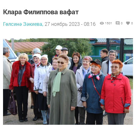
Клара Филиппова вафат
Гөлсинә Зәкиева,
27 ноябрь 2023 - 08:16
1501
0
0