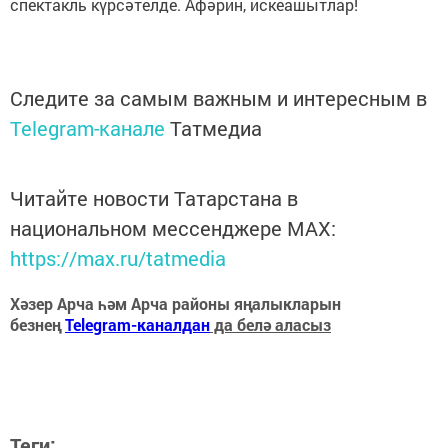
спектакль күрсәтелде. Афәрин, искеашытлар!
Следите за самым важным и интересным в
Telegram-канале
Татмедиа
Читайте новости Татарстана в
национальном мессенджере MАХ:
https://max.ru/tatmedia
Хәзер Арча һәм Арча районы яңалыкларын
безнең
Telegram-каналдан
да белә аласыз
Теги: