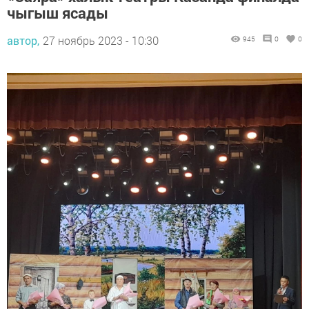
чыгыш ясады
автор,
27 ноябрь 2023 - 10:30
945
0
0