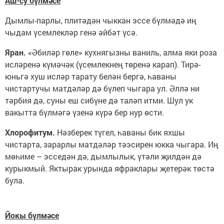
Аш-су бүлмәсе
Дымлы-парлы, плитәдән чыккан эссе бүлмәдә иң
чыдам үсемлекләр генә әйбәт үсә.
Яран.
«Әбиләр гөле» кухнягызны ваниль, алма яки роза
исләренә күмәчәк (үсемлекнең төренә карап). Тирә-
юньгә хуш исләр тарату белән бергә, һаваны
чистартучы матдәләр дә бүлеп чыгара ул. Әллә ни
тәрбия дә, суны еш сибүне дә таләп итми. Шул ук
вакытта бүлмәгә үзенә күрә бер нур өсти.
Хлорофитум.
Нәзберек түгел, һаваны бик яхшы
чистарта, зарарлы матдәләр тәэсирен юкка чыгара. Иң
мөһиме – эсседән дә, дымлылык, үтәли җилдән дә
курыкмый. Яктырак урында яфраклары җетерәк төстә
була.
Йокы бүлмәсе