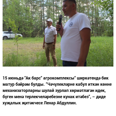
15 июньдә “Ак барс“ агрокомплексы“ ширкәтендә бик
матур бәйрәм булды. “Чәчүлекләрне кабул иткән көнне
механизаторларны шулай зурлап хөрмәтләгән идек,
бүген менә терлекчеләребезне кунак итәбез“, – диде
хуҗалык җитәкчесе Ленар Абдуллин.