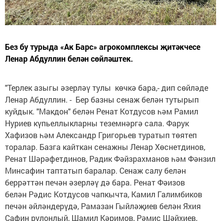
Без бу турыда «Ак Барс» агрокомплексы җитәкчесе
Ленар Абдуллин белән сөйләштек.
"Терлек азыгы әзерләү тулы көчкә бара,- дип сөйләде
Ленар Абдуллин. - Бер базны сенаж белән тутырып
куйдык. "Макдон" белән Ренат Котдусов һәм Рамил
Нуриев күпьеллыкларны теземнәргә сала. Фарук
Хафизов һәм Александр Григорьев туратып төятеп
торалар. Базга кайткан сенажны Ленар Хөснетдинов,
Ренат Шәрәфетдинов, Радик Фәйзрахманов һәм Фәнзил
Минсафин таптатып баралар. Сенаж салу белән
беррәттән печән әзерләү дә бара. Ренат Фәизов
белән Рәдис Котдусов чапкычта, Камил Галимбиков
печән әйләндерүдә, Рамазан Гыйләҗиев белән Яхия
Сафин рулонлый, Шамил Кәримов, Рәмис Шәйхиев,