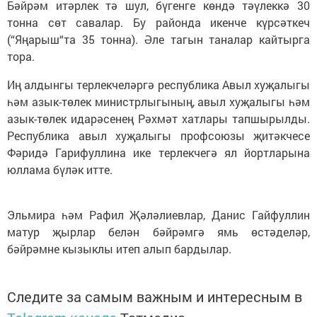
Бәйрәм итәрлек тә шул, бүгенге көндә тәүлеккә 30
тонна сөт савалар. Бу районда икенче күрсәткеч
(“Яңарыш“та 35 тонна). Әле тагын таналар кайтырга
тора.
Иң алдынгы терлекчеләргә республика Авыл хуҗалыгы
һәм азык-төлек министрлыгының, авыл хуҗалыгы һәм
азык-төлек идарәсенең Рәхмәт хатлары тапшырылды.
Республика авыл хуҗалыгы профсоюзы җитәкчесе
Фәридә Гарифуллина ике терлекчегә ял йортларына
юллама бүләк итте.
Эльмира һәм Рафил Җәләлиевлар, Данис Гайфуллин
матур җырлар белән бәйрәмгә ямь өстәделәр,
бәйрәмне кызыклы итеп алып бардылар.
Следите за самым важным и интересным в