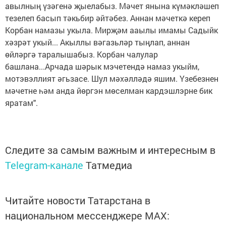
авылның үзәгенә җыелабыз. Мәчет янына күмәкләшеп
тезелеп басып тәкьбир әйтәбез. Аннан мәчеткә кереп
Корбан намазы укыла. Мирҗәм ааылы имамы Садыйк
хәзрәт укый... Акыллы вәгазьләр тыңлап, аннан
өйләргә таралышабыз. Корбан чалулар
башлана...Арчада шәрык мэчетендә намаз укыйм,
мотэвэллият әгьзасе. Шул мәхәлләдә яшим. Үзебезнен
мәчетне һәм анда йөргэн мөселман кардэшлэрне бик
яратам".
Следите за самым важным и интересным в
Telegram-канале
Татмедиа
Читайте новости Татарстана в
национальном мессенджере MАХ: