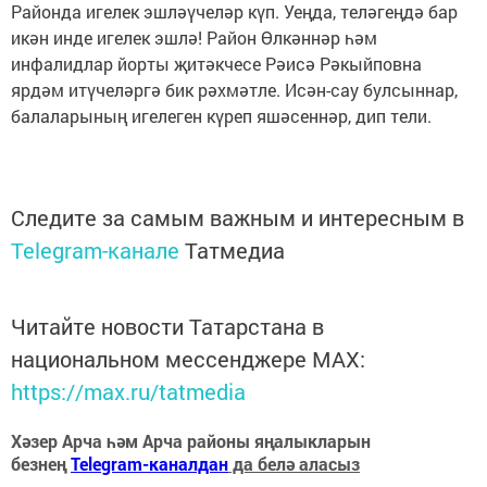
Районда игелек эшләүчеләр күп. Уеңда, теләгеңдә бар
икән инде игелек эшлә! Район Өлкәннәр һәм
инфалидлар йорты җитәкчесе Рәисә Рәкыйповна
ярдәм итүчеләргә бик рәхмәтле. Исән-сау булсыннар,
балаларының игелеген күреп яшәсеннәр, дип тели.
Следите за самым важным и интересным в
Telegram-канале
Татмедиа
Читайте новости Татарстана в
национальном мессенджере MАХ:
https://max.ru/tatmedia
Хәзер Арча һәм Арча районы яңалыкларын
безнең
Telegram-каналдан
да белә аласыз