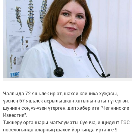
Чаллыда 72 яшьлек ир-ат, шәхси клиника хуҗасы,
үзенең 67 яшьлек аерылышкан хатынын атып үтергән,
шуннан соң үз-үзен үтергән, дип хәбәр итә "Челнинские
Известия".
Тикшерү органнары мәгълүматы буенча, инцидент ГЭС
поселогында аларның шәхси йортында иртәнге 9