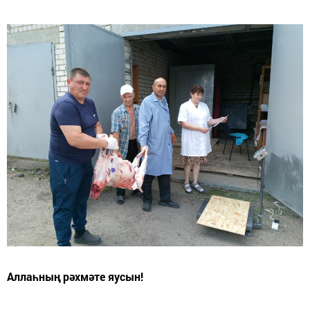
Аллаһның рәхмәте яусын!