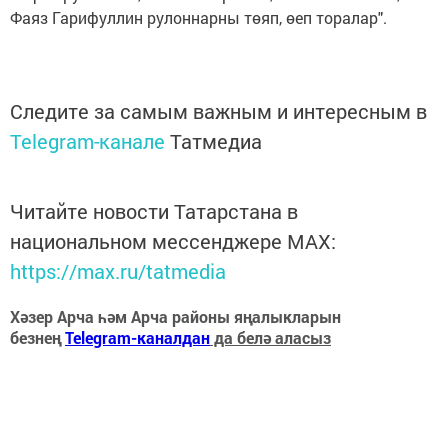
Фаяз Гарифуллин рулоннарны төяп, өеп торалар".
Следите за самым важным и интересным в
Telegram-канале
Татмедиа
Читайте новости Татарстана в
национальном мессенджере MАХ:
https://max.ru/tatmedia
Хәзер Арча һәм Арча районы яңалыкларын
безнең
Telegram-каналдан
да белә аласыз