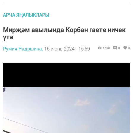
АРЧА ЯҢАЛЫКЛАРЫ
Мирҗәм авылында Корбан гаете ничек
үтә
Румия Надршина,
16 июнь 2024 - 15:59
1550
0
0