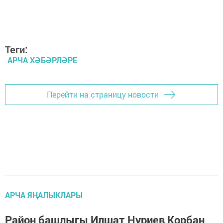
Теги:
АРЧА ХӘБӘРЛӘРЕ
Перейти на страницу новости
АРЧА ЯҢАЛЫКЛАРЫ
Район башлыгы Илшат Нуриев Корбан