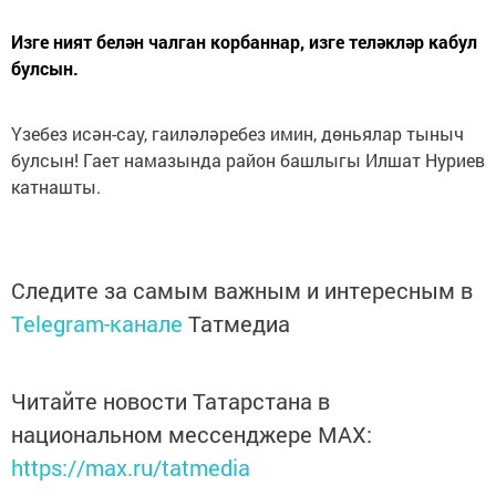
Изге ният белән чалган корбаннар, изге теләкләр кабул
булсын.
Үзебез исән-сау, гаиләләребез имин, дөньялар тыныч
булсын! Гает намазында район башлыгы Илшат Нуриев
катнашты.
Следите за самым важным и интересным в
Telegram-канале
Татмедиа
Читайте новости Татарстана в
национальном мессенджере MАХ:
https://max.ru/tatmedia