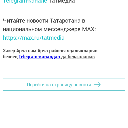
Telegram-канале
Татмедиа
Читайте новости Татарстана в
национальном мессенджере MАХ:
https://max.ru/tatmedia
Хәзер Арча һәм Арча районы яңалыкларын
безнең
Telegram-каналдан
да белә аласыз
Перейти на страницу новости