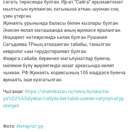
сәгать тирәсендә булган. Ир-ат "Сайга" ярымавтомат
мылтыгын кулланган, хатынына аткан, шуннан соң
үзен үтергән.
Җинаять урынында баласы белән кызлары булган.
Әнисен яклап маташканда аның җилкәсе яраланган.
Инцидент нәтиҗәсендә һәлак булган Рушания
Сәгъдиева ТРның атказанган табибы, танылган
невролог һәм гирудотерапевт булган.
Фаҗига сәбәбе, беренчел мәгълүматлар буенча,
милекне бүлү җирлегендә низаг аркасында килеп
чыккан. РФ Җинаять кодексының 105 маддәсе буенча
җинаять эше кузгатылган.
Чыганак:
https://shahrikazan.ru/news/kyiskacha-
ya%D2%A3alyiklar/callyda-ber-tabib-uzenen-xatynyn-atyp-
utergan
Фото:
Интертат.ру