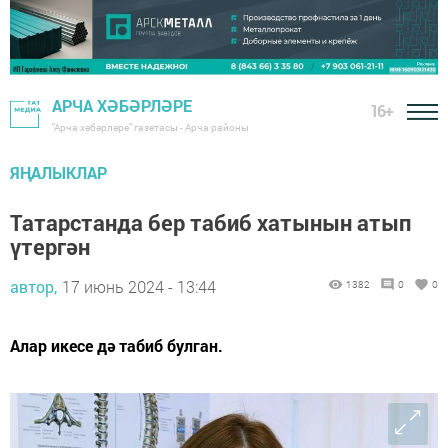
АРЧА ХӘБӘРЛӘРЕ
16+
"Арча хәбәрләре" газетасы - Арча районы
ЯҢАЛЫКЛАР
Татарстанда бер табиб хатынын атып
үтергән
автор,
17 июнь 2024 - 13:44
1382
0
0
Алар икесе дә табиб булган.