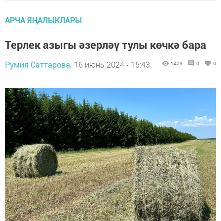
АРЧА ЯҢАЛЫКЛАРЫ
Терлек азыгы әзерләү тулы көчкә бара
Румия Саттарова,
16 июнь 2024 - 15:43
1429
0
0