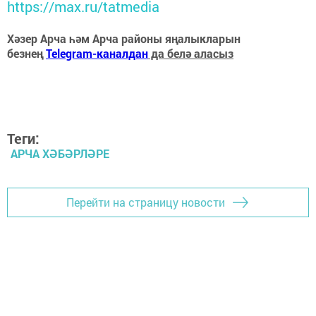
https://max.ru/tatmedia
Хәзер Арча һәм Арча районы яңалыкларын
безнең
Telegram-каналдан
да белә аласыз
Теги:
АРЧА ХӘБӘРЛӘРЕ
Перейти на страницу новости