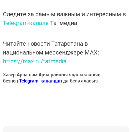
Следите за самым важным и интересным в
Telegram-канале
Татмедиа
Читайте новости Татарстана в
национальном мессенджере MАХ:
https://max.ru/tatmedia
Хәзер Арча һәм Арча районы яңалыкларын
безнең
Telegram-каналдан
да белә аласыз