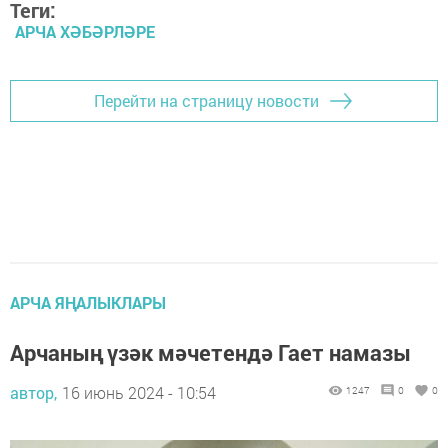
Теги:
АРЧА ХӘБӘРЛӘРЕ
Перейти на страницу новости
АРЧА ЯҢАЛЫКЛАРЫ
Арчаның үзәк мәчетендә Гает намазы
автор,
16 июнь 2024 - 10:54
1247
0
0