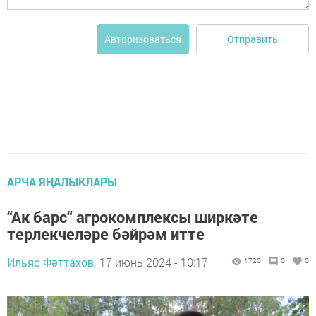
Отправить
Авторизоваться
АРЧА ЯҢАЛЫКЛАРЫ
“Ак барс“ агрокомплексы ширкәте
терлекчеләре бәйрәм итте
Ильяс Фәттахов,
17 июнь 2024 - 10:17
1720
0
0