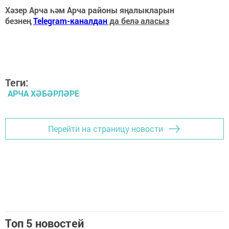
Хәзер Арча һәм Арча районы яңалыкларын
безнең
Telegram-каналдан
да белә аласыз
Теги:
АРЧА ХӘБӘРЛӘРЕ
Перейти на страницу новости
Топ 5 новостей