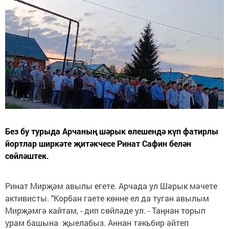
Без бу турыда Арчаның шәрык өлешендә күп фатирлы
йортлар ширкәте җитәкчесе Ринат Сафин белән
сөйләштек.
Ринат Мирҗәм авылы егете. Арчада ул Шәрык мәчете
активисты. "Корбан гаете көнне ел да туган авылым
Мирҗәмгә кайтам, - дип сөйләде ул. - Таңнан торып
урам башына җыелабыз. Аннан тәкьбир әйтеп