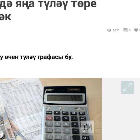
ә яңа түләү төре
әк
1431
0
 өчен түләү графасы бу.