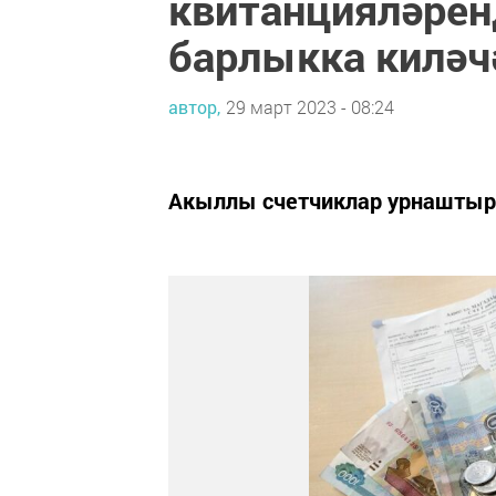
квитанцияләренд
барлыкка киләч
автор,
29 март 2023 - 08:24
Акыллы счетчиклар урнаштыру