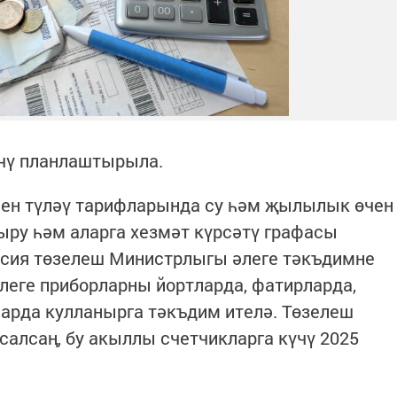
үчү планлаштырыла.
чен түләү тарифларында су һәм җылылык өчен
ру һәм аларга хезмәт күрсәтү графасы
ссия төзелеш Министрлыгы әлеге тәкъдимне
леге приборларны йортларда, фатирларда,
ларда кулланырга тәкъдим ителә. Төзелеш
алсаң, бу акыллы счетчикларга күчү 2025