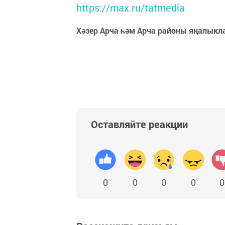
https://max.ru/tatmedia
Хәзер Арча һәм Арча районы яңалыкл
Оставляйте реакции
0
0
0
0
0