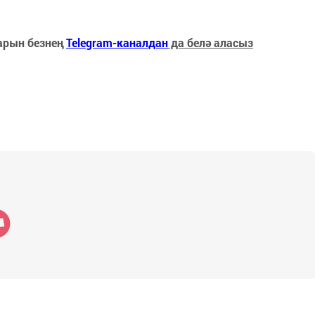
арын безнең
Telegram-каналдан
да белә аласыз