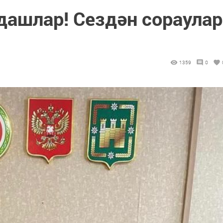
дашлар! Сездән сораулар
1359
0