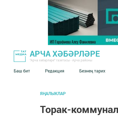
АРЧА ХӘБӘРЛӘРЕ
"Арча хәбәрләре" газетасы - Арча районы
Баш бит
Редакция
Безнең тарих
ЯҢАЛЫКЛАР
Торак-коммунал