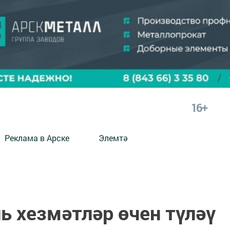
16+
Реклама в Арске
Элемтә
ь хезмәтләр өчен түләү