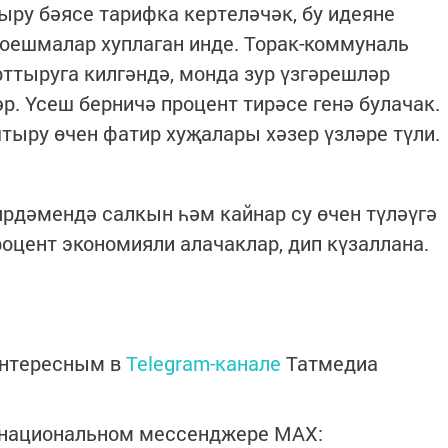
ру бәясе тарифка кертеләчәк, бу идеяне
 оешмалар хуплаган инде. Торак-коммуналь
ттыруга килгәндә, монда зур үзгәрешләр
р. Үсеш берничә процент тирәсе генә булачак.
ыру өчен фатир хуҗалары хәзер үзләре түли.
рдәмендә салкын һәм кайнар су өчен түләүгә
роцент экономияли алачаклар, дип күзаллана.
интересным в
Telegram-канале
Татмедиа
в национальном мессенджере MАХ: