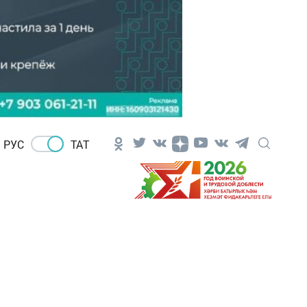
РУС
ТАТ