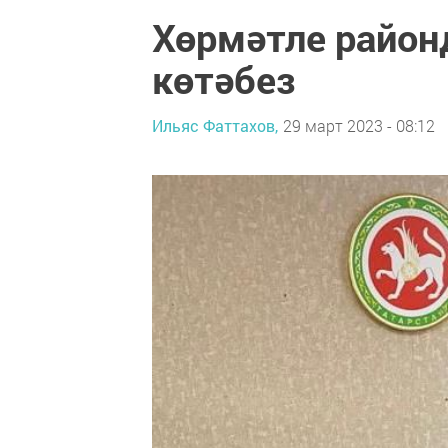
Хөрмәтле район
көтәбез
Ильяс Фаттахов,
29 март 2023 - 08:12