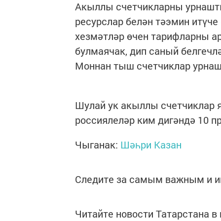
Акыллы счетчикларны урнашты
ресурслар белән тәэмин итүче
хезмәтләр өчен тарифларны ар
булмаячак, дип саный белгечлә
Моннан тыш счетчиклар урнашт
Шулай ук акыллы счетчиклар я
россиялеләр ким дигәндә 10 п
Чыганак:
Шәһри Казан
Следите за самым важным и 
Читайте новости Татарстана 