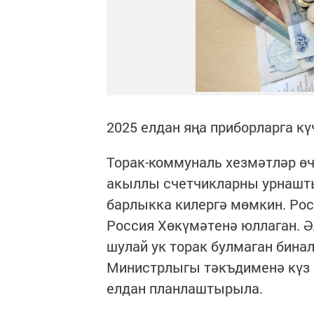
2025 елдан яңа приборларга к
Торак-коммуналь хезмәтләр ө
акыллы счетчикларны урнашты
барлыкка килергә мөмкин. Ро
Россия Хөкүмәтенә юллаган. Ә
шулай ук торак булмаган бина
Министрлыгы тәкъдименә күз с
елдан планлаштырыла.