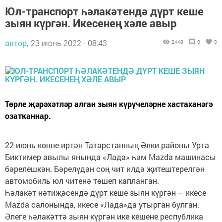
Юл-транспорт һәлакәтендә дүрт кеше
зыян күргән. Икесенең хәле авыр
автор,
23 июнь 2022 - 08:43
2448
0
0
Төрле җәрәхәтләр алган зыян күрүчеләрне хастаханәгә
озатканнар.
22 июнь көнне иртән Татарстанның Әлки районы Урта
Биктимер авылы янында «Лада» һәм Mazda машинасы
бәрелешкән. Бәрелүдән соң чит илдә җитештерелгән
автомобиль юл читенә төшеп капланган.
Һәлакәт нәтиҗәсендә дүрт кеше зыян күргән – икесе
Mazda салонында, икесе «Лада»да утырган булган.
Әлеге һәлакәттә зыян күргән ике кешене республика