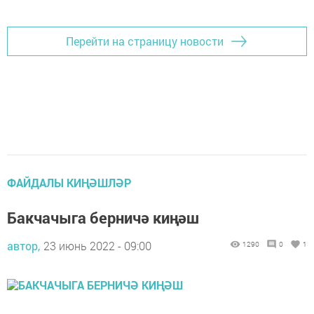
Перейти на страницу новости
ФАЙДАЛЫ КИҢӘШЛӘР
Бакчачыга берничә киңәш
автор,
23 июнь 2022 - 09:00
1290
0
1