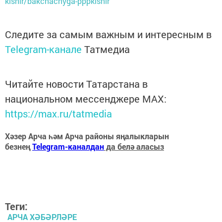
kishlr/bakchachyga-pppkishlr
Следите за самым важным и интересным в
Telegram-канале
Татмедиа
Читайте новости Татарстана в
национальном мессенджере MАХ:
https://max.ru/tatmedia
Хәзер Арча һәм Арча районы яңалыкларын
безнең
Telegram-каналдан
да белә аласыз
Теги:
АРЧА ХӘБӘРЛӘРЕ