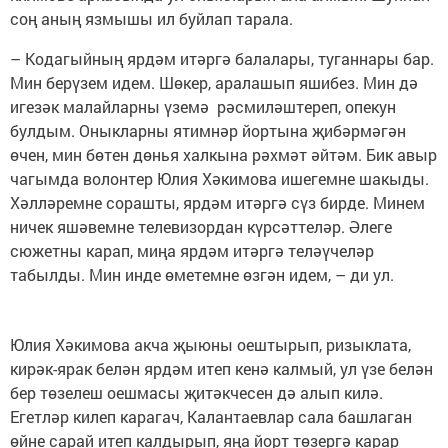
соң аның язмышы ил буйлап тарала.
– Кодагыйның ярдәм итәргә балалары, туганнары бар.
Мин берүзем идем. Шөкер, аралашып яшибез. Мин дә
игезәк малайларны үземә рәсмиләштереп, опекун
булдым. Оныкларны ятимнәр йортына җибәрмәгән
өчен, мин бөтен дөнья халкына рәхмәт әйтәм. Бик авыр
чагымда волонтер Юлия Хәкимова ишегемне шакыды.
Хәлләремне сорашты, ярдәм итәргә сүз бирде. Минем
ничек яшәвемне телевизордан күрсәттеләр. Әлеге
сюжетны карап, миңа ярдәм итәргә теләүчеләр
табылды. Мин инде өметемне өзгән идем, – ди ул.
Юлия Хәкимова акча җыюны оештырып, ризыклата,
кирәк-ярак белән ярдәм итеп кенә калмый, ул үзе белән
бер төзелеш оешмасы җитәкчесен дә алып килә.
Егетләр килеп карагач, Калантаевлар сала башлаган
өйне сарай итеп калдырып, яңа йорт төзергә карар