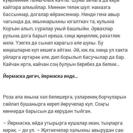
кайтара алмыйлар. Миннән теләк шул: намазга
бассыннар, догалар өйрәнсеннәр. Нинди генә авыр
чагымда да, якыннарымны югалткач та, кулыма
Коръән алып, сүрәләр укый башлыйм. Әрвахлар
рухына дога барып ирешә, сиңа җиңеллек, рәхәтлек
килә. Үзегез дә сынап карагыз әле шуны. Бу
киңәшләрне күп кешегә әйтәм. Әй, юк ла, миңа ул хакта
уйларга иртәрәк әле, дип борылып басучылар да бар.
Кайчан иртә, кайчан соң булуын беребез дә белми…
Йөрмәскә дигәч, йөрмәскә инде…
Роза апа янына хәл белешергә, үзләренең борчуларын
сөйләп бушанырга кереп йөрүчеләр күп. Соңгы
көннәрдә барысын да керүдән тыйган.
– Йөрмәскә, өйдә утырырга кушалар икән, тыңларга
кирәк, – ди ул. – Җитәкчеләр халыкны авырудан сак­