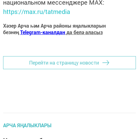
национальном мессенджере MАХ:
https://max.ru/tatmedia
Хәзер Арча һәм Арча районы яңалыкларын
безнең
Telegram-каналдан
да белә аласыз
Перейти на страницу новости
АРЧА ЯҢАЛЫКЛАРЫ