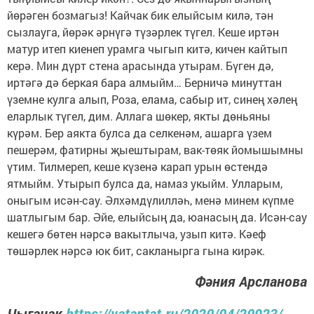
йөрәген бозмагыз! Кайчак бик елыйсым килә, тән
сызлауга, йөрәк әрнүгә түзәрлек түгел. Кеше иртән
матур итеп киенеп урамга чыгып китә, кичен кайтып
керә. Мин дүрт стена арасында утырам. Бүген дә,
иртәгә дә беркая бара алмыйм… Берничә минуттан
үземне кулга алып, Роза, елама, сабыр ит, синең хәлең
еларлык түгел, дим. Аллага шөкер, якты дөньяны
күрәм. Бер аякта булса да селкенәм, ашарга үзем
пешерәм, фатирны җыештырам, вак-төяк йомышымны
үтим. Тилмереп, кеше күзенә карап урын өстендә
ятмыйм. Утырып булса да, намаз укыйм. Улларым,
оныгым исән-сау. Әлхәмдүлилләһ, менә минем күпме
шатлыгым бар. Әйе, елыйсың да, юанасың да. Исән-сау
кешегә бөтен нәрсә вакытлыча, узып китә. Кәеф
төшәрлек нәрсә юк бит, сакланырга гына кирәк.
Фәния Арсланова
Чыганак
https://vatantat.ru/2020/04/20923/