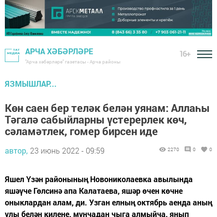
АРЧА ХӘБӘРЛӘРЕ
16+
"Арча хәбәрләре" газетасы - Арча районы
ЯЗМЫШЛАР...
Көн саен бер теләк белән уянам: Аллаһы
Тәгалә сабыйларны үстерерлек көч,
сәламәтлек, гомер бирсен иде
автор,
23 июнь 2022 - 09:59
2270
0
0
Яшел Үзән районының Новониколаевка авылында
яшәүче Гөлсинә апа Калатаева, яшәр өчен көчне
оныклардан алам, ди. Узган елның октябрь аенда аның
улы белән килене, мунчадан чыга алмыйча, янып