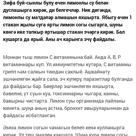
Зифа буй-сынлы булу өчен лимонлы су белән
дуслашырга кирәк, ди белгечләр. Ник дигәндә,
лимонлы су матдәләр алмашын яхшырта. Ябыгу өчен 1
стакан җылы суга ярты лимон согы сыгарга, шуны
көнгә ике тапкыр яртышар стакан эчәргә кирәк. Бал
кушарга да ярый. Аны ач карынга эчү файдалы.
Моннан тыш лимон С витаминына бай. Анда А, В, Р
витаминнары күп. Ул иммунитетны күтәрә, С витамины
грипп һәм салкын тиюдән саклый. Ашкайнату
эшчәнлеген җайга сала, эч күперү, паразитлар булганда
да файдасы бар. Бөерләр эшчәнлеген яхшырта,
бәвелне, үт суын куа, токсиннарны чыгара, канны,
бавырны чистарта. Лимон суы организмда лайланы
киметә, шуңа аның астма, бронхит авыруларыннан да
файдасы исбатланган.
Әмма лимон согын чамасын белеп кенә кулланырга
кирәк. Ул теш эмален какшата. Шуңа күрә лимон согы