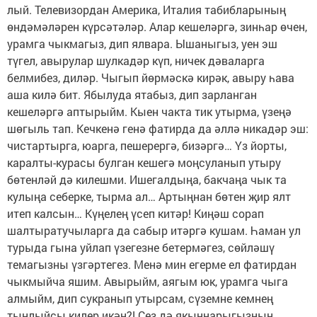
лый. Телевизордан Америка, Италия табибларының
өндәмәләрен күрсәтәләр. Алар кешеләргә, зинһар өчен,
урамга чыкмагыз, дип ялвара. Ышаныгыз, уен эш
түгел, авырулар шулкадәр күп, ничек дәваларга
белмибез, диләр. Чыгып йөрмәскә кирәк, авыру һава
аша килә бит. Ябылуда ятабыз, дип зарланган
кешеләргә аптырыйм. Кыен чакта тик утырма, үзеңә
шөгыль тап. Кечкенә генә фатирда да әллә никадәр эш:
чистартырга, юарга, пешерергә, бизәргә… Үз йорты,
каралты-курасы булган кешегә моңсуланып утыру
бөтенләй дә килешми. Ишегалдыңа, бакчаңа чык та
кулыңа себерке, тыр­ма ал… Артыңнан бөтен җир ялт
итеп калсын… Күңелең үсеп китәр! Киңәш сорап
шалтыратучыларга да сабыр итәргә кушам. Һаман ул
турыда гына уйлап үзегезне бетермәгез, сөйләшү
темагызны үзгәртегез. Менә мин егерме ел фатирдан
чыкмыйча яшим. Авырыйм, аягым юк, урамга чыга
алмыйм, дип сукранып утырсам, сүземне кемнең
тыңлыйсы килер икән?! Сез дә якыннарыгызның