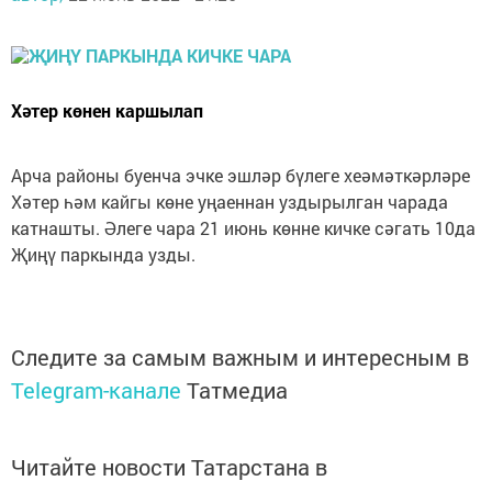
Хәтер көнен каршылап
Арча районы буенча эчке эшләр бүлеге хеәмәткәрләре
Хәтер һәм кайгы көне уңаеннан уздырылган чарада
катнашты. Әлеге чара 21 июнь көнне кичке сәгать 10да
Җиңү паркында узды.
Следите за самым важным и интересным в
Telegram-канале
Татмедиа
Читайте новости Татарстана в