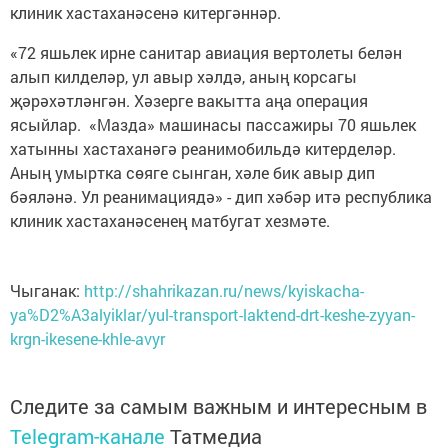
клиник хастаханәсенә китергәннәр.
«72 яшьлек ирне санитар авиация вертолеты белән
алып килделәр, ул авыр хәлдә, аның корсагы
җәрәхәтләнгән. Хәзерге вакытта аңа операция
ясыйлар. «Мазда» машинасы пассажиры 70 яшьлек
хатынны хастаханәгә реанимобильдә китерделәр.
Аның умыртка сөяге сынган, хәле бик авыр дип
бәяләнә. Ул реанимациядә» - дип хәбәр итә республика
клиник хастаханәсенең матбугат хезмәте.
Чыганак:
http://shahrikazan.ru/news/kyiskacha-
ya%D2%A3alyiklar/yul-transport-laktend-drt-keshe-zyyan-
krgn-ikesene-khle-avyr
Следите за самым важным и интересным в
Telegram-канале
Татмедиа