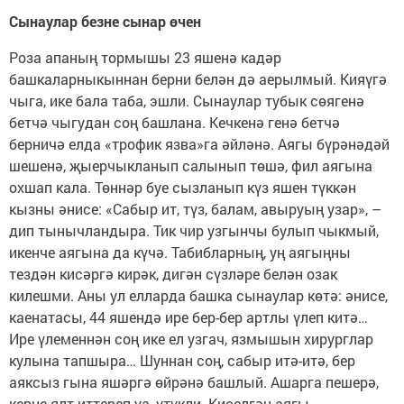
Сынаулар безне сынар өчен
Роза апаның тормышы 23 яшенә кадәр
башкаларныкыннан берни белән дә аерылмый. Кияүгә
чыга, ике бала таба, эшли. Сынаулар тубык сөягенә
бетчә чыгудан соң башлана. Кечкенә генә бетчә
берничә елда «трофик язва»га әйләнә. Аягы бүрәнәдәй
шешенә, җыерчыкланып салынып төшә, фил аягына
охшап кала. Төннәр буе сызланып күз яшен түккән
кызны әнисе: «Сабыр ит, түз, балам, авыруың узар», –
дип тынычландыра. Тик чир узгынчы булып чыкмый,
икенче аягына да күчә. Табибларның, уң аягыңны
тездән кисәргә кирәк, дигән сүзләре белән озак
килешми. Аны ул елларда башка сынаулар көтә: әнисе,
каенатасы, 44 яшендә ире бер-бер артлы үлеп китә…
Ире үлеменнән соң ике ел узгач, язмышын хирурглар
кулына тапшыра… Шуннан соң, сабыр итә-итә, бер
аяксыз гына яшәргә өйрәнә башлый. Ашарга пешерә,
керне ялт иттереп уа, үтүкли. Киселгән аягы