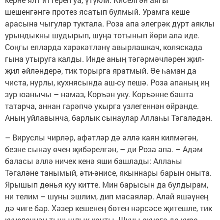
шешенгәнгә протез ясатып булмый. Урамга кеше
арасына чыгулар туктала. Роза апа элег­рәк дүрт аяклы
урындыкны шудырып, шуңа тотынып йөри ала иде.
Соңгы елларда хәрәкәтләнү авырлашкач, коляскада
гына утыруга калды. Инде аның тәгәрмәчләрен җил-
җил әйләндерә, тик торырга яратмый. Өе һаман да
чиста, нурлы, кухнясында аш-су пешә. Роза апаның иң
зур юанычы – намаз, Коръән уку. Коръәнне башта
татарча, аннан гарәпчә укырга үзлегеннән өйрәнде.
Аның уйлавынча, барлык сынаулар Аллаһы Тәгаләдән.
– Вируслы чирләр, афәтләр дә әллә каян килмәгән,
безне сынау өчен җибәрелгән, – ди Роза апа. – Адәм
баласы әллә ничек кенә яши башлады: Аллаһы
Тәгаләне танымый, әти-әнисе, якыннары барын оныта.
Ярышып дөнья куу китте. Мин барысын да булдырам,
ни телим – шуны эшлим, дип масаялар. Алай яшәүнең
дә чиге бар. Хәзер кешенең бөтен нәрсәсе җитешле, тик
күңеленнән тынычлык качты. Шуны акчага да кире