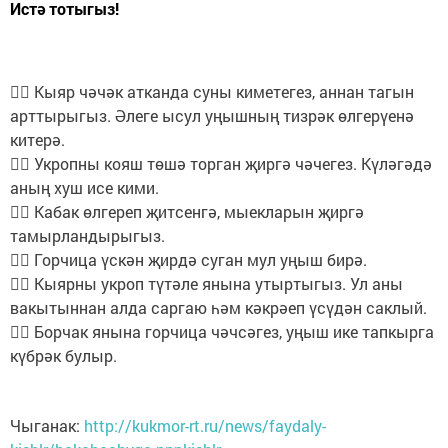
Истә тотыгыз!
 Кыяр чәчәк атканда суны киметегез, аннан тагын
арттырыгыз. Әлеге ысул уңышның тизрәк өлгерүенә
китерә.
 Укропны кояш төшә торган җиргә чәчегез. Күләгәдә
аның хуш исе кими.
 Кабак өлгереп җитсенгә, мыекларын җиргә
тамырландырыгыз.
 Горчица үскән җирдә суган мул уңыш бирә.
 Кыярны укроп түтәле янына утыртыгыз. Ул аны
вакытыннан алда саргаю һәм кәкрәеп үсүдән саклый.
 Борчак янына горчица чәчсәгез, уңыш ике тапкырга
күбрәк булыр.
Чыганак:
http://kukmor-rt.ru/news/faydaly-