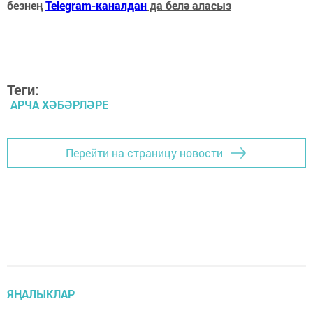
безнең
Telegram-каналдан
да белә аласыз
Теги:
АРЧА ХӘБӘРЛӘРЕ
Перейти на страницу новости
ЯҢАЛЫКЛАР