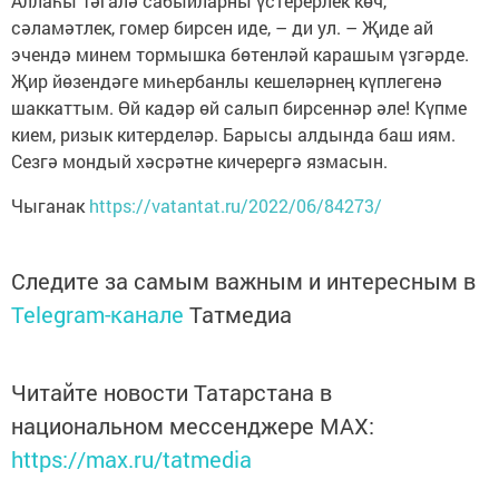
Аллаһы Тәгалә сабыйларны үстерерлек көч,
сәламәтлек, гомер бирсен иде, – ди ул. – Җиде ай
эчендә минем тормышка бөтенләй карашым үзгәрде.
Җир йөзендәге миһербанлы кешеләрнең күплегенә
шаккаттым. Өй кадәр өй салып бирсеннәр әле! Күпме
кием, ризык китерделәр. Барысы алдында баш иям.
Сезгә мондый хәсрәтне кичерергә язмасын.
Чыганак
https://vatantat.ru/2022/06/84273/
Следите за самым важным и интересным в
Telegram-канале
Татмедиа
Читайте новости Татарстана в
национальном мессенджере MАХ:
https://max.ru/tatmedia