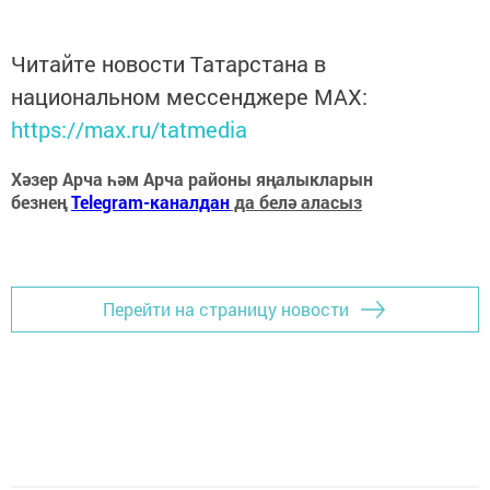
Читайте новости Татарстана в
национальном мессенджере MАХ:
https://max.ru/tatmedia
Хәзер Арча һәм Арча районы яңалыкларын
безнең
Telegram-каналдан
да белә аласыз
Перейти на страницу новости