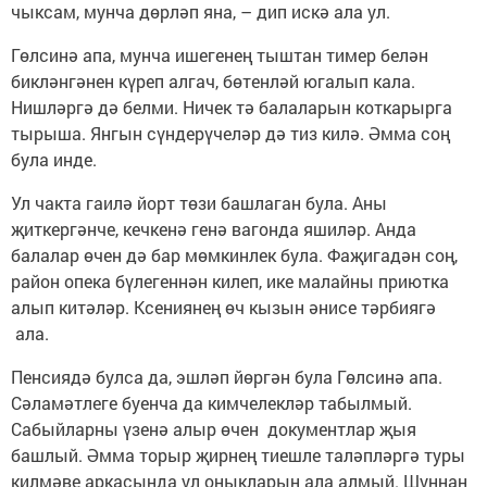
чыксам, мунча дөрләп яна, – дип искә ала ул.
Гөлсинә апа, мунча ишегенең тыштан тимер белән
бикләнгәнен күреп алгач, бөтенләй югалып кала.
Нишләргә дә белми. Ничек тә балаларын коткарырга
тырыша. Янгын сүндерүчеләр дә тиз килә. Әмма соң
була инде.
Ул чакта гаилә йорт төзи башлаган була. Аны
җиткергәнче, кечкенә генә вагонда яшиләр. Анда
балалар өчен дә бар мөмкинлек була. Фаҗигадән соң,
район опека бүлегеннән килеп, ике малайны приютка
алып китәләр. Ксениянең өч кызын әнисе тәрбиягә
ала.
Пенсиядә булса да, эшләп йөргән була Гөлсинә апа.
Сәламәтлеге буенча да кимчелекләр табылмый.
Сабыйларны үзенә алыр өчен документлар җыя
башлый. Әмма торыр җирнең тиешле таләпләргә туры
килмәве аркасында ул оныкларын ала алмый. Шуннан