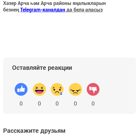
Хәзер Арча һәм Арча районы яңалыкларын
безнең
Telegram-каналдан
да белә аласыз
Оставляйте реакции
0
0
0
0
0
Расскажите друзьям