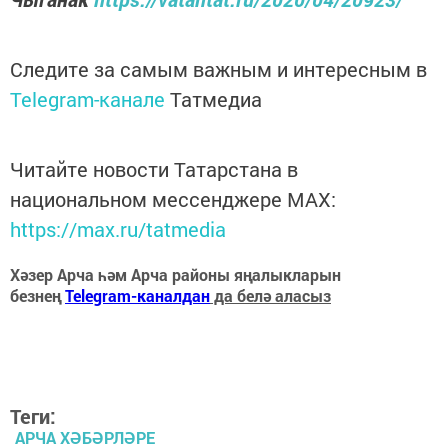
Следите за самым важным и интересным в
Telegram-канале
Татмедиа
Читайте новости Татарстана в
национальном мессенджере MАХ:
https://max.ru/tatmedia
Хәзер Арча һәм Арча районы яңалыкларын
безнең
Telegram-каналдан
да белә аласыз
Теги:
АРЧА ХӘБӘРЛӘРЕ