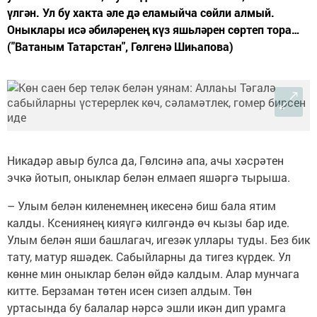
үлгән. Ул бу хакта әле дә еламыйча сөйли алмый.
Оныклары исә әбиләренең күз яшьләрен сөртеп тора…
("Ватаным Татарстан", Гөлгенә Шиһапова)
Никадәр авыр булса да, Гөлсинә апа, ачы хәсрәтен
эчкә йотып, оныклар белән елмаеп яшәргә тырыша.
– Улым белән киленемнең икесенә биш бала ятим
калды. Ксениянең кияүгә килгәндә өч кызы бар иде.
Улым белән яши башлагач, игезәк уллары туды. Без бик
тату, матур яшәдек. Сабыйларны да тигез күрдек. Ул
көнне мин оныклар белән өйдә калдым. Алар мунчага
китте. Берзаман төтен исен сизеп алдым. Төн
уртасында бу балалар нәрсә эшли икән дип урамга