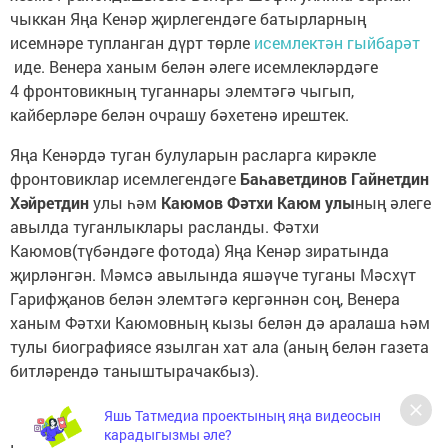
чыккан Яңа Кенәр җирлегендәге батырларның
исемнәре тупланган дүрт төрле
исемлектән гыйбарәт
иде. Венера ханым белән әлеге исемлекләрдәге
4 фронтовикның туганнары элемтәгә чыгып,
кайберләре белән очрашу бәхетенә ирештек.
Яңа Кенәрдә туган булуларын расларга кирәкле
фронтовиклар исемлегендәге
Баһаветдинов Гайнетдин
Хәйретдин
улы һәм
Каюмов Фәтхи Каюм улы
ның әлеге
авылда туганлыклары расланды. Фәтхи
Каюмов(түбәндәге фотода) Яңа Кенәр зиратында
җирләнгән. Мәмсә авылында яшәүче туганы Мәсхүт
Гарифҗанов белән элемтәгә кергәннән соң, Венера
ханым Фәтхи Каюмовның кызы белән дә аралаша һәм
тулы биографиясе язылган хат ала (аның белән газета
битләрендә таныштырачакбыз).
Яшь Татмедиа проектының яңа видеосын
карадыгызмы әле?