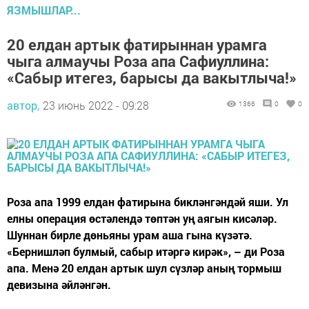
ЯЗМЫШЛАР...
20 елдан артык фатирыннан урамга
чыга алмаучы Роза апа Сафиуллина:
«Сабыр итегез, барысы да вакытлыча!»
автор,
23 июнь 2022 - 09:28
1366
0
0
Роза апа 1999 елдан фатирына бикләнгәндәй яши. Ул
елны операция өстәлендә төптән уң аягын кисәләр.
Шуннан бирле дөньяны урам аша гына күзәтә.
«Бернишләп булмый, сабыр итәргә кирәк», – ди Роза
апа. Менә 20 елдан артык шул сүзләр аның тормыш
девизына әйләнгән.