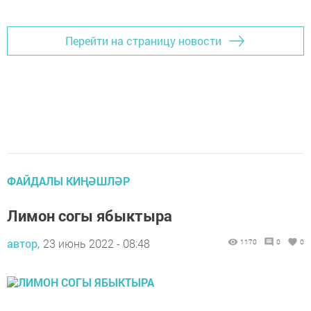
Перейти на страницу новости
ФАЙДАЛЫ КИҢӘШЛӘР
Лимон согы ябыктыра
автор,
23 июнь 2022 - 08:48
1170
0
0