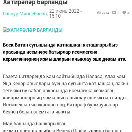
Хатирәләр барланды
22 июнь 2022 -
Гөлнур Миннебаева,
2714
1
3
15:10
Бөек Ватан сугышында катнашкан якташларыбыз
арасында исемнәре батырлар исемлегенә
кермәгәннәрнең язмышларын ачыклау эше дәвам итә.
Газета битләрендә һәм сайтыбызда Наласа, Апаз һәм
Яңа Кенәр авыллары буенча сугышта катнашкан, ләкин
теге яки бу сәбәп аркасында исемлеккә кермәгән
каһарманнарның язмышын ачыклау эше яктыртылды.
Исемлекләр чыкканнан соң, битараф булмаучылар
безнең белән элемтәгә чыкты.
Май башында башкарылган
хезмәт райондашыбыз Венера Шәфигуллина барлап