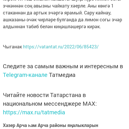
эчкәннән соң авызны чайкату хәерле. Аны көнгә 1
стаканнан да артык эчәргә ярамый. Сару кайнау,
ашказаны-эчәк чирләре булганда да лимон согы эчәр
алдыннан табиб белән киңәшләшергә кирәк.
Чыганак
https://vatantat.ru/2022/06/85423/
Следите за самым важным и интересным в
Telegram-канале
Татмедиа
Читайте новости Татарстана в
национальном мессенджере MАХ:
https://max.ru/tatmedia
Хәзер Арча һәм Арча районы яңалыкларын