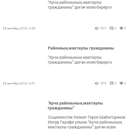
“Арча районының мактаулы
гражданины” дигән исем бирергә
25 сентябрь 2019, 14:53
1577
0
0
Районның мактаулы гражданины
“Арча районының мактаулы
гражданины” дигән исем бирергә.
25 сентябрь 2019, 14:51
1573
0
0
“Арча районының мактаулы
гражданины”
Социалистик Хезмәт Герое Шәйхетдинов
Илсур Гарәфи улына “Арча районының
мактаулы гражданины” дигән исем