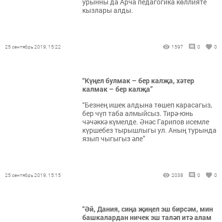
урынны да Арча педагогика көллияте
кызлары алды.
25 сентябрь 2019, 15:22
1597
0
0
“Күңел булмак – бер калҗа, хәтер
калмак – бер калҗа”
“Безнең ишек алдына төшеп карасагыз,
бер чүп таба алмыйсыз. Тирә-юнь
чәчәккә күмелде. Әнәс Гарипов исемле
күршебез тырышлыгы ул. Аның турында
язып чыгыгыз әле”
25 сентябрь 2019, 15:15
2038
0
0
“Әй, Дания, сиңа җиңел эш бирсәм, мин
башкалардан ничек эш таләп итә алам