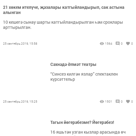
21 хөкем ителүче, җәзалары катгыйландырып, сак астына
алынган
10 кешегә сынау шарты катгыйландырылган һәм сроклары
арттырылган.
25 сентябрь 2019, 15:58
1564
0
0
Сәхнәдә Әлмәт театры
“Синсез килгән язлар” спектаклен
күрсәттельр
25 сентябрь 2019, 15:25
1501
0
0
Тагын йөгерәбезме? Йөгерәбез!
16 яшьтән узган кызлар арасында өч