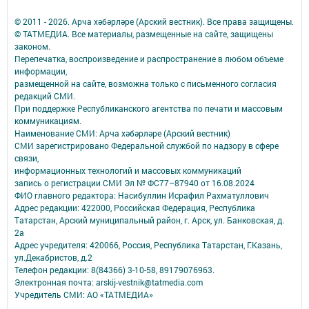
© 2011 - 2026. Арча хәбәрләре (Арский вестник). Все права защищены.
© ТАТМЕДИА. Все материалы, размещенные на сайте, защищены
законом.
Перепечатка, воспроизведение и распространение в любом объеме
информации,
размещенной на сайте, возможна только с письменного согласия
редакций СМИ.
При поддержке Республиканского агентства по печати и массовым
коммуникациям.
Наименование СМИ: Арча хәбәрләре (Арский вестник)
СМИ зарегистрировано Федеральной службой по надзору в сфере
связи,
информационных технологий и массовых коммуникаций
запись о регистрации СМИ Эл № ФС77–87940 от 16.08.2024
ФИО главного редактора: Насибуллин Исрафил Рахматуллович
Адрес редакции: 422000, Российская Федерация, Республика
Татарстан, Арский муниципальный район, г. Арск, ул. Банковская, д.
2а
Адрес учредителя: 420066, Россия, Республика Татарстан, Г.Казань,
ул.Декабристов, д.2
Телефон редакции: 8(84366) 3-10-58, 89179076963.
Электронная почта: arskij-vestnik@tatmedia.com
Учредитель СМИ: АО «ТАТМЕДИА»