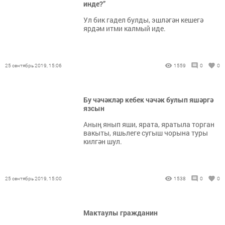
инде?”
Ул бик гадел булды, эшләгән кешегә
ярдәм итми калмый иде.
25 сентябрь 2019, 15:06
1559
0
0
Бу чәчәкләр кебек чәчәк булып яшәргә
язсын
Аның янып яши, ярата, яратыла торган
вакыты, яшьлеге сугыш чорына туры
килгән шул.
25 сентябрь 2019, 15:00
1538
0
0
Мактаулы гражданин