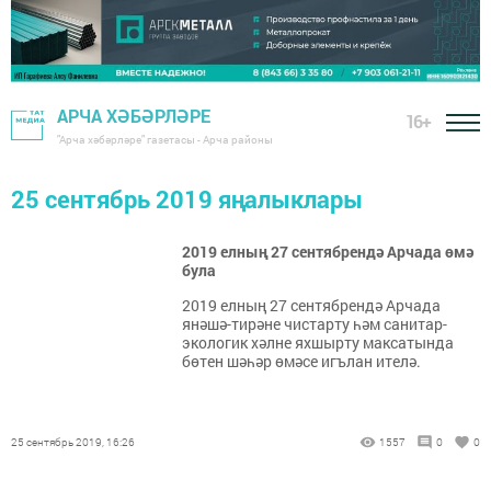
АРЧА ХӘБӘРЛӘРЕ
16+
"Арча хәбәрләре" газетасы - Арча районы
25 сентябрь 2019 яңалыклары
2019 елның 27 сентябрендә Арчада өмә
була
2019 елның 27 сентябрендә Арчада
янәшә-тирәне чистарту һәм санитар-
экологик хәлне яхшырту максатында
бөтен шәһәр өмәсе игълан ителә.
25 сентябрь 2019, 16:26
1557
0
0