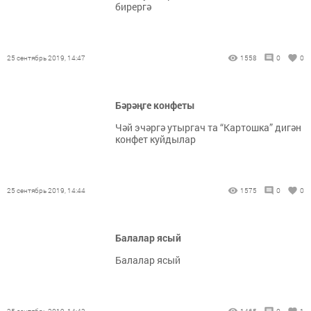
бирергә
25 сентябрь 2019, 14:47
1558
0
0
Бәрәңге конфеты
Чәй эчәргә утыргач та “Картошка” дигән
конфет куйдылар
25 сентябрь 2019, 14:44
1575
0
0
Балалар ясый
Балалар ясый