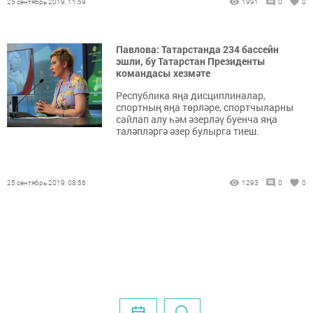
25 сентябрь 2019, 11:59
1991
0
0
Павлова: Татарстанда 234 бассейн
эшли, бу Татарстан Президенты
командасы хезмәте
Республика яңа дисциплиналар,
спортның яңа төрләре, спортчыларны
сайлап алу һәм әзерләү буенча яңа
таләпләргә әзер булырга тиеш.
25 сентябрь 2019, 08:56
1293
0
0