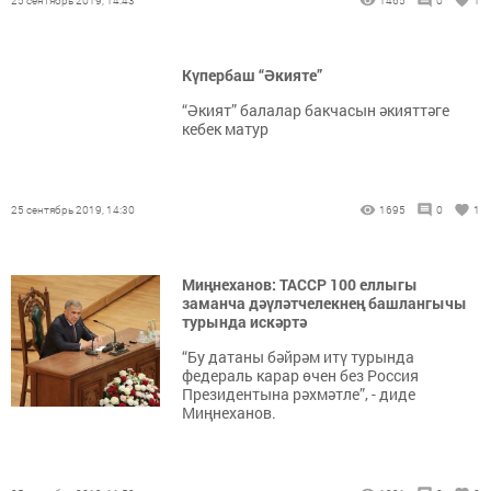
25 сентябрь 2019, 14:43
1465
0
1
Күпербаш “Әкияте”
“Әкият” балалар бакчасын әкияттәге
кебек матур
25 сентябрь 2019, 14:30
1695
0
1
Миңнеханов: ТАССР 100 еллыгы
заманча дәүләтчелекнең башлангычы
турында искәртә
“Бу датаны бәйрәм итү турында
федераль карар өчен без Россия
Президентына рәхмәтле”, - диде
Миңнеханов.