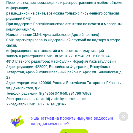
Перепечатка, воспроизведение и распространение в любом объеме
информации,
размещенной на сайте, возможна только с письменного согласия
редакций СМИ.
При поддержке Республиканского агентства по печати и массовым
коммуникациям.
Наименование СМИ: Арча хәбәрләре (Арский вестник)
СМИ зарегистрировано Федеральной службой по надзору в сфере
связи,
информационных технологий и массовых коммуникаций
запись о регистрации СМИ Эл № ФС77–87940 от 16.08.2024
ФИО главного редактора: Насибуллин Исрафил Рахматуллович
Адрес редакции: 422000, Российская Федерация, Республика
Татарстан, Арский муниципальный район, г. Арск, ул. Банковская, д.
2а
Адрес учредителя: 420066, Россия, Республика Татарстан, Г.Казань,
ул.Декабристов, д.2
Телефон редакции: 8(84366) 3-10-58, 89179076963.
Электронная почта: arskij-vestnik@tatmedia.com
Учредитель СМИ: АО «ТАТМЕДИА»
Антикоррупционная политика
Яшь Татмедиа проектының яңа видеосын
АО «ТАТМЕДИА» использует «cookie»
для персонализации сервисов и
карадыгызмы әле?
удобства пользователей сайтом.
Использование «cookie» можно отменить в настройках браузера.