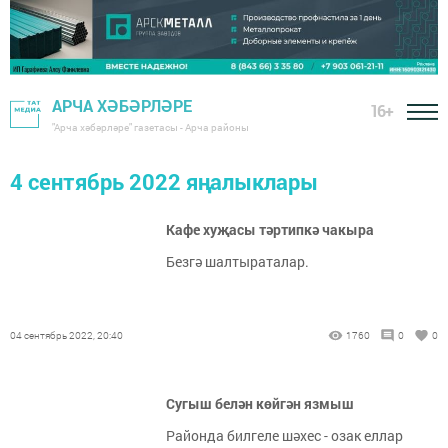
АРЧА ХӘБӘРЛӘРЕ
16+
"Арча хәбәрләре" газетасы - Арча районы
4 сентябрь 2022 яңалыклары
Кафе хуҗасы тәртипкә чакыра
Безгә шалтыраталар.
04 сентябрь 2022, 20:40
1760
0
0
Сугыш белән көйгән язмыш
Районда билгеле шәхес - озак еллар