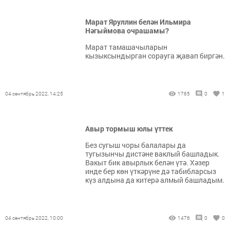
Марат Яруллин белән Ильмира
Нәгыймова очрашамы?
Марат тамашачыларын
кызыксындырган сорауга җавап биргән.
04 сентябрь 2022, 14:25
1765
0
1
Авыр тормыш юлы үттек
Без сугыш чоры балалары да
тугызынчы дистәне ваклый башладык.
Вакыт бик авырлык белән үтә. Хәзер
инде бер көн үткәрүне дә табибларсыз
күз алдына да китерә алмый башладым.
04 сентябрь 2022, 10:00
1476
0
0