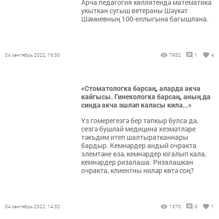
Арча педагогия көллятендә математика
укыткан сугыш ветераны Шәүкәт
Шәмиевның 100-еллыгына багышлана.
04 сентябрь 2022, 16:30
7952
1
4
«Стоматологка барсаң, аларда акча
кайгысы. Гинекологка барсаң, аның да
синдә акча эшләп каласы килә...»
Үз гомерегезгә бер тапкыр булса да,
сезгә бушлай медицина хезмәтләре
тәкъдим итеп шалтыратканнары
бардыр. Кемнәрдер андый очракта
элемтәне өзә, кемнәрдер югалып кала,
кемнәрдер ризалаша. Ризалашкан
очракта, клиентны ниләр көтә соң?
04 сентябрь 2022, 14:32
1370
0
1