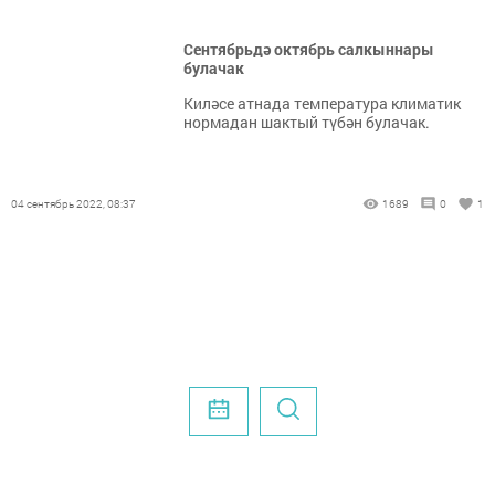
Сентябрьдә октябрь салкыннары
булачак
Киләсе атнада температура климатик
нормадан шактый түбән булачак.
04 сентябрь 2022, 08:37
1689
0
1