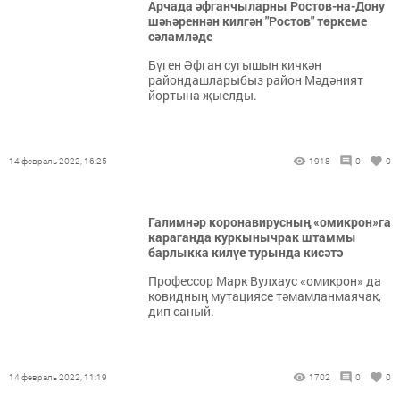
Арчада әфганчыларны Ростов-на-Дону
шәһәреннән килгән "Ростов" төркеме
сәламләде
Бүген Әфган сугышын кичкән
райондашларыбыз район Мәдәният
йортына җыелды.
14 февраль 2022, 16:25
1918
0
0
Галимнәр коронавирусның «омикрон»га
караганда куркынычрак штаммы
барлыкка килүе турында кисәтә
Профессор Марк Вулхаус «омикрон» да
ковидның мутациясе тәмамланмаячак,
дип саный.
14 февраль 2022, 11:19
1702
0
0