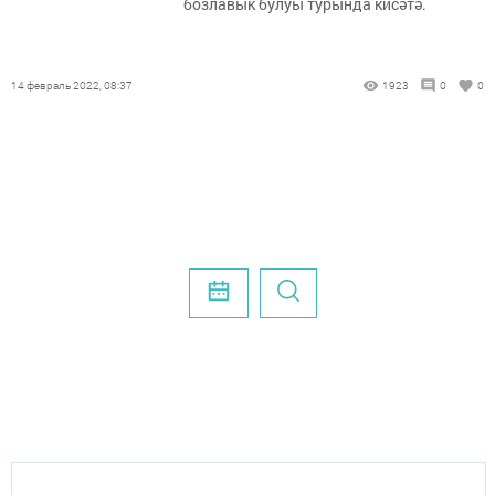
бозлавык булуы турында кисәтә.
14 февраль 2022, 08:37
1923
0
0