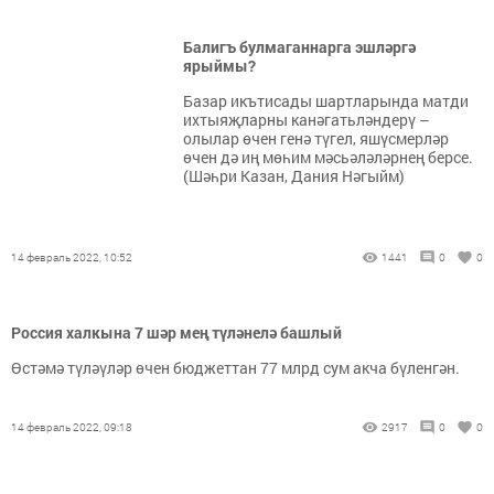
Балигъ булмаганнарга эшләргә
ярыймы?
Базар икътисады шартларында матди
ихтыяҗларны канәгатьләндерү –
олылар өчен генә түгел, яшүсмерләр
өчен дә иң мөһим мәсьәләләрнең берсе.
(Шәһри Казан, Дания Нәгыйм)
14 февраль 2022, 10:52
1441
0
0
Россия халкына 7 шәр мең түләнелә башлый
Өстәмә түләүләр өчен бюджеттан 77 млрд сум акча бүленгән.
14 февраль 2022, 09:18
2917
0
0