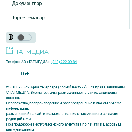
Документлар
Төрле темалар
Телефон АО «ТАТМЕДИА»:
(843) 222 09 84
16+
© 2011 - 2026. Арча хәбәрләре (Арский вестник). Все права защищены.
© ТАТМЕДИА. Все материалы, размещенные на сайте, защищены
законом.
Перепечатка, воспроизведение и распространение в любом объеме
информации,
размещенной на сайте, возможна только с письменного согласия
редакций СМИ.
При поддержке Республиканского агентства по печати и массовым
коммуникациям.