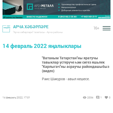
АРЧА ХӘБӘРЛӘРЕ
16+
"Арча хәбәрләре" газетасы - Арча районы
14 февраль 2022 яңалыклары
"Ватаным Татарстан"ны яратучы
тавыклар үстерүче һәм сигез яшьлек
"Карлыгач"ны асраучы райондашыбыз
(видео)
Рәис Шәкүров - авыл кешесе.
14 февраль 2022, 17:01
2034
1
0