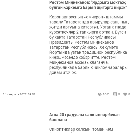
Рөстәм Миңнеханов: "Ярдәмгә мохтаҗ
булган һәркемгә барып җитәргә кирәк"
Коронавирусның «омикрон» штаммы
таралу Татарстанда авырулар санының
җитди артуына китергән. Узган атнада
күрсәткечләр 2 тапкырга арткан. Бүген
бу хакта Татарстан Республикасы
Президенты Рөстәм Миңнеханов
Татарстан Республикасы Хөкүмәте
Йортында узган традицион республика
киңәшмәсендә хәбәр итте. Рөстәм
Миңнеханов ассызыклаганча,
республикада барлык чикләү чаралары
дәвам итәчәк.
14 февраль 2022, 09:02
1641
0
0
Атна 20 градуслы салкыннар белән
башлана
Синоптиклар салкын, томан һәм