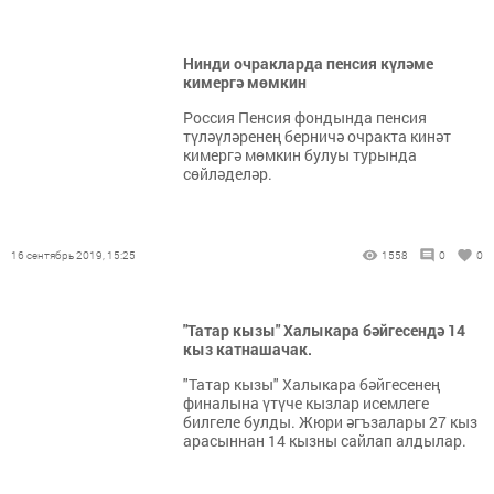
Нинди очракларда пенсия күләме
кимергә мөмкин
Россия Пенсия фондында пенсия
түләүләренең берничә очракта кинәт
кимергә мөмкин булуы турында
сөйләделәр.
16 сентябрь 2019, 15:25
1558
0
0
"Татар кызы" Халыкара бәйгесендә 14
кыз катнашачак.
"Татар кызы" Халыкара бәйгесенең
финалына үтүче кызлар исемлеге
билгеле булды. Жюри әгъзалары 27 кыз
арасыннан 14 кызны сайлап алдылар.