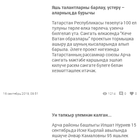
Яшь талантларны барлау, үстерү –
аларның да бурычы
​​​​​​​Татарстан Республикасы төзелүгә 100 ел
тулуны төрле өлкә төрлечә, үзенчә
билгеләп үтә. Сәнгать өлкәсендә “Кече
Ватан образлары” проектын тормышка
ашыру да шуның кысаларында алып
барыла. Әлеге проект нигезендә
Татарстанның рәссамнар союзы Арча
сәнгать мәктәбе каршында эшләп
килүче рәсем сәнгате бүлеге белән
хезмәттәшлек итәчәк.
16 сентябрь 2019, 09:51
1214
0
0
Ун тапкыр үлемнән калган...
Арча районы башлыгы Илшат Нуриев 15
сентябрьдә Иске Кырлай авылында
яшәүче Әнвәр Камаловны 95 яшьлек