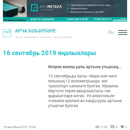
АРЧА ХӘБӘРЛӘРЕ
16+
"Арча хәбәрләре" газетасы - Арча районы
16 сентябрь 2019 яңалыклары
Исерек килеш руль артына утырсаң...
12 сентябрьдә Арча–Мари иле чиге
юлының 12 километрында юл-
транспорт һәлакәте булган. Машина
йөртүче төрле авырлыктагы тән
җәрәхәтләре алган. Ул алкогольле
эчемлек кулланган хәлдә руль артына
утырган булган.
16 сентябрь 2019, 16:04
2126
0
0