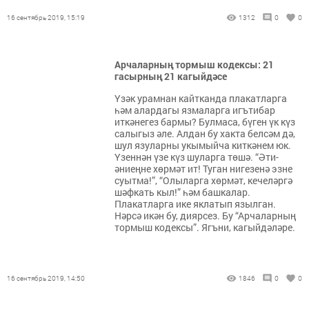
16 сентябрь 2019, 15:19
1312
0
0
Арчаларның тормыш кодексы: 21
гасырның 21 кагыйдәсе
Үзәк урамнан кайтканда плакатларга
һәм алардагы язмаларга игътибар
иткәнегез бармы? Булмаса, бүген үк күз
салыгыз әле. Алдан бу хакта белсәм дә,
шул язуларны укымыйча киткәнем юк.
Үзеннән үзе күз шуларга төшә. “Әти-
әниеңне хөрмәт ит! Туган нигезенә эзне
суытма!”, “Олыларга хөрмәт, кечеләргә
шәфкать кыл!” һәм башкалар.
Плакатларга ике яклатып язылган.
Нәрсә икән бу, диярсез. Бу “Арчаларның
тормыш кодексы”. Ягъни, кагыйдәләре.
16 сентябрь 2019, 14:50
1846
0
0