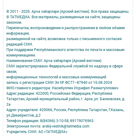
© 2011 - 2026. Арча хәбәрләре (Арский вестник). Все права защищены.
© ТАТМЕДИА. Все материалы, размещенные на сайте, защищены
законом.
Перепечатка, воспроизведение и распространение в любом объеме
информации,
размещенной на сайте, возможна только с письменного согласия
редакций СМИ.
При поддержке Республиканского агентства по печати и массовым
коммуникациям.
Наименование СМИ: Арча хәбәрләре (Арский вестник)
СМИ зарегистрировано Федеральной службой по надзору в сфере
связи,
информационных технологий и массовых коммуникаций
запись о регистрации СМИ Эл № ФС77–87940 от 16.08.2024
ФИО главного редактора: Насибуллин Исрафил Рахматуллович
Адрес редакции: 422000, Российская Федерация, Республика
Татарстан, Арский муниципальный район, г. Арск, ул. Банковская, д.
2а
Адрес учредителя: 420066, Россия, Республика Татарстан, Г.Казань,
ул.Декабристов, д.2
Телефон редакции: 8(84366) 3-10-58, 89179076963.
Электронная почта: arskij-vestnik@tatmedia.com
Учредитель СМИ: АО «ТАТМЕДИА»