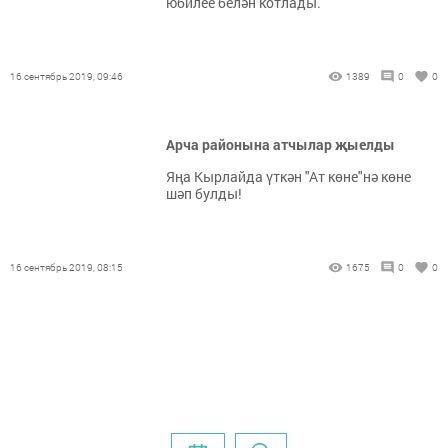
юбилее белән котлады.
16 сентябрь 2019, 09:46
1389
0
0
Арча районына атчылар җыелды
Яңа Кырлайда үткән "Ат көне"нә көне
шәп булды!
16 сентябрь 2019, 08:15
1675
0
0