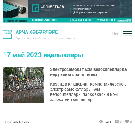
АРЧА ХӘБӘРЛӘРЕ
16+
"Арча хәбәрләре" газетасы - Арча районы
17 май 2023 яңалыклары
Электросамокат һәм велосипедларда
йөрү вакытлыча тыела
Казанда кикшеринг компанияләренең
электр самокатлары һәм
велосипедлары парковкасын һәм
хәрәкәтен тыячаклар.
17 май 2023, 16:02
1278
0
0