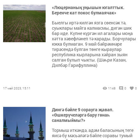
«Люцернаның уңышын югалттык.
Беренче кат покос булмаячак»
Быелгы иртә килгән язга сөенсәк тә,
суыклары майга калмасмы, дигән шик
бар иде. Күпне күргән ил агалары моңа
хәтта хәвефләнеп тә карады. Борчулары
юкка булмаган. 9 май бәйрәмнәре
тирәсендә булган төнге кыраулар
республика кырларына хәйран зыян
салган булып чыкты. (Шәһри Казан,
Дилбәр Гарифуллина)
17 май 2023, 15:11
1148
0
0
Дингә бәйле 9 сорауга җавап.
«Өшкерүчеләргә бару гөнаһ
саналмыймы?»
Тормыш иткәндә, адәм баласының теге
яисә бу мәсьәләгә бәйле соравы тумый