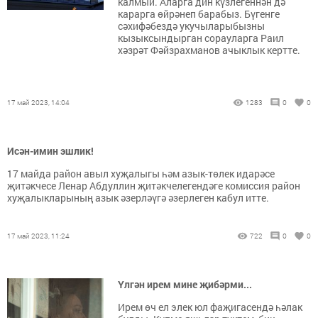
калмый. Аларга дин күзлегеннән дә
карарга өйрәнеп барабыз. Бүгенге
сәхифәбездә укучыларыбызны
кызыксындырган сорауларга Раил
хәзрәт Фәйзрахманов ачыклык кертте.
17 май 2023, 14:04
1283
0
0
Исән-имин эшлик!
17 майда район авыл хуҗалыгы һәм азык-төлек идарәсе
җитәкчесе Ленар Абдуллин җитәкчелегендәге комиссия район
хуҗалыкларының азык әзерләүгә әзерлеген кабул итте.
17 май 2023, 11:24
722
0
0
Үлгән ирем мине җибәрми...
Ирем өч ел элек юл фаҗигасендә һәлак