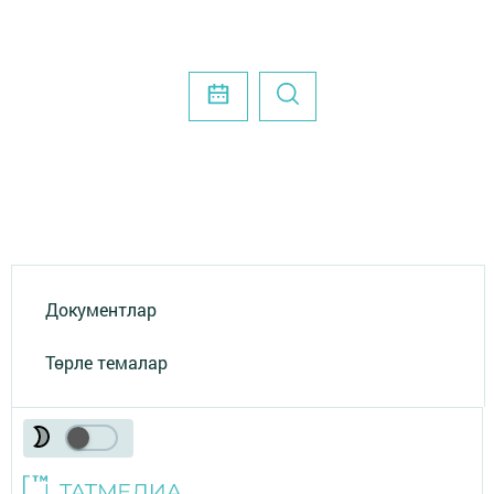
Документлар
Төрле темалар