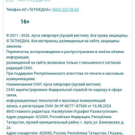
Телефон АО «ТАТМЕДИА»:
(843) 222 09 84
16+
© 2011 - 2026. Арча хәбәрләре (Арский вестник). Все права защищены.
© ТАТМЕДИА. Все материалы, размещенные на сайте, защищены
законом.
Перепечатка, воспроизведение и распространение в любом объеме
информации,
размещенной на сайте, возможна только с письменного согласия
редакций СМИ.
При поддержке Республиканского агентства по печати и массовым
коммуникациям.
Наименование СМИ: Арча хәбәрләре (Арский вестник)
СМИ зарегистрировано Федеральной службой по надзору в сфере
связи,
информационных технологий и массовых коммуникаций
запись о регистрации СМИ Эл № ФС77–87940 от 16.08.2024
ФИО главного редактора: Насибуллин Исрафил Рахматуллович
Адрес редакции: 422000, Российская Федерация, Республика
Татарстан, Арский муниципальный район, г. Арск, ул. Банковская, д.
2а
Адрес учредителя: 420066, Россия, Республика Татарстан, Г.Казань,