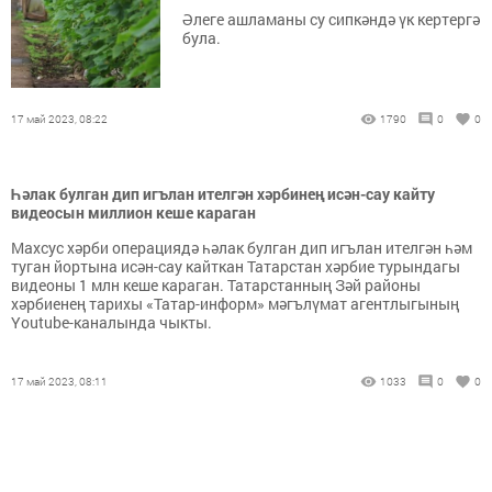
Әлеге ашламаны су сипкәндә үк кертергә
була.
17 май 2023, 08:22
1790
0
0
Һәлак булган дип игълан ителгән хәрбинең исән-сау кайту
видеосын миллион кеше караган
Махсус хәрби операциядә һәлак булган дип игълан ителгән һәм
туган йортына исән-сау кайткан Татарстан хәрбие турындагы
видеоны 1 млн кеше караган. Татарстанның Зәй районы
хәрбиенең тарихы «Татар-информ» мәгълүмат агентлыгының
Youtube-каналында чыкты.
17 май 2023, 08:11
1033
0
0