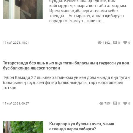
булды. Күпме яшьләр түктем, бик
кайгырдым, яшәргә көч таба алмадым.
Ирем мине җибәрергә теләми кебек
тоелды... Аптырагач, аннан җибәрүен
сорадым. Һәм ул... ишетте...
17 май 2023, 10:01
1362
0
0
Татарстанда бер яшь кыз яңа туган баласының гәүдәсен ун көн
буе балконда яшереп тоткан
Түбән Камада 22 яшьлек хатын-кыз ун көн дәвамында яңа туган
баласының гәүдәсен фатир балконындагы тартмада яшереп
тоткан.
17 май 2023, 09:27
785
0
0
Кыярлар күп булсын өчен, чәчәк
атканда нәрсә сибәргә?