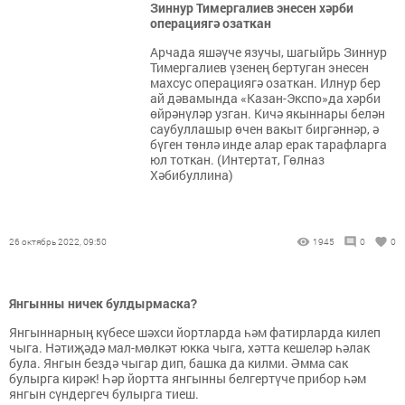
Зиннур Тимергалиев энесен хәрби
операциягә озаткан
Арчада яшәүче язучы, шагыйрь Зиннур
Тимергалиев үзенең бертуган энесен
махсус операциягә озаткан. Илнур бер
ай дәвамында «Казан-Экспо»да хәрби
өйрәнүләр узган. Кичә якыннары белән
саубуллашыр өчен вакыт биргәннәр, ә
бүген төнлә инде алар ерак тарафларга
юл тоткан. (Интертат, Гөлназ
Хәбибуллина)
26 октябрь 2022, 09:50
1945
0
0
Янгынны ничек булдырмаска?
Янгыннарның күбесе шәхси йортларда һәм фатирларда килеп
чыга. Нәтиҗәдә мал-мөлкәт юкка чыга, хәтта кешеләр һәлак
була. Янгын бездә чыгар дип, башка да килми. Әмма сак
булырга кирәк! Һәр йортта янгынны белгертүче прибор һәм
янгын сүндергеч булырга тиеш.