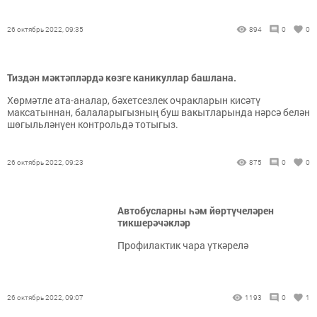
26 октябрь 2022, 09:35
894
0
0
Тиздән мәктәпләрдә көзге каникуллар башлана.
Хөрмәтле ата-аналар, бәхетсезлек очракларын кисәтү
максатыннан, балаларыгызның буш вакытларында нәрсә белән
шөгыльләнүен контрольдә тотыгыз.
26 октябрь 2022, 09:23
875
0
0
Автобусларны һәм йөртүчеләрен
тикшерәчәкләр
Профилактик чара үткәрелә
26 октябрь 2022, 09:07
1193
0
1