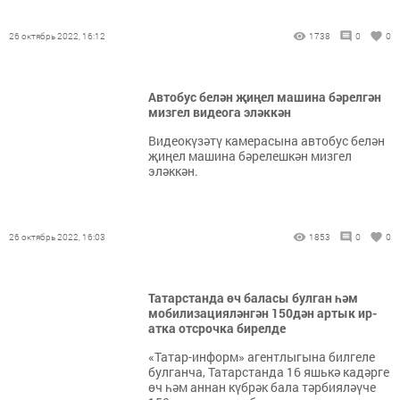
26 октябрь 2022, 16:12
1738
0
0
Автобус белән җиңел машина бәрелгән
мизгел видеога эләккән
Видеокүзәтү камерасына автобус белән
җиңел машина бәрелешкән мизгел
эләккән.
26 октябрь 2022, 16:03
1853
0
0
Татарстанда өч баласы булган һәм
мобилизацияләнгән 150дән артык ир-
атка отсрочка бирелде
«Татар-информ» агентлыгына билгеле
булганча, Татарстанда 16 яшькә кадәрге
өч һәм аннан күбрәк бала тәрбияләүче