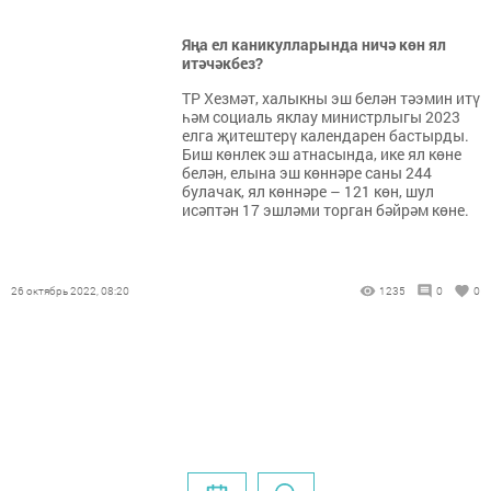
Яңа ел каникулларында ничә көн ял
итәчәкбез?
ТР Хезмәт, халыкны эш белән тәэмин итү
һәм социаль яклау министрлыгы 2023
елга җитештерү календарен бастырды.
Биш көнлек эш атнасында, ике ял көне
белән, елына эш көннәре саны 244
булачак, ял көннәре – 121 көн, шул
исәптән 17 эшләми торган бәйрәм көне.
26 октябрь 2022, 08:20
1235
0
0