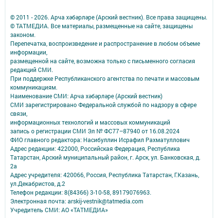
© 2011 - 2026. Арча хәбәрләре (Арский вестник). Все права защищены.
© ТАТМЕДИА. Все материалы, размещенные на сайте, защищены
законом.
Перепечатка, воспроизведение и распространение в любом объеме
информации,
размещенной на сайте, возможна только с письменного согласия
редакций СМИ.
При поддержке Республиканского агентства по печати и массовым
коммуникациям.
Наименование СМИ: Арча хәбәрләре (Арский вестник)
СМИ зарегистрировано Федеральной службой по надзору в сфере
связи,
информационных технологий и массовых коммуникаций
запись о регистрации СМИ Эл № ФС77–87940 от 16.08.2024
ФИО главного редактора: Насибуллин Исрафил Рахматуллович
Адрес редакции: 422000, Российская Федерация, Республика
Татарстан, Арский муниципальный район, г. Арск, ул. Банковская, д.
2а
Адрес учредителя: 420066, Россия, Республика Татарстан, Г.Казань,
ул.Декабристов, д.2
Телефон редакции: 8(84366) 3-10-58, 89179076963.
Электронная почта: arskij-vestnik@tatmedia.com
Учредитель СМИ: АО «ТАТМЕДИА»