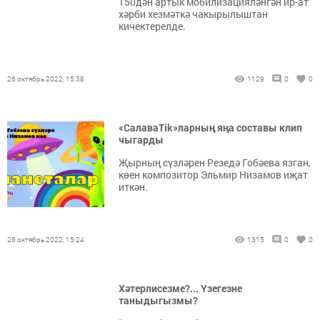
150дән артык мобилизацияләнгән ир-ат
хәрби хезмәткә чакырылыштан
кичектерелде.
26 октябрь 2022, 15:38
1129
0
0
«СалаваTik»ларның яңа составы клип
чыгарды
Җырның сүзләрен Резедә Гобәева язган,
көен композитор Эльмир Низамов иҗат
иткән.
26 октябрь 2022, 15:24
1315
0
0
Хәтерлисезме?... Үзегезне
таныдыгызмы?