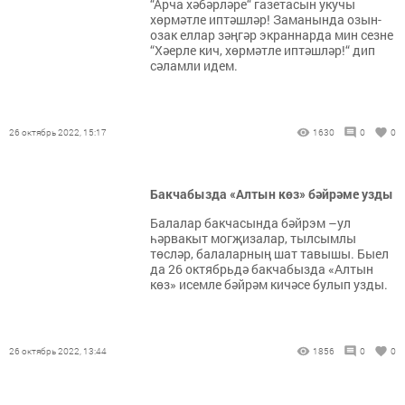
“Арча хәбәрләре“ газетасын укучы
хөрмәтле иптәшләр! Заманында озын-
озак еллар зәңгәр экраннарда мин сезне
“Хәерле кич, хөрмәтле иптәшләр!“ дип
сәламли идем.
26 октябрь 2022, 15:17
1630
0
0
Бакчабызда «Алтын көз» бәйрәме узды
Балалар бакчасында бәйрэм –ул
һәрвакыт могҗизалар, тылсымлы
төсләр, балаларның шат тавышы. Быел
да 26 октябрьдә бакчабызда «Алтын
көз» исемле бәйрәм кичәсе булып узды.
26 октябрь 2022, 13:44
1856
0
0