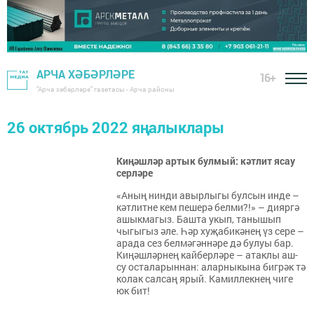
АРЧА ХӘБӘРЛӘРЕ
16+
"Арча хәбәрләре" газетасы - Арча районы
26 октябрь 2022 яңалыклары
Киңәшләр артык булмый: кәтлит ясау
серләре
«Аның нинди авырлыгы булсын инде –
кәтлитне кем пешерә белми?!» – дияргә
ашыкмагыз. Башта укып, танышып
чыгыгыз әле. Һәр хуҗабикәнең үз сере –
арада сез белмәгәннәре дә булуы бар.
Киңәшләрнең кайберләре – атаклы аш-
су осталарыннан: аларныкына бигрәк тә
колак салсаң ярый. Камиллекнең чиге
юк бит!