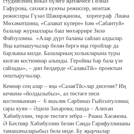
студиясенең вокал бүлеге җитәкчесе Гөлназ
Гафурова, сәхнәгә куючы режиссер, монтаж
режиссеры Гүзәл Шакирҗанова, хореограф Лиана
Мөхәмәтшина, «Салават күпере» һәм «Сабантуй»
балалар журналлары баш мөхәррире Зилә
Фәйзуллина
. «Алар дүрт баланы сайлап алдылар.
Яңа катнашучылар белән бергә яңа геройлар да
барлыкка килде.
Балаларның холыкларына туры
килгән костюмнар алынды. Геройны һәр бала үзе
сайлады», – дип белдерде «СалаваTik» проектын
оештыручылар.
Кемнәр соң алар – яңа «СалавTik»лар дисезме? Иң
кечкенә «йолдызыбыз», ал төстәге песи
костюмыннан – 6 яшьлек Сәрбиназ Гыйззәтуллина;
сары куян – Әдилә Захарова; панда – Алихан
Хәбибуллин, төрле төстәге зебра – Риана Хәсәнова.
Ә Бәхтияр Хәбибуллин белән Сәидә Гарифуллинаны
тамашачыларыбыз белә инде. Бу җырчылар