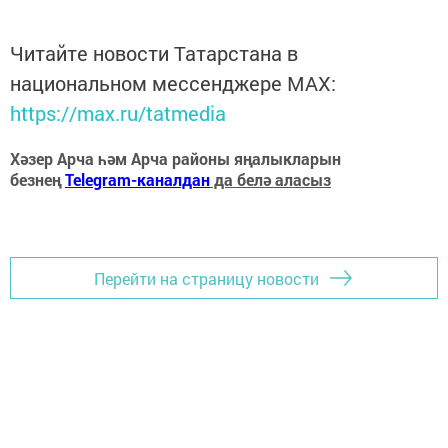
Читайте новости Татарстана в
национальном мессенджере MАХ:
https://max.ru/tatmedia
Хәзер Арча һәм Арча районы яңалыкларын
безнең
Telegram-каналдан
да белә аласыз
Перейти на страницу новости