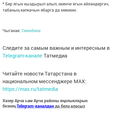
* Бер ягын кыздырып алып, икенче ягын әйләндергәч,
табаның капкачын ябарга да мөмкин.
Чыганак:
Сөембикә
Следите за самым важным и интересным в
Telegram-канале
Татмедиа
Читайте новости Татарстана в
национальном мессенджере MАХ:
https://max.ru/tatmedia
Хәзер Арча һәм Арча районы яңалыкларын
безнең
Telegram-каналдан
да белә аласыз