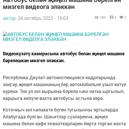
мизгел видеога эләккән
автор,
26 октябрь 2022 - 16:03
1851
0
0
Видеокүзәтү камерасына автобус белән җиңел машина
бәрелешкән мизгел эләккән.
Республика Дәүләт автоинспекциясе кадрларында
зәңгәр җиңел машинаның бер автомобильне узып китүе
күренә. Тик ул юл кырыена бәрелә һәм читкә ыргылып,
каршыга килүче вахта автобусы астына керә.
Коточкыч юл һәлакәте бүген тугызынчы яртыларда
Алабугада булган. Шаһитләр сүзләренчә, җиңел
машина белән кафе хезмәткәрләрен йөртә торган вахта