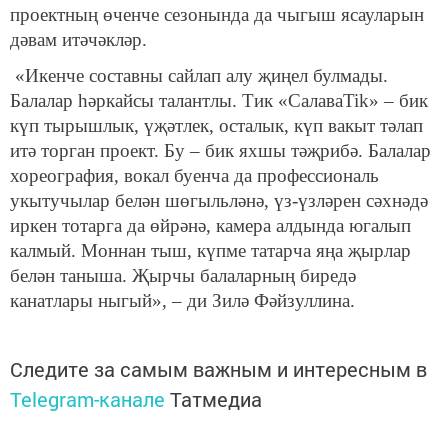
проектның өченче сезонында да чыгыш ясауларын
дәвам итәчәкләр.
«Икенче составны сайлап алу җиңел булмады.
Балалар һәркайсы талантлы. Тик «СалаваTik» – бик
күп тырышлык, үҗәтлек, осталык, күп вакыт тәлап
итә торган проект. Бу – бик яхшы тәҗрибә. Балалар
хореография, вокал буенча да профессиональ
укытучылар белән шөгыльләнә, үз-үзләрен сәхнәдә
иркен тотарга да өйрәнә, камера алдында югалып
калмый. Моннан тыш, күпме татарча яңа җырлар
белән таныша. Җырчы балаларның биредә
канатлары ныгый», – ди Зилә Фәйзуллина.
Следите за самым важным и интересным в
Telegram-канале
Татмедиа