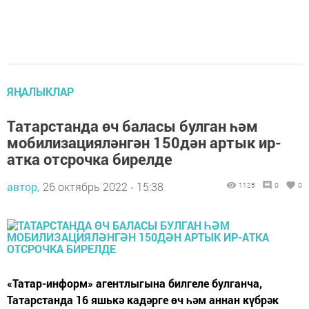
ЯҢАЛЫКЛАР
Татарстанда өч баласы булган һәм
мобилизацияләнгән 150дән артык ир-
атка отсрочка бирелде
автор,
26 октябрь 2022 - 15:38
1125
0
0
«Татар-информ» агентлыгына билгеле булганча,
Татарстанда 16 яшькә кадәрге өч һәм аннан күбрәк