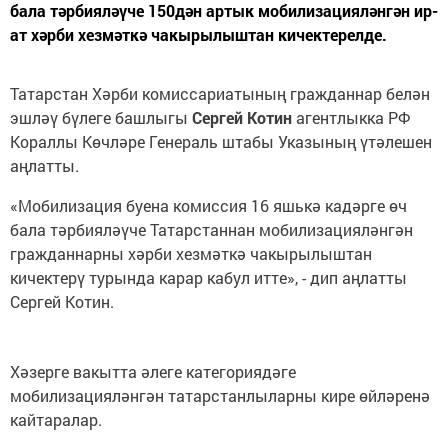
бала тәрбияләүче 150дән артык мобилизацияләнгән ир-
ат хәрби хезмәткә чакырылыштан кичектерелде.
Татарстан Хәрби комиссариатының гражданнар белән
эшләү бүлеге башлыгы
Сергей Котин
агентлыкка РФ
Кораллы Көчләре Генераль штабы Указының үтәлешен
аңлатты.
«Мобилизация буена комиссия 16 яшькә кадәрге өч
бала тәрбияләүче Татарстаннан мобилизацияләнгән
гражданнарны хәрби хезмәткә чакырылыштан
кичектерү турында карар кабул итте», - дип аңлатты
Сергей Котин.
Хәзерге вакытта әлеге категориядәге
мобилизацияләнгән татарстанлыларны кире өйләренә
кайтаралар.