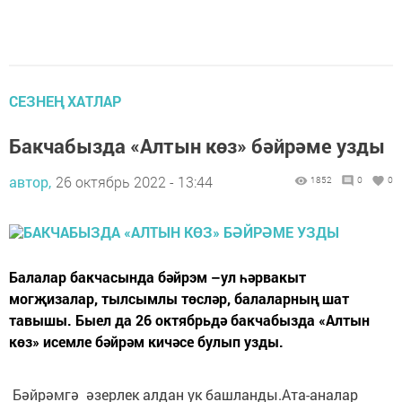
СЕЗНЕҢ ХАТЛАР
Бакчабызда «Алтын көз» бәйрәме узды
автор,
26 октябрь 2022 - 13:44
1852
0
0
Балалар бакчасында бәйрэм –ул һәрвакыт
могҗизалар, тылсымлы төсләр, балаларның шат
тавышы. Быел да 26 октябрьдә бакчабызда «Алтын
көз» исемле бәйрәм кичәсе булып узды.
Бәйрәмгә әзерлек алдан ук башланды.Ата-аналар