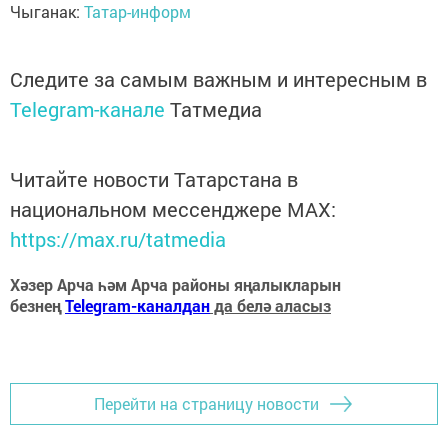
Чыганак:
Татар-информ
Следите за самым важным и интересным в
Telegram-канале
Татмедиа
Читайте новости Татарстана в
национальном мессенджере MАХ:
https://max.ru/tatmedia
Хәзер Арча һәм Арча районы яңалыкларын
безнең
Telegram-каналдан
да белә аласыз
Перейти на страницу новости