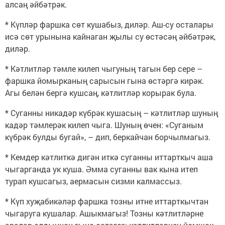
алсаң әйбәтрәк.
* Күпләр фаршка сөт кушабыз, диләр. Аш-су осталары
исә сөт урынына кайнаган җылы су өстәсәң әйбәтрәк,
диләр.
* Кәтлитләр тәмле килеп чыгуның тагын бер сере –
фаршка йомырканың сарысын гына өстәргә кирәк.
Агы белән бергә кушсаң, кәтлитләр корырак була.
* Суганны никадәр күбрәк кушасың – кәтлитләр шуның
кадәр тәмлерәк килеп чыга. Шуның өчен: «Суганым
күбрәк булды бугай», – дип, беркайчан борчылмагыз.
* Кемдер кәтлиткә дигән иткә суганны иттарткыч аша
чыгарганда ук куша. Әмма суганны вак кына итеп
турап кушсагыз, аермасын сизми калмассыз.
* Күп хуҗабикәләр фаршка тозны итне иттарткычтан
чыгаруга кушалар. Ашыкмагыз! Тозны кәтлитләрне