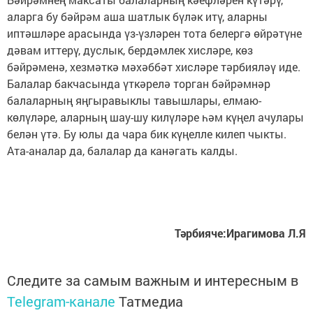
аларга бу бәйрәм аша шатлык бүләк итү, аларны
иптәшләре арасында үз-үзләрен тота белергә өйрәтүне
дәвам иттерү, дуслык, бердәмлек хисләре, көз
бәйрәменә, хезмәткә мәхәббәт хисләре тәрбияләү иде.
Балалар бакчасында үткәрелә торган бәйрәмнәр
балаларның яңгыравыклы тавышлары, елмаю-
көлүләре, аларның шау-шу килүләре һәм күңел ачулары
белән үтә. Бу юлы да чара бик күңелле килеп чыкты.
Ата-аналар да, балалар да канәгать калды.
Тәрбияче:Ирагимова Л.Я
Следите за самым важным и интересным в
Telegram-канале
Татмедиа