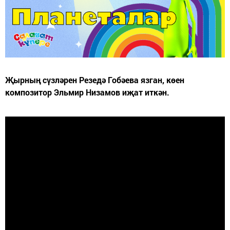
Җырның сүзләрен Резедә Гобәева язган, көен
композитор Эльмир Низамов иҗат иткән.