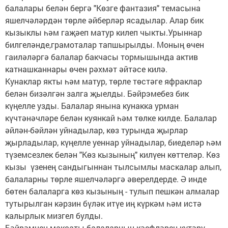
балалары белән бергә "Көзге фантазия" темасына
яшелчәләрдән төрле әйберләр ясадылар. Алар бик
кызыклы һәм гаҗәеп матур килеп чыкты.Урыннар
билгеләнде,грамоталар тапшырылды. Моның өчен
гаиләләргә балалар бакчасы тормышында актив
катнашканнары өчен рәхмәт әйтәсе килә.
Кунаклар якты һәм матур, төрле төстәге яфраклар
белән бизәлгән залга җыелды. Бәйрэмебез бик
күңелле узды. Балалар янына кунакка урман
күчтәнәчләре белән куянкай һәм төлке килде. Балалар
әйлән-бәйлән уйнадылар, көз турында җырлар
җырладылар, күңелле уеннар уйнадылар, биеделәр һәм
түземсезлек белән "Көз кызының" килүен көттеләр. Көз
кызы үзенең сандыгыннан тылсымлы маскалар алып,
балаларны төрле яшелчәләргә әверелдерде. Ә инде
бөтен балаларга көз кызының - тулып пешкән алмалар
тутырылган кәрзин бүләк итүе иң күркәм һәм истә
калырлык мизгел булды.
Бәйрәмнең максаты балаларның кәефләрен күтәрү,