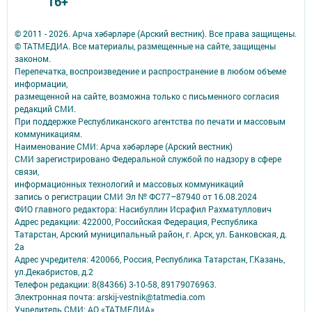
16+
© 2011 - 2026. Арча хәбәрләре (Арский вестник). Все права защищены.
© ТАТМЕДИА. Все материалы, размещенные на сайте, защищены
законом.
Перепечатка, воспроизведение и распространение в любом объеме
информации,
размещенной на сайте, возможна только с письменного согласия
редакций СМИ.
При поддержке Республиканского агентства по печати и массовым
коммуникациям.
Наименование СМИ: Арча хәбәрләре (Арский вестник)
СМИ зарегистрировано Федеральной службой по надзору в сфере
связи,
информационных технологий и массовых коммуникаций
запись о регистрации СМИ Эл № ФС77–87940 от 16.08.2024
ФИО главного редактора: Насибуллин Исрафил Рахматуллович
Адрес редакции: 422000, Российская Федерация, Республика
Татарстан, Арский муниципальный район, г. Арск, ул. Банковская, д.
2а
Адрес учредителя: 420066, Россия, Республика Татарстан, Г.Казань,
ул.Декабристов, д.2
Телефон редакции: 8(84366) 3-10-58, 89179076963.
Электронная почта: arskij-vestnik@tatmedia.com
Учредитель СМИ: АО «ТАТМЕДИА»