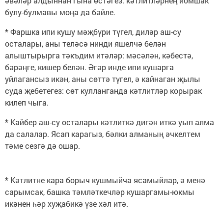
әвәләр алдыннан гына өстәгез: кәтлитләрнең йомшак
булу-булмавы моңа да бәйле.
* Фаршка ипи кушу мәҗбүри түгел, диләр аш-су
осталары, аны теләсә нинди яшелчә белән
алыштырырга тәкъдим итәләр: мәсәлән, кәбестә,
бәрәңге, кишер белән. Әгәр инде ипи кушарга
уйлагансыз икән, аны сөттә түгел, ә кайнаган җылы
суда җебетегез: сөт кулланганда кәтлитләр корырак
килеп чыга.
* Кайбер аш-су осталары кәтлиткә дигән иткә уып алма
да салалар. Ясап карагыз, бәлки алманың әчкелтем
тәме сезгә дә ошар.
* Кәтлитне кара борыч кушмыйча ясамыйлар, ә менә
сарымсак, башка тәмләткечләр кушаргамы-юкмы
икәнен һәр хуҗабикә үзе хәл итә.