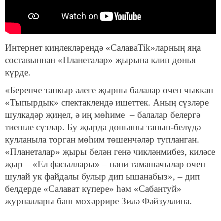
Интернет киңлекләрендә «СалаваTik»ларның яңа
составыннан «Планеталар» җырына клип дөнья
күрде.
«Беренче тапкыр әлеге җырны балалар өчен чыккан
«Тыпырдык» спектаклендә ишеттек. Аның сүзләре
шулкадәр җиңел, ә иң мөһиме – балалар белергә
тиешле сүзләр. Бу җырда дөньяны танып-белүдә
кулланыла торган мөһим төшенчәләр тупланган.
«Планеталар» җыры белән генә чикләнмибез, киләсе
җыр – «Ел фасыллары» – нәни тамашачылар өчен
шулай ук файдалы булыр дип ышанабыз», – дип
белдерде «Салават күпере» һәм «Сабантуй»
журналлары баш мөхәррире Зилә Фәйзуллина.