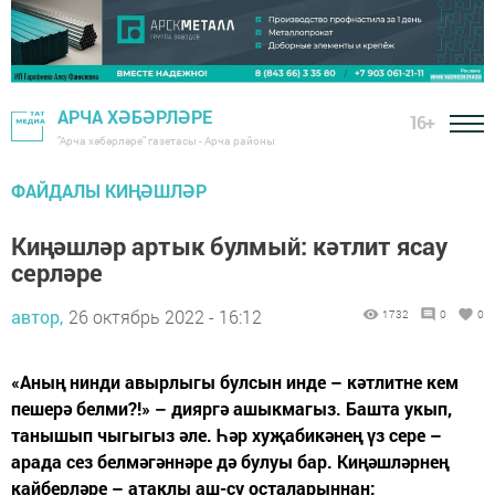
АРЧА ХӘБӘРЛӘРЕ
16+
"Арча хәбәрләре" газетасы - Арча районы
ФАЙДАЛЫ КИҢӘШЛӘР
Киңәшләр артык булмый: кәтлит ясау
серләре
автор,
26 октябрь 2022 - 16:12
1732
0
0
«Аның нинди авырлыгы булсын инде – кәтлитне кем
пешерә белми?!» – дияргә ашыкмагыз. Башта укып,
танышып чыгыгыз әле. Һәр хуҗабикәнең үз сере –
арада сез белмәгәннәре дә булуы бар. Киңәшләрнең
кайберләре – атаклы аш-су осталарыннан: