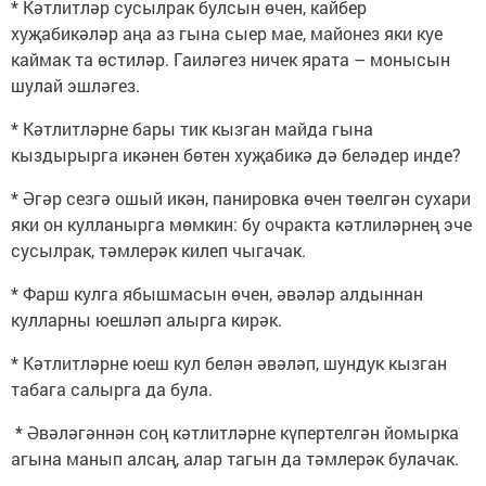
* Кәтлитләр сусылрак булсын өчен, кайбер
хуҗабикәләр аңа аз гына сыер мае, майонез яки куе
каймак та өстиләр. Гаиләгез ничек ярата – монысын
шулай эшләгез.
* Кәтлитләрне бары тик кызган майда гына
кыздырырга икәнен бөтен хуҗабикә дә беләдер инде?
* Әгәр сезгә ошый икән, панировка өчен төелгән сухари
яки он кулланырга мөмкин: бу очракта кәтлиләрнең эче
сусылрак, тәмлерәк килеп чыгачак.
* Фарш кулга ябышмасын өчен, әвәләр алдыннан
кулларны юешләп алырга кирәк.
* Кәтлитләрне юеш кул белән әвәләп, шундук кызган
табага салырга да була.
* Әвәләгәннән соң кәтлитләрне күпертелгән йомырка
агына манып алсаң, алар тагын да тәмлерәк булачак.