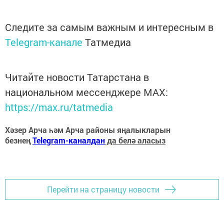
Следите за самым важным и интересным в
Telegram-канале
Татмедиа
Читайте новости Татарстана в
национальном мессенджере MАХ:
https://max.ru/tatmedia
Хәзер Арча һәм Арча районы яңалыкларын
безнең
Telegram-каналдан
да белә аласыз
Перейти на страницу новости