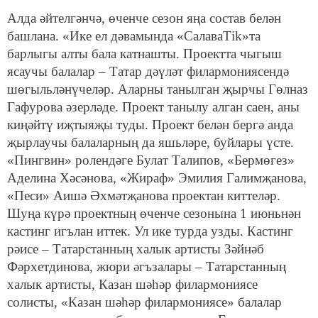
Алда әйтелгәнчә, өченче сезон яңа состав белән
башлана. «Ике ел дәвамында «СалаваТik»та
барлыгы алты бала катнашты. Проектта чыгыш
ясаучы балалар – Татар дәүләт филармониясендә
шөгыльләнүчеләр. Аларны танылган җырчы Гөлназ
Гафурова әзерләде. Проект танылу алган саен, аны
киңәйтү иҗтыяҗы туды. Проект белән бергә анда
җырлаучы балаларның да яшьләре, буйлары үсте.
«Пингвин» ролендәге Булат Талипов, «Бермөгез»
Аделина Хәсәнова, «Жираф» Эмилия Галимҗанова,
«Песи» Аишә Әхмәтҗанова проектан киттеләр.
Шу
ңа күрә
проектның өченче сезонына 1 июньнән
кастинг игълан иттек. Ул ике турда узды. Кастинг
рәисе – Татарстанның халык артисты Зәйнәб
Фәрхетдинова, жюри әгъзалары – Татарстанның
халык артисты, Казан шәһәр филармониясе
солисты, «Казан шәһәр филармониясе» балалар