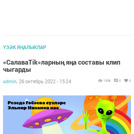
ҮЗӘК ЯҢАЛЫКЛАР
«СалаваTik»ларның яңа составы клип
чыгарды
admin,
26 октябрь 2022 - 15:24
1308
0
0