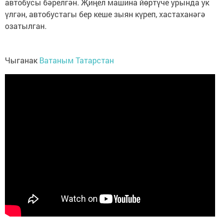
автобусы бәрелгән. Җиңел машина йөртүче урында ук
үлгән, автобустагы бер кеше зыян күреп, хастаханәгә
озатылган.
Чыганак
Ватаным Татарстан