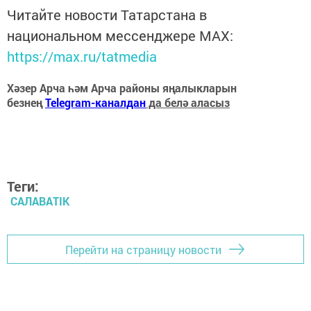
Читайте новости Татарстана в
национальном мессенджере MАХ:
https://max.ru/tatmedia
Хәзер Арча һәм Арча районы яңалыкларын
безнең
Telegram-каналдан
да белә аласыз
Теги:
САЛАВАTIK
Перейти на страницу новости