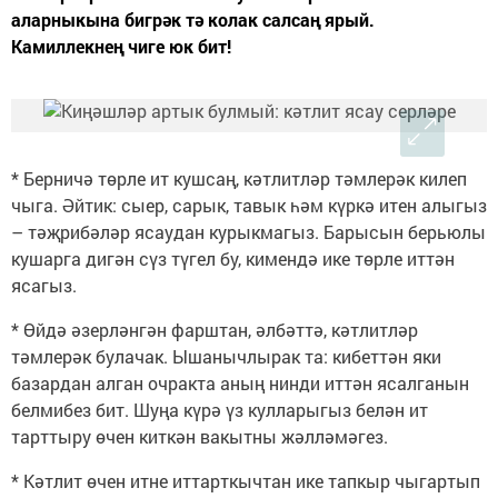
аларныкына бигрәк тә колак салсаң ярый.
Камиллекнең чиге юк бит!
* Берничә төрле ит кушсаң, кәтлитләр тәмлерәк килеп
чыга. Әйтик: сыер, сарык, тавык һәм күркә итен алыгыз
– тәҗрибәләр ясаудан курыкмагыз. Барысын берьюлы
кушарга дигән сүз түгел бу, кимендә ике төрле иттән
ясагыз.
* Өйдә әзерләнгән фарштан, әлбәттә, кәтлитләр
тәмлерәк булачак. Ышанычлырак та: кибеттән яки
базардан алган очракта аның нинди иттән ясалганын
белмибез бит. Шуңа күрә үз кулларыгыз белән ит
тарттыру өчен киткән вакытны жәлләмәгез.
* Кәтлит өчен итне иттарткычтан ике тапкыр чыгартып