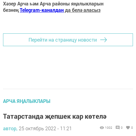
Хәзер Арча һәм Арча районы яңалыкларын
безнең
Telegram-каналдан
да белә аласыз
Перейти на страницу новости
АРЧА ЯҢАЛЫКЛАРЫ
Татарстанда җепшек кар көтелә
автор,
25 октябрь 2022 - 11:21
1002
0
0