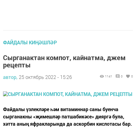
ФАЙДАЛЫ КИҢӘШЛӘР
Сырганактан компот, кайнатма, джем
рецепты
автор,
25 октябрь 2022 - 15:26
1141
0
0
Файдалы үзлекләре һәм витаминнар саны буенча
сырганакны «җимешләр патшабикәсе» дияргә була,
хәтта аның яфракларында да аскорбин кислотасы бар.