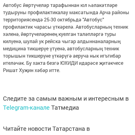
Автобус йөртүчеләр тарафыннан юл һәлакәтләре
тудыруны профилактикалау максатында Арча районы
территориясендә 25-30 октябрьдә "Автобус"
профилактик чарасы үткәрелә. Автобусларның техник
хәленә, йөртүчеләренең куелган таләпләргә туры
килүенә, шулай ук рейска чыгар алдыннаналарның
медицина тикшерүе үтүенә, автобусларның техник
торышын тикшерүне үткәрүгә аеруча нык игътибар
ителәчәк. Бу хакта безгә ЮХИДИ идарәсе җитәкчесе
Ришат Хуҗин хәбәр итте.
Следите за самым важным и интересным в
Telegram-канале
Татмедиа
Читайте новости Татарстана в