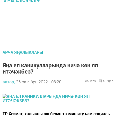
АРЧА ХӘБӘРЛӘРЕ
АРЧА ЯҢАЛЫКЛАРЫ
Яңа ел каникулларында ничә көн ял
итәчәкбез?
автор,
26 октябрь 2022 - 08:20
1233
0
0
ТР Хезмәт, халыкны эш белән тәэмин итү һәм социаль