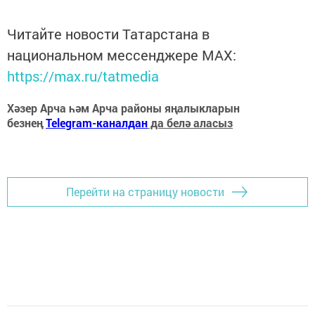
Читайте новости Татарстана в
национальном мессенджере MАХ:
https://max.ru/tatmedia
Хәзер Арча һәм Арча районы яңалыкларын
безнең
Telegram-каналдан
да белә аласыз
Перейти на страницу новости