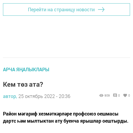
Перейти на страницу новости
АРЧА ЯҢАЛЫКЛАРЫ
Кем төз ата?
автор,
25 октябрь 2022 - 20:36
909
0
0
Район мәгариф хезмәткәрләре профсоюз оешмасы
дартс һәм мылтыктан ату буенча ярышлар оештырды.