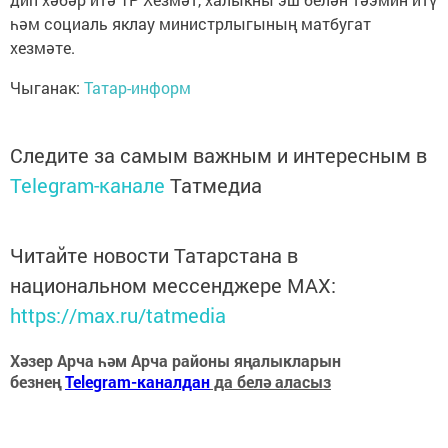
һәм социаль яклау министрлыгының матбугат
хезмәте.
Чыганак:
Татар-информ
Следите за самым важным и интересным в
Telegram-канале
Татмедиа
Читайте новости Татарстана в
национальном мессенджере MАХ:
https://max.ru/tatmedia
Хәзер Арча һәм Арча районы яңалыкларын
безнең
Telegram-каналдан
да белә аласыз