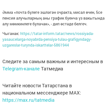
Әмма «почта бүлеге эшләгән очракта, мисал өчен, 5се
пенсия алучыларның аны график буенча үз вакытында
алу мөмкинлеге булачак», - дип өстәде белгеч.
Чыганак:
https://tatar-inform.tatar/news/rossiyada-
yasaucelarga-noyabrda-pensiya-tulau-grafigyndagy-
uzgareslar-turynda-iskarttelar-5861944
Следите за самым важным и интересным в
Telegram-канале
Татмедиа
Читайте новости Татарстана в
национальном мессенджере MАХ:
https://max.ru/tatmedia