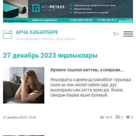
АРЧА ХӘБӘРЛӘРЕ
16+
"Арча хәбәрләре" газетасы - Арча районы
27 декабрь 2023 яңалыклары
Иремне ташлап киттем, ә сөяркәм...
Янымдагы һәркем дә мәхәббәт турында
гына аһ-ваһ килеп сөйли иде, дус
кызларым һәм хәтта ирем дә. Янәсе,
сөюдән башка яшәп булмый.
27 декабрь 2023, 19:46
1918
0
0