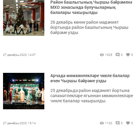
Район башлыгының Чыршы бәйрәменә
МХО зонасында булучыларның
балалары чакырылды
26 декабрь көнне район мәдәният
йортында район башлыгының Чыршы
бәйрәме узды
27 декабрь 2023, 14:07
1025
0
0
Арчада мөмкинлекләре чикле балалар
өчен Чыршы бәйрәме узды
25 декабрьдә район мәдәният йортына
сәламәтлекләре ягыннан мөмкинлекләре
чикле балалар чакырылды.
27 декабрь 2023, 13:14
1102
0
0