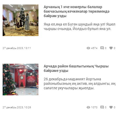
Арчаның 1 нче номерлы балалар
бакчасының кечкенәләр төркемендә
бәйрәм узды
Яңа ел,яңа ел Бүген шундый яңа ул! Яшел
чыршы очында, Йолдыз булып яна ул.
27 декабрь 2023, 13:11
4574
0
0
Арчада район башлыгының Чыршы
бәйрәме узды
26 декабрьдә мәдәният йортына
районыбызның иң актив, иң алдынгы, иң
сәләтле укучылары җыелды.
27 декабрь 2023, 10:26
1070
0
0