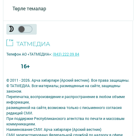
Төрле темалар
Телефон АО «ТАТМЕДИА»:
(843) 222 09 84
16+
© 2011 - 2026. Арча хәбәрләре (Арский вестник). Все права защищены.
© ТАТМЕДИА. Все материалы, размещенные на сайте, защищены
законом.
Перепечатка, воспроизведение и распространение в любом объеме
информации,
размещенной на сайте, возможна только с письменного согласия
редакций СМИ.
При поддержке Республиканского агентства по печати и массовым
коммуникациям.
Наименование СМИ: Арча хәбәрләре (Арский вестник)
СМИ зарегистрировано Федеральной службой по надзору в сфере