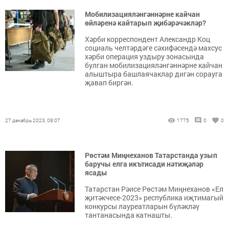
Мобилизацияләнгәннәрне кайчан
өйләренә кайтарып җибәрәчәкләр?
Хәрби корреспондент Александр Коц
социаль челтәрдәге сәхифәсендә махсус
хәрби операция уздыру зонасында
булган мобилизацияләнгәннәрне кайчан
алыштыра башлаячаклар дигән сорауга
җавап биргән.
27 декабрь 2023, 08:07
1775
0
0
Рөстәм Миңнеханов Татарстанда узып
баручы елга икътисади нәтиҗәләр
ясады
Татарстан Рәисе Рөстәм Миңнеханов «Ел
җитәкчесе-2023» республика иҗтимагый
конкурсы лауреатларын бүләкләү
тантанасында катнашты.