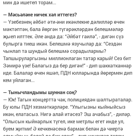
мин дә ишетеп торам...
— Мәсьәләне ничек хәл иттегез?
— Үзебезнең әйбәт әти-әни икәнлекне дәлилләр өчен
мәктәптән, бала йөргән түгәрәкләрдән белешмәләр
җыеп илттек. Әле анда да: “Әйбәт гаилә”, - дигән сүз
булырга тиеш икән. Белешмә язучылар да: “Сездән
чынлап та шундый белешмә сорадылармы?
Тапшыруларгызны миллионлаган татар карый! Сез бит
Зәмирә үзе! Балагыз да бер дигән!” - дип шаккатканнар
иде. Балалар өчен яшәп, ПДН юлларында йөрермен дип
кем уйлаган...
— Тынычландымы шуннан соң?
— Юк! Тагын концертта чак, полициядән шалтыраталар.
Бу юлы ПДН хезмәткәрләре. “Улыгызны кыйныйсыз
икән, елатасыз. Нигә алай итәсез? Эш ачабыз”, - диләр.
“Олысын кыйнарлык түгел, ике метрлы егет инде ул,
буем җитми! Ә кечкенәсенә бармак белән дә чиертә
алмыйсың, болай да бик елак”, - дип ничекләр телем