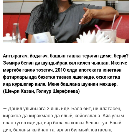
Аптырагач, йөдәгәч, башын ташка терәгән диме, берәү?
Зәмирә белән дә шундыйрак хәл килеп чыккан. Икенче
мәртәбә гаилә төзегәч, 2010 елда ипотекага юнәткән
фатирларында бәхеткә тиенеп яшәгәндә, өске катка
яңа күршеләр килә. Менә башлана шуннан мәхшәр.
(Шәһри Казан, Гөлнур Шәрәфиева)
— Данил улыбызга 2 яшь иде. Бала бит, нишләтәсең,
кирәксә дә кирәкмәсә дә елый, көйсезләнә. Аяз улым
елак түгел иде дә, һәр бала үз холкы белән туа. Елый
дип, баланы кыйнап та, әрләп булмый, юатасың,