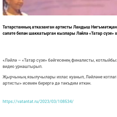
Татарстанның атказанган артисты Ландыш Нигъмәтҗано
сәләте белән шаккатырган кызлары Ләйлә «Татар сүзе» х
«Ләйлә – «Татар сүзе» бәйгесенең финалисты, котлыйб
видео урнаштырып.
Җырчының язылучылары ихлас куанып, Ләйләне котлаган
артисты» исемен бирергә дә тәкъдим иткән.
https://vatantat.ru/2023/03/108534/