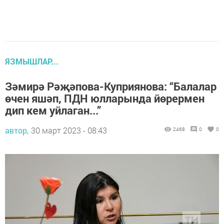
ЯЗМЫШЛАР...
Зәмирә Рәҗәпова-Куприянова: “Балалар
өчен яшәп, ПДН юлларында йөрермен
дип кем уйлаган...”
автор,
30 март 2023 - 08:43
2468
0
0