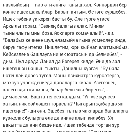
назлыйсың — һәр әти-әнигә таныш хәл. Көннәрдән бер
көнне ишек шакыйлар. Барып ачтым. Өстәге күршебез.
Ишек төбенә үк кереп басты бу. Әле түргә үтәсе!
Аркылы торам. “Сезнең балагыз елак. Минем
тынычлыгымны боза, йокларга комачалый”, - ди.
“Балабыз кечкенә шул, еламыйча гына үсмәсләр инде,
берүк гафу итегез. Нишләтим, юри кыйнап елатмыйбыз.
Көйсезләнә башлауга ничек юатасын да белмибез”, -
дим. Шул арада Данил да йөгереп килде. Әни дә зал
ишегеннән башын тыкты. Данилны күргәч: “Бу бала
бөтенләй дөрес түгел. Моны психиатрга күрсәтергә,
махсус учреждениедә дәваларга кирәк. Үзегезнең
хәлегездән килмәсә, берәр белгечкә бирегез”, -
димәсенме. Башта телсез калдым. “Ул үзе җүнсез
хатын, ник сөйләшеп торасың? Чыгарып җибәр дә яп
ишегеңне!” - ди әни. Эшебез тыгыз чакларда балаларга
күз-колак булырга әле дә әнине алып киләбез. Ул
вакытта да әни бездә иде. Ишек төбендә торган зур
гына йомшак уенчык — мәчене күреп: “Соң мәче