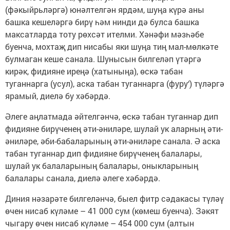
(фәкыйрьләргә) юнәлтелгән ярдәм, шуңа күрә аны
башка кешеләргә бирү һәм нинди дә булса башка
максатларда тоту рөхсәт ителми. Хәнәфи мәзһәбе
буенча, мохтаҗ дип нисабы яки шуңа тиң мал-мөлкәте
булмаган кеше санала. Шунысын билгеләп үтәргә
кирәк, фидияне иреңә (хатыныңа), өскә табан
туганнарга (усул), аска табан туганнарга (фуру‘) түләргә
ярамый, диелә бу хәбәрдә.
Әлеге аңлатмада әйтелгәнчә, өскә табан туганнар дип
фидияне бирүченең әти-әниләре, шулай ук аларның әти-
әниләре, әби-бабаларының әти-әниләре санала. Ә аска
табан туганнар дип фидияне бирүченең балалары,
шулай ук балаларының балалары, оныкларының
балалары санала, диелә әлеге хәбәрдә.
Диния нәзарәте билгеләнчә, быел фитр сәдакасы түләү
өчен нисаб күләме – 41 000 сум (көмеш буенча). Зәкят
чыгару өчен нисаб күләме – 454 000 сум (алтын