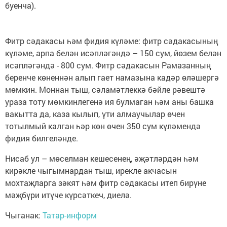
буенча).
Фитр сәдакасы һәм фидия күләме: фитр сәдакасының
күләме, арпа белән исәпләгәндә – 150 сум, йөзем белән
исәпләгәндә - 800 сум. Фитр сәдакасын Рамазанның
беренче көненнән алып гает намазына кадәр өләшергә
мөмкин. Моннан тыш, сәламәтлеккә бәйле рәвештә
ураза тоту мөмкинлегенә ия булмаган һәм аны башка
вакытта да, каза кылып, үти алмаучылар өчен
тотылмый калган һәр көн өчен 350 сум күләмендә
фидия билгеләнде.
Нисаб ул – мөселман кешесенең, әҗәтләрдән һәм
кирәкле чыгымнардан тыш, ирекле акчасын
мохтаҗларга зәкят һәм фитр сәдакасы итеп бирүне
мәҗбүри итүче күрсәткеч, диелә.
Чыганак:
Татар-информ