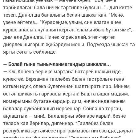
тәрбияләгән бала ничек тәртипле булсын...” - дип китте
тезеп. Данил да балалыгы белән шаккаткан. “Менә,
үзенә әйтегез... “Күрәсеңме, улым, син елаган өчен
күрше апасы ачуланып кергән, еламыйбыз бүтән яме”, -
дим әле Данилга. Ничек кирәк алай, этеп-төртеп
диярлек чыгарып җибәрдем моны. Подъезда чыккач та
ярты сәгать сөйләнде.
— Болай гына тынычланмагандыр шикелле...
— Юк. Көненә бер-ике мәртәбә батарей шакый иде,
күнектек. Берзаман гаиләбез белән гастрольгә генә
киткән идек, опека бүлегеннән шалтыратылар. Минем
өстән шикаять гаризасы кергән! Башта ышанмадым,
номерымны бутаганнардыр, дим, ничек инде минем
балалар сукбайланып йөрсеннәр. Сөйләшә торгач,
аңлаштык — мин!.. Балаларны әбиләре карый, безне
теләсә кая йөриләр, дигәннәр. “Гаиләбез белән
республика җитәкчесе программасы нигезендә, дәүләт
тарафыннан финансланган “Әниләр һәм бәбиләр”