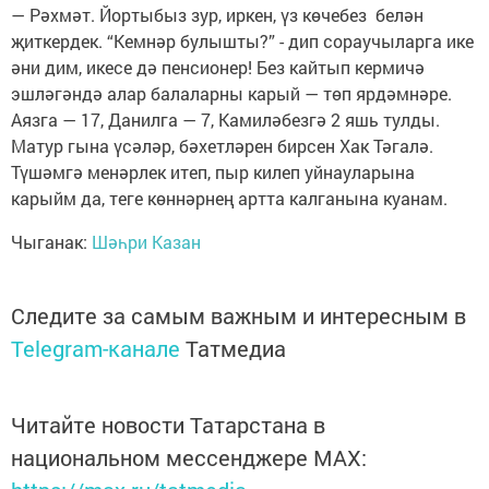
— Рәхмәт. Йортыбыз зур, иркен, үз көчебез белән
җиткердек. “Кемнәр булышты?” - дип сораучыларга ике
әни дим, икесе дә пенсионер! Без кайтып кермичә
эшләгәндә алар балаларны карый — төп ярдәмнәре.
Аязга — 17, Данилга — 7, Камиләбезгә 2 яшь тулды.
Матур гына үсәләр, бәхетләрен бирсен Хак Тәгалә.
Түшәмгә менәрлек итеп, пыр килеп уйнауларына
карыйм да, теге көннәрнең артта калганына куанам.
Чыганак:
Шәһри Казан
Следите за самым важным и интересным в
Telegram-канале
Татмедиа
Читайте новости Татарстана в
национальном мессенджере MАХ: