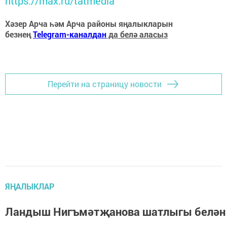
https://max.ru/tatmedia
Хәзер Арча һәм Арча районы яңалыкларын
безнең
Telegram-каналдан
да белә аласыз
Перейти на страницу новости
ЯҢАЛЫКЛАР
Ландыш Нигъмәтҗанова шатлыгы белән