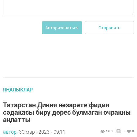
Отправить
Авторизоваться
ЯҢАЛЫКЛАР
Татарстан Диния нәзарәте фидия
сәдакасы бирү дөрес булмаган очракны
аңлатты
автор,
30 март 2023 - 09:11
1431
0
0