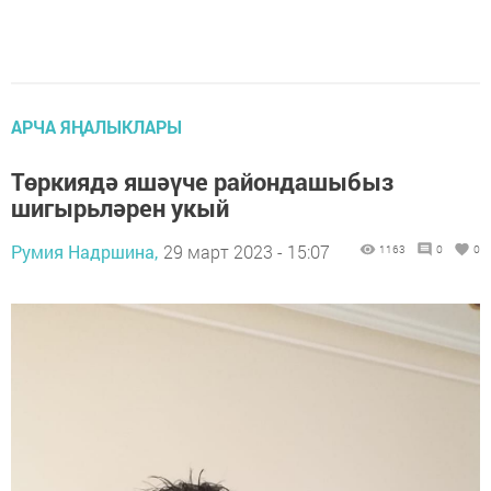
АРЧА ЯҢАЛЫКЛАРЫ
Төркиядә яшәүче райондашыбыз
шигырьләрен укый
Румия Надршина,
29 март 2023 - 15:07
1163
0
0