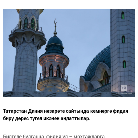
Татарстан Диния нәзарәте сайтында кемнәргә фидия
бирү дөрес түгел икәнен аңлаттылар.
Билгеле булганча, фидия ул – мохтаҗларга