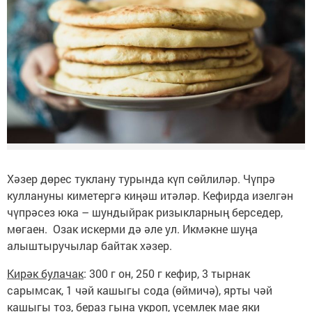
Хәзер дөрес туклану турында күп сөйлиләр. Чүпрә
куллануны киметергә киңәш итәләр. Кефирда изелгән
чүпрәсез юка – шундыйрак ризыкларның берседер,
мөгаен. Озак искерми дә әле ул. Икмәкне шуңа
алыштыручылар байтак хәзер.
Кирәк булачак
: 300 г он, 250 г кефир, 3 тырнак
сарымсак, 1 чәй кашыгы сода (өймичә), ярты чәй
кашыгы тоз, бераз гына укроп, үсемлек мае яки