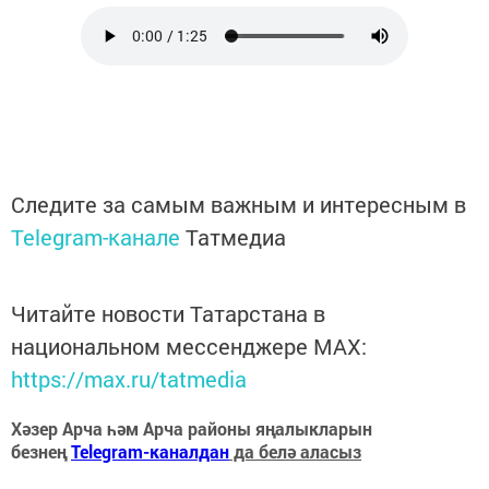
Следите за самым важным и интересным в
Telegram-канале
Татмедиа
Читайте новости Татарстана в
национальном мессенджере MАХ:
https://max.ru/tatmedia
Хәзер Арча һәм Арча районы яңалыкларын
безнең
Telegram-каналдан
да белә аласыз