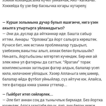
Хоккейда бу үзе бер баскычка югары күтәрелү.
— Күрше золымына дучар булып яшәгәнче, нигә үзен
акылга утыртырга уйламадыгыз?
— Әни дә, дуслар да әйткәннәр иде. Башта сабыр
иттем. Аннары “Орловка”да йорт салырга керештек.
Күчәсе бит, ник өстәмә проблемалар тудырып,
үзебезнең вакытны алып, ахмак белән булышыйк?
Ниһаять, йортыбызны өлгертеп күчендек. Бер-ике ай
элек кенә ул фатирны да саттык. “Яратам” торак
комплексыннан затлырак фатир алдык, балалар үсеп
килә, киләчәкне уйладык. Хәзер Аллаһыга мең шөкер,
балалар өйдә футбол уйныйлар, сүз әйтүче юк. Алайса,
теге фатирда юкка үзәккә үттеләр...
— Гыйбрәт итеп сөйләрлек...
— Әле бит аннан соң да тынычлык бирмәде. Без йортка
күчендек, Аязга мәктәбе якын, дип, әни белән икесе