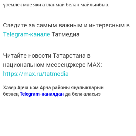
үсемлек мае яки атланмай белән майлыйбыз.
Следите за самым важным и интересным в
Telegram-канале
Татмедиа
Читайте новости Татарстана в
национальном мессенджере MАХ:
https://max.ru/tatmedia
Хәзер Арча һәм Арча районы яңалыкларын
безнең
Telegram-каналдан
да белә аласыз