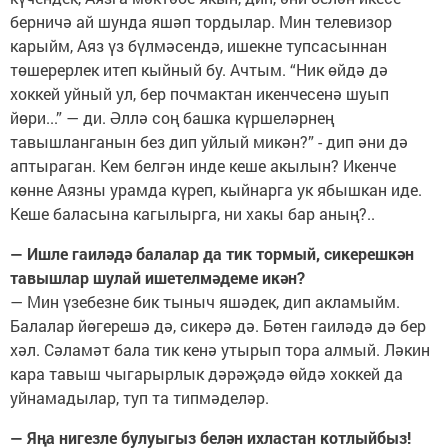
берничә ай шунда яшәп тордылар. Мин телевизор
карыйм, Аяз үз бүлмәсендә, ишекне тупсасыннан
төшерерлек итеп кыйный бу. Ачтым. “Ник өйдә дә
хоккей уйный ул, бер почмактан икенчесенә шуып
йөри...” — ди. Әллә соң башка күршеләрнең
тавышланганын без дип уйлый микән?” - дип әни дә
аптыраган. Кем белгән инде кеше акылын? Икенче
көнне Аязны урамда күреп, кыйнарга ук ябышкан иде.
Кеше баласына кагылырга, ни хакы бар аның?..
— Ишле гаиләдә балалар да тик тормый, сикерешкән
тавышлар шулай ишетелмәдеме икән?
— Мин үзебезне бик тыныч яшәдек, дип акламыйм.
Балалар йөгерешә дә, сикерә дә. Бөтен гаиләдә дә бер
хәл. Сәламәт бала тик кенә утырып тора алмый. Ләкин
кара тавыш чыгарырлык дәрәҗәдә өйдә хоккей да
уйнамадылар, туп та типмәделәр.
— Яңа нигезле булуыгыз белән ихластан котлыйбыз!