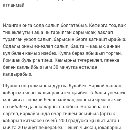
атланмай.
Иләнгән онга сода салып болгатабыз. Кефирга тоз, вак
тишекле угыч аша чыгарылган сарымсак, ваклап
туралган укроп салып, барысын бергә катнаштырабыз.
Содалы онны әз-әзләп салып, башта – кашык, аннан
кул белән камыр изәбез. Кулга бераз ябышып торган,
йомшак булырга тиеш. Камырны түгәрәкләп, пленка
белән каплыйбыз һәм 30 минутка өстәлдә
калдырабыз.
Шуннан соң камырны дүрткә бүләбез. Һәркайсыннан
кабартма ясап, калынрак итеп җәябез. Табаны үсемлек
мае яки атланмай белән майлап, манный ярмасы яки
он сибәбез дә юкаларны салабыз. Өсләренә сөт
сөртеп, һәркайсында өчәр тишем ясыйбыз (артык
кабарып китмәсен өчен). 200 градуска җылытылган
мичтә 20 минут пешерәбез. Пешеп чыккач, юкаларны