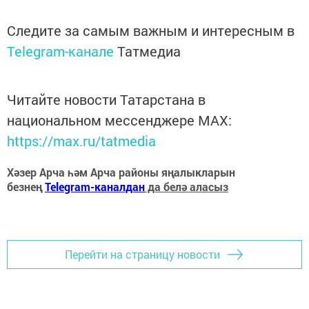
Следите за самым важным и интересным в
Telegram-канале
Татмедиа
Читайте новости Татарстана в
национальном мессенджере MАХ:
https://max.ru/tatmedia
Хәзер Арча һәм Арча районы яңалыкларын
безнең
Telegram-каналдан
да белә аласыз
Перейти на страницу новости