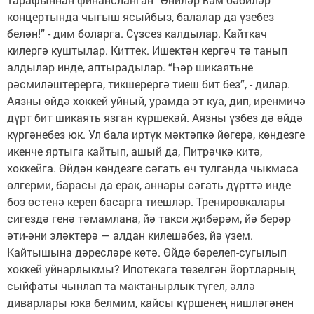
концертында чыгыш ясыйбыз, балалар да үзебез
белән!” - дим боларга. Сүзсез калдылар. Кайткач
килергә куштылар. Киттек. Ишектән кергәч тә танып
алдылар инде, аптырадылар. “Һәр шикаятьне
рәсмиләштерергә, тикшерергә тиеш бит без”, - диләр.
Аязны өйдә хоккей уйный, урамда эт куа, дип, иренмичә
дүрт бит шикаять язган күршекәй. Аязны үзбез дә өйдә
күргәнебез юк. Ул бала иртүк мәктәпкә йөгерә, көндезге
икенче яртыга кайтып, ашый да, Питрәчкә китә,
хоккейга. Өйдән көндезге сәгать өч тулганда чыкмаса
өлгерми, барасы да ерак, аннары сәгать дүрттә инде
боз өстенә кереп басарга тиешләр. Тренировкалары
сигездә генә тәмамлана, йә такси җибәрәм, йә берәр
әти-әни эләктерә — алдан килешәбез, йә үзем.
Кайтышына дәресләре көтә. Өйдә бәрелеп-сугылып
хоккей уйнарлыкмы? Ипотекага төзелгән йортларның
сыйфаты чынлап та мактанырлык түгел, әллә
диварлары юка белмим, кайсы күршенең нишләгәнен