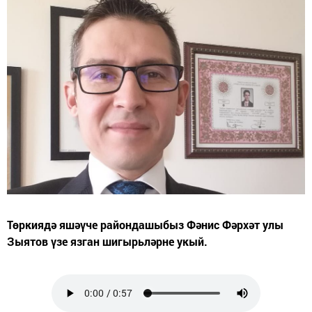
Төркиядә яшәүче райондашыбыз Фәнис Фәрхәт улы
Зыятов үзе язган шигырьләрне укый.