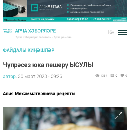
АРЧА ХӘБӘРЛӘРЕ
16+
"Арча хәбәрләре" газетасы - Арча районы
ФАЙДАЛЫ КИҢӘШЛӘР
Чүпрәсез юка пешерү ЫСУЛЫ
автор,
30 март 2023 - 09:26
1364
0
0
Алия Мөхәммәтвәлиева рецепты