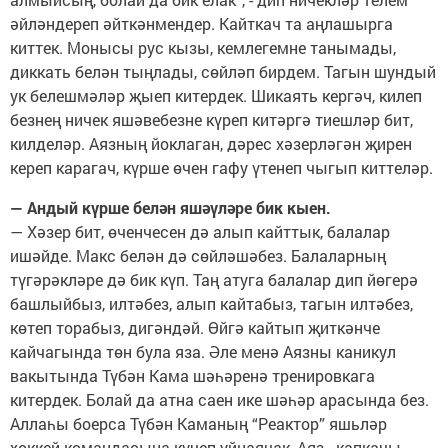
әйләндереп әйткәнмендер. Кайткач та аңлашырга
киттек. Монысы рус кызы, кемлегемне танымады,
диккать белән тыңлады, сөйләп бирдем. Тагын шундый
ук белешмәләр җыеп китердек. Шикаять кергәч, килеп
безнең ничек яшәвебезне күреп китәргә тиешләр бит,
килделәр. Аязның йоклаган, дәрес хәзерләгән җирен
кереп карагач, күрше өчен гафу үтенеп чыгып киттеләр.
— Андый күрше белән яшәүләре бик кыен.
— Хәзер бит, өченчесен дә алып кайттык, балалар
ишәйде. Макс белән дә сөйләшәбез. Балаларның
түгәрәкләре дә бик күп. Таң атуга балалар дип йөгерә
башлыйбыз, илтәбез, алып кайтабыз, тагын илтәбез,
көтеп торабыз, дигәндәй. Өйгә кайтып җиткәнче
кайчагында төн була яза. Әле менә Аязны каникул
вакытында Түбән Кама шәһәренә тренировкага
китердек. Болай да атна саен ике шәһәр арасында без.
Аллаһы боерса Түбән Каманың “Реактор” яшьләр
хоккей командасына күчеп уйнаячак, Аяз - капкачы.