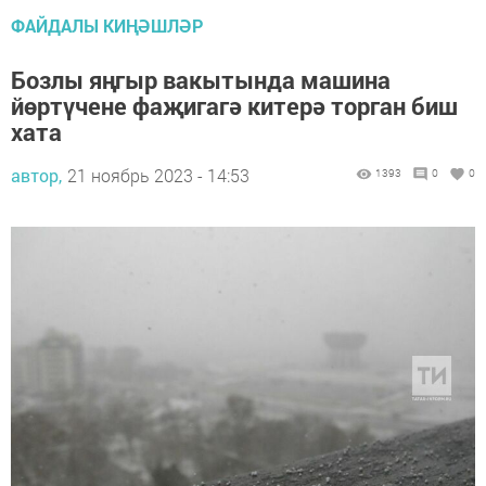
ФАЙДАЛЫ КИҢӘШЛӘР
Бозлы яңгыр вакытында машина
йөртүчене фаҗигагә китерә торган биш
хата
автор,
21 ноябрь 2023 - 14:53
1393
0
0