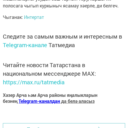
полосага чыгып куркыныч ясамау хәерле, ди белгеч.
Чыганак:
Интертат
Следите за самым важным и интересным в
Telegram-канале
Татмедиа
Читайте новости Татарстана в
национальном мессенджере MАХ:
https://max.ru/tatmedia
Хәзер Арча һәм Арча районы яңалыкларын
безнең
Telegram-каналдан
да белә аласыз