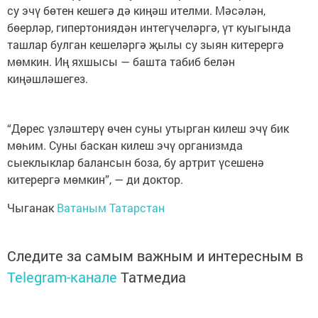
су эчү бөтен кешегә дә киңәш ителми. Мәсәлән,
бөерләр, гипертониядән интегүчеләргә, үт куыгында
ташлар булган кешеләргә җылы су зыян китерергә
мөмкин. Иң яхшысы — башта табиб белән
киңәшләшегез.
“Дөрес үзләштерү өчен суны утырган килеш эчү бик
мөһим. Суны баскан килеш эчү организмда
сыеклыклар балансын боза, бу артрит үсешенә
китерергә мөмкин”, — ди доктор.
Чыганак
Ватаным Татарстан
Следите за самым важным и интересным в
Telegram-канале
Татмедиа