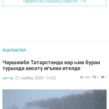
Перейти на страницу новости
ЯҢАЛЫКЛАР
Чәршәмбе Татарстанда кар һәм буран
турында кисәтү игълан ителде
автор,
21 ноябрь 2023 - 14:22
1084
0
0