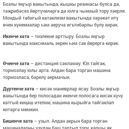
Бозлы яңгыр вакытында, кышкы резинасы булса да,
тәҗрибәсез йөртүчеләргә дә юлга чыкмый тору хәерле.
Мондый табигый катаклизм вакытында хәрәкәт итү
өчен күнекмәләр һәм аеруча игътибарлы булу кирәк.
Икенче хата
– тизлекне арттыру. Бозлы яңгыр
вакытында максималь әкрен һәм сак йөрергә кирәк.
Өченче хата
– дистанция сакламау. Юл тайгак,
тормозлау юлы арта. Алдан бара торган машина
тормозласа, бәрелү аермачык.
Дүртенче хата
– кисәк маневрлар ясау. Бозлы яңгыр
вакытында бер полосадан икенче полосага кисәк күчү
катгый киңәш ителми, машина кырыйга тайгаклап
китәргә мөмкин.
Бишенче хата
– узып. Алдан акрын бара торган
машиналарны узудан баш тартып тору, каршы як