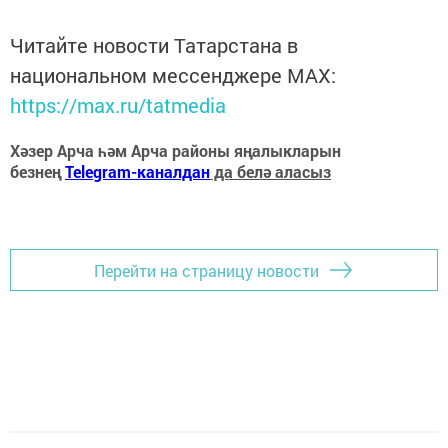
Читайте новости Татарстана в
национальном мессенджере MАХ:
https://max.ru/tatmedia
Хәзер Арча һәм Арча районы яңалыкларын
безнең
Telegram-каналдан
да белә аласыз
Перейти на страницу новости