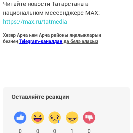
Читайте новости Татарстана в
национальном мессенджере MАХ:
https://max.ru/tatmedia
Хәзер Арча һәм Арча районы яңалыкларын
безнең
Telegram-каналдан
да белә аласыз
Оставляйте реакции
0
0
0
1
0