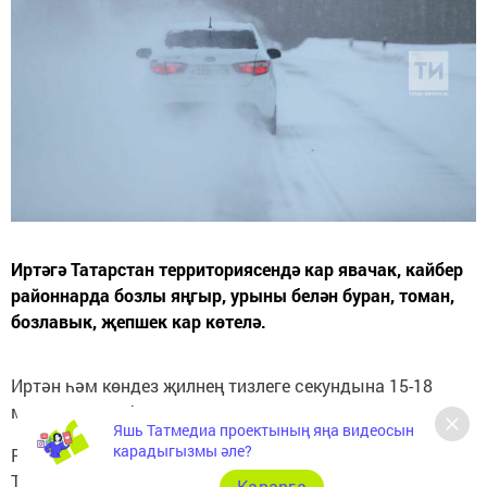
Иртәгә Татарстан территориясендә кар явачак, кайбер
районнарда бозлы яңгыр, урыны белән буран, томан,
бозлавык, җепшек кар көтелә.
Иртән һәм көндез җилнең тизлеге секундына 15-18
метрга кадәр фаразлана.
Яшь Татмедиа проектының яңа видеосын
карадыгызмы әле?
Россия Гадәттән тыш хәлләр министрлыгының
Татарстан буенча Баш идарәсендә республикада
Карарга