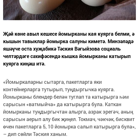
Җәй көне авыл кешесе йомырканы кая куярга белми, ә
кышын тавыклар йомырка салуны киметә. Минзәләдә
яшәүче оста хуҗабикә Тәския Вәгыйзова социаль
челтәрдәге сәхифәсендә кышка йомырканы катырып
куярга киңәш итә.
«Йомыркаларны сытарга, пакетларга яки
контейнерларга тутырып, туңдыргычка куярга.
Йомырканы блендер белән туглап та катырырга һәм
сарысын «ватмыйча» да катырырга була. Каткан
йомырканы туңдыргычтан алырга, азрак эрегәч, аның
сарысын аерып алу бик җиңел. Токмач, чәкчәк, бисквит
өчен пакетларга 5, 10 йомырка салып катырырга була»,
– дип сөйли Тәския ханым.