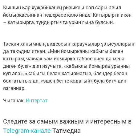
Кышын һәр хуҗабикәнең ризыкны сап-сары авыл
йомыркасыннан пешерәсе килә инде. Катырырга икән
– катырырга, туңдыргычта урын гына булсын.
Тәския ханымның видеосын караучылар үз ысулларын
да тәкъдим иткән. «Мин йомырканы кабыгы белән
катырам, чәкчәк һәм йомырка тәбәсе өчен дә менә
дигән була» дип язучыга, «кабыклы йомырка урынны
күп ала», «кабыгы белән катырмагыз, блендер белән
болгатыгыз да, «эшең бетте кодагый» була бит» дип
язганнар.
Чыганак:
Интертат
Следите за самым важным и интересным в
Telegram-канале
Татмедиа