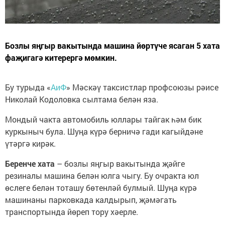
Бозлы яңгыр вакытында машина йөртүче ясаган 5 хата
фаҗигагә китерергә мөмкин.
Бу турыда «
АиФ
» Мәскәү таксистлар профсоюзы рәисе
Николай Кодоловка сылтама белән яза.
Мондый чакта автомобиль юллары тайгак һәм бик
куркыныч була. Шуңа күрә берничә гади кагыйдәне
үтәргә кирәк.
Беренче хата
– бозлы яңгыр вакытында җәйге
резиналы машина белән юлга чыгу. Бу очракта юл
өслеге белән тоташу бөтенләй булмый. Шуңа күрә
машинаны парковкада калдырып, җәмәгать
транспортында йөреп тору хәерле.