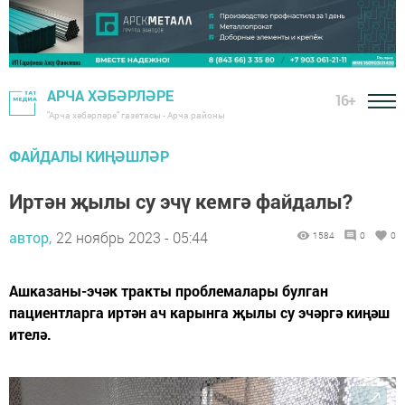
АРЧА ХӘБӘРЛӘРЕ
16+
"Арча хәбәрләре" газетасы - Арча районы
ФАЙДАЛЫ КИҢӘШЛӘР
Иртән җылы су эчү кемгә файдалы?
автор,
22 ноябрь 2023 - 05:44
1584
0
0
Ашказаны-эчәк тракты проблемалары булган
пациентларга иртән ач карынга җылы су эчәргә киңәш
ителә.