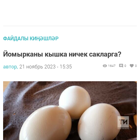
ФАЙДАЛЫ КИҢӘШЛӘР
Йомырканы кышка ничек сакларга?
автор,
21 ноябрь 2023 - 15:35
1647
0
0