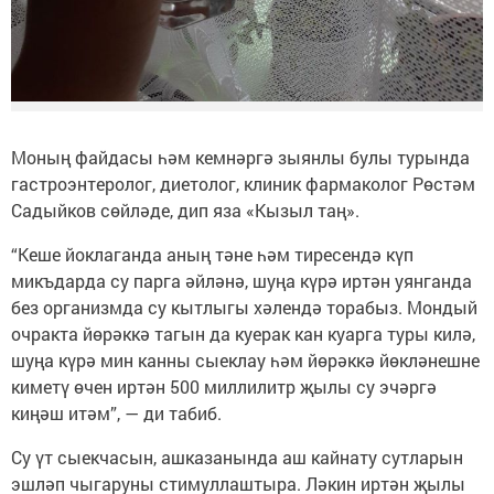
Моның файдасы һәм кемнәргә зыянлы булы турында
гастроэнтеролог, диетолог, клиник фармаколог Рөстәм
Садыйков сөйләде, дип яза «Кызыл таң».
“Кеше йоклаганда аның тәне һәм тиресендә күп
микъдарда су парга әйләнә, шуңа күрә иртән уянганда
без организмда су кытлыгы хәлендә торабыз. Мондый
очракта йөрәккә тагын да куерак кан куарга туры килә,
шуңа күрә мин канны сыеклау һәм йөрәккә йөкләнешне
киметү өчен иртән 500 миллилитр җылы су эчәргә
киңәш итәм”, — ди табиб.
Су үт сыекчасын, ашказанында аш кайнату сутларын
эшләп чыгаруны стимуллаштыра. Ләкин иртән җылы