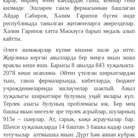
карау, өйрәнү өчен кайлардан гына, кемнәр генә
килмәде. Эшләрен гаилә фермасыннан башлаган
Айдар Сабиров, Хәлим Гарипов бүген инде
республикада танылган җитәкчеләргә әверелделәр.
Хәлим Гарипов хәтта Мәскәүгә барып медаль алып
кайтты.
Әлеге эшмәкәрләр күпме кешене эшле дә итте.
Җирлеккә кергән авылларда бер меңгә якын эшкә
яраклы кеше яши. Барысы 8 авылда 843 хуҗалыкта
2078 кеше исәпләнә. Әйтеп үтелгән ширкәтләрдән
тыш, гаилә фермаларында, кибетләрдә, бюджет
учреждениеләрендә эшләүчеләр шактый. Авыл
хуҗалыгы ширкәтләре булуның уңай яклары күп.
Терлек азыгы булуның проблемасы юк. Бер мең
башка якын мөгезле эре терлек асрыйлар, шуларның
915е – сыерлар. Ат, сарык, кәҗә асраучылар бар.
Шәхси хуҗалыкларда 14 баштан 3 башка кадәр сыер
тотучылар алтмышка якын. Дүрт һәм аннан күбрәк