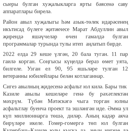
сыеры булган хуҗалыкларга ярты бәясенә саву
аппаратлары бирелә.
Район авыл хуҗалыгы һәм азык-төлек идарәсенең
икътисад бүлеге җитәкчесе Марат Абдуллин авыл
җирендә яшәүчеләр өчен гамәлдә булган
программалар турында тулы итеп аңлатып бирде.
2022 елда 29 кеше үлгән, 20 бала туган. 11 пар
гаилә корган. Соңгысы күңелдә бераз өмет уята,
билгеле. Узган ел 90, 95 яшьләре тулган 12
ветеранны юбилейлары белән котлаганнар.
Сигез авылның җидесенә асфальт юл килә. Бары тик
Казиле авылы кешеләре генә бу рәхәтлектән
мәхрүм. Түбән Мәтәскәгә чыга торган юлны
асфальтлау буенча проект та эшләнгән иде. Әмма ул
күп миллионнарга төшә, диләр. Аның кадәр акча
бирүләре икеле. Гомер-гомергә төп юл булган
Күпербаш–Казиле юлы кыска да, аның нигезе дә