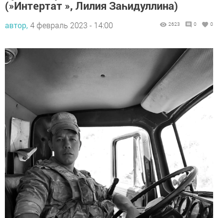
(»Интертат », Лилия Заһидуллина)
автор,
4 февраль 2023 - 14:00
2623
0
0