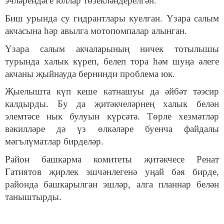
эчләрендәге юллар төзекләндерелгән.
Биш урында су гидрантлары куелган. Үзара салым
акчасына һәр авылга мотопомпалар алынган.
Үзара салым акчаларының ничек тотылышы
турында халык күреп, белеп тора һәм шуңа әлеге
акчаны җыйнауда бернинди проблема юк.
Җыелышта күп кеше катнашуы да әйбәт тәэсир
калдырды. Бу да җитәкчеләрнең халык белән
элемтәсе нык булуын күрсәтә. Төрле хезмәтләр
вәкилләре дә үз өлкәләре буенча файдалы
мәгълүматлар бирделәр.
Район башкарма комитеты җитәкчесе Ренат
Гатиятов җирлек эшчәнлегенә уңай бәя бирде,
районда башкарылган эшләр, алга планнар белән
таныштырды.