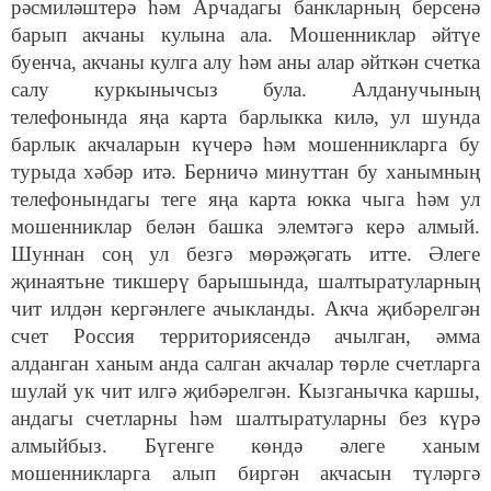
рәсмиләштерә һәм Арчадагы банкларның берсенә
барып акчаны кулына ала. Мошенниклар әйтүе
буенча, акчаны кулга алу һәм аны алар әйткән счетка
салу куркынычсыз була. Алданучының
телефонында яңа карта барлыкка килә, ул шунда
барлык акчаларын күчерә һәм мошенникларга бу
турыда хәбәр итә. Берничә минуттан бу ханымның
телефонындагы теге яңа карта юкка чыга һәм ул
мошенниклар белән башка элемтәгә керә алмый.
Шуннан соң ул безгә мөрәҗәгать итте. Әлеге
җинаятьне тикшерү барышында, шалтыратуларның
чит илдән кергәнлеге ачыкланды. Акча җибәрелгән
счет Россия территориясендә ачылган, әмма
алданган ханым анда салган акчалар төрле счетларга
шулай ук чит илгә җибәрелгән. Кызганычка каршы,
андагы счетларны һәм шалтыратуларны без күрә
алмыйбыз. Бүгенге көндә әлеге ханым
мошенникларга алып биргән акчасын түләргә