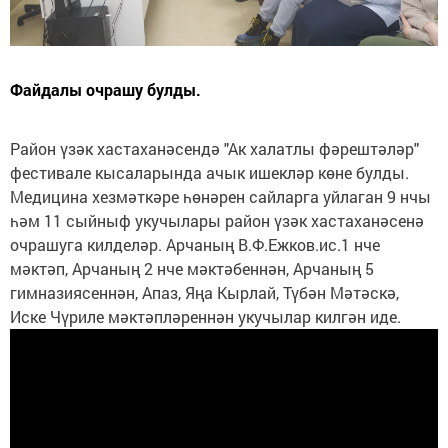
Файдалы очрашу булды.
Район үзәк хастаханәсендә "Ак халатлы фәрештәләр"
фестивале кысаларында ачык ишекләр көне булды.
Медицина хезмәткәре һөнәрен сайларга уйлаган 9 нчы
һәм 11 сыйныф укучылары район үзәк хастаханәсенә
очрашуга килделәр. Арчаның В.Ф.Ежков.ис.1 нче
мәктәп, Арчаның 2 нче мәктәбеннән, Арчаның 5
гимназиясеннән, Апаз, Яңа Кырлай, Түбән Мәтәскә,
Иске Чүриле мәктәпләреннән укучылар килгән иде.