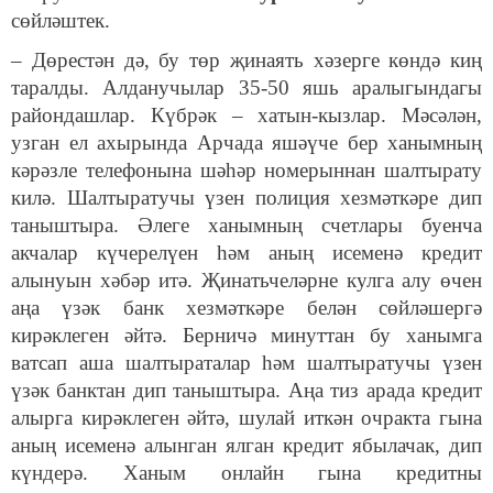
сөйләштек.
– Дөрестән дә, бу төр җинаять хәзерге көндә киң
таралды. Алданучылар 35-50 яшь аралыгындагы
райондашлар. Күбрәк – хатын-кызлар. Мәсәлән,
узган ел ахырында Арчада яшәүче бер ханымның
кәрәзле телефонына шәһәр номерыннан шалтырату
килә. Шалтыратучы үзен полиция хезмәткәре дип
таныштыра. Әлеге ханымның счетлары буенча
акчалар күчерелүен һәм аның исеменә кредит
алынуын хәбәр итә. Җинатьчеләрне кулга алу өчен
аңа үзәк банк хезмәткәре белән сөйләшергә
кирәклеген әйтә. Берничә минуттан бу ханымга
ватсап аша шалтыраталар һәм шалтыратучы үзен
үзәк банктан дип таныштыра. Аңа тиз арада кредит
алырга кирәклеген әйтә, шулай иткән очракта гына
аның исеменә алынган ялган кредит ябылачак, дип
күндерә. Ханым онлайн гына кредитны