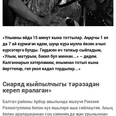
«Улымны өйдә 15 минут кына тоттылар. Аңарчы 1 ел
да 7 ай күрмәгән идем, шуңа күрә мулла йөзен ачып
күрсәтергә булды. Гәүдәсен өч тапкыр сыйпадым,
«Улым, матурым, бәхил бул миннән...» – дидем.
Калганнарын хәтерләмим, янымнан тотып кына
йөрттеләр, гел укол кадап тордылар...»
Снаряд кыйпылчыгы тәрәзәдән
кереп яралаган»
Балтач районы Арбор авылында яшәүче Рәмзия
Рәхмәтуллина белән күз яшьләре аша сөйләштек. Аның
белән аралашканнан соң үземнең дә җан урыныннан