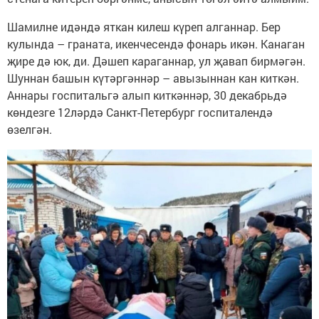
Шамилне идәндә яткан килеш күреп алганнар. Бер
кулында – граната, икенчесендә фонарь икән. Канаган
җире дә юк, ди. Дәшеп караганнар, ул җавап бирмәгән.
Шуннан башын күтәргәннәр – авызыннан кан киткән.
Аннары госпитальгә алып киткәннәр, 30 декабрьдә
көндезге 12ләрдә Санкт-Петербург госпиталендә
өзелгән.