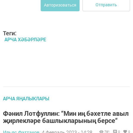
Отправить
Авторизоваться
Теги:
АРЧА ХӘБӘРЛӘРЕ
АРЧА ЯҢАЛЫКЛАРЫ
Фәнил Лотфуллин: “Мин иң бәхетле авыл
җирлекләре башлыкларының берсе“
Ильяс Фәттахов,
4 февраль 2023 - 14:28
781
0
0