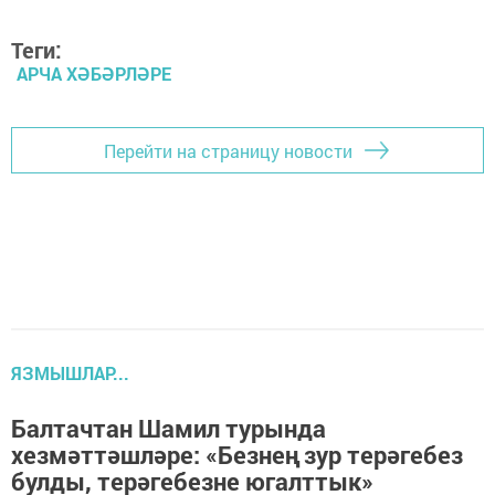
Теги:
АРЧА ХӘБӘРЛӘРЕ
Перейти на страницу новости
ЯЗМЫШЛАР...
Балтачтан Шамил турында
хезмәттәшләре: «Безнең зур терәгебез
булды, терәгебезне югалттык»