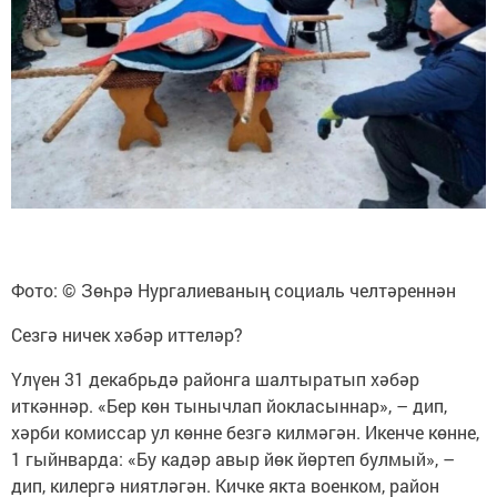
Фото: © Зөһрә Нургалиеваның социаль челтәреннән
Сезгә ничек хәбәр иттеләр?
Үлүен 31 декабрьдә районга шалтыратып хәбәр
иткәннәр. «Бер көн тынычлап йокласыннар», – дип,
хәрби комиссар ул көнне безгә килмәгән. Икенче көнне,
1 гыйнварда: «Бу кадәр авыр йөк йөртеп булмый», –
дип, килергә ниятләгән. Кичке якта военком, район