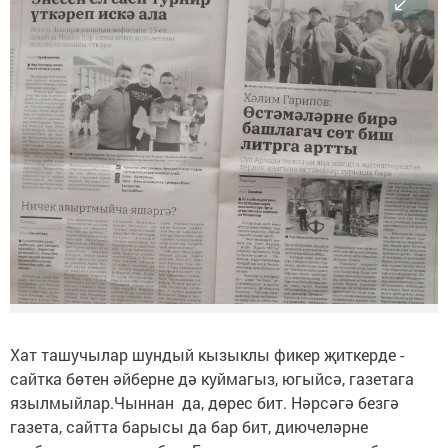
Хат ташучылар шундый кызыклы фикер җиткерде -
сайтка бөтен әйберне дә куймагыз, югыйсә, газетага
язылмыйлар.Чыннан да, дөрес бит. Нәрсәгә безгә
газета, сайтта барысы да бар бит, диючеләрне