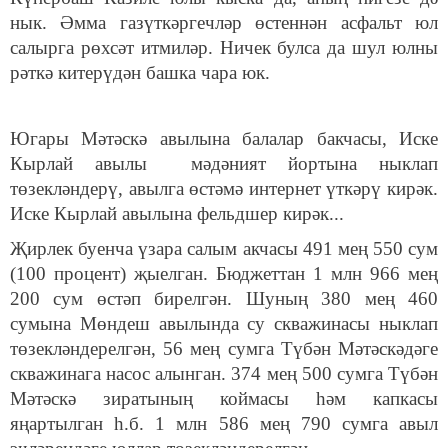
нык. Әмма газүткәргечләр өстеннән асфальт юл
салырга рөхсәт итмиләр. Ничек булса да шул юлны
рәткә китерүдән башка чара юк.
Югары Мәтәскә авылына балалар бакчасы, Иске
Кырлай авылы мәдәният йортына ныклап
төзекләндерү, авылга өстәмә интернет үткәрү кирәк.
Иске Кырлай авылына фельдшер кирәк...
Җирлек буенча үзара салым акчасы 491 мең 550 сум
(100 процент) җыелган. Бюджеттан 1 млн 966 мең
200 сум өстәп бирелгән. Шуның 380 мең 460
сумына Мөндеш авылында су скважинасы ныклап
төзекләндерелгән, 56 мең сумга Түбән Мәтәскәдәге
скважинага насос алынган. 374 мең 500 сумга Түбән
Мәтәскә зиратының коймасы һәм капкасы
яңартылган һ.б. 1 млн 586 мең 790 сумга авыл