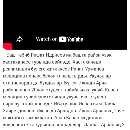
Баш табиб Рифат Идрисов иң башта район үзәк
хастаханәсе турында сөйләде. Хастаханәдә
реанимация бүлеге җитәкчесе Ринат Урманов
медицина һөнәре белән таныштырды. Укучылар
стационарда да булдылар. Бүгенге көндә Арча
районыннан 20ләп студент табиблыкка укый. Казан
медицина университетында укучы ике студент
очрашуга кайткан иде. Ибәтуллин Илназ һәм Ләйлә
Хәйретдинова. Икесе дә Арчадан. Илназ Арчаның 1нче
мәктәбен тәмамлаган. Алар Казан медицина
университеты турында сөйләделәр. Ләйлә - Арчаның 2