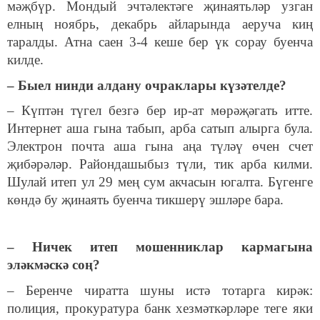
мәҗбүр. Мондый эчтәлектәге җинаятьләр узган
елның ноябрь, декабрь айларында аеруча киң
таралды. Атна саен 3-4 кеше бер үк сорау буенча
килде.
– Быел нинди алдану очраклары күзәтелде?
– Күптән түгел безгә бер ир-ат мөрәҗәгать итте.
Интернет аша гына табып, арба сатып алырга була.
Электрон почта аша гына аңа түләү өчен счет
җибәрәләр. Райондашыбыз түли, тик арба килми.
Шулай итеп ул 29 мең сум акчасын югалта. Бүгенге
көндә бу җинаять буенча тикшерү эшләре бара.
– Ничек итеп мошенниклар кармагына
эләкмәскә соң?
– Беренче чиратта шуны истә тотарга кирәк:
полиция, прокуратура банк хезмәткәрләре теге яки