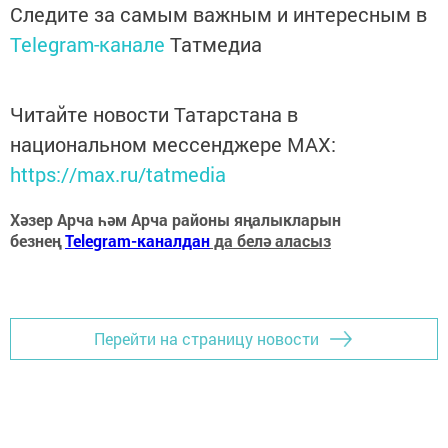
Следите за самым важным и интересным в
Telegram-канале
Татмедиа
Читайте новости Татарстана в
национальном мессенджере MАХ:
https://max.ru/tatmedia
Хәзер Арча һәм Арча районы яңалыкларын
безнең
Telegram-каналдан
да белә аласыз
Перейти на страницу новости