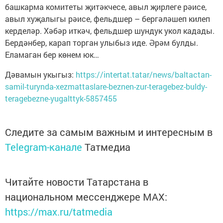
башкарма комитеты җитәкчесе, авыл җирлеге рәисе,
авыл хуҗалыгы рәисе, фельдшер – бергәләшеп килеп
керделәр. Хәбәр иткәч, фельдшер шундук укол кадады.
Бердәнбер, карап торган улыбыз иде. Әрәм булды.
Еламаган бер көнем юк…
Дәвамын укыгыз:
https://intertat.tatar/news/baltactan-
samil-turynda-xezmattaslare-beznen-zur-teragebez-buldy-
teragebezne-yugalttyk-5857455
Следите за самым важным и интересным в
Telegram-канале
Татмедиа
Читайте новости Татарстана в
национальном мессенджере MАХ:
https://max.ru/tatmedia