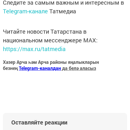
Следите за самым важным и интересным в
Telegram-канале
Татмедиа
Читайте новости Татарстана в
национальном мессенджере MАХ:
https://max.ru/tatmedia
Хәзер Арча һәм Арча районы яңалыкларын
безнең
Telegram-каналдан
да белә аласыз
Оставляйте реакции