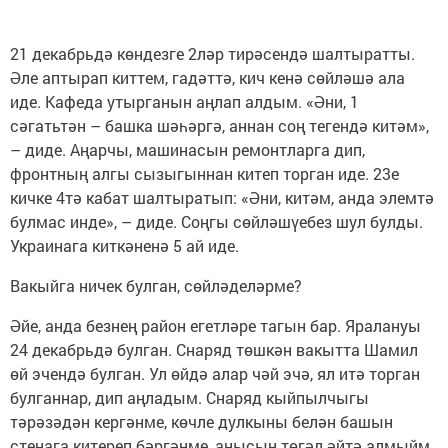
21 декабрьдә көндезге 2ләр тирәсендә шалтыратты.
Әле аптырап киттем, гадәттә, кич кенә сөйләшә ала
иде. Кафеда утырганын аңлап алдым. «Әни, 1
сәгатьтән – башка шәһәргә, аннан соң тегендә китәм»,
– диде. Аңарчы, машинасын ремонтларга дип,
фронтның алгы сызыгыннан китеп торган иде. 23е
кичке 4тә кабат шалтыратып: «Әни, китәм, анда элемтә
булмас инде», – диде. Соңгы сөйләшүебез шул булды.
Украинага киткәненә 5 ай иде.
Вакыйга ничек булган, сөйләделәрме?
Әйе, анда безнең район егетләре тагын бар. Яралануы
24 декабрьдә булган. Снаряд төшкән вакытта Шамил
өй эчендә булган. Ул өйдә алар чәй эчә, ял итә торган
булганнар, дип аңладым. Снаряд кыйпылчыгы
тәрәзәдән кергәнме, көчле дулкыны белән башын
стенага китереп бәргәнме, анысын төгәл әйтә алмыйм.