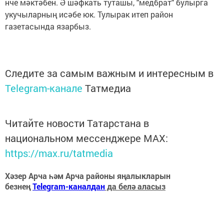
нче мәктәбен. Ә шәфкать туташы, "медбрат" булырга
укучыларның исәбе юк. Тулырак итеп район
газетасында язарбыз.
Следите за самым важным и интересным в
Telegram-канале
Татмедиа
Читайте новости Татарстана в
национальном мессенджере MАХ:
https://max.ru/tatmedia
Хәзер Арча һәм Арча районы яңалыкларын
безнең
Telegram-каналдан
да белә аласыз