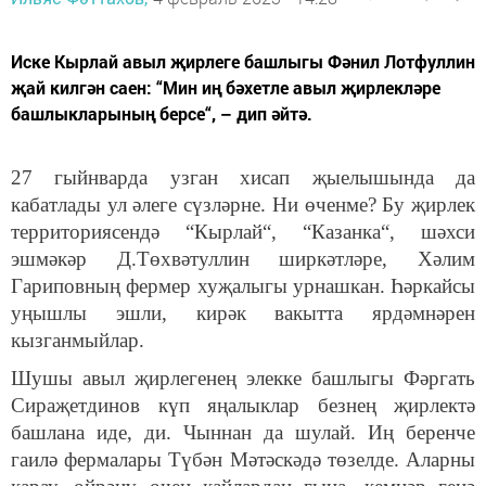
Иске Кырлай авыл җирлеге башлыгы Фәнил Лотфуллин
җай килгән саен: “Мин иң бәхетле авыл җирлекләре
башлыкларының берсе“, – дип әйтә.
27 гыйнварда узган хисап җыелышында да
кабатлады ул әлеге сүзләрне. Ни өченме? Бу җирлек
территориясендә “Кырлай“, “Казанка“, шәхси
эшмәкәр Д.Төхвәтуллин ширкәтләре, Хәлим
Гариповның фермер хуҗалыгы урнашкан. Һәркайсы
уңышлы эшли, кирәк вакытта ярдәмнәрен
кызганмыйлар.
Шушы авыл җирлегенең элекке башлыгы Фәргать
Сираҗетдинов күп яңалыклар безнең җирлектә
башлана иде, ди. Чыннан да шулай. Иң беренче
гаилә фермалары Түбән Мәтәскәдә төзелде. Аларны