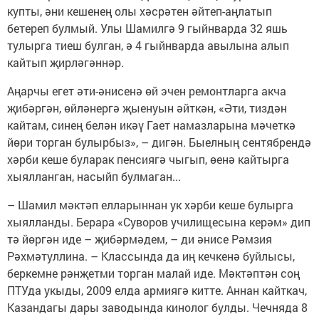
купты, әни кешенең олы хәсрәтен әйтеп-аңлатып
бетереп булмый. Улы Шамилгә 9 гыйнварда 32 яшь
тулырга тиеш булган, ә 4 гыйнварда авылына алып
кайтып җирләгәннәр.
Аңарчы егет әти-әнисенә өй эчен ремонтларга акча
җибәргән, өйләнергә җыенуын әйткән, «Әти, тиздән
кайтам, синең белән икәү Гает намазларына мәчеткә
йөри торган булырбыз», – дигән. Быелның сентябрендә
хәрби кеше буларак пенсиягә чыгып, өенә кайтырга
хыялланган, насыйп булмаган...
– Шамил мәктәп елларыннан ук хәрби кеше булырга
хыялланды. Берара «Суворов училищесына керәм» дип
тә йөргән иде – җибәрмәдем, – ди әнисе Рәмзия
Рәхмәтуллина. – Классында да иң кечкенә буйлысы,
беркемне рәнҗетми торган малай иде. Мәктәптән соң
ПТУда укыды, 2009 елда армиягә китте. Аннан кайткач,
Казандагы дары заводында кинолог булды. Чечняда 8