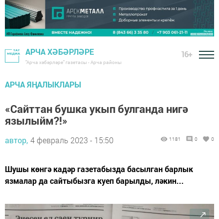
АРЧА ХӘБӘРЛӘРЕ
16+
"Арча хәбәрләре" газетасы - Арча районы
АРЧА ЯҢАЛЫКЛАРЫ
«Сайттан бушка укып булганда нигә
язылыйм?!»
автор,
4 февраль 2023 - 15:50
1181
0
0
Шушы көнгә кадәр газетабызда басылган барлык
язмалар да сайтыбызга куеп барылды, ләкин...