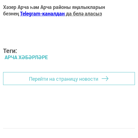
Хәзер Арча һәм Арча районы яңалыкларын
безнең
Telegram-каналдан
да белә аласыз
Теги:
АРЧА ХӘБӘРЛӘРЕ
Перейти на страницу новости