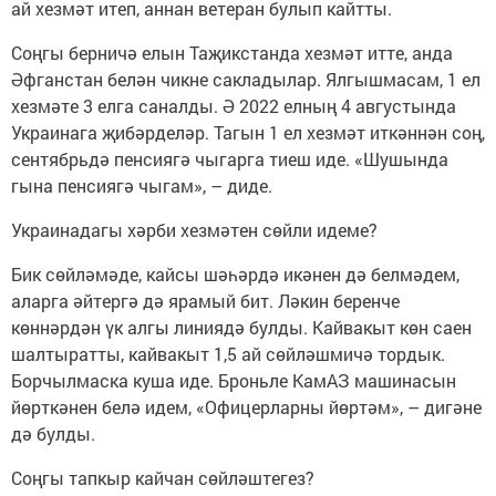
ай хезмәт итеп, аннан ветеран булып кайтты.
Соңгы берничә елын Таҗикстанда хезмәт итте, анда
Әфганстан белән чикне сакладылар. Ялгышмасам, 1 ел
хезмәте 3 елга саналды. Ә 2022 елның 4 августында
Украинага җибәрделәр. Тагын 1 ел хезмәт иткәннән соң,
сентябрьдә пенсиягә чыгарга тиеш иде. «Шушында
гына пенсиягә чыгам», – диде.
Украинадагы хәрби хезмәтен сөйли идеме?
Бик сөйләмәде, кайсы шәһәрдә икәнен дә белмәдем,
аларга әйтергә дә ярамый бит. Ләкин беренче
көннәрдән үк алгы линиядә булды. Кайвакыт көн саен
шалтыратты, кайвакыт 1,5 ай сөйләшмичә тордык.
Борчылмаска куша иде. Броньле КамАЗ машинасын
йөрткәнен белә идем, «Офицерларны йөртәм», – дигәне
дә булды.
Соңгы тапкыр кайчан сөйләштегез?