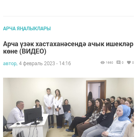
АРЧА ЯҢАЛЫКЛАРЫ
Арча үзәк хастаханәсендә ачык ишекләр
көне (ВИДЕО)
автор,
4 февраль 2023 - 14:16
1660
0
0