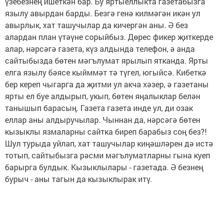
үзебезнең ишеткән бар. Бу яртыеллыкта газетабызга
язылу авырдан барды. Безгә генә килмәгән икән ул
авырлык, хат ташучылар да кичергән аны. Ә без
алардан план үтәүне сорыйбыз. Дөрес фикер җиткерде
алар, нәрсәгә газета, күз алдында телефон, ә анда
сайтыбызда бөтен мәгълумат ярылып ятканда. Ярты
елга язылу бәясе кыйммәт тә түгел, югыйсә. Кибеткә
бер кереп чыгарга да җитми ул акча хәзер, ә газетаны
ярты ел буе алдырып, укып, бөтен яңалыклар белән
танышып барасың. Газета газета инде ул, ди озак
еллар аны алдыручылар. Чыннан да, нәрсәгә бөтен
кызыклы язмаларны сайтка биреп барабыз соң без?!
Шул турыда уйлап, хат ташучылар киңәшләрен дә истә
тотып, сайтыбызга рәсми мәгълуматларны гына куеп
барырга булдык. Кызыклылары - газетада. Ә безнең
бурыч - аны тагын да кызыклырак итү.