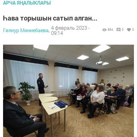
АРЧА ЯҢАЛЫКЛАРЫ
Һава торышын сатып алган...
4 февраль 2023 -
Гөлнур Миннебаева,
894
0
0
09:14