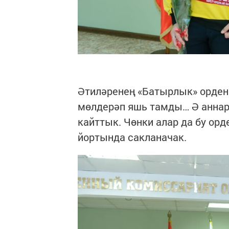
Әтиләренең «Батырлык» орден
мөлдерәп яшь тамды… Ә аннар
кайттык. Чөнки алар да бу орд
йортында сакланачак.