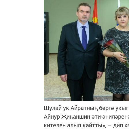
Шулай ук Айратның бергә укыга
Айнур Җиһаншин әти-әниләренә
кителен алып кайтты», – дип