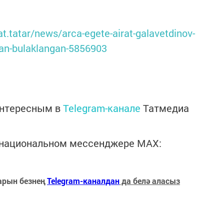
tat.tatar/news/arca-egete-airat-galavetdinov-
lan-bulaklangan-5856903
интересным в
Telegram-канале
Татмедиа
в национальном мессенджере MАХ:
арын безнең
Telegram-каналдан
да белә аласыз