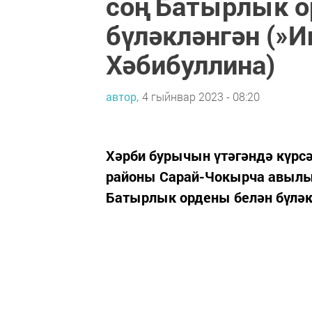
соң Батырлык о
бүләкләнгән (»И
Хәбибуллина)
автор,
4 гыйнвар 2023 - 08:20
Хәрби бурычын үтәгәндә күрс
районы Сарай-Чокырча авылы 
Батырлык ордены белән бүләк