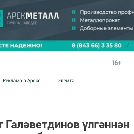
16+
Реклама в Арске
Элемтә
т Галәветдинов үлгәннән