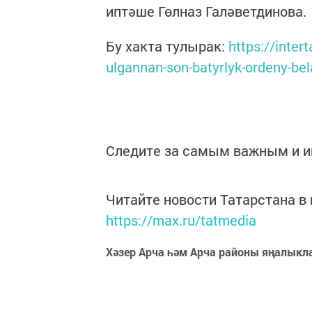
иптәше Гөлназ Галәветдинова.
Бу хакта тулырак:
https://inter
ulgannan-son-batyrlyk-ordeny-be
Следите за самым важным и 
Читайте новости Татарстана 
https://max.ru/tatmedia
Хәзер Арча һәм Арча районы яңалыкл