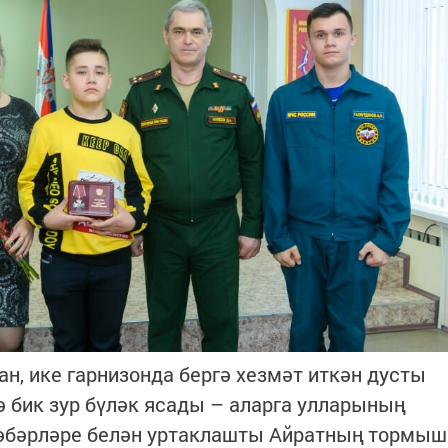
н, ике гарнизонда бергә хезмәт иткән дусты
 бик зур бүләк ясады – аларга улларының
 хәбәрләре белән уртаклашты Айратның тормыш