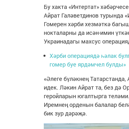
Бу хакта «Интертат» хәбәрчесе
Айрат Галәветдинов турында «И
Гомерен хәрби хезмәткә багыш
нокталарны да исән-имин үткә
Украинадагы махсус операция
Хәрби операциядә һәлак бул
гомер буе ярдәмчел булды»
«Әлеге бүләкнең Татарстанда,
идек. Ләкин Айрат та, без дә 
геройларын югалтырга теләми
Иремнең орденын балалар белә
бик зур дәрәҗә.