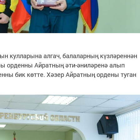
ын кулларына алгач, балаларның күзләреннән
ы орденны Айратның әти-әниләренә алып
енны бик көтте. Хәзер Айратның ордены туган