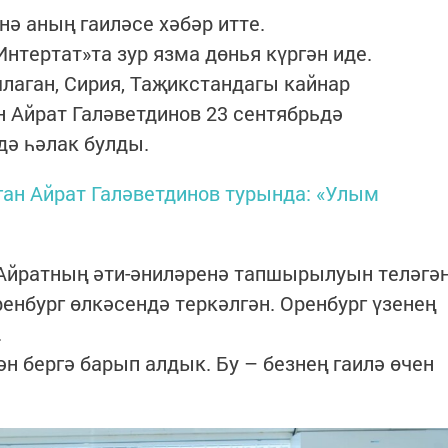
нә аның гаиләсе хәбәр итте.
нтертат»та зур язма дөнья күргән иде.
лаган, Сирия, Таҗикстандагы кайнар
н Айрат Галәветдинов 23 сентябрьдә
дә һәлак булды.
ган Айрат Галәветдинов турында: «Улым
 Айратның әти-әниләренә тапшырылуын теләгә
Оренбург өлкәсендә теркәлгән. Оренбург үзенең
.
н бергә барып алдык. Бу – безнең гаилә өчен