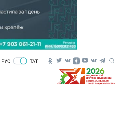
РУС
ТАТ