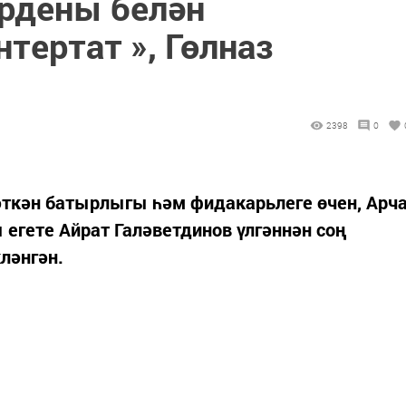
рдены белән
нтертат », Гөлназ
2398
0
әткән батырлыгы һәм фидакарьлеге өчен, Арч
егете Айрат Галәветдинов үлгәннән соң
ләнгән.