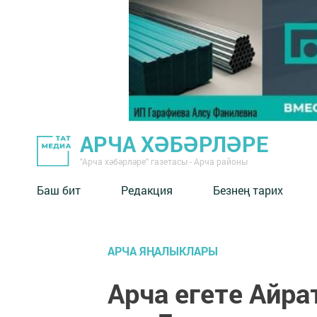
АРЧА ХӘБӘРЛӘРЕ
"Арча хәбәрләре" газетасы - Арча районы
Баш бит
Редакция
Безнең тарих
АРЧА ЯҢАЛЫКЛАРЫ
Арча егете Айра