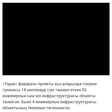
«Торак» федераль проекты кысаларында гомуми
суммасы 18 миллиард сум тәшкил иткән 55
инженерлык һәм юл инфраструктурасы объекты
төзелгән. Быел 4 инженерлык инфраструктурасы
объектының төзелеше төгәлләнгән.