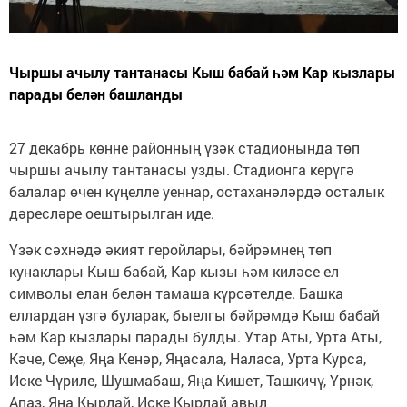
Чыршы ачылу тантанасы Кыш бабай һәм Кар кызлары
парады белән башланды
27 декабрь көнне районның үзәк стадионында төп
чыршы ачылу тантанасы узды. Стадионга керүгә
балалар өчен күңелле уеннар, остаханәләрдә осталык
дәресләре оештырылган иде.
Үзәк сәхнәдә әкият геройлары, бәйрәмнең төп
кунаклары Кыш бабай, Кар кызы һәм киләсе ел
символы елан белән тамаша күрсәтелде. Башка
еллардан үзгә буларак, быелгы бәйрәмдә Кыш бабай
һәм Кар кызлары парады булды. Утар Аты, Урта Аты,
Кәче, Сеҗе, Яңа Кенәр, Яңасала, Наласа, Урта Курса,
Иске Чүриле, Шушмабаш, Яңа Кишет, Ташкичү, Үрнәк,
Апаз, Яңа Кырлай, Иске Кырлай авыл