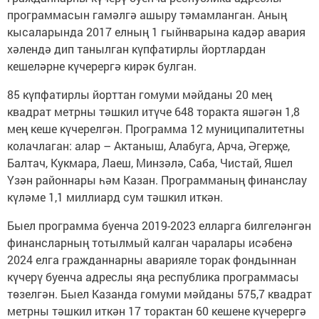
программасын гамәлгә ашыру тәмамланган. Аның
кысаларында 2017 елның 1 гыйнварына кадәр авария
хәлендә дип танылган күпфатирлы йортлардан
кешеләрне күчерергә кирәк булган.
85 күпфатирлы йорттан гомуми мәйданы 20 мең
квадрат метрны тәшкил итүче 648 торакта яшәгән 1,8
мең кеше күчерелгән. Программа 12 муниципалитетны
колачлаган: алар – Актаныш, Алабуга, Арча, Әгерҗе,
Балтач, Кукмара, Лаеш, Минзәлә, Саба, Чистай, Яшел
Үзән районнары һәм Казан. Программаның финанслау
күләме 1,1 миллиард сум тәшкил иткән.
Быел программа буенча 2019-2023 елларга билгеләнгән
финансларның тотылмый калган чаралары исәбенә
2024 елга гражданнарны аварияле торак фондыннан
күчерү буенча адреслы яңа республика программасы
төзелгән. Быел Казанда гомуми мәйданы 575,7 квадрат
метрны тәшкил иткән 17 торактан 60 кешене күчерергә