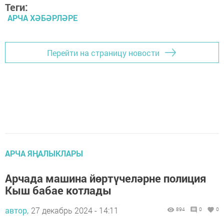
Теги:
АРЧА ХӘБӘРЛӘРЕ
Перейти на страницу новости
АРЧА ЯҢАЛЫКЛАРЫ
Арчада машина йөртүчеләрне полиция
Кыш бабае котлады
автор,
27 декабрь 2024 - 14:11
894
0
0