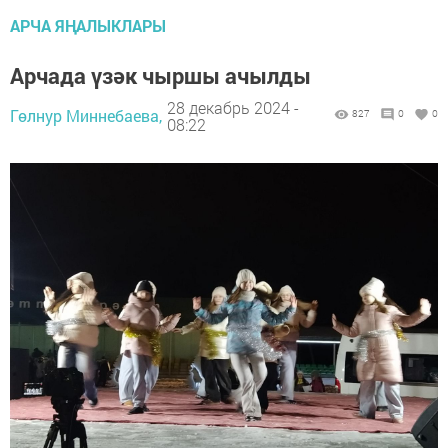
АРЧА ЯҢАЛЫКЛАРЫ
Арчада үзәк чыршы ачылды
28 декабрь 2024 -
Гөлнур Миннебаева,
827
0
0
08:22