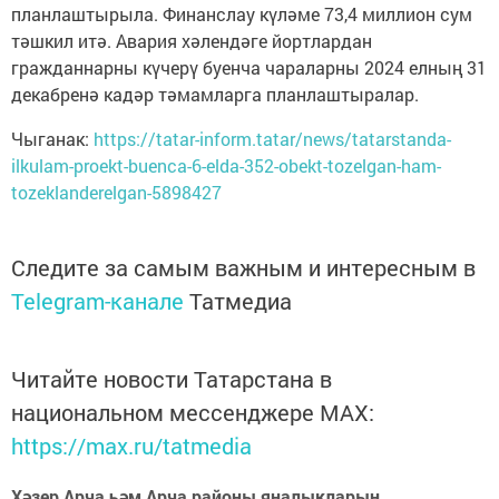
планлаштырыла. Финанслау күләме 73,4 миллион сум
тәшкил итә. Авария хәлендәге йортлардан
гражданнарны күчерү буенча чараларны 2024 елның 31
декабренә кадәр тәмамларга планлаштыралар.
Чыганак:
https://tatar-inform.tatar/news/tatarstanda-
ilkulam-proekt-buenca-6-elda-352-obekt-tozelgan-ham-
tozeklanderelgan-5898427
Следите за самым важным и интересным в
Telegram-канале
Татмедиа
Читайте новости Татарстана в
национальном мессенджере MАХ:
https://max.ru/tatmedia
Хәзер Арча һәм Арча районы яңалыкларын