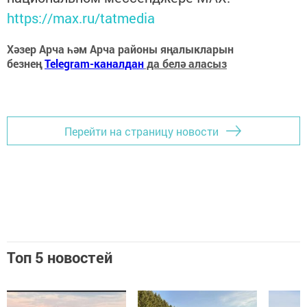
https://max.ru/tatmedia
Хәзер Арча һәм Арча районы яңалыкларын
безнең
Telegram-каналдан
да белә аласыз
Перейти на страницу новости
Топ 5 новостей