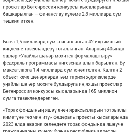
проектлар Бөтенроссия конкурсы кысаларында
башкарылган – финанслау күләме 2,8 миллиард сум
тәшкил иткән.
Быел 1,5 миллиард сумга исәпләнгән 42 иҗтимагый
киңлекне төзекләндерү төгәлләнгән. Аларның 40ында
эшләр «Уңайлы шәһәр мохитен формалаштыру»
федераль программасы нигезендә алып барылган. Бу
максатларга 1,4 миллиард сум юнәлтелгән. Калган 2
объект кече шәһәрләрдә һәм тарихи җирлекләрдә
уңайлы шәһәр мохите булдыруга иң яхшы проектлар
Бөтенроссия конкурсы кысаларында 165 миллион
сумга төзекләндерелгән.
«Торак фондының яшәү өчен яраксызларын тотрыклы
киметүне тәэмин итү» федераль проекты кысаларында
2023 елда авария хәлендәге торак фондында яшәүче
гражданнарны күчерү буенча республика адреслы