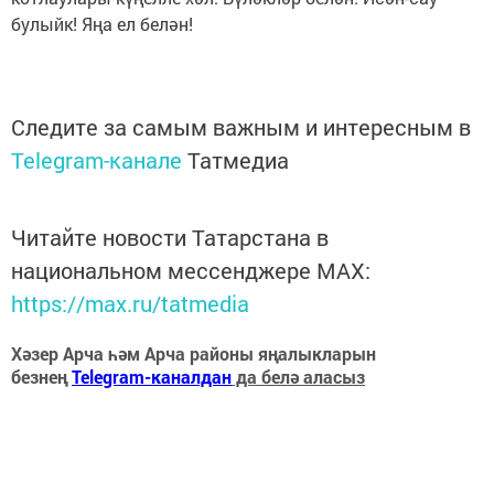
булыйк! Яңа ел белән!
Следите за самым важным и интересным в
Telegram-канале
Татмедиа
Читайте новости Татарстана в
национальном мессенджере MАХ:
https://max.ru/tatmedia
Хәзер Арча һәм Арча районы яңалыкларын
безнең
Telegram-каналдан
да белә аласыз