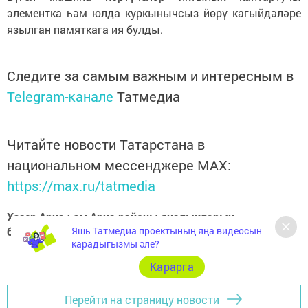
элементка һәм юлда куркынычсыз йөрү кагыйдәләре
язылган памяткага ия булды.
Следите за самым важным и интересным в
Telegram-канале
Татмедиа
Читайте новости Татарстана в
национальном мессенджере MАХ:
https://max.ru/tatmedia
Хәзер Арча һәм Арча районы яңалыкларын
Яшь Татмедиа проектының яңа видеосын
безнең
Telegram-каналдан
да белә аласыз
карадыгызмы әле?
Карарга
Перейти на страницу новости