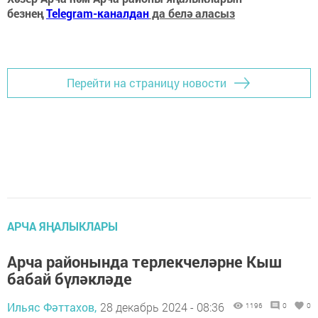
безнең
Telegram-каналдан
да белә аласыз
Перейти на страницу новости
АРЧА ЯҢАЛЫКЛАРЫ
Арча районында терлекчеләрне Кыш
бабай бүләкләде
Ильяс Фәттахов,
28 декабрь 2024 - 08:36
1196
0
0