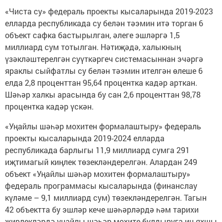
«Чиста су» федераль проекты кысаларында 2019-2023
елларда республикада су белән тәэмин итә торган 6
объект сафка бастырылган, әлеге эшләргә 1,5
миллиард сум тотылган. Нәтиҗәдә, халыкның
үзәкләштерелгән суүткәргеч системасыннан эчәргә
яраклы сыйфатлы су белән тәэмин ителгән өлеше 6
елда 2,8 проценттан 95,64 процентка кадәр арткан.
Шәһәр халкы арасында бу сан 2,6 проценттан 98,78
процентка кадәр үскән.
«Уңайлы шәһәр мохитен формалаштыру» федераль
проекты кысаларында 2019-2024 елларда
республикада барлыгы 11,9 миллиард сумга 291
иҗтимагый киңлек төзекләндерелгән. Алардан 249
объект «Уңайлы шәһәр мохитен формалаштыру»
федераль программасы кысаларында (финанслау
күләме – 9,1 миллиард сум) төзекләндерелгән. Тагын
42 объектта бу эшләр кече шәһәрләрдә һәм тарихи
җирлекләрдә уңайлы шәһәр мохите булдыруга иң яхшы