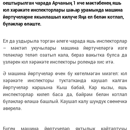
оештырылган чарада Арчаның 1 нче мәктәбенең яшь
юл хәрәкәте инспекторлары шәһәр урамында машина
йөртүчеләрне якынлашып килүче Яңа ел белән котлап,
бүләкләр өләште.
Ел да уздырыла торган әлеге чарада яшь инспекторлар
– мәктәп укучылары машина йөртүчеләргә изге
теләкләр теләп озатып кала, бераз вакытка булса да
үзләрен юл хәрәкәте инспекторы ролендә хис итә.
Ә машина йөртүчеләр өчен бу көтелмәгән мизгел: юл
хәрәкәте инспекторы туктатканда каушап калган
йөртүчеләр каршына Кыш бабай, Кар кызы, яшь
инспекторлар килеп баса да, бәйрәм белән котлап
бүләкләр өләшә башлый. Каушап калу шундук сөенечкә
әверелә.
Бүген машина йөртүчеләр яктылык кайтартучы