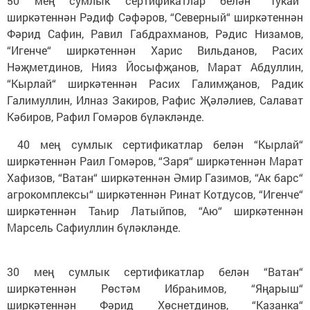
50 мең сумлык сертификатлар белән “Тукай“
ширкәтеннән Рәдиф Сәфәров, “Северный“ ширкәтеннән
Фәрид Сафин, Равил Габдрахманов, Рәдис Низамов,
“Игенче“ ширкәтеннән Харис Вильданов, Расих
Нәҗметдинов, Нияз Йосыфҗанов, Марат Абдуллин,
“Кырлай“ ширкәтеннән Расих Галимҗанов, Радик
Галимуллин, Илназ Закиров, Рафис Җәләлиев, Салават
Кәбиров, Рафил Гомәров бүләкләнде.
40 мең сумлык сертификатлар белән “Кырлай“
ширкәтеннән Раил Гомәров, “Заря“ ширкәтеннән Марат
Хафизов, “Ватан“ ширкәтеннән Әмир Газимов, “Ак барс“
агрокомплексы“ ширкәтеннән Ринат Котдусов, “Игенче“
ширкәтеннән Таһир Латыйпов, “Аю“ ширкәтеннән
Марсель Сафиуллин бүләкләнде.
30 мең сумлык сертификатлар белән “Ватан“
ширкәтеннән Рөстәм Ибраһимов, “Яңарыш“
ширкәтеннән Фәрид Хөснетдинов, “Казанка“