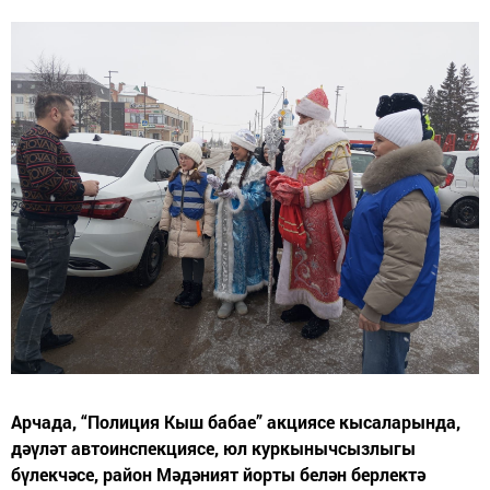
Арчада, “Полиция Кыш бабае” акциясе кысаларында,
дәүләт автоинспекциясе, юл куркынычсызлыгы
бүлекчәсе, район Мәдәният йорты белән берлектә