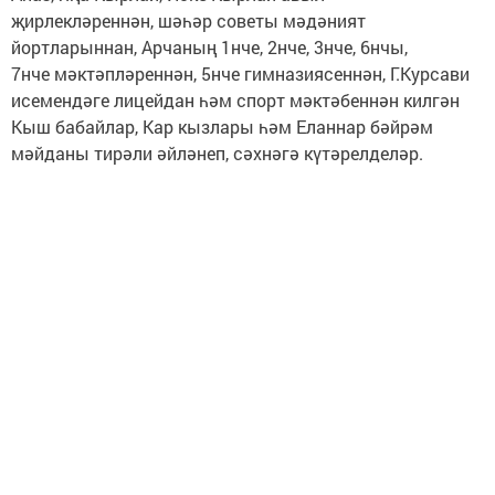
җирлекләреннән, шәһәр советы мәдәният
йортларыннан, Арчаның 1нче, 2нче, 3нче, 6нчы,
7нче мәктәпләреннән, 5нче гимназиясеннән, Г.Курсави
исемендәге лицейдан һәм спорт мәктәбеннән килгән
Кыш бабайлар, Кар кызлары һәм Еланнар бәйрәм
мәйданы тирәли әйләнеп, сәхнәгә күтәрелделәр.