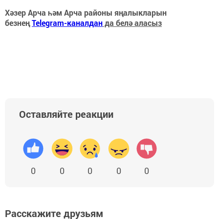
Хәзер Арча һәм Арча районы яңалыкларын
безнең
Telegram-каналдан
да белә аласыз
Оставляйте реакции
0
0
0
0
0
Расскажите друзьям