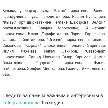
Бүләкләнүчеләр арасында “Ватан“ ширкәтеннән Рәзинә
Гарифуллина, Гүзәл Галәветдинова, Рафил Нургалиев,
“Кызыл Яр“ ширкәтеннән Гөлгенә Шакирова, Зөлфия
Мөхәммәтшина, Зөлфия Мортазина, “Ашытбаш“
ширкәтеннән Илшат Гарәфетдинов, Лариса Гарәфиева,
Фәридә Гайнетдинова, “Игенче“ ширкәтеннән Тәнзилә
Симонова, “Кырлай“ ширкәтеннән Гөлсинә Зарипова,
Лилия Хаҗиева, Ингел Закиров, “Северный“
ширкәтеннән Рәшид Йосыпов, Әмир Кәримов, Илфир
Әхмәтҗанов, “Яңарыш“ ширкәтеннән Фәния
Гыйльмиева, Зөлфия Минҗанова, Газинур Әхмәдиев та
бар.
Следите за самым важным и интересным в
Telegram-канале
Татмедиа