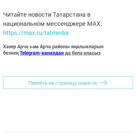
Читайте новости Татарстана в
национальном мессенджере MАХ:
https://max.ru/tatmedia
Хәзер Арча һәм Арча районы яңалыкларын
безнең
Telegram-каналдан
да белә аласыз
Перейти на страницу новости