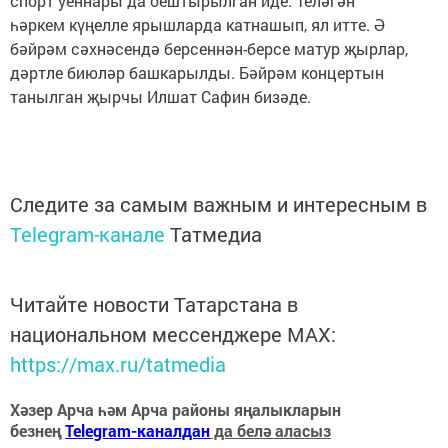
спорт уеннары да оештырылган иде. Теләгән
һәркем күңелле ярышларда катнашып, ял итте. Ә
бәйрәм сәхнәсендә берсеннән-берсе матур җырлар,
дәртле биюләр башкарылды. Бәйрәм концертын
танылган җырчы Илшат Сафин бизәде.
Следите за самым важным и интересным в
Telegram-канале
Татмедиа
Читайте новости Татарстана в
национальном мессенджере MАХ:
https://max.ru/tatmedia
Хәзер Арча һәм Арча районы яңалыкларын
безнең
Telegram-каналдан
да белә аласыз