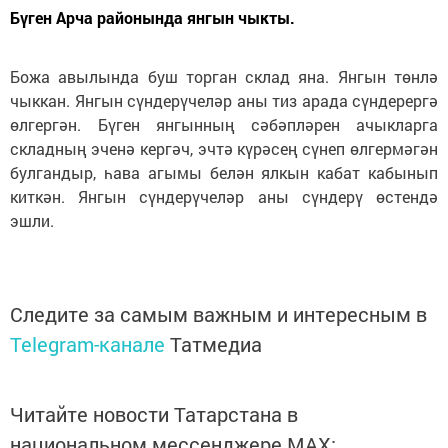
Бүген Арча районында янгын чыкты.
Божа авылында буш торган склад яна. Янгын төнлә
чыккан. Янгын сүндерүчеләр аны тиз арада сүндерергә
өлгергән. Бүген янгынның сәбәпләрен ачыкларга
складның эченә кергәч, эчтә күрәсең сүнеп өлгермәгән
булгандыр, һава агымы белән ялкын кабат кабынып
киткән. Янгын сүндерүчеләр аны сүндерү өстендә
эшли.
Следите за самым важным и интересным в
Telegram-канале
Татмедиа
Читайте новости Татарстана в
национальном мессенджере MАХ: