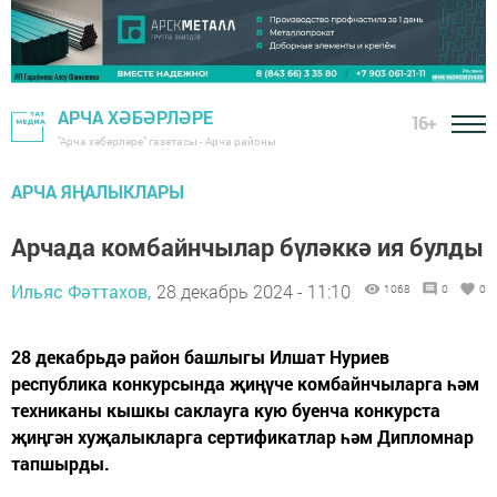
АРЧА ХӘБӘРЛӘРЕ
16+
"Арча хәбәрләре" газетасы - Арча районы
АРЧА ЯҢАЛЫКЛАРЫ
Арчада комбайнчылар бүләккә ия булды
Ильяс Фәттахов,
28 декабрь 2024 - 11:10
1068
0
0
28 декабрьдә район башлыгы Илшат Нуриев
республика конкурсында җиңүче комбайнчыларга һәм
техниканы кышкы саклауга кую буенча конкурста
җиңгән хуҗалыкларга сертификатлар һәм Дипломнар
тапшырды.