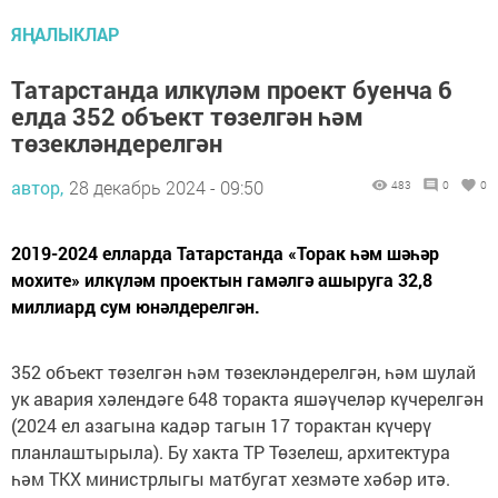
ЯҢАЛЫКЛАР
Татарстанда илкүләм проект буенча 6
елда 352 объект төзелгән һәм
төзекләндерелгән
автор,
28 декабрь 2024 - 09:50
483
0
0
2019-2024 елларда Татарстанда «Торак һәм шәһәр
мохите» илкүләм проектын гамәлгә ашыруга 32,8
миллиард сум юнәлдерелгән.
352 объект төзелгән һәм төзекләндерелгән, һәм шулай
ук авария хәлендәге 648 торакта яшәүчеләр күчерелгән
(2024 ел азагына кадәр тагын 17 торактан күчерү
планлаштырыла). Бу хакта ТР Төзелеш, архитектура
һәм ТКХ министрлыгы матбугат хезмәте хәбәр итә.