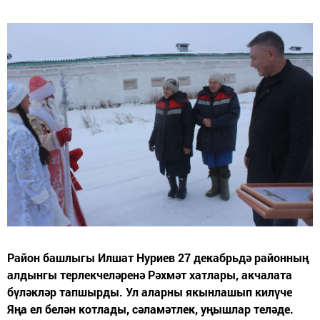
Район башлыгы Илшат Нуриев 27 декабрьдә районның
алдынгы терлекчеләренә Рәхмәт хатлары, акчалата
бүләкләр тапшырды. Ул аларны якынлашып килүче
Яңа ел белән котлады, сәламәтлек, уңышлар теләде.