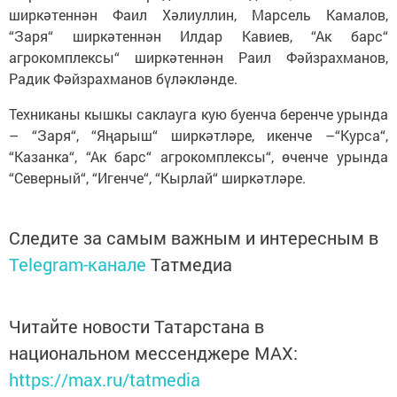
ширкәтеннән Фаил Хәлиуллин, Марсель Камалов,
“Заря“ ширкәтеннән Илдар Кавиев, “Ак барс“
агрокомплексы“ ширкәтеннән Раил Фәйзрахманов,
Радик Фәйзрахманов бүләкләнде.
Техниканы кышкы саклауга кую буенча беренче урында
– “Заря“, “Яңарыш“ ширкәтләре, икенче –“Курса“,
“Казанка“, “Ак барс“ агрокомплексы“, өченче урында
“Северный“, “Игенче“, “Кырлай“ ширкәтләре.
Следите за самым важным и интересным в
Telegram-канале
Татмедиа
Читайте новости Татарстана в
национальном мессенджере MАХ:
https://max.ru/tatmedia