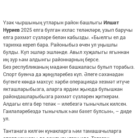
Үзәк чыршының утларын район башлыгы
Илшат
Нуриев
2025 елга булган ихлас теләкләре, узып баручы
елга рәхмәт сүзләре белән кабызды. «Быелгы ел да
тарихка кереп бара. Районыбыз өчен ул уңышлы
булды. Күп эшләр эшләнде. Авыл хуҗалыгы ягыннан
иң зур һәм алдынгы районнарның берсе.
Без республиканың мәдәни башкаласы булып торабыз.
Спорт буенча да җиңүләребез күп. Әлеге сәхәнәдән
бүгенге көндә махсус хәрби операциядә хезмәт итүче
якташларыбызга, аларга ярдәм җыюда булышкан
райондашларыбызга рәхмәт сүзләрен җиткерәм.
Алдагы елга бер теләк – илебезгә тынычлык килсен.
Гаиләләребездә тынычлык һәм бәхет булсын», – диде
ул.
Тантанага килгән кунакларга һәм тамашачыларга