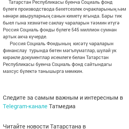
Татарстан Республикасы буенча Социаль фонд
бүлеге производствода бәхетсезлек очракларының һәм
һөнәри авыруларның санын киметү ягында. Бары тик
быел гына хезмәтне саклау чараларын тәэмин итүгә
Россия Социаль фонды бүлеге 545 миллион сумнан
артык акча күчерде.
Россия Социаль Фондының кисәтү чараларын
финанслау турында бөтен мәгълүматлар, шулай ук
кирәкле документлар исемлеге белән Татарстан
Республикасы буенча Социаль фонд сайтындагы
махсус бүлектә танышырга мөмкин.
Следите за самым важным и интересным в
Telegram-канале
Татмедиа
Читайте новости Татарстана в