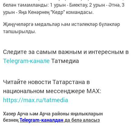
белән тәмамланды: 1 урын - Биектау, 2 урын - Әтнә, 3
урын - Яңа Кенәрнең "Кедр" командасы.
Җиңүчеләргә медальләр һәм истәлекләр бүләкләр
тапшырылды.
Следите за самым важным и интересным в
Telegram-канале
Татмедиа
Читайте новости Татарстана в
национальном мессенджере MАХ:
https://max.ru/tatmedia
Хәзер Арча һәм Арча районы яңалыкларын
безнең
Telegram-каналдан
да белә аласыз