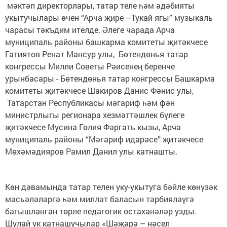
мәктәп директорлары, татар теле һәм әдәбияты
укытучылары өчен “Арча җире –Тукай ягы” музыкаль
чарасы тәкъдим ителде. Әлеге чарада Арча
муниципаль районы башкарма комитеты җитәкчесе
Гатиятов Ренат Мансур улы, Бөтендөнья татар
конгрессы Милли Советы Рәисенең беренче
урынбасары - Бөтендөнья татар конгрессы Башкарма
комитеты җитәкчесе Шакиров Данис Фәнис улы,
Татарстан Республикасы мәгариф һәм фән
министрлыгы регионара хезмәттәшлек бүлеге
җитәкчесе Мусина Гөлия Фәргать кызы, Арча
муниципаль районы “Мәгариф идарәсе” җитәкчесе
Мөхәмәдияров Рамил Данил улы катнашты.
Көн дәвамында татар телен уку-укытуга бәйле көнүзәк
мәсьәләләргә һәм милләт баласын тәрбияләүгә
багышланган төрле педагогик остаханәләр узды.
Шулай ук катнашучылар «Шәҗәрә – нәсел