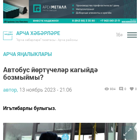
АРЧА ХӘБӘРЛӘРЕ
16+
"Арча хәбәрләре" газетасы - Арча районы
АРЧА ЯҢАЛЫКЛАРЫ
Автобус йөртүчеләр кагыйдә
бозмыймы?
автор,
13 ноябрь 2023 - 21:06
934
0
0
Игътибарлы булыгыз.