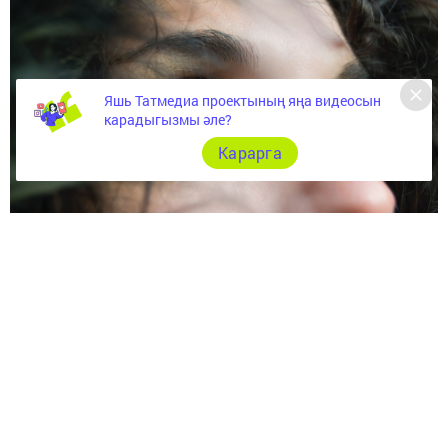
Яшь Татмедиа проектының яңа видеосын
карадыгызмы әле?
Карарга
Яшьлек дустым үз язмышында соңгы елларда булган
вакыйгаларын сөйләде, шуларны йөрәгем аша уздыра
торгач, төшләнеп беттем беркөн.
Имеш, кибеттә ризыклар алырга чират торабыз: минем