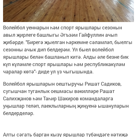
Волейбол уеннарын һәм спорт ярышлары сезонын
авыл җирлеге башлыгы Әгъзәм Гайфуллин ачып
җибәрде. "Бирегә җыелган һәркемне сәламләп, быелгы
сезонны ачык дип белдерәм. Ул быел волейбол
ярышлары белән башланып китә. Алды әле безне бик
күп күләмле спорт ярышлары һәм республикакүләм
чаралар көтә"- диде ул үз чыгышында.
Волейбол ярышларын оештыручы Ришат Садиков,
сугышчан туганлык оешмасы вәкилләре Рашат
Салихҗанов һәм Таһир Шакиров командаларга
уңышлар теләп, лаеклыларның җиңүенә ышануларын
белдерделәр.
Алты сәгать барган кызу ярышлар түбәндәге нәтиҗә