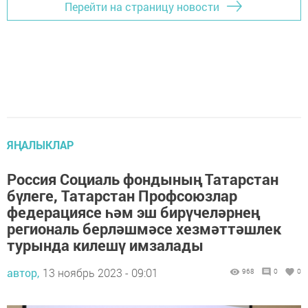
Перейти на страницу новости
ЯҢАЛЫКЛАР
Россия Социаль фондының Татарстан
бүлеге, Татарстан Профсоюзлар
федерациясе һәм эш бирүчеләрнең
региональ берләшмәсе хезмәттәшлек
турында килешү имзалады
автор,
13 ноябрь 2023 - 09:01
968
0
0