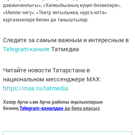
дәвамчанлыгы», «Халкыбызның күңел бизәкләре»,
«Милли чигү», «Театр яктылыкка, нурга илтә»
күргәзмәләре белән дә таныштылар.
Следите за самым важным и интересным в
Telegram-канале
Татмедиа
Читайте новости Татарстана в
национальном мессенджере MАХ:
https://max.ru/tatmedia
Хәзер Арча һәм Арча районы яңалыкларын
безнең
Telegram-каналдан
да белә аласыз