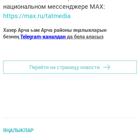
национальном мессенджере MАХ:
https://max.ru/tatmedia
Хәзер Арча һәм Арча районы яңалыкларын
безнең
Telegram-каналдан
да белә аласыз
Перейти на страницу новости
ЯҢАЛЫКЛАР