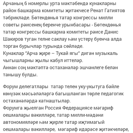
Арчаның 6 номерлы урта мәктәбендә кунакларны
район башкарма комитеты җитәкчесе Ренат Гатиятов
тәбрикләде. Бөтендөнья татар конгрессы милли
советы рәисенең беренче урынбасары - Бөтендөнья
татар конгрессы башкарма комитеты рәисе Данис
Шакиров туган телне саклау һәм үстерү буенча алда
торган бурычлар турында сөйләде.
Кунаклар “Арча җире – Тукай ягы“ дигән музыкаль
чыгышларны җылы кабул иттеләр.
Аннан соң мәктәптә остаханәләр эшчәнлеге белән
танышу булды.
Форум делегатлары татар телен уку-укытуга бәйле
көнүзәк мәсьәләләргә багышланган төрле педагогик
остаханәләрдә катнаштылар.
Форумга җыелган Россия Федерациясе мәгариф
оешмалары вәкилләре, татар милли-мәдәни
автономияләре һәм җирле татар иҗтимагый
оешмалары вәкилләре, мәгариф идарәсе җитәкчеләре,