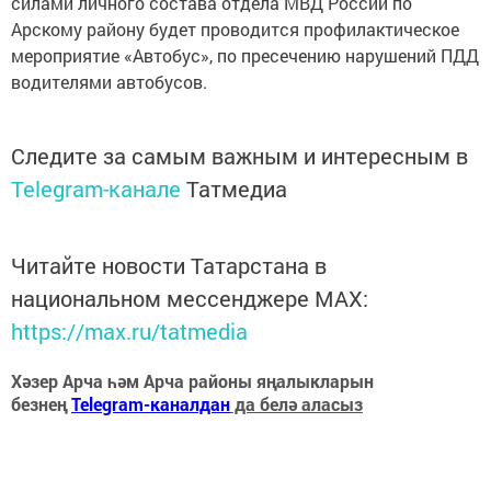
силами личного состава отдела МВД России по
Арскому району будет проводится профилактическое
мероприятие «Автобус», по пресечению нарушений ПДД
водителями автобусов.
Следите за самым важным и интересным в
Telegram-канале
Татмедиа
Читайте новости Татарстана в
национальном мессенджере MАХ:
https://max.ru/tatmedia
Хәзер Арча һәм Арча районы яңалыкларын
безнең
Telegram-каналдан
да белә аласыз