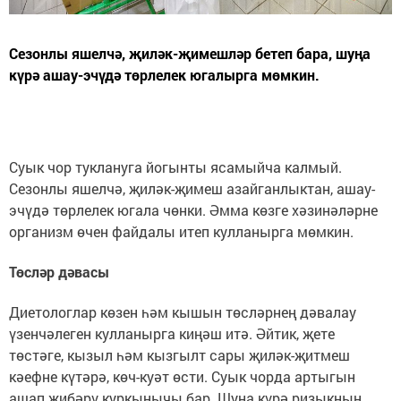
Сезонлы яшелчә, җиләк-җимешләр бетеп бара, шуңа
күрә ашау-эчүдә төрлелек югалырга мөмкин.
Суык чор туклануга йогынты ясамыйча калмый.
Сезонлы яшелчә, җиләк-җимеш азайганлыктан, ашау-
эчүдә төрлелек югала чөнки. Әмма көзге хәзинәләрне
организм өчен файдалы итеп кулланырга мөмкин.
Төсләр дәвасы
Диетологлар көзен һәм кышын төсләрнең дәвалау
үзенчәлеген кулланырга киңәш итә. Әйтик, җете
төстәге, кызыл һәм кызгылт сары җиләк-җитмеш
кәефне күтәрә, көч-куәт өсти. Суык чорда артыгын
ашап җибәрү куркынычы бар. Шуңа күрә ризыкның