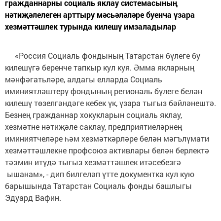
гражданнарны социаль яклау системасының
нәтиҗәлелеген арттыру мәсьәләләре буенча үзара
хезмәттәшлек турында килешү имзаладылар
«Россия Социаль фондының Татарстан бүлеге бу
килешүгә беренче тапкыр кул куя. Әмма якларның
мәнфәгатьләре, алдагы елларда Социаль
иминиятләштерү фондының региональ бүлеге белән
килешү төзелгәндәге кебек үк, үзара тыгыз бәйләнештә.
Безнең гражданнар хокукларын социаль яклау,
хезмәтне нәтиҗәле саклау, предприятиеләрнең
иминиятчеләре һәм хезмәткәрләре белән мәгълүмати
хезмәттәшлекне профсоюз активлары белән берлектә
тәэмин итүдә тыгыз хезмәттәшлек итәсебезгә
ышанам», - дип билгеләп үтте документка кул кую
барышында Татарстан Социаль фонды башлыгы
Эдуард Вафин.