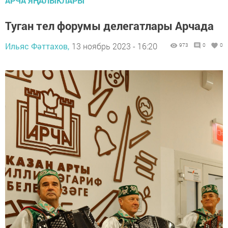
АРЧА ЯҢАЛЫКЛАРЫ
Туган тел форумы делегатлары Арчада
Ильяс Фәттахов,
13 ноябрь 2023 - 16:20
973
0
0