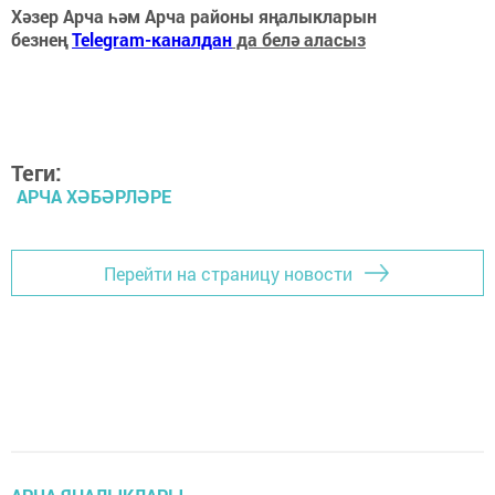
Хәзер Арча һәм Арча районы яңалыкларын
безнең
Telegram-каналдан
да белә аласыз
Теги:
АРЧА ХӘБӘРЛӘРЕ
Перейти на страницу новости