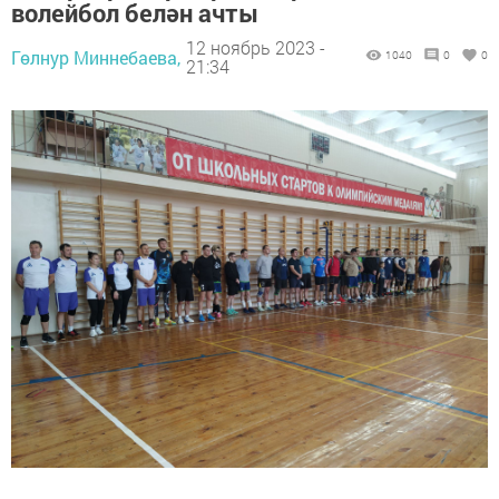
волейбол белән ачты
12 ноябрь 2023 -
Гөлнур Миннебаева,
1040
0
0
21:34