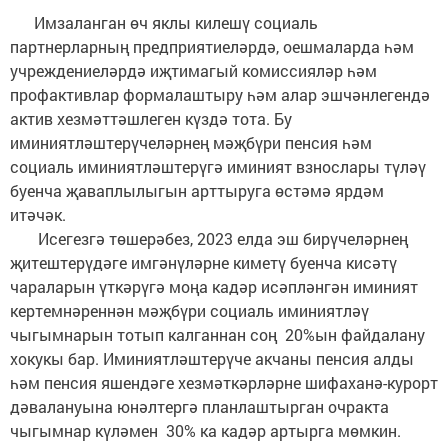
Имзаланган өч яклы килешү социаль
партнерларның предприятиеләрдә, оешмаларда һәм
учреждениеләрдә иҗтимагый комиссияләр һәм
профактивлар формалаштыру һәм алар эшчәнлегендә
актив хезмәттәшлеген күздә тота. Бу
иминиятләштерүчеләрнең мәҗбүри пенсия һәм
социаль иминиятләштерүгә иминият взнослары түләү
буенча җаваплылыгын арттыруга өстәмә ярдәм
итәчәк.
Исегезгә төшерәбез, 2023 елда эш бирүчеләрнең
җитештерүдәге имгәнүләрне киметү буенча кисәтү
чараларын үткәрүгә моңа кадәр исәпләнгән иминият
кертемнәреннән мәҗбүри социаль иминиятләү
чыгымнарын тотып калганнан соң 20%ын файдалану
хокукы бар. Иминиятләштерүче акчаны пенсия алды
һәм пенсия яшендәге хезмәткәрләрне шифаханә-курорт
дәвалануына юнәлтергә планлаштырган очракта
чыгымнар күләмен 30% ка кадәр артырга мөмкин.