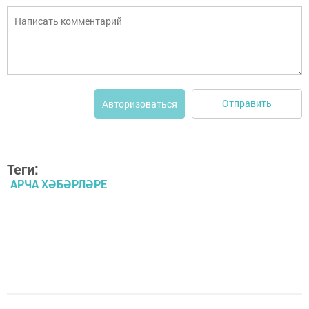
Отправить
Авторизоваться
Теги:
АРЧА ХӘБӘРЛӘРЕ