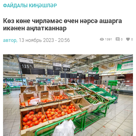
ФАЙДАЛЫ КИҢӘШЛӘР
Көз көне чирләмәс өчен нәрсә ашарга
икәнен аңлатканнар
автор,
13 ноябрь 2023 - 20:56
1391
0
0