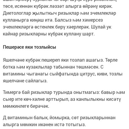
төсе, исеннән күбрәк ләззәт алырга өйрәнү кирәк.
Диетологлар җылыткыч ризыклар һәм эчемлекләр
кулланырга киңәш итә. Балсыз һәм хәмерсез
эчемлекләргә өстенлек бирү хәерлерәк. Шулай ук
кайнар ризыкларны күбрәк куллану шарт.
Пешерәсе яки тозлыйсы
Яшелчәне күбрәк пешереп яки тозлап ашагыз. Төрле
ботка һәм кузаклылар табыннан төшмәсен. С
витамины чыганагы сыйфатында цитрус, киви, тозлы
яшелчәне сайлагыз.
Тимергә бай ризыклар турында онытмагыз: бавыр һәм
сыер ите көч-хәлне арттырып, аз канлылыкны кисәтү
мөмкинлеге бирәчәк.
Д витаминын балык, йомырка, сөт ризыкларыннан
алырга мөмкин икәнен истә тотыгыз.