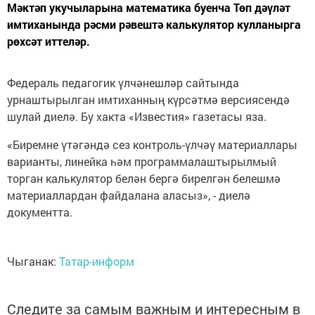
Мәктәп укучыларына математика буенча Төп дәүләт
имтиханында рәсми рәвештә калькулятор кулланырга
рөхсәт иттеләр.
Федераль педагогик үлчәнешләр сайтында
урнаштырылган имтиханның күрсәтмә версиясендә
шулай диелә. Бу хакта «Известия» газетасы яза.
«Биремне үтәгәндә сез контроль-үлчәү материаллары
варианты, линейка һәм программалаштырылмый
торган калькулятор белән бергә бирелгән белешмә
материаллардан файдалана аласыз», - диелә
документта.
Чыганак:
Татар-информ
Следите за самым важным и интересным в