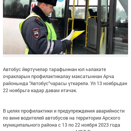
Автобус йөртүчеләр тарафыннан юл һәлакәте
очракларын профилактикалау максатыннан Арча
районында "Автобус"чарасы үткәрелә. Ул 13 ноябрьдән
22 ноябрьгә кадәр дәвам итәчәк.
В целях профилактики и предупреждения аварийности
по вине водителей автобусов на территории Арского
муниципального района с 13 по 22 ноября 2023 года