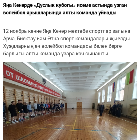
Яңа Кенәрдә «Дуслык кубогы» исеме астында узган
волейбол ярышларында алты команда уйнады
12 ноябрь көнне Яңа Кенәр мәктәбе спортлар залына
Арча, Биектау һәм Әтнә спорт командалары җыелды.
Хуҗаларның өч волейбол командасы белән бергә
барлыгы алты команда үзара көч сынашты.