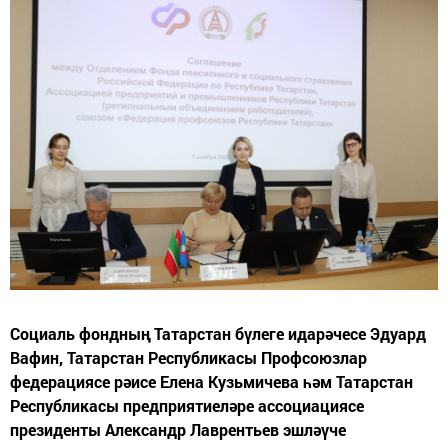
Социаль фондның Татарстан бүлеге идарәчесе Эдуард
Вафин, Татарстан Республикасы Профсоюзлар
федерациясе рәисе Елена Кузьмичева һәм Татарстан
Республикасы предприятиеләре ассоциациясе
президенты Александр Лаврентьев эшләүче