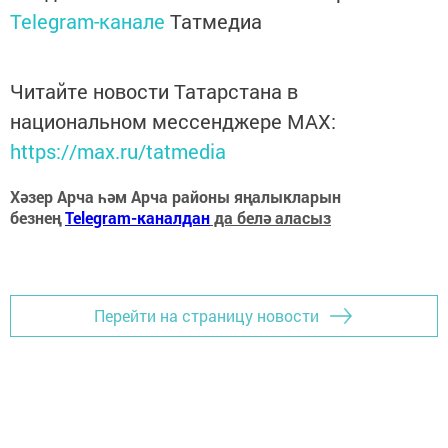
Telegram-канале
Татмедиа
Читайте новости Татарстана в
национальном мессенджере MАХ:
https://max.ru/tatmedia
Хәзер Арча һәм Арча районы яңалыкларын
безнең
Telegram-каналдан
да белә аласыз
Перейти на страницу новости