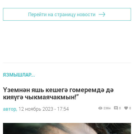
Перейти на страницу новости
ЯЗМЫШЛАР...
Үземнән яшь кешегә гомеремдә дә
кияүгә чыкмаячакмын!”
автор,
12 ноябрь 2023 - 17:54
2384
0
0