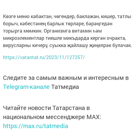
Көзге меню кабактан, чөгендер, баклажан, кишер, татлы
борыч, кәбестәнең барлык төрләре, бәрәңгедән
торырга мөмкин. Организмга витамин һәм
микроэлементлар тиешле микъдарда кергән очракта,
вирусларны кичерү, суыкка җайлашу җиңелрәк булачак.
https://vatantat.ru/2023/11/127257/
Следите за самым важным и интересным в
Telegram-канале
Татмедиа
Читайте новости Татарстана в
национальном мессенджере MАХ:
https://max.ru/tatmedia