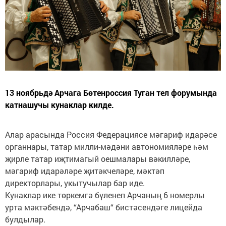
13 ноябрьдә Арчага Бөтенроссия Туган тел форумында
катнашучы кунаклар килде.
Алар арасында Россия Федерациясе мәгариф идарәсе
органнары, татар милли-мәдәни автономияләре һәм
җирле татар иҗтимагый оешмалары вәкилләре,
мәгариф идарәләре җитәкчеләре, мәктәп
директорлары, укытучылар бар иде.
Кунаклар ике төркемгә бүленеп Арчаның 6 номерлы
урта мәктәбендә, “Арчабаш“ бистәсендәге лицейда
булдылар.