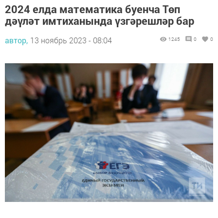
2024 елда математика буенча Төп
дәүләт имтиханында үзгәрешләр бар
автор,
13 ноябрь 2023 - 08:04
1245
0
0