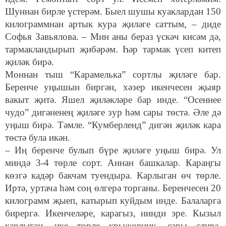
Шуннан бирле үстерәм. Быел шушы куаклардан 150
килограммнан артык кура җиләге саттым, – диде
Софья Завьялова. – Мин аны бераз үскәч кисәм дә,
тармакландырып җибәрәм. Һәр тармак үсеп китеп
җиләк бирә.
Моннан тыш “Карамелька” сортлы җиләге бар.
Беренче уңышын биргән, хәзер икенчесен җыяр
вакыт җитә. Яшел җиләкләре бар инде. “Осеннее
чудо” дигәненең җиләге зур һәм сары төстә. Әле дә
уңыш бирә. Тәмле. “Кумберленд” дигән җиләк кара
төстә була икән.
– Иң беренче булып бүре җиләге уңыш бирә. Ул
миндә 3-4 төрле сорт. Аннан башкалар. Караңгы
көзгә кадәр бакчам туендыра. Карлыган өч төрле.
Иртә, уртача һәм соң өлгерә торганы. Беренчесен 20
килограмм җыеп, катырып куйдым инде. Балаларга
бирергә. Икенчеләре, карагыз, нинди эре. Кызыл
карлыган, ике төрле крыжовник, сары слива,