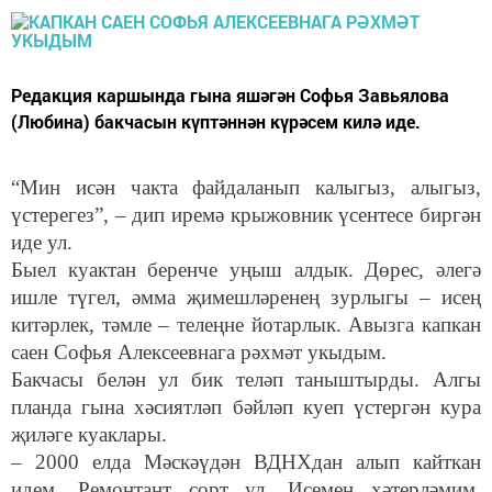
Редакция каршында гына яшәгән Софья Завьялова
(Любина) бакчасын күптәннән күрәсем килә иде.
“Мин исән чакта файдаланып калыгыз, алыгыз,
үстерегез”, – дип иремә крыжовник үсентесе биргән
иде ул.
Быел куактан беренче уңыш алдык. Дөрес, әлегә
ишле түгел, әмма җимешләренең зурлыгы – исең
китәрлек, тәмле – телеңне йотарлык. Авызга капкан
саен Софья Алексеевнага рәхмәт укыдым.
Бакчасы белән ул бик теләп таныштырды. Алгы
планда гына хәсиятләп бәйләп куеп үстергән кура
җиләге куаклары.
– 2000 елда Мәскәүдән ВДНХдан алып кайткан
идем. Ремонтант сорт ул. Исемен хәтерләмим.