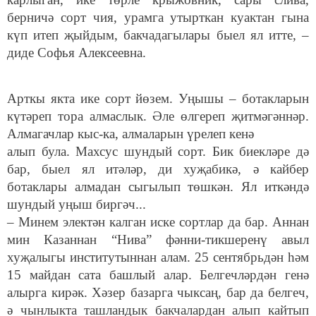
берничә сорт чия, урамга утырткан куактан гына
күп итеп җыйдым, бакчадагылары быел ял итте, –
диде Софья Алексеевна.
Арткы якта ике сорт йөзем. Уңышы – ботакларын
күтәреп тора алмаслык. Әле өлгереп җитмәгәннәр.
Алмагачлар кыс-ка, алмаларын үрелеп кенә
алып була. Махсус шундый сорт. Бик биекләре дә
бар, быел ял итәләр, ди хуҗабикә, ә кайбер
ботаклары алмадан сыгылып төшкән. Ял иткәндә
шундый уңыш биргәч...
– Минем электән калган иске сортлар да бар. Аннан
мин Казаннан “Нива” фәнни-тикшеренү авыл
хуҗалыгы институтыннан алам. 25 сентябрьдән һәм
15 майдан сата башлый алар. Белгечләрдән генә
алырга кирәк. Хәзер базарга чыксаң, бар да белгеч,
ә чынлыкта ташландык бакчалардан алып кайтып