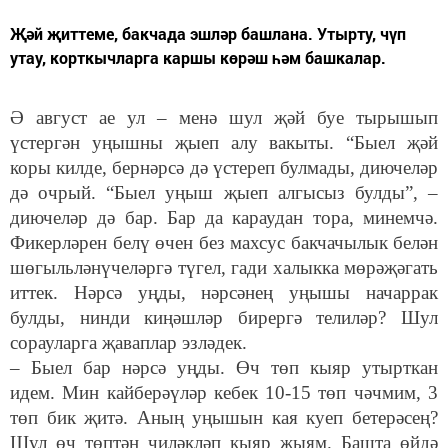
Җәй җиттеме, бакчада эшләр башлана. Утырту, чүп
утау, корткычларга каршы көрәш һәм башкалар.
Ә август ае ул – менә шул җәй буе тырышып
үстергән уңышны җыеп алу вакыты. “Быел җәй
коры килде, бернәрсә дә үстереп булмады, диючеләр
дә очрый. “Быел уңыш җыеп алгысыз булды”, –
диючеләр дә бар. Бар да караудан тора, минемчә.
Фикерләрен белү өчен без махсус бакчачылык белән
шөгыльләнүчеләргә түгел, гади халыкка мөрәҗәгать
иттек. Нәрсә уңды, нәрсәнең уңышы начаррак
булды, нинди киңәшләр бирергә телиләр? Шул
сорауларга җаваплар эзләдек.
– Быел бар нәрсә уңды. Өч төп кыяр утырткан
идем. Мин кайберәүләр кебек 10-15 төп чәчмим, 3
төп бик җитә. Аның уңышын кая куеп бетерәсең?
Шул өч төптән чиләкләп кыяр җыям. Башта өйдә