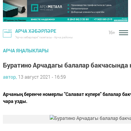
АРЧА ХӘБӘРЛӘРЕ
16+
"Арча хәбәрләре" газетасы - Арча районы
АРЧА ЯҢАЛЫКЛАРЫ
Буратино Арчадагы балалар бакчасында 
автор,
13 август 2021 - 16:59
Арчаның беренче номерлы "Салават күпере" балалар бак
чара узды.