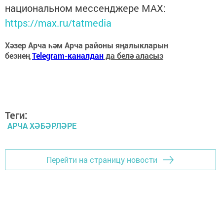
национальном мессенджере MАХ:
https://max.ru/tatmedia
Хәзер Арча һәм Арча районы яңалыкларын
безнең
Telegram-каналдан
да белә аласыз
Теги:
АРЧА ХӘБӘРЛӘРЕ
Перейти на страницу новости