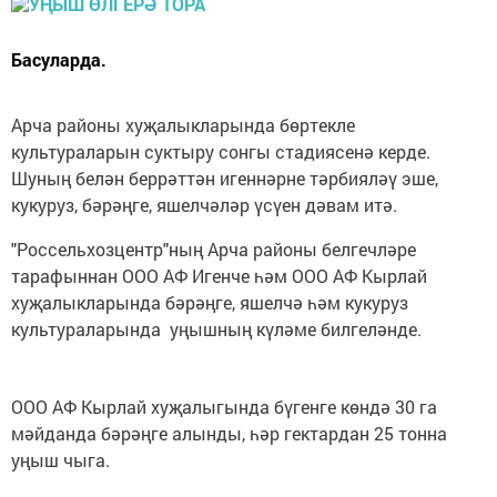
Басуларда.
Арча районы хуҗалыкларында бөртекле
культураларын суктыру сонгы стадиясенә керде.
Шуның белән беррәттән игеннәрне тәрбияләү эше,
кукуруз, бәрәңге, яшелчәләр үсүен дәвам итә.
"Россельхозцентр"ның Арча районы белгечләре
тарафыннан ООО АФ Игенче һәм ООО АФ Кырлай
хуҗалыкларында бәрәңге, яшелчә һәм кукуруз
культураларында уңышның күләме билгеләнде.
ООО АФ Кырлай хуҗалыгында бүгенге көндә 30 га
мәйданда бәрәңге алынды, һәр гектардан 25 тонна
уңыш чыга.