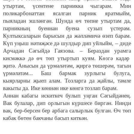
утыртам, үсентене парникка чыгарам. Мин
поликарбонаттан ясалган парник яратмыйм,
пыяладан эшләнгән. Шунда өч төпне утыртам да,
парникның буеннан буена сузып үстерәм.
Култыксаларын барысын да жәлләмичә өзеп барам.
Күп уңыш нәтиҗәсе дә шулдыр дип уйлыйм, – диде
Арчадан Сәгыйдә Гаязова. – Бераздан урамга
кисмәккә дә өч төп утыртып куям. Көзгә кадәр
җитә. Анысын да үрмәләтәм, җиргә төшерәм, тагын
үрмәләтәм... Баш бармак зурлыгы булуга,
кыярларны җыеп алам. Тозларга да җайлы, тәмле
вакыты да. Ике көннән ике көнгә тозлап барам.
Аннан кабагы искиткеч булып уңган Сәгыйдәнең.
Вак булалар, дип орлыгын күршесе биргән. Нинди
вак, бер-берсен бер арбага салырлык булган. Өч төп
кабак бөтен бакчаны басып киткән.