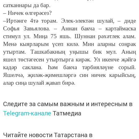
сатканнары да бар.
– Ничек өлгерәсез?
–Иртәнге 4тә торам. Элек-электән шулай, – диде
Софья Завьялова. – Аннан бакча – картаймаска
стимул ул. Миңа 75 яшь. Шуннан рәхәтлек алам.
Менә кыярларым үсеп килә. Мин аларны соңрак
утыртам. Ташкабакның уңышы бик мул. Аның
яшел төстәгесен утыртырга кирәк. Ул икенче җәйгә
кадәр саклана. Һәм бакча тәрбияләүне сорый.
Яшелчә, җиләк-җимешләргә син ничек карыйсың,
алар сиңа шулай җавап бирә.
Следите за самым важным и интересным в
Telegram-канале
Татмедиа
Читайте новости Татарстана в