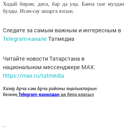
Ходай бирәм, дисә, бар да уңа. Бакча сые мулдан
булды. Исән-сау ашарга язсын.
Следите за самым важным и интересным в
Telegram-канале
Татмедиа
Читайте новости Татарстана в
национальном мессенджере MАХ:
https://max.ru/tatmedia
Хәзер Арча һәм Арча районы яңалыкларын
безнең
Telegram-каналдан
да белә аласыз