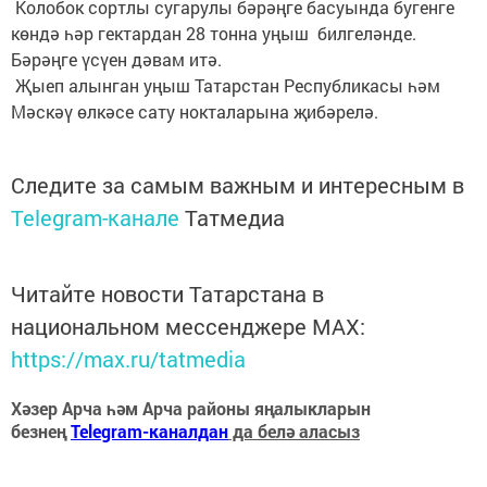
Колобок сортлы сугарулы бәрәңге басуында бугенге
көндә һәр гектардан 28 тонна уңыш билгеләнде.
Бәрәңге үсүен дәвам итә.
Җыеп алынган уңыш Татарстан Республикасы һәм
Мәскәү өлкәсе сату нокталарына җибәрелә.
Следите за самым важным и интересным в
Telegram-канале
Татмедиа
Читайте новости Татарстана в
национальном мессенджере MАХ:
https://max.ru/tatmedia
Хәзер Арча һәм Арча районы яңалыкларын
безнең
Telegram-каналдан
да белә аласыз