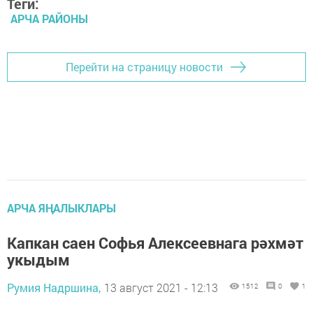
Теги:
АРЧА РАЙОНЫ
Перейти на страницу новости
АРЧА ЯҢАЛЫКЛАРЫ
Капкан саен Софья Алексеевнага рәхмәт
укыдым
Румия Надршина,
13 август 2021 - 12:13
1512
0
1