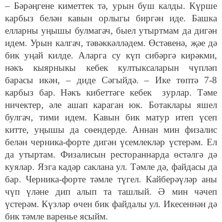
– Бәрәңгене киметтек тә, урын буш калды. Күрше
карбыз белән кавын орлыгы биргән иде. Башка
елларны уңышы булмагач, быел утыртмам да дигән
идем. Урын калгач, тәвәккәлләдем. Өстәвенә, җәе дә
бик уңай килде. Аларга су күп сибәргә кирәкми,
нәкъ кыярныкы кебек култыксаларын чүпләп
барасы икән, – диде Сәгыйдә. – Ике төптә 7-8
карбыз бар. Нәкъ кибеттәге кебек зурлар. Тәме
ничектер, әле ашап караган юк. Ботаклары яшел
булгач, тими идем. Кавын бик матур итеп үсеп
китте, уңышы да сөендерде. Аннан мин физалис
белән черника-форте дигән үсемлекләр үстерәм. Ел
да утыртам. Физалисын рестораннарда өстәлгә дә
куялар. Язга кадәр саклана ул. Тәмле дә, файдасы да
бар. Черника-форте тәмле түгел. Кайберәүләр аны
чүп үләне дип алып та ташлый. Ә мин чәчеп
үстерәм. Күзләр өчен бик файдалы ул. Икесеннән дә
бик тәмле варенье ясыйм.