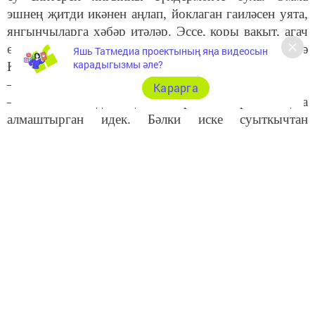
эшнең җитди икәнен аңлап, йоклаган гаиләсен уята,
янгынчыларга хәбәр итәләр. Эссе, коры вакыт, агач
өй, янгын бик тиз җәелә. Без төнге сәгать 2ләрдә
Яшь Татмедиа проектының яңа видеосын
карадыгызмы әле?
Казаннан авылга кайтып җиттек...
– Янгын нәрсәдән чыкты икән?
Карарга
– Без өйалдының электр челтәрен яңага
алмаштырган идек. Бәлки иске суыткычтан
чыккандыр, белмибез... – дип сүзгә кушылды
Илдарның җәмәгате Әлфинур ханым.
Илдар шушы авылдан. Гаиләсе белән Яр Чаллы
шәһәрендә гомер итә. “КамАЗ” заводында эшли,
Әлфинур – элемтә челтәрендә. Бер кыз, бер ул
үстерәләр. Балалар хәзер үз гаиләләре белән читтә
яшиләр. Тәрбиягә ике ул алып үстерәләр. Аларга 15
яшь. Хәзер Илдар белән Әлфинур лаек-лы ялда.
2019 елда Шурага күчеп кайталар. Төп йорт
янәшәсендәге укытучы Тәгъзимә апа йортын сатып
алалар.