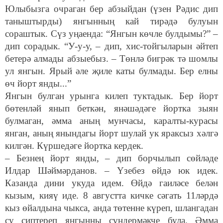
Юлыбызга очраган бер абзыйдан (үзен Рәдис дип
таныштырды) янгынның кай тирәдә булуын
сораштык. Сүз уңаенда: “Янгын көчле булдымы?” –
дип сорадык. “У-у-у, – дип, хис-тойгыларын әйтеп
бетерә алмады абзыебыз. – Төнлә бигрәк тә шомлы
ул янгын. Ярый әле җиле каты булмады. Бер елны
өч йорт янды...”
Янгын булган урынга килеп туктадык. Бер йорт
бөтенләй янып беткән, янәшәдәге йортка зыян
булмаган, әмма аның мунчасы, каралты-курасы
янган, аның янындагы йорт шулай ук яраксыз хәлгә
килгән. Күршедәге йортка кердек.
– Безнең йорт янды, – дип борчылып сөйләде
Илдар Шәймәрданов. – Үзебез өйдә юк идек.
Казанда дини укуда идем. Өйдә гаиләсе белән
кызым, кияү иде. 8 августта кичке сәгать 11ләрдә
кыз өйалдына чыкса, анда төтенне күреп, шлангадан
су сиптереп янгынны сүндермәкче була. Әмма