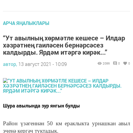
АРЧА ЯҢАЛЫКЛАРЫ
“Ут авылның хөрмәтле кешесе – Илдар
хәзрәтнең гаиләсен бернәрсәсез
калдырды. Ярдәм итәргә кирәк...”
автор,
13 август 2021 - 10:09
2086
0
0
Шура авылында зур янгын булды
Район үзәгеннән 50 км ераклыкта урнашкан авыл
эченә кергәч туктадык.