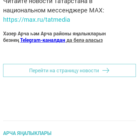
Читайте новости Татарстана в
национальном мессенджере MАХ:
https://max.ru/tatmedia
Хәзер Арча һәм Арча районы яңалыкларын
безнең
Telegram-каналдан
да белә аласыз
Перейти на страницу новости
АРЧА ЯҢАЛЫКЛАРЫ