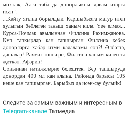
мохтаҗ. Алга таба да донорлыкны дәвам итәргә
исәп”.
...Кайту ягына борылдык. Каршыбызга матур итеп
яулыгын бәйләгән таныш ханым килә. Үзе елмая...
Курса-Почмак авылыннан Филсинә Рәхимҗанова.
Күп тапкырлар кан тапшырган Филсинә кебек
донорларга хәбәр итми калалармы соң?! Әлбәттә,
дәшәләр! Рәхмәт төшкере, Филсинә ханым килеп тә
җиткән. Афәрин!
Соңыннан нәтиҗәләрне белештек. Бер тапшыруда
донордан 400 мл кан алына. Районда барысы 105
кеше кан тапшырган. Барыбыз да исән-сау булыйк!
Следите за самым важным и интересным в
Telegram-канале
Татмедиа