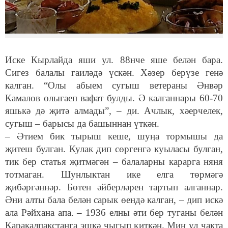
Иске Кырлайда яши ул. 88нче яше белән бара.
Сигез балалы гаиләдә үскән. Хәзер берүзе генә
калган. “Олы абыем сугыш ветераны Әнвәр
Камалов олыгаеп вафат булды. Ә калганнары 60-70
яшькә дә җитә алмады”, – ди. Ачлык, хәерчелек,
сугыш – барысы да башыннан үткән.
– Әтием бик тырыш кеше, шуңа тормышы да
җитеш булган. Кулак дип сөргенгә куыласы булган,
тик бер статья җитмәгән – балаларны карарга няня
тотмаган. Шунлыктан ике елга төрмәгә
җибәргәннәр. Бөтен әйберләрен тартып алганнар.
Әни алты бала белән сарык өендә калган, – дип искә
ала Рәйхана апа. – 1936 елны әти бер туганы белән
Каракалпакстанга эшкә чыгып киткән. Мин ул чакта