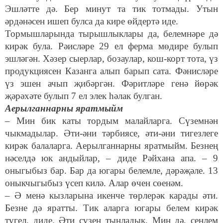
Эшләтте дә. Бер минут та тик тотмады. Утын
әрдәнәсен ишеп булса да кире өйдертә иде.
Тормышларында тырышлыклары да, белемнәре дә
кирәк була. Рәисләре 29 ел ферма мөдире булып
эшләгән. Хәзер сыерлар, бозаулар, кош-корт тота, үз
продукциясен Казанга алып барып сата. Фәнисләре
үз эшен ачып җибәргән. Фәритләре генә йөрәк
җәрәхәте булып 7 ел элек һәлак булган.
Аерылганнарны яратмыйм
– Мин бик каты тордым малайларга. Сүземнән
чыкмадылар. Әти-әни тәрбиясе, әти-әни тигезлеге
кирәк балаларга. Аерылганнарны яратмыйм. Безнең
нәселдә юк андыйлар, – диде Рәйхана апа. – 9
оныгыбыз бар. Бар да югары белемле, дәрәҗәле. 13
оныкчыгыбыз үсеп килә. Алар өчен сөенәм.
– Ә менә кызларына икенче төрлерәк карады әти.
Безне дә яратты. Тик аларга югары белем кирәк
түгел, диде. Әти сүзен тыңладык. Мин дә, сеңлем