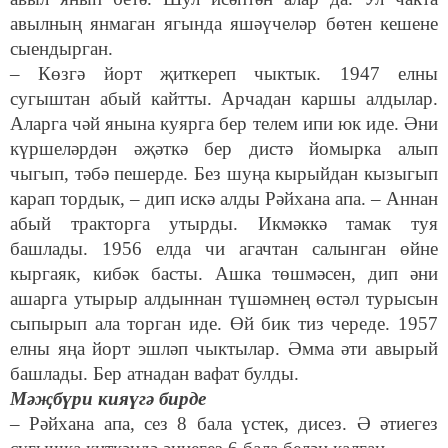
авылның янмаган ягында яшәүчеләр бөтен кешене
сыендырган.
– Көзгә йорт җиткереп чыктык. 1947 елны
сугыштан абый кайтты. Арчадан каршы алдылар.
Аларга чәй янына куярга бер телем ипи юк иде. Әни
күршеләрдән әҗәткә бер дистә йомырка алып
чыгып, тәбә пешерде. Без шуңа кырыйдан кызыгып
карап тордык, – дип искә алды Рәйхана апа. – Аннан
абый тракторга утырды. Икмәккә тамак туя
башлады. 1956 елда чи агачтан салынган өйне
кыргаяк, кибәк басты. Ашка төшмәсен, дип әни
ашарга утырыр алдыннан түшәмнең өстәл турысын
сыпырып ала торган иде. Өй бик тиз череде. 1957
елны яңа йорт эшләп чыктылар. Әмма әти авырый
башлады. Бер атнадан вафат булды.
Мәҗбүри кияүгә бирде
– Рәйхана апа, сез 8 бала үстек, дисез. Ә әтиегез