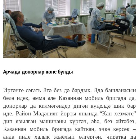
Арчада донорлар көне булды
Иртәнге сәгать 8гә без дә бардык. 8дә башланасын
белә идек, әмма әле Казаннан мобиль бригада да,
донорлар да килмәгәндер дигән күңелдә шик бар
иде. Район Мәдәният йорты янында “Кан хезмәте”
дип язылган машинаны күргәч, әһә, без әйтәбез,
Казаннан мобиль бригада кайткан, эчкә керсәк –
анда инде халык җыелып өлгергән, чиратка да