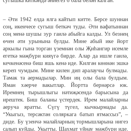
сугышка киткәндә әниегез 6 бала белән калган.
– Әти 1942 елда ялга кайтып китте. Берсе шуннан
соң, икенчесе сугыш беткәч туды. Әти вафатыннан
соң менә шушы зур гаилә абыйга калды. Ул безнең
өчен әти урынына булды. Мине абый ике йорт
аркылы гына торган үземнән олы Җиһангир исемле
егеткә мәҗбүри кияүгә бирде. Алар да ишле гаилә,
кечкенәсенә биш яшь кенә иде. Килгән көннән эшкә
кереп чумдым. Мине килен дип аралаучы булмады.
Тамак та аермадылар. Мин иң олы бала булдым.
Яман хәерче вакытлар. Йортта бернәрсә юк.
Иремнең тырышлыгы нәтиҗәсендә барысына да
ирештек. Биш баланы үстердек. Ирем малайларны
аеруча яратты. Сүгү түгел, кычкырмады да.
“Укыгыз, терсәктән соляркага батып ятмассыз”, –
диде. Бу үзенчә малайларның тормышларына нигез
салып куйды. Укытты. Шахмат уйнау мәҗбүри иде.