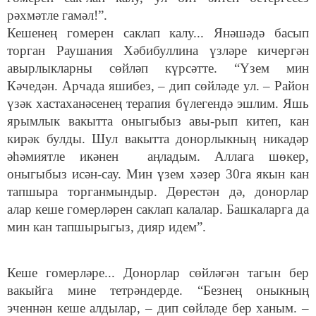
рәхмәтле гамәл!”.
Кешенең гомерен саклап калу... Янәшәдә басып
торган Раушания Хәбибуллина үзләре кичергән
авырлыкларны сөйләп күрсәтте. “Үзем мин
Кәчедән. Арчада яшибез, – дип сөйләде ул. – Район
үзәк хастаханәсенең терапия бүлегендә эшлим. Яшь
ярымлык вакытта оныгыбыз авы-рып китеп, кан
кирәк булды. Шул вакытта донорлыкның никадәр
әһәмиятле икәнен аңладым. Аллага шөкер,
оныгыбыз исән-сау. Мин үзем хәзер 30га якын кан
тапшыра торганмындыр. Дөрестән дә, донорлар
алар кеше гомерләрен саклап калалар. Башкаларга да
мин кан тапшырыгыз, дияр идем”.
Кеше гомерләре... Донорлар сөйләгән тагын бер
вакыйга мине тетрәндерде. “Безнең оныкның
эченнән кеше алдылар, – дип сөйләде бер ханым. –