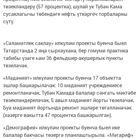
төзекләндерү (57 процентка), шулай ук Түбән Кама
сусаклагычы төбендәге нефть үткәргеч торбаларны
сүтү.
«Сәламәтлек саклау» илкүләм проекты буенча быел
Татарстанда 2 яңа сырхауханә, бер гомуми практика
табибы үзәге һәм 36 фельдшер-акушерлык пункты
төзеләчәк.
«Мәдәният» илкүләм проекты буенча 17 объектта
эшләр башкарылачак: 10 мәдәният учреждениесе
ремонтланачак, Түбән Камада балалар сәнгать мәктәбе
төзекләндереләчәк, 5 авыл мәдәният йорты төзеләчәк,
Буа мәдәният йортында ремонт эшләре төгәлләнәчәк
(хәзерге вакытта 47 процентка башкарылган).
«Демография» илкүләм проекты буенча быел ике
балалар бакчасы төзергә планлаштырыла. «Мәгариф»