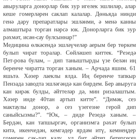
авыруларга донорлар бик зур игелек эшлиләр, алар
кеше гомерләрен саклап калалар. Дөньяда нинди
генә дару препаратлары эшләнми, ә менә канны
алмаштыра торган нәрсә юк. Донорларга бик зур
рәхмәт, исән-сау булсыннар!”
Медицина өлкәсендә эшләүчеләр аерым бер төркем
булып чират торалар. Сөйләшеп киттек. “Резедә
Пет-рова булам, – дип таныштырды үзе белән иң
беренче чиратта торган ханым. – Арчада яшим. 61
яшьтә. Хәзер лаеклы ялда. Иң беренче тапкыр
Пензада заводта эшләгәндә кан бирдем. Бер авыруга
кан кирәк булды, әйттеләр дә, мин ризалаштым.
Хәзер инде 40тан артып китте”. “Димәк, сез
мактаулы донор, ә сез үзегезне герой дип
саныйсызмы?”. “Юк, – диде Резедә ханым. –
Бердән, кан тапшыргач, организмга рәхәт булып
китә, икенчедән, кемгәдер ярдәм итү, кемнеңдер
гомерен сак-лап калу, ул бит әйтеп бетергесез