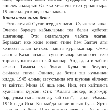
яшьлек апаларын Әзәккә хисапчы итеп урнаштыра.
19 яшендә ул кияүгә дә чыккан.
Ярты авыл янып бетә
– Әти алты ай Суслонгерда яшәгән. Суык землянка.
Әчегән бәрәңге кабыкларын тел белән җебетеп
ашаганнар. Әти андагыларга чабата ясаган.
Бервакыт ике кеше килеп әтине һәм Балтач ягы
кешесен алып киткән. Башта курыкканнар. Әмма
аларны Казан ягына сугышчылар киемнәрен тегә
торган урынга алып кайтканнар. Анда да әти чабата
ясаган. Тамагы тук булган. Кулы эш белүнең
файдасы тигән. Әнинең дә бөтен эш кулыннан
килде. 1945 елның августында әти шуннан әйләнеп
тә кайтты. Миңа 10 яшь иде. Иии, әти кайтканга
куанганны күрсәң! Әти: “Аллага шөкер, йорт-җир
бар, улым гына исән-сау кайтсын”, – диде. Әмма...
1946 елда Иске Кырлайда көчле янгын була. Ярты
авыл янып бетә. Шул исәптән алар да. Ул чакта