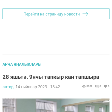
Перейти на страницу новости
АРЧА ЯҢАЛЫКЛАРЫ
28 яшьтә. 9нчы тапкыр кан тапшыра
автор,
14 гыйнвар 2023 - 13:42
3209
0
0