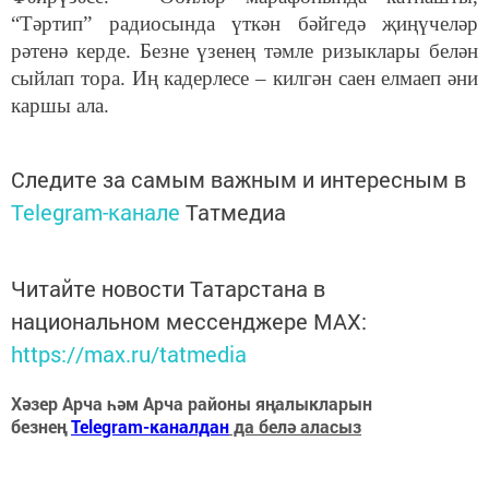
“Тәртип” радиосында үткән бәйгедә җиңүчеләр
рәтенә керде. Безне үзенең тәмле ризыклары белән
сыйлап тора. Иң кадерлесе – килгән саен елмаеп әни
каршы ала.
Следите за самым важным и интересным в
Telegram-канале
Татмедиа
Читайте новости Татарстана в
национальном мессенджере MАХ:
https://max.ru/tatmedia
Хәзер Арча һәм Арча районы яңалыкларын
безнең
Telegram-каналдан
да белә аласыз