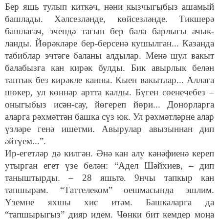
Бер яшь тулып киткәч, нәни кызчыгыбыз ашамый
башлады. Хәлсезләнде, көйсезләнде. Тикшерә
башлагач, эчендә тагын бер бала барлыгы ачык-
ланды. Йөрәкләре бер-берсенә кушылган... Казанда
табиблар эчтәге баланы алдылар. Менә шул вакыт
балабызга кан кирәк булды. Бик авырлык белән
таптык без кирәкле канны. Кыен вакытлар... Аллага
шөкер, ул көннәр артта калды. Бүген сөенечебез –
оныгыбыз исән-сау, йөгереп йөри... Донорларга
аларга рәхмәттән башка сүз юк. Ул рәхмәтләрне алар
үзләре генә ишетми. Авырулар авызыннан дип
әйтүем...”.
Ир-егетләр дә килгән. Әнә кан алу кәнәфиенә кереп
утырган егет үзе белән: “Адел Шәйхиев, – дип
таныштырды. – 28 яшьтә. 9нчы тапкыр кан
тапшырам. “Таттелеком” оешмасында эшлим.
Үземне яхшы хис итәм. Башкаларга да
“тапшырыгыз” дияр идем. Чөнки бит кемдер моңа