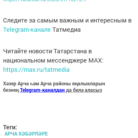
Следите за самым важным и интересным в
Telegram-канале
Татмедиа
Читайте новости Татарстана в
национальном мессенджере MАХ:
https://max.ru/tatmedia
Хәзер Арча һәм Арча районы яңалыкларын
безнең
Telegram-каналдан
да белә аласыз
Теги:
АРЧА ХӘБӘРЛӘРЕ