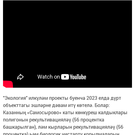
"Экология" илкүләм проекты буенча 2023 елда дүрт
объекттагы эшләрне дәвам итү көтелә. Болар:
Казанның «Самосырово» каты көнкүреш калдыклары
полигонын рекультивацияләү (56 процентка
башкарылган), ләм кырларын рекультивацияләү (56
процентка) һәм биологик чистарту корылмаларын