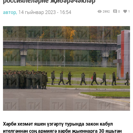
россиялеләрне җибәрәчәкләр
автор,
14 гыйнвар 2023 - 16:54
2992
0
1
Хәрби хезмәт яшен үзгәртү турында закон кабул
ителгәннән соң армиягә хәрби җыеннарга 30 яшьтән