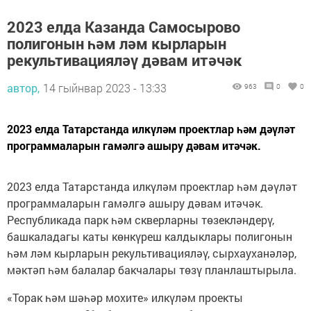
2023 елда Казанда Самосырово
полигонын һәм ләм кырларын
рекультивацияләү дәвам итәчәк
автор,
14 гыйнвар 2023 - 13:33
963
0
0
2023 елда Татарстанда илкүләм проектлар һәм дәүләт
программаларын гамәлгә ашыру дәвам итәчәк.
2023 елда Татарстанда илкүләм проектлар һәм дәүләт
программаларын гамәлгә ашыру дәвам итәчәк.
Республикада парк һәм скверларны төзекләндерү,
башкаладагы каты көнкүреш калдыклары полигонын
һәм ләм кырларын рекультивацияләү, сырхауханәләр,
мәктәп һәм балалар бакчалары төзү планлаштырыла.
«Торак һәм шәһәр мохите» илкүләм проекты