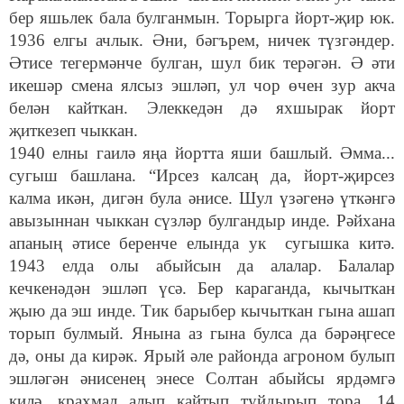
бер яшьлек бала булганмын. Торырга йорт-җир юк.
1936 елгы ачлык. Әни, бәгърем, ничек түзгәндер.
Әтисе тегермәнче булган, шул бик терәгән. Ә әти
икешәр смена ялсыз эшләп, ул чор өчен зур акча
белән кайткан. Элеккедән дә яхшырак йорт
җиткезеп чыккан.
1940 елны гаилә яңа йортта яши башлый. Әмма...
сугыш башлана. “Ирсез калсаң да, йорт-җирсез
калма икән, дигән була әнисе. Шул үзәгенә үткәнгә
авызыннан чыккан сүзләр булгандыр инде. Рәйхана
апаның әтисе беренче елында ук сугышка китә.
1943 елда олы абыйсын да алалар. Балалар
кечкенәдән эшләп үсә. Бер караганда, кычыткан
җыю да эш инде. Тик барыбер кычыткан гына ашап
торып булмый. Янына аз гына булса да бәрәңгесе
дә, оны да кирәк. Ярый әле районда агроном булып
эшләгән әнисенең энесе Солтан абыйсы ярдәмгә
килә, крахмал алып кайтып туйдырып тора. 14