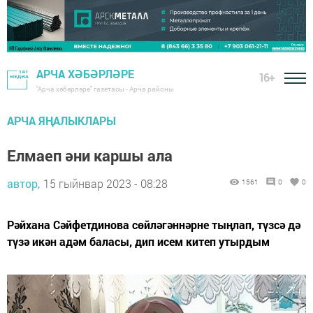
АРЧА ХӘБӘРЛӘРЕ
16+
"Арча хәбәрләре" газетасы - Арча районы
АРЧА ЯҢАЛЫКЛАРЫ
Елмаеп әни каршы ала
автор,
15 гыйнвар 2023 - 08:28
1561
0
0
Рәйхана Сәйфетдинова сөйләгәннәрне тыңлап, түзсә дә
түзә икән адәм баласы, дип исем китеп утырдым