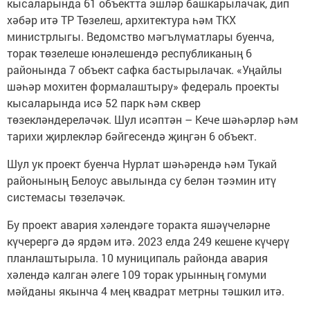
кысаларында 61 объектта эшләр башкарылачак, дип
хәбәр итә ТР Төзелеш, архитектура һәм ТКХ
министрлыгы. Ведомство мәгълүматлары буенча,
торак төзелеше юнәлешендә республиканың 6
районында 7 объект сафка бастырылачак. «Уңайлы
шәһәр мохитен формалаштыру» федераль проекты
кысаларында исә 52 парк һәм сквер
төзекләндереләчәк. Шул исәптән – Кече шәһәрләр һәм
тарихи җирлекләр бәйгесендә җиңгән 6 объект.
Шул ук проект буенча Нурлат шәһәрендә һәм Тукай
районының Белоус авылында су белән тәэмин итү
системасы төзеләчәк.
Бу проект авария хәлендәге торакта яшәүчеләрне
күчерергә дә ярдәм итә. 2023 елда 249 кешене күчерү
планлаштырыла. 10 муниципаль районда авария
хәлендә калган әлеге 109 торак урынның гомуми
мәйданы якынча 4 мең квадрат метрны тәшкил итә.