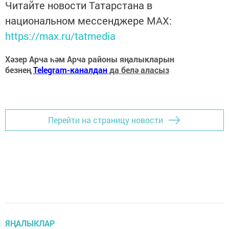
Читайте новости Татарстана в
национальном мессенджере MАХ:
https://max.ru/tatmedia
Хәзер Арча һәм Арча районы яңалыкларын
безнең
Telegram-каналдан
да белә аласыз
Перейти на страницу новости
ЯҢАЛЫКЛАР