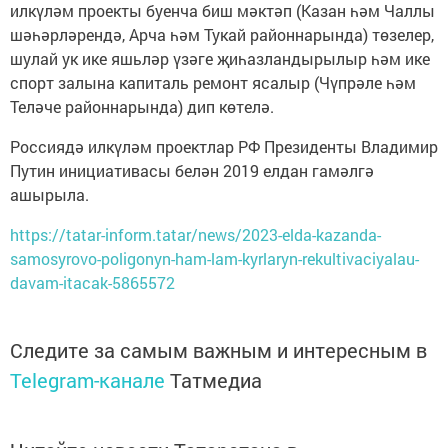
илкүләм проекты буенча биш мәктәп (Казан һәм Чаллы
шәһәрләрендә, Арча һәм Тукай районнарында) төзелер,
шулай ук ике яшьләр үзәге җиһазландырылыр һәм ике
спорт залына капиталь ремонт ясалыр (Чүпрәле һәм
Теләче районнарында) дип көтелә.
Россиядә илкүләм проектлар РФ Президенты Владимир
Путин инициативасы белән 2019 елдан гамәлгә
ашырыла.
https://tatar-inform.tatar/news/2023-elda-kazanda-
samosyrovo-poligonyn-ham-lam-kyrlaryn-rekultivaciyalau-
davam-itacak-5865572
Следите за самым важным и интересным в
Telegram-канале
Татмедиа