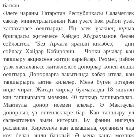
баскан.
Әлеге чараны Татарстан Республикасы Сәламәтлек
саклау министрлыгының Кан үзәге һәм район үзәк
хастаханәсе оештырды. Иң элек үзәкнең күчмә
бригадасы җитәкчесе Хәйдәр Абдрахманов белән
сөйләштек. “Без Арчага яратып киләбез, – дип
сөйләде Хәйдәр Кәбирович. – Чөнки арчалар кан
тапшыру акциясенә җитди карыйлар. Рәхмәт, район
үзәк хастаханәсе җитәкчелеге донорлар көнен яхшы
оештыра. Донорларга вакытында хәбәр ителә, кан
тапшырырга актив киләләр. Менә бүген иртәдән
инде чират. Җитди чирләр булмаганда 18 яшьтән
кан тапшырырга мөмкин. 40 тапкыр тапшырсалар,
Мактаулы донор исемен алалар. Ә Мактаулы
донорның үз өстенлекләре бар. Кан тапшыру ул
сәламәтлеккә зыян китерми. Бу фәнни нигездә
расланган. Киресенчә кан алмашына, организм яңа
көч белән эшли башлый. Ә менә канга мохтаҗ