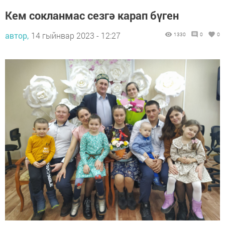
Кем сокланмас сезгә карап бүген
автор,
14 гыйнвар 2023 - 12:27
1330
0
0