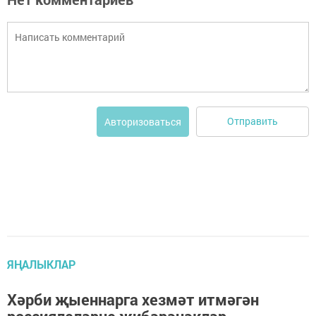
Отправить
Авторизоваться
ЯҢАЛЫКЛАР
Хәрби җыеннарга хезмәт итмәгән