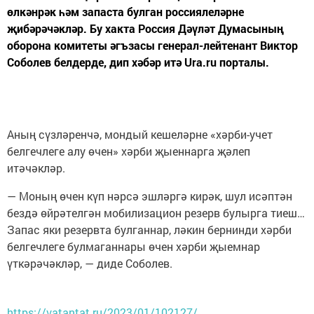
өлкәнрәк һәм запаста булган россиялеләрне
җибәрәчәкләр. Бу хакта Россия Дәүләт Думасының
оборона комитеты әгъзасы генерал-лейтенант Виктор
Соболев белдерде, дип хәбәр итә Ura.ru порталы.
Аның сүзләренчә, мондый кешеләрне «хәрби-учет
белгечлеге алу өчен» хәрби җыеннарга җәлеп
итәчәкләр.
— Моның өчен күп нәрсә эшләргә кирәк, шул исәптән
бездә өйрәтелгән мобилизацион резерв булырга тиеш…
Запас яки резервта булганнар, ләкин бернинди хәрби
белгечлеге булмаганнары өчен хәрби җыемнар
үткәрәчәкләр, — диде Соболев.
https://vatantat.ru/2023/01/102127/