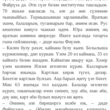
Фәйрүзә дә. Әти сүзе белән институтны ташладым.
70 яшьне вакласак та, әле дә әни сүзеннән
чыкмыйбыз. Тормышымнан зарланмыйм. Яраткан
эшем, балаларым, туганнарым бар, әнием исән. Рус
кешесенә кияүгә чыккан идем. Юра әнинең иң
яраткан киявенә әверелде. Икесе калганда татарча
гына сөйләшәләр, – диде кызы Фәүзия.
– Килен булу рәхәт, кайнана булу кыен. Бозылыша
күрмәсеннәр, дип куркам. Үзем 20 ел кайнана, 35 ел
кайната белән яшәдем. Кайнатам авыру иде. Хәзер
үзем киленем Илсөя игелеген күрәм. Кызларым
һәрчак янымда. Картлык кирәк түгел, диләр.
Бәхетле картлык булсын. Аңа барып җитү үзе бәхет.
Мин 63 яшемдә тол калдым. Балалар игелеген
күреп, оныкчыклар өчен сөенеп, зур әби, юан әби,
дәү әни, карт әби булып яшәүгә ни җитә.
– Әнинең әле бирешергә исәбе юк, – диде
Фәйрүзәсе. – Әбиләр марафонында катнашты,