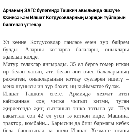
Арчаның ЗАГС бүлегендә Ташкич авылында яшәүче
Фәнисә һәм Илшат Котдусовларның мәрҗән туйларын
билгеләп үттеләр
Ул көнне Котдусовлар гаиләсе өчен зур бәйрәм
булды. Аларны котларга балалары, оныклары
җыелып килде.
Матур теләкләр яңгырады. 35 ел бергә гомер иткән
ир белән хатын, әти белән әни өчен балаларының
рәхмәтен, оныкларының котлау сүзләрен ишетү –
менә шунысы иң зур бәхет, иң кыйммәтле бүләк.
Илшат Ташкич егете. Армиядә хезмәт итеп
кайтканнан соң читкә чыгып китми, туган
җирлегендә җиң сызганып эшкә тотына ул. Шул
вакыттан соң 42 ел үтеп тә киткән инде. Машина,
трактор, комбайн... Барысын да биш бармагы кебек
белә, барысында да эшли Илшат. Хезмәте югары