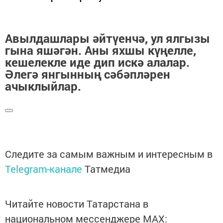
Авылдашлары әйтүенчә, ул ялгызы
гына яшәгән. Аны яхшы күңелле,
кешелекле иде дип искә алалар.
Әлегә янгынның сәбәпләрен
ачыклыйлар.
Следите за самым важным и интересным в
Telegram-канале
Татмедиа
Читайте новости Татарстана в
национальном мессенджере MАХ: