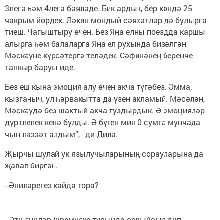
3легә һәм 4легә бәяләде. Бик ардык, бер көндә 25
чакрым йөрдек. Ләкин мондый сәяхәтләр дә булырга
тиеш. Чагыштыру өчен. Без Яңа елны поездда каршы
алырга һәм балаларга Яңа ел рухында бизәлгән
Мәскәүне күрсәтергә теләдек. Сәфинәнең беренче
тапкыр баруы иде.
Без еш кына эмоция алу өчен акча түгәбез. Әмма,
кызганыч, ул һәрвакытта да үзен акламый. Мәсәлән,
Мәскәүдә без шактый акча туздырдык. Ә эмоцияләр
дүртлелек кенә булды. Ә бүген мин 0 сумга мунчада
чын ләззәт алдым”, - ди Дилә.
Җырчы шулай ук язылучыларының сорауларына да
җавап биргән.
- Әниләрегез кайда тора?
- Әти-әниләр (иремнеке турында сорыйсыз дип