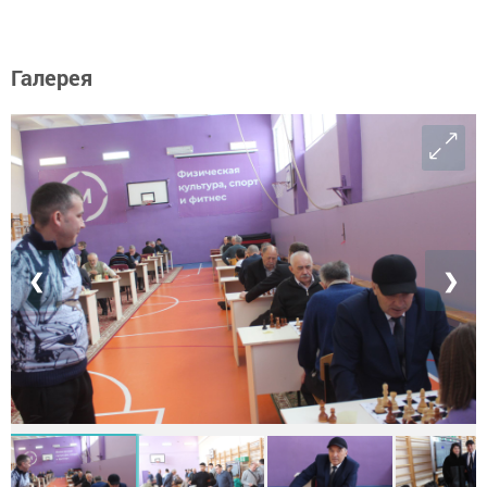
Галерея
❮
❯