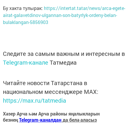
Бу хакта тулырак:
https://intertat.tatar/news/arca-egete-
airat-galavetdinov-ulgannan-son-batyrlyk-ordeny-belan-
bulaklangan-5856903
Следите за самым важным и интересным в
Telegram-канале
Татмедиа
Читайте новости Татарстана в
национальном мессенджере MАХ:
https://max.ru/tatmedia
Хәзер Арча һәм Арча районы яңалыкларын
безнең
Telegram-каналдан
да белә аласыз