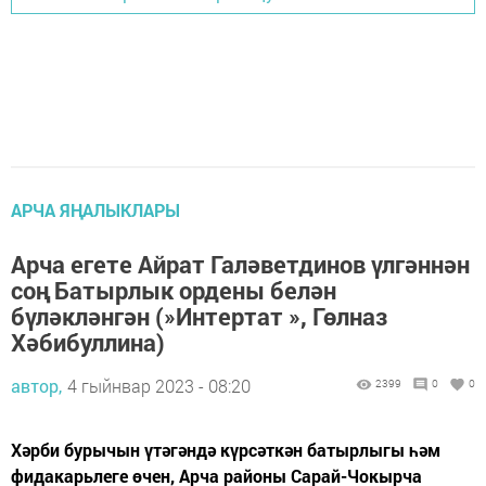
АРЧА ЯҢАЛЫКЛАРЫ
Арча егете Айрат Галәветдинов үлгәннән
соң Батырлык ордены белән
бүләкләнгән (»Интертат », Гөлназ
Хәбибуллина)
автор,
4 гыйнвар 2023 - 08:20
2399
0
0
Хәрби бурычын үтәгәндә күрсәткән батырлыгы һәм
фидакарьлеге өчен, Арча районы Сарай-Чокырча