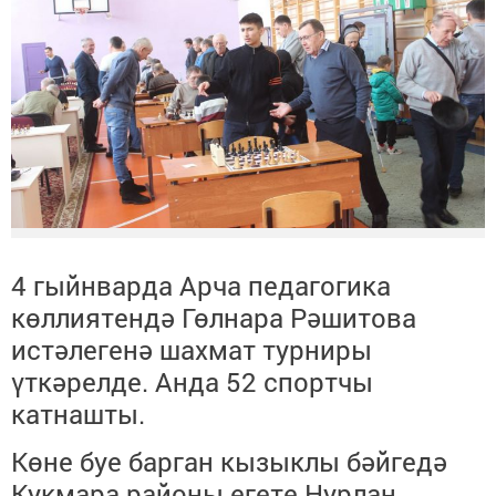
4 гыйнварда Арча педагогика
көллиятендә Гөлнара Рәшитова
истәлегенә шахмат турниры
үткәрелде. Анда 52 спортчы
катнашты.
Көне буе барган кызыклы бәйгедә
Кукмара районы егете Нурлан