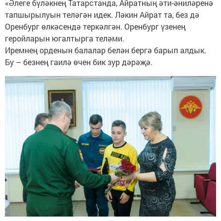
«Әлеге бүләкнең Татарстанда, Айратның әти-әниләренә
тапшырылуын теләгән идек. Ләкин Айрат та, без дә
Оренбург өлкәсендә теркәлгән. Оренбург үзенең
геройларын югалтырга теләми.
Иремнең орденын балалар белән бергә барып алдык.
Бу – безнең гаилә өчен бик зур дәрәҗә.