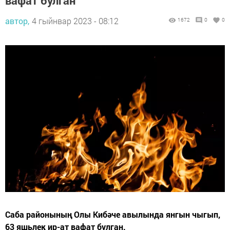
вафат булган
автор,
4 гыйнвар 2023 - 08:12
1672
0
0
Саба районының Олы Кибәче авылында янгын чыгып,
63 яшьлек ир-ат вафат булган.