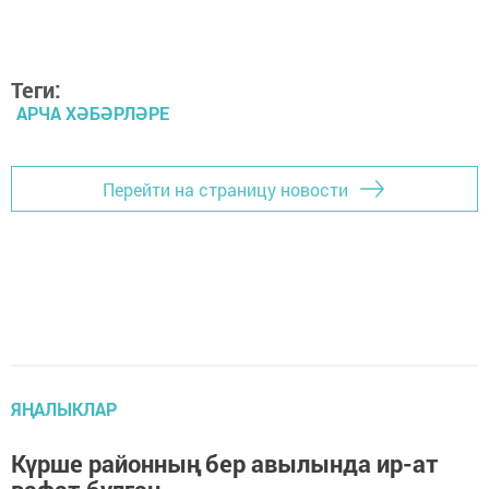
Теги:
АРЧА ХӘБӘРЛӘРЕ
Перейти на страницу новости
ЯҢАЛЫКЛАР
Күрше районның бер авылында ир-ат