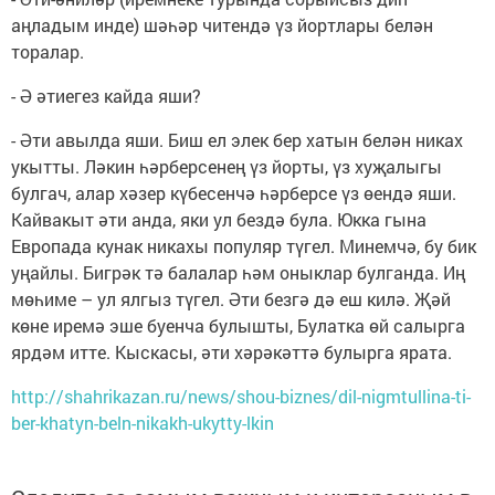
аңладым инде) шәһәр читендә үз йортлары белән
торалар.
- Ә әтиегез кайда яши?
- Әти авылда яши. Биш ел элек бер хатын белән никах
укытты. Ләкин һәрберсенең үз йорты, үз хуҗалыгы
булгач, алар хәзер күбесенчә һәрберсе үз өендә яши.
Кайвакыт әти анда, яки ул бездә була. Юкка гына
Европада кунак никахы популяр түгел. Минемчә, бу бик
уңайлы. Бигрәк тә балалар һәм оныклар булганда. Иң
мөһиме – ул ялгыз түгел. Әти безгә дә еш килә. Җәй
көне иремә эше буенча булышты, Булатка өй салырга
ярдәм итте. Кыскасы, әти хәрәкәттә булырга ярата.
http://shahrikazan.ru/news/shou-biznes/dil-nigmtullina-ti-
ber-khatyn-beln-nikakh-ukytty-lkin