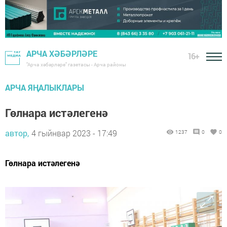
АРЧА ХӘБӘРЛӘРЕ
16+
"Арча хәбәрләре" газетасы - Арча районы
АРЧА ЯҢАЛЫКЛАРЫ
Гөлнара истәлегенә
автор,
4 гыйнвар 2023 - 17:49
1237
0
0
Гөлнара истәлегенә