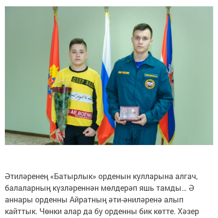
Әтиләренең «Батырлык» орденын кулларына алгач,
балаларның күзләреннән мөлдерәп яшь тамды… Ә
аннары орденны Айратның әти-әниләренә алып
кайттык. Чөнки алар да бу орденны бик көтте. Хәзер