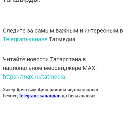
Следите за самым важным и интересным в
Telegram-канале
Татмедиа
Читайте новости Татарстана в
национальном мессенджере MАХ:
https://max.ru/tatmedia
Хәзер Арча һәм Арча районы яңалыкларын
безнең
Telegram-каналдан
да белә аласыз