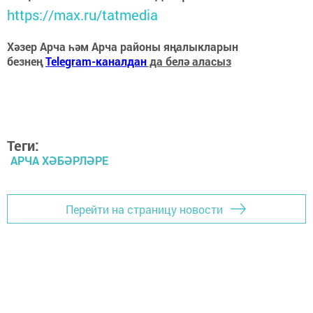
https://max.ru/tatmedia
Хәзер Арча һәм Арча районы яңалыкларын
безнең
Telegram-каналдан
да белә аласыз
Теги:
АРЧА ХӘБӘРЛӘРЕ
Перейти на страницу новости