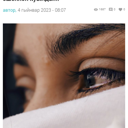
автор,
4 гыйнвар 2023 - 08:07
1687
0
0