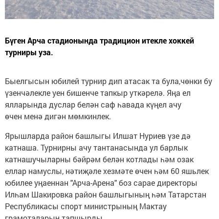
Бүген Арча стадионында традицион итекле хоккей
турниры уза.
Быелгысын юбилей турнир дип атасак та була,чөнки бу
үзенчәлекле уен бишенче тапкыр уткәрелә. Яңа ел
ялларында дуслар белән саф һавада күңел ачу
өчен менә дигән мөмкинлек.
Ярышларда район башлыгы Илшат Нуриев үзе дә
катнаша. Турнирны ачу тантанасында ул барлык
катнашучыларны бәйрәм белән котлады һәм озак
еллар намуслы, нәтиҗәле хезмәте өчен һәм 60 яшьлек
юбилее уңаеннан "Арча-Арена" боз сарае директоры
Илһам Шакировка район башлыгының һәм Татарстан
Республикасы спорт министрының Мактау
грамоталарын тапшырды.