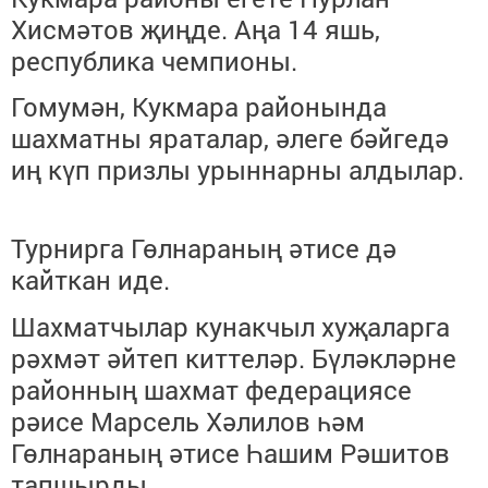
Хисмәтов җиңде. Аңа 14 яшь,
республика чемпионы.
Гомумән, Кукмара районында
шахматны яраталар, әлеге бәйгедә
иң күп призлы урыннарны алдылар.
Турнирга Гөлнараның әтисе дә
кайткан иде.
Шахматчылар кунакчыл хуҗаларга
рәхмәт әйтеп киттеләр. Бүләкләрне
районның шахмат федерациясе
рәисе Марсель Хәлилов һәм
Гөлнараның әтисе Һашим Рәшитов
тапшырды.