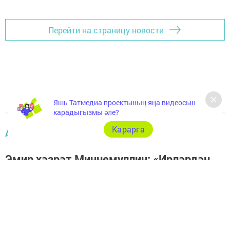
Перейти на страницу новости
Яшь Татмедиа проектының яңа видеосын
карадыгызмы әле?
Карарга
АРЧА ЯҢАЛЫКЛАРЫ
Эмир хәзрәт Миңнемуллин: «Ирләрдән
чүпрәк ясаучы — хатын-кыз»
автор,
3 гыйнвар 2023 - 16:15
1578
0
0
Ир баланы тәрбияләү, аны дөрес юлга юнәлдерү һәр