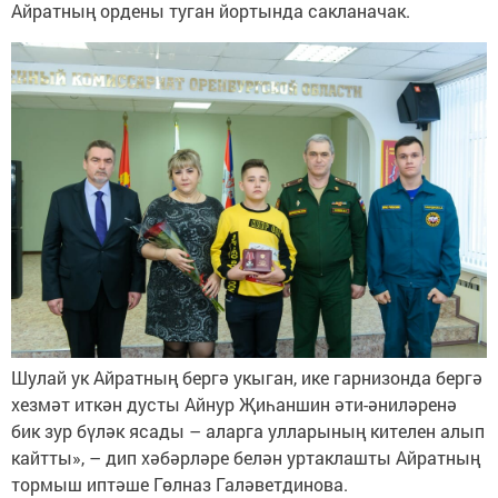
Айратның ордены туган йортында сакланачак.
Шулай ук Айратның бергә укыган, ике гарнизонда бергә
хезмәт иткән дусты Айнур Җиһаншин әти-әниләренә
бик зур бүләк ясады – аларга улларының кителен алып
кайтты», – дип хәбәрләре белән уртаклашты Айратның
тормыш иптәше Гөлназ Галәветдинова.