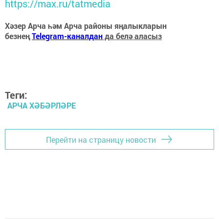
https://max.ru/tatmedia
Хәзер Арча һәм Арча районы яңалыкларын
безнең
Telegram-каналдан
да белә аласыз
Теги:
АРЧА ХӘБӘРЛӘРЕ
Перейти на страницу новости