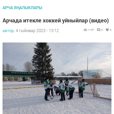
АРЧА ЯҢАЛЫКЛАРЫ
Арчада итекле хоккей уйныйлар (видео)
автор,
4 гыйнвар 2023 - 13:12
1157
0
0