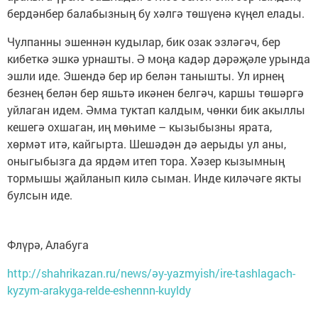
бердәнбер балабызның бу хәлгә төшүенә күңел елады.
Чулпанны эшеннән кудылар, бик озак эзләгәч, бер
кибеткә эшкә урнашты. Ә моңа кадәр дәрәҗәле урында
эшли иде. Эшендә бер ир белән танышты. Ул ирнең
безнең белән бер яшьтә икәнен белгәч, каршы төшәргә
уйлаган идем. Әмма туктап калдым, чөнки бик акыллы
кешегә охшаган, иң мөһиме – кызыбызны ярата,
хөрмәт итә, кайгырта. Шешәдән дә аерыды ул аны,
оныгыбызга да ярдәм итеп тора. Хәзер кызымның
тормышы җайланып килә сыман. Инде киләчәге якты
булсын иде.
Флүрә, Алабуга
http://shahrikazan.ru/news/әy-yazmyish/ire-tashlagach-
kyzym-arakyga-relde-eshennn-kuyldy