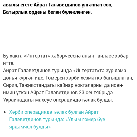
авылы егете Айрат Галәветдинов үлгәннән соң
Батырлык ордены белән бүләкләнгән.
Бу хакта «Интертат» хәбәрчесенә аның гаиләсе хәбәр
итте.
Айрат Галәветдинов турында «Интертат»та зур язма
дөнья күргән иде. Гомерен хәрби хезмәткә багышлаган,
Сирия, Таҗикстандагы кайнар нокталарны да исән-
имин үткән Айрат Галәветдинов 23 сентябрьдә
Украинадагы махсус операциядә һәлак булды.
Хәрби операциядә һәлак булган Айрат
Галәветдинов турында: «Улым гомер буе
ярдәмчел булды»