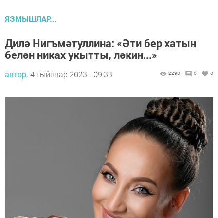
ЯЗМЫШЛАР...
Дилә Нигъмәтуллина: «Әти бер хатын
белән никах укытты, ләкин...»
автор,
4 гыйнвар 2023 - 09:33
2290
0
0