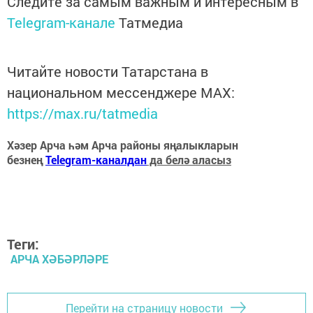
Следите за самым важным и интересным в
Telegram-канале
Татмедиа
Читайте новости Татарстана в
национальном мессенджере MАХ:
https://max.ru/tatmedia
Хәзер Арча һәм Арча районы яңалыкларын
безнең
Telegram-каналдан
да белә аласыз
Теги:
АРЧА ХӘБӘРЛӘРЕ
Перейти на страницу новости