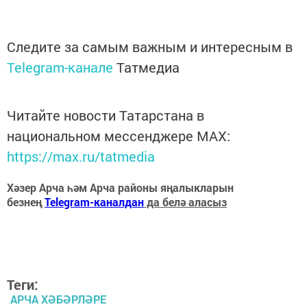
Следите за самым важным и интересным в
Telegram-канале
Татмедиа
Читайте новости Татарстана в
национальном мессенджере MАХ:
https://max.ru/tatmedia
Хәзер Арча һәм Арча районы яңалыкларын
безнең
Telegram-каналдан
да белә аласыз
Теги:
АРЧА ХӘБӘРЛӘРЕ