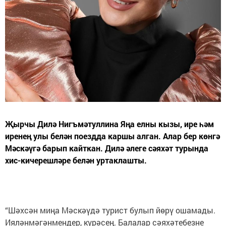
Җырчы Дилә Нигъмәтуллина Яңа елны кызы, ире һәм
иренең улы белән поездда каршы алган. Алар бер көнгә
Мәскәүгә барып кайткан. Дилә әлеге сәяхәт турында
хис-кичерешләре белән уртаклашты.
“Шәхсән миңа Мәскәүдә турист булып йөрү ошамады.
Ияләнмәгәнмендер, күрәсең. Балалар сәяхәтебезне