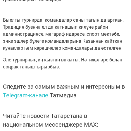
Быелгы турнирда командалар саны тагын да арткан.
Традиция буенча ел да катнашып килүче район
администрациясе, мәгариф идарәсе, спорт мәктәбе,
эчке эшләр бүлеге командаларына Казаннан кайткан
кунаклар һәм көрәшчеләр командалары да өстәлгән.
Әле турнирның иң кызган вакыты. Нәтиҗәләре белән
соңрак таныштырырбыз.
Следите за самым важным и интересным в
Telegram-канале
Татмедиа
Читайте новости Татарстана в
национальном мессенджере MАХ: