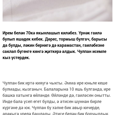
Ирем белән 70кә якынлашып киләбез. Үрнәк гаилә
булып яшәдек кебек. Дөрес, тормыш булгач, барысы
да булды, ләкин бернигә дә карамастан, гаиләбезне
саклап бүгенге көнгә җиткерә алдык. Чулпан исемле
кыз үстердек.
Чулпан бик иртә кияүгә чыкты. Әмма ире юньле кеше
булмады, кызганыч. Балаларына 10 яшь булганда, ире
башка хатынга өйләнде. Өйләнде дә, гаиләсен онытты.
Инде бала үсеп егет булды, ә әтисен шуннан бирле
күргәне дә юк. Чулпан бу хәлне бик авыр кичерде,
аракыга үрелә башлады. Әтисе белән бик борчылдык,