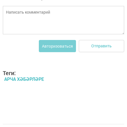
Отправить
Авторизоваться
Теги:
АРЧА ХӘБӘРЛӘРЕ