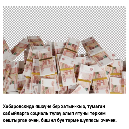
Хабаровскида яшәүче бер хатын-кыз, тумаган
сабыйларга социаль түләү алып ятучы төркем
оештырган өчен, биш ел буе төрмә шулпасы эчәчәк.