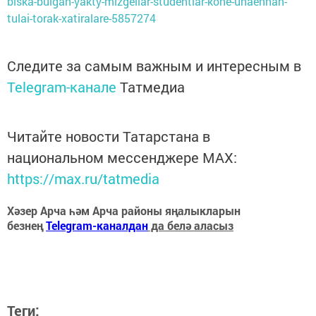
biska-bulgan-yakty-mizgellar-studentlar-kone-unaennan-
tulai-torak-xatiralare-5857274
Следите за самым важным и интересным в
Telegram-канале
Татмедиа
Читайте новости Татарстана в
национальном мессенджере MАХ:
https://max.ru/tatmedia
Хәзер Арча һәм Арча районы яңалыкларын
безнең
Telegram-каналдан
да белә аласыз
Теги: