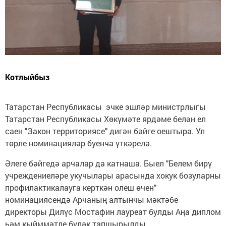
Котлыйбыз
Татарстан Республикасы эчке эшләр министрлыгы
Татарстан Республикасы Хөкүмәте ярдәме белән ел
саен "Закон территориясе" дигән бәйге оештыра. Ул
төрле номинацияләр буенча үткәрелә.
Әлеге бәйгедә арчалар да катнаша. Быел "Белем бирү
учреждениеләре укучылары арасында хокук бозуларны
профилактикалауга керткән олеш өчен"
номинациясендә Арчаның алтынчы мәктәбе
директоры Дилүс Мостафин лауреат булды Аңа диплом
һәм кыйммәтле бүләк тапшырылды.