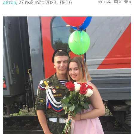
автор,
27 гыйнвар 2023 - 08:16
1132
0
0