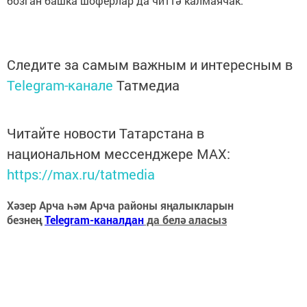
бозган башка шоферлар да читтә калмаячак.
Следите за самым важным и интересным в
Telegram-канале
Татмедиа
Читайте новости Татарстана в
национальном мессенджере MАХ:
https://max.ru/tatmedia
Хәзер Арча һәм Арча районы яңалыкларын
безнең
Telegram-каналдан
да белә аласыз