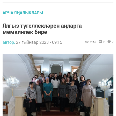
АРЧА ЯҢАЛЫКЛАРЫ
Ялгыз түгеллекләрен аңларга
мөмкинлек бирә
автор,
27 гыйнвар 2023 - 09:15
1432
0
0