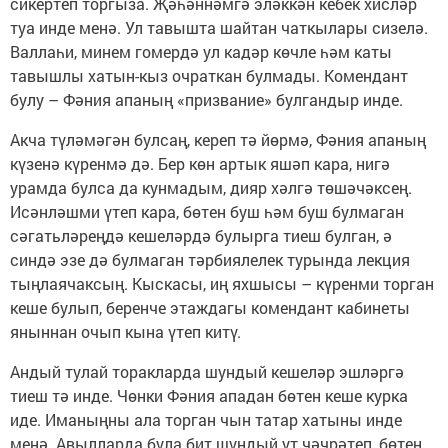
сикертеп торгыза. Җәһәннәмгә эләккән кебек хисләр
туа инде менә. Ул тавышта шайтан чаткылары сизелә.
Валлаһи, минем гомердә ул кадәр көчле һәм каты
тавышлы хатын-кыз очраткан булмады. Комендант
булу – Фәния апаның «призвание» булгандыр инде.
Акча түләмәгән булсаң, кереп тә йөрмә, Фәния апаның
күзенә күренмә дә. Бер көн артык яшәп кара, нигә
урамда булса да кунмадым, дияр хәлгә төшәчәксең.
Исәнләшми үтеп кара, бөтен буш һәм буш булмаган
сәгатьләреңдә кешеләрдә булырга тиеш булган, ә
синдә эзе дә булмаган тәрбиялелек турында лекция
тыңлаячаксың. Кыскасы, иң яхшысы – күренми торган
кеше булып, беренче этаждагы комендант кабинеты
яныннан очып кына үтеп китү.
Андый тулай торакларда шундый кешеләр эшләргә
тиеш тә инде. Чөнки Фәния ападан бөтен кеше курка
иде. Иманыңны ала торган чын татар хатыны инде
менә. Авылларда була бит шундый ут чәчрәтеп, бөтен