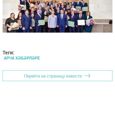
Теги:
АРЧА ХӘБӘРЛӘРЕ
Перейти на страницу новости