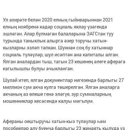
Ул ахирәте белән 2020 елның гыйнварыннан 2021
елның ноябренә кадәр социаль яклау үзәгендә
эшләгән. Алар булмаган балаларына ЗАГСтан туу
турында таныклык алырга әзер торучы хатын-
кызларны эзләп тапкан. Шуннан соң бу хатыннар
социаль түләүләр, шул исәптән ана капиталы алган.
Ялган аналардан тыш, тагын 23 кешенең әлеге аферага
кагылышлы булуы ачыкланган.
Шулай итеп, ялган документлар нигезендә барлыгы 27
миллион сум акча кулга төшерелгән. Ялган аналарга
акчаның аз өлеше генә эләгүе, зур суммаларның
мошенниклар кесәсендә калуы мәгълүм.
Афераны оештыручы хатын-кыз түләүләр һәм
пособиеләр алу буенча барлыгы 23 җинаять кылуда үз