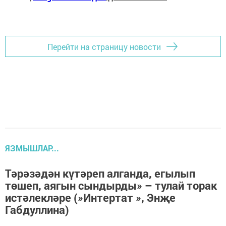
Перейти на страницу новости
ЯЗМЫШЛАР...
Тәрәзәдән күтәреп алганда, егылып
төшеп, аягын сындырды» – тулай торак
истәлекләре (»Интертат », Энҗе
Габдуллина)