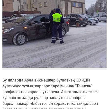
Бу ялларда Арча эчке эшләр бүлегенең ЮХИДИ
бүлекчәсе хезмәткәрләре тарафыннан "Тоннель"
профилактик чарасы үткәрелә. Алкогольле эчемлек
кулланган хәлдә руль артына утырганнарны
барлаячаклар. Әлбәттә, юл хәрәкәте кагыйдәләрен