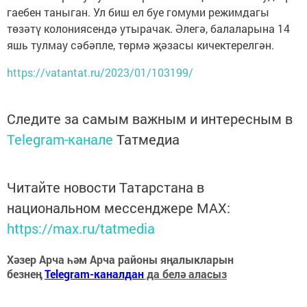
гаебен таныган. Ул биш ел буе гомуми режимдагы
төзәтү колониясендә утырачак. Әлегә, балаларына 14
яшь тулмау сәбәпле, төрмә җәзасы кичектерелгән.
https://vatantat.ru/2023/01/103199/
Следите за самым важным и интересным в
Telegram-канале
Татмедиа
Читайте новости Татарстана в
национальном мессенджере MАХ:
https://max.ru/tatmedia
Хәзер Арча һәм Арча районы яңалыкларын
безнең
Telegram-каналдан
да белә аласыз