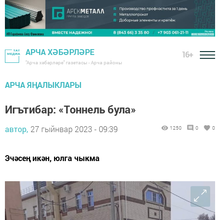
АРЧА ХӘБӘРЛӘРЕ
16+
"Арча хәбәрләре" газетасы - Арча районы
АРЧА ЯҢАЛЫКЛАРЫ
Игътибар: «Тоннель була»
автор,
27 гыйнвар 2023 - 09:39
1250
0
0
Эчәсең икән, юлга чыкма