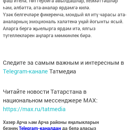
фаш ителә, төп геройга авылдашлар, хезмәттәшләр
һәм, әлбәттә, ата-аналар ярдәмгә килә.
Үзәк белгечләре фикеренчә, мондый ял итү чарасы ата-
аналарның эмоциональ халәтенә уңай йогынты ясый.
Аларга бергә җыелырга ярдәм итә, ялгыз
түгеллекләрен аңларга мөмкинлек бирә.
Следите за самым важным и интересным в
Telegram-канале
Татмедиа
Читайте новости Татарстана в
национальном мессенджере MАХ:
https://max.ru/tatmedia
Хәзер Арча һәм Арча районы яңалыкларын
безнең
Telegram-каналдан
да белә аласыз