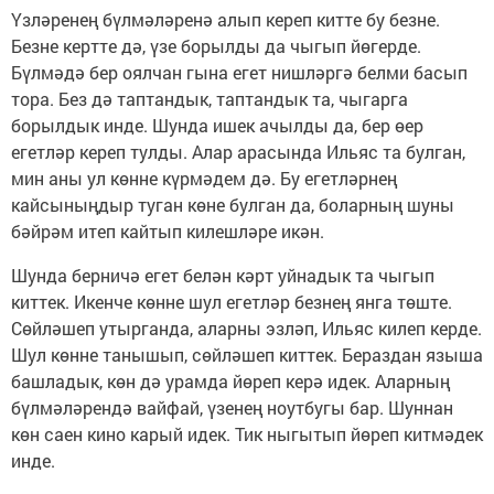
Үзләренең бүлмәләренә алып кереп китте бу безне.
Безне кертте дә, үзе борылды да чыгып йөгерде.
Бүлмәдә бер оялчан гына егет нишләргә белми басып
тора. Без дә таптандык, таптандык та, чыгарга
борылдык инде. Шунда ишек ачылды да, бер өер
егетләр кереп тулды. Алар арасында Ильяс та булган,
мин аны ул көнне күрмәдем дә. Бу егетләрнең
кайсыныңдыр туган көне булган да, боларның шуны
бәйрәм итеп кайтып килешләре икән.
Шунда берничә егет белән кәрт уйнадык та чыгып
киттек. Икенче көнне шул егетләр безнең янга төште.
Сөйләшеп утырганда, аларны эзләп, Ильяс килеп керде.
Шул көнне танышып, сөйләшеп киттек. Бераздан языша
башладык, көн дә урамда йөреп керә идек. Аларның
бүлмәләрендә вайфай, үзенең ноутбугы бар. Шуннан
көн саен кино карый идек. Тик ныгытып йөреп китмәдек
инде.