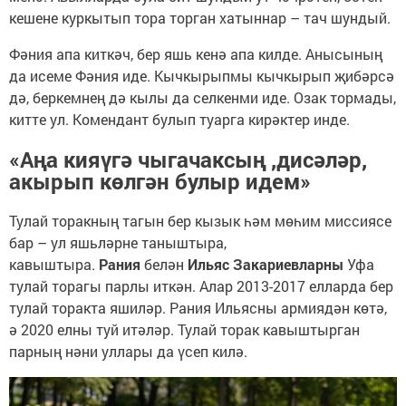
кешене куркытып тора торган хатыннар – тач шундый.
Фәния апа киткәч, бер яшь кенә апа килде. Анысының
да исеме Фәния иде. Кычкырыпмы кычкырып җибәрсә
дә, беркемнең дә кылы да селкенми иде. Озак тормады,
китте ул. Комендант булып туарга кирәктер инде.
«Аңа кияүгә чыгачаксың ,дисәләр,
акырып көлгән булыр идем»
Тулай торакның тагын бер кызык һәм мөһим миссиясе
бар – ул яшьләрне таныштыра,
кавыштыра.
Рания
белән
Ильяс Закариевларны
Уфа
тулай торагы парлы иткән. Алар 2013-2017 елларда бер
тулай торакта яшиләр. Рания Ильясны армиядән көтә,
ә 2020 елны туй итәләр. Тулай торак кавыштырган
парның нәни уллары да үсеп килә.