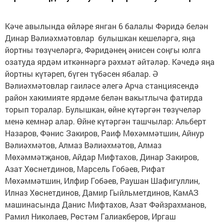
Кәче авылында өйләре янган 6 балалы Фәридә белән
Динар Вәлиәхмәтовлар булышкан кешеләргә, яңа
йортны төзүчеләргә, Фәридәнең әнисен соңгы юлга
озатуда ярдәм иткәннәргә рәхмәт әйтәләр. Кәчедә яңа
йортны күтәреп, бүген түбәсен ябалар. Ә
Вәлиәхмәтовлар гаиләсе әлегә Арча станциясендә
район хакимияте ярдәме белән вакытлыча фатирда
торып торалар. Булышкан, өйне күтәргән төзүчеләр
менә кемнәр алар. Өйне күтәргән ташчылар: Альберт
Назаров, Фәнис Закиров, Раиф Мөхәммәтшин, Айнур
Вәлиәхмәтов, Алмаз Вәлиәхмәтов, Алмаз
Мөхәммәтҗанов, Айдар Мифтахов, Динар Закиров,
Азат Хөснетдинов, Марсель Гобәев, Рифат
Мөхәммәтшин, Илфир Гобәев, Раушан Шафигуллин,
Илназ Хөснетдинов, Дамир Гыйльметдинов, КамАЗ
машинасында Данис Мифтахов, Азат Фәйзрахманов,
Рамил Николаев, Рөстәм Галиакберов, Иргаш