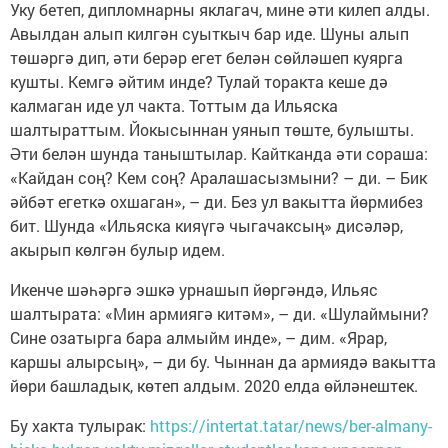
Уку бетеп, дипломнарны яклагач, мине әти килеп алды.
Авылдан алып килгән суыткыч бар иде. Шуны алып
төшәргә дип, әти берәр егет белән сөйләшеп куярга
кушты. Кемгә әйтим инде? Тулай торакта кеше дә
калмаган иде ул чакта. Тоттым да Ильяска
шалтыраттым. Йокысыннан уянып төште, булышты.
Әти белән шунда таныштылар. Кайтканда әти сораша:
«Кайдан соң? Кем соң? Аралашасызмыни? – ди. – Бик
әйбәт егеткә охшаган», – ди. Без ул вакытта йөрмибез
бит. Шунда «Ильяска кияүгә чыгачаксың» дисәләр,
акырып көлгән булыр идем.
Икенче шәһәргә эшкә урнашып йөргәндә, Ильяс
шалтырата: «Мин армиягә китәм», – ди. «Шулаймыни?
Сине озатырга бара алмыйм инде», – дим. «Ярар,
каршы алырсың», – ди бу. Чыннан да армиядә вакытта
йөри башладык, көтеп алдым. 2020 елда өйләнештек.
Бу хакта тулырак:
https://intertat.tatar/news/ber-almany-