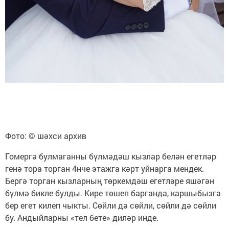
Фото: © шәхси архив
Гомергә булмаганны бүлмәдәш кызлар белән егетләр
генә тора торган 4нче этажга кәрт уйнарга мендек.
Бергә торган кызларның төркемдәш егетләре яшәгән
бүлмә бикле булды. Кире төшеп барганда, каршыбызга
бер егет килеп чыкты. Сөйли дә сөйли, сөйли дә сөйли
бу. Андыйларны «тел бете» диләр инде.