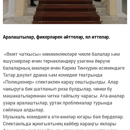
Аралаштылар, фикерләрен әйттеләр, ял иттеләр.
«Өмет чаткысы» мөмкинлекләре чикле балалар һәм
яшүсмерләр өчен тернәкләндерү үзәгенә йөрүче
балаларның әниләре өчен Кәрим Тинчурин исемендәге
Татар дәүләт драма һәм комедия театрында
«Полиционер» спектаклен карау оештырылды. Алар
чакыруга бик шатланып риза булдылар, чөнки бу
мәшәкатьләреннән читкә тайпылу чарасы. Ата-аналар
үзара аралаштылар, уртак проблемалар турында
сөйләшә алдылар.
Музыкаль комедияга әти-әниләр югары бәя бирделәр.
Спектакльдә җәмгыятьнең кайбер караңгы яклары