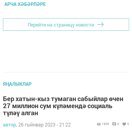
АРЧА ХӘБӘРЛӘРЕ
Перейти на страницу новости
ЯҢАЛЫКЛАР
Бер хатын-кыз тумаган сабыйлар өчен
27 миллион сум күләмендә социаль
түләү алган
автор,
26 гыйнвар 2023 - 21:22
1605
0
0