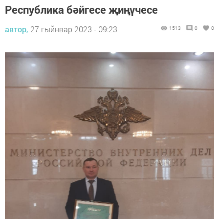
Республика бәйгесе җиңүчесе
автор,
27 гыйнвар 2023 - 09:23
1513
0
0