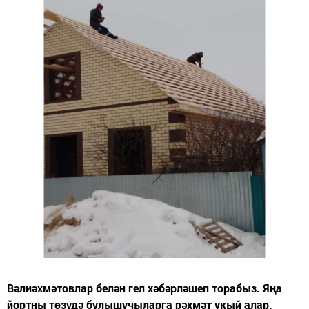
Вәлиәхмәтовлар белән гел хәбәрләшеп торабыз. Яңа
йортны төзүдә булышучыларга рәхмәт укый алар.