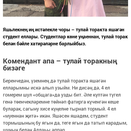
Яшьлекнең иң истәлекле чоры – тулай торакта яшәгән
студент еллары. Студентлар көне уңаеннан, тулай торак
белән бәйле хатирәләрне барлыйбыз.
Комендант апа – тулай торакның
бизәге
Беренчедән, үземнең дә тулай торакта яшәгән
елларымны искә алып узыйм. Ни дисәң дә, 4 ел
гомерем шул «общага»да узды бит. Әле күптән түгел
генә төенчекләремне төйнәп фатирга күченгән кеше
буларак, сагыну хисе күңелне тырнап тормый. 4 ел
«муеннан җитә» икән. Яшәсен яшәдем, студент
тормышының бу ягын да, теге ягын да татып карадым,
шуның белән Аллаһы әппәр.