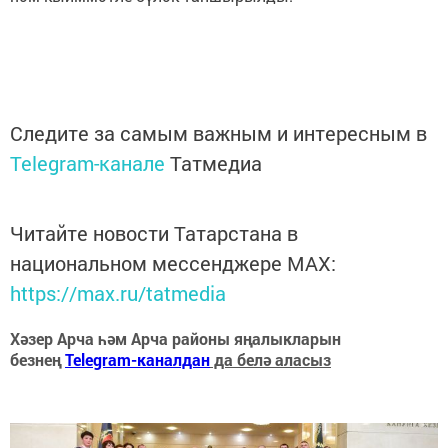
Следите за самым важным и интересным в
Telegram-канале
Татмедиа
Читайте новости Татарстана в
национальном мессенджере MАХ:
https://max.ru/tatmedia
Хәзер Арча һәм Арча районы яңалыкларын
безнең
Telegram-каналдан
да белә аласыз