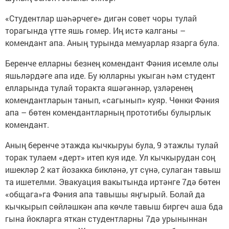
«Студентлар шәһәрчеге» дигән совет чоры тулай
торагында үтте яшь гомер. Иң истә калганы –
комендант апа. Аның турында мемуарлар язарга була.
Беренче елларны безнең комендант Фәния исемле олы
яшьләрдәге апа иде. Бу юлларны укыган һәм студент
елларында тулай торакта яшәгәннәр, үзләренең
комендантларын танып, «сагынып» куяр. Чөнки Фәния
апа – бөтен комендантларның прототибы булырлык
комендант.
Аның беренче этажда кычкыруы була, 9 этажлы тулай
торак тулаем «дерт» итеп куя иде. Ул кычкырудан соң
ишекләр 2 кат йозакка бикләнә, ут сүнә, сулаган тавыш
та ишетелми. Эвакуация вакытында иртәнге 7дә бөтен
«общага»га Фәния апа тавышы яңгырый. Болай да
кычкырып сөйләшкән апа көчле тавыш биргеч аша 6да
гына йокларга яткан студентларны 7дә урыныннан