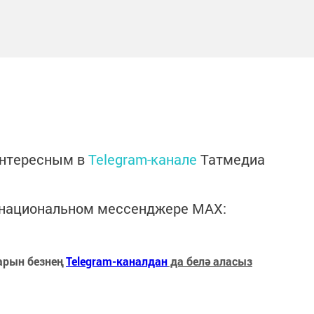
интересным в
Telegram-канале
Татмедиа
в национальном мессенджере MАХ:
арын безнең
Telegram-каналдан
да белә аласыз