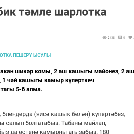
 бик тәмле шарлотка
2138
0
стакан шикәр комы, 2 аш кашыгы майонез, 2 а
, 1 чәй кашыгы камыр күперткеч
тагы 5-6 алма.
блендерда (яисә кашык белән) күпертәбез,
ы салып болгатабыз. Табаны майлап,
быз да өстенә камырны агызабыз. 180