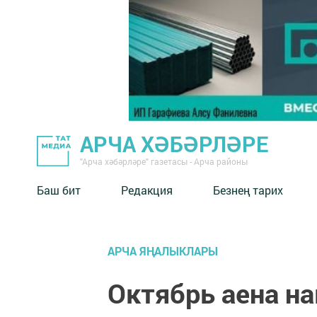
АРЧА ХӘБӘРЛӘРЕ
"Арча хәбәрләре" газетасы - Арча районы
Баш бит
Редакция
Безнең тарих
АРЧА ЯҢАЛЫКЛАРЫ
Октябрь аена н