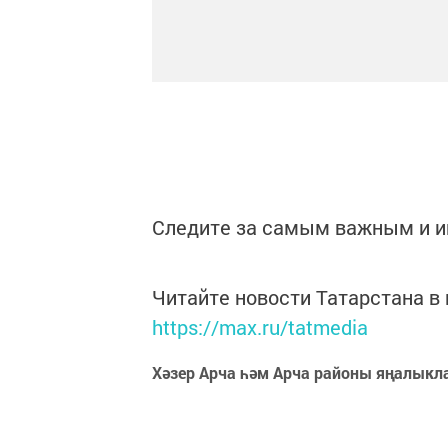
Следите за самым важным и 
Читайте новости Татарстана 
https://max.ru/tatmedia
Хәзер Арча һәм Арча районы яңалыкл