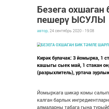
Безега охшаган
пешерү ЫСУЛЫ
автор,
24 сентябрь 2020 - 19:08
Кирәк булачак: 3 йомырка, 1 
кашыгы сыек май, 1 стакан он
(разрыхлитель), уртача зурлык
Йомыркага шикәр комы салып, 
калган барлык ингредиентларн
алмаларны табага гына турый