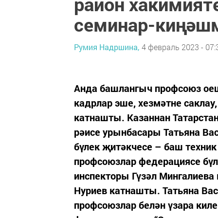
район хакимият
семинар-киңәшм
Румия Надршина,
4 февраль 2023 - 07:
Анда башлангыч профсоюз оеш
кадрлар эше, хезмәтне саклау
катнашты. Казаннан Татарста
рәисе урынбасары Татьяна Ва
бүлек җитәкчесе – баш техник
профсоюзлар федерациясе бүл
инспекторы Гүзәл Мингалиева
Нуриев катнашты. Татьяна Ва
профсоюзлар белән үзара кил