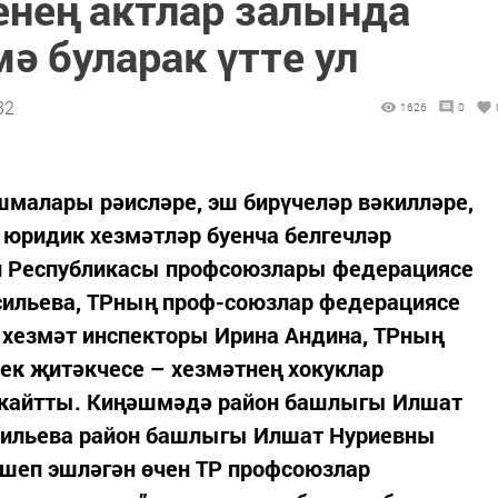
енең актлар залында
ә буларак үтте ул
32
1626
0
малары рәисләре, эш бирүчеләр вәкилләре,
, юридик хезмәтләр буенча белгечләр
н Республикасы профсоюзлары федерациясе
сильева, ТРның проф-союзлар федерациясе
 хезмәт инспекторы Ирина Андина, ТРның
ек җитәкчесе – хезмәтнең хокуклар
 кайтты. Киңәшмәдә район башлыгы Илшат
сильева район башлыгы Илшат Нуриевны
ешеп эшләгән өчен ТР профсоюзлар