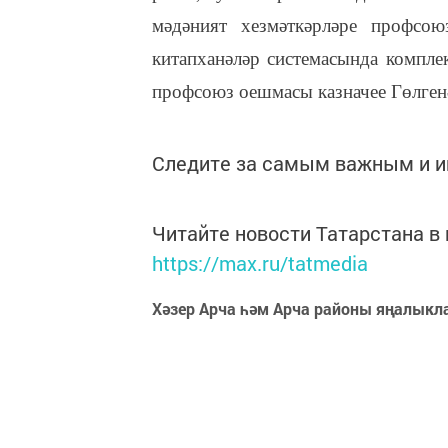
мәдәният хезмәткәрләре профсо
китапханәләр системасында комплек
профсоюз оешмасы казначее Гөлген
Следите за самым важным и 
Читайте новости Татарстана 
https://max.ru/tatmedia
Хәзер Арча һәм Арча районы яңалыкл