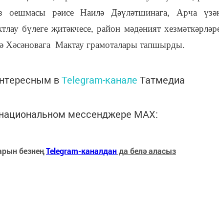
юз оешмасы рәисе Наилә Дәүләтшинага, Арча үзә
тлау бүлеге җитәкчесе, район мәдәният хезмәткәрләр
ә Хәсәновага Мактау грамоталары тапшырды.
интересным в
Telegram-канале
Татмедиа
в национальном мессенджере MАХ:
арын безнең
Telegram-каналдан
да белә аласыз