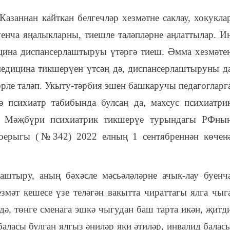
азаннан кайткан белгечләр хезмәтне саклау, хокукла
уенча яңалыкларны, тиешле таләпләрне аңлаттылар. И
цина диспансерлаштыруы үтәргә тиеш. Әмма хезмәте
 медицина тикшерүен үтсәң дә, диспансерлаштыруны д
өрле таләп. Укыту-тәрбия эшен башкаручы педагогларг
 психиатр табибында булсаң да, махсус психиатри
к. Мәҗбүри психиатрик тикшерүе турындагы РФны
боерыгы (№342) 2022 елның 1 сентябреннән көчен
штыру, аның бәхәсле мәсьәләләрне ачык-лау буенч
змәт кешесе үзе теләгән вакытта чираттагы ялга чыг
ндә, төнге сменага эшкә чыгудан баш тарта икән, җитд
баласы булган ялгыз әниләр яки әтиләр, инвалид балас