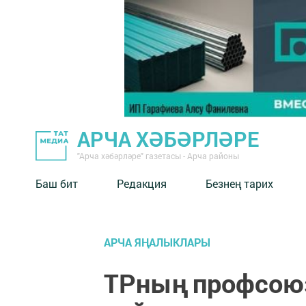
АРЧА ХӘБӘРЛӘРЕ
"Арча хәбәрләре" газетасы - Арча районы
Баш бит
Редакция
Безнең тарих
АРЧА ЯҢАЛЫКЛАРЫ
ТРның профсоюз