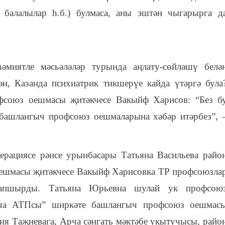
 балалылар һ.б.) булмаса, аны эштән чыгарырга д
миятле мәсьәләләр турында аңлату-сөйләшү белә
н, Казанда психиатрик тикшерүе кайда үтәргә була
офсоюз оешмасы җитәкчесе Вакыйф Харисов: “Без б
 башлангыч профсоюз оешмаларына хәбәр итәрбез”, 
рациясе рәисе урынбасары Татьяна Васильева райо
оешмасы җитәкчесе Вакыйф Харисовка ТР профсоюзла
тапшырды. Татьяна Юрьевна шулай ук профсою
Арча АТПсы” ширкәте башлангыч профсоюз оешмас
ия Таҗиевага, Арча сәнгать мәктәбе укытучысы, райо