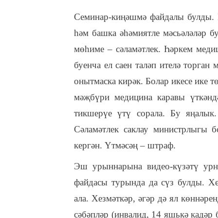
Семинар-киңәшмә файдалы булды. К
һәм башка әһәмиятле мәсьәләләр б
мөһиме – сәламәтлек. Һәркем меди
буенча ел саен таләп ителә торган
онытмаска кирәк. Болар икесе ике т
мәҗбүри медицина каравы үткәндә
тикшерүе үтү сорала. Бу яңалы
Сәламәтлек саклау министрлыгы 
кергән. Үтмәсәң – штраф.
Эш урыннарына видео-күзәтү урна
файдасы турында да сүз булды. Хе
ала. Хезмәткәр, әгәр дә ял көннәре
сәбәпләр (инвалид, 14 яшькә кадәр 