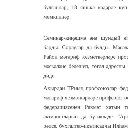
булганнар, 18 яшькә кадәрле күп
мөмкиннәр.
Семинар-киңәшмә әнә шундый әһә
барды. Сораулар да булды. Мәсәлә
Район мәгариф хезмәткәрләре пр
мәсьәләне белешеп, төгәл адресны
диде.
Ахырдан ТРның профсоюзлар феде
мәгариф хезмәткәрләре профсоюз 
федерациясенең Рәхмәт хатын 
активистларын да бүләкләде: “
рәисе, бухгалтер-икътисадчы Илһам