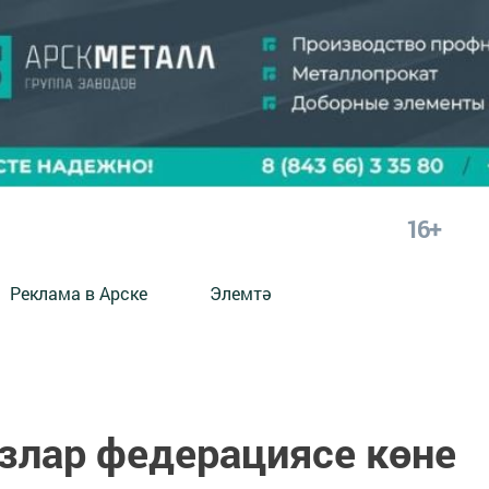
16+
Реклама в Арске
Элемтә
лар федерациясе көне