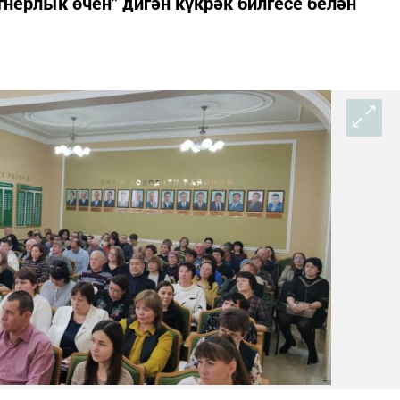
нерлык өчен” дигән күкрәк билгесе белән