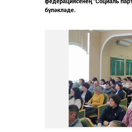
федерациясенең “Социаль парт
бүләкләде.