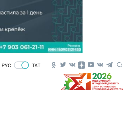
РУС
ТАТ