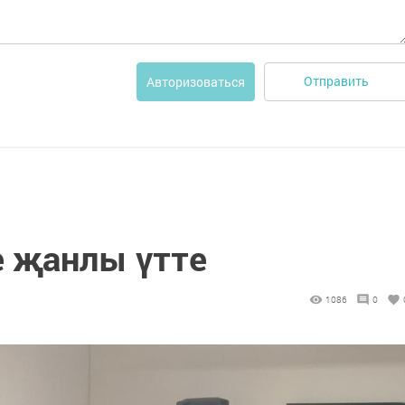
Отправить
Авторизоваться
е җанлы үтте
1086
0