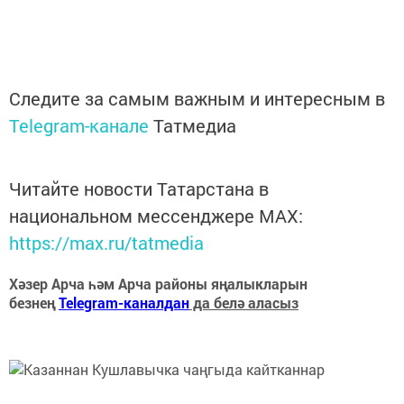
Следите за самым важным и интересным в
Telegram-канале
Татмедиа
Читайте новости Татарстана в
национальном мессенджере MАХ:
https://max.ru/tatmedia
Хәзер Арча һәм Арча районы яңалыкларын
безнең
Telegram-каналдан
да белә аласыз