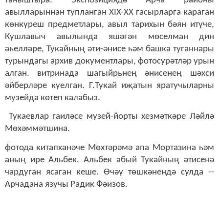
таныштыра. Экспозициядә Арча районы
авылларыннан тупланган XIX-XX гасырларга караган
көнкүреш предметлары, авыл тарихын бәян итүче,
Кушлавыч авылында яшәгән мөселман дин
әһелләре, Тукайның әти-әнисе һәм башка туганнары
турындагы архив документлары, фотосурәтләр урын
алган.
витринада шагыйрьнең әнисенең шәхси
әйберләре куелган. Г.Тукай иҗатын яратучыларны
музейда көтеп калабыз.
Тукаевлар гаиләсе музей-йорты хезмәткәре Ләйлә
Мөхәммәтшина.
фотода китапханәче Мөхтәрәмә апа Мортазина һәм
аның ире Альбек. Альбек абый Тукайның әтисенә
чардуган ясаган кеше. Өчәү төшкәнендә сулда --
Арчадана язучы Радик Фәизов.