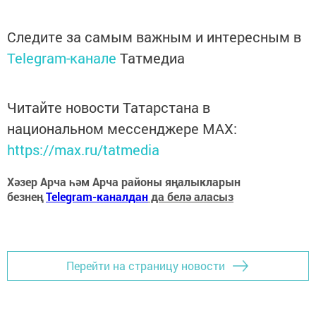
Следите за самым важным и интересным в
Telegram-канале
Татмедиа
Читайте новости Татарстана в
национальном мессенджере MАХ:
https://max.ru/tatmedia
Хәзер Арча һәм Арча районы яңалыкларын
безнең
Telegram-каналдан
да белә аласыз
Перейти на страницу новости