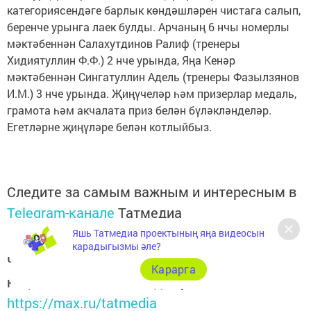
категориясендәге барлык көндәшләрен чистага салып,
беренче урынга лаек булды. Арчаның 6 нчы номерлы
мәктәбеннән Салахутдинов Ралиф (тренеры
Хидиятуллин Ф.Ф.) 2 нче урында, Яңа Кенәр
мәктәбеннән Сингатуллин Адель (тренеры Фазылзянов
И.М.) 3 нче урында. Җиңүчеләр һәм призерлар медаль,
грамота һәм акчалата приз белән бүләкләнделәр.
Егетләрне җиңүләре белән котлыйбыз.
Следите за самым важным и интересным в
Telegram-канале
Татмедиа
Яшь Татмедиа проектының яңа видеосын
карадыгызмы әле?
Читайте новости Татарстана в
Карарга
национальном мессенджере MАХ:
https://max.ru/tatmedia