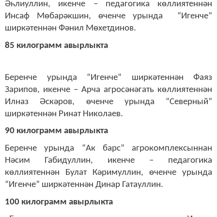
Әһлиуллин, икенче – педагогика көллиятеннән
Инсаф Мөбарәкшин, өченче урында “Игенче”
ширкәтеннән Фәнил Мөхетдинов.
85 килограмм авырлыкта
Беренче урында “Игенче” ширкәтеннән Фаяз
Зарипов, икенче – Арча агросәнәгать көллиятеннән
Илназ Әскәров, өченче урында “Северный”
ширкәтеннән Ринат Николаев.
90 килограмм авырлыкта
Беренче урында “Ак барс” агрокомплексыннан
Нәсим Габидуллин, икенче – педагогика
көллиятеннән Булат Кәримуллин, өченче урында
“Игенче” ширкәтеннән Динар Гатауллин.
100 килограмм авырлыкта