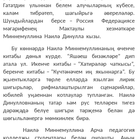
Гататдин улыннан белем алучыларның күбесе,
каләм тибрәтеп, шагыйрьгә әвереләләр.
Шундыйлардан берсе – Россия Федерациясе
мәгарифенең Мактаулы хезмәткәре
Миннемуллина Наилә Динулла кызы.
Бу көннәрдә Наилә Миннемуллинаның өченче
китабы дөнья күрде. “Яшәеш бизәкләре” дип
атала ул. Икенче китабы – “Хатирәләр чаткысы”,
беренче китабы – “Күчтәнәчем иң якыннарга”. Бу
җыентыкларга төрле елларда язылган лирик
шигырьләр, рифмалаштырылган сценарийлар,
юбилей уңаеннан котлаулар тупланган. Наилә
Динулловнаның татар һәм рус телләрен тигез
дәрәҗәдә белүе шигъри тәрҗемә белән дә
шөгыльләнергә мөмкинлек бирә.
Наилә Миннемуллина Арча педагогия
колледжы студентлары белән очрашты. Аның