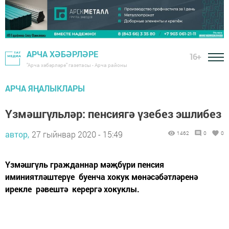
АРЧА ХӘБӘРЛӘРЕ
16+
"Арча хәбәрләре" газетасы - Арча районы
АРЧА ЯҢАЛЫКЛАРЫ
Үзмәшгүльләр: пенсиягә үзебез эшлибез
автор,
27 гыйнвар 2020 - 15:49
1462
0
0
Үзмәшгүль гражданнар мәҗбүри пенсия
иминиятләштерүе буенча хокук мөнәсәбәтләренә
ирекле рәвештә керергә хокуклы.