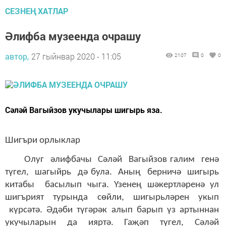
СЕЗНЕҢ ХАТЛАР
Әлифба музеенда очрашу
автор,
27 гыйнвар 2020 - 11:05
2107
0
0
Сәләй Вагыйзов укучылары шигырь яза.
Шигъри орлыклар
Олуг әлифбачы Сәләй Вагыйзов галим генә
түгел, шагыйрь дә була. Аның берничә шигырь
китабы басылып чыга. Үзенең шәкертләренә ул
шигърият турында сөйли, шигырьләрен укып
күрсәтә. Әдәби түгәрәк алып барып үз артыннан
укучыларын да ияртә. Гаҗәп түгел, Сәләй