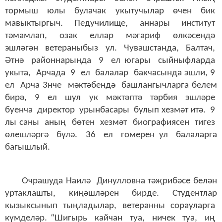
тормыш юлы булачак укытучылар өчен бик
мавыктыргыч. Педучилище, аннары институт
тәмамлап, озак еллар мәгариф өлкәсендә
эшләгән ветераныбыз ул. Чувашстанда, Балтач,
Әтнә районнарында 9 ел югары сыйныфларда
укыта, Арчада 9 ел балалар бакчасында эшли, 9
ел Арча 3нче мәктәбендә башлангычларга белем
бирә, 9 ел шул ук мәктәптә тәрбия эшләре
буенча директор урынбасары булып хезмәт итә. 9
лы саны аның бөтен хезмәт биографиясен тигез
өлешләргә бүлә. 36 ел гомерен ул балаларга
багышлый.
Очрашуда Наилә Динулловна тәҗрибәсе белән
уртаклашты, киңәшләрен бирде. Студентлар
кызыксынып тыңладылар, ветеранны сорауларга
күмделәр. “Шигырь кайчан туа, ничек туа, иң