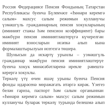
Россия Федерациясе Пенсия Фондының Татарстан
Республикасы буенча Бүлекчәсе «Һөнәри керемгә
салым» махсус салым режимын кулланучы
үзмәшгүль гражданнарның пенсия хокукларының
(иминият стажы һәм пенсион коэффициент) бары
мәжбүри пенсия иминиятләштерүгә күчерелгән
иминият взносларын исәпкә алып кына
формалаштырылуын исегезгә төшерә.
Шунысын да искәртү урынлы – узмәшгүль
гражданнар мәҗбүри пенсия иминиятләштерүе
буенча хокук мөнәсәбәтләренә ирекле рәвештә
керергә хокуклы.
Теркәлү үтү өчен яшәү урыны буенча Пенсия
фонды идарәсенә мөрәжәгать итәргә кирәк. Үзегез
белән гариза, паспорт һәм салым органыннан
«Һөнәри керемгә салым» махсус салым режимын
кулланучы буларак теркәлү турында белешмә алып