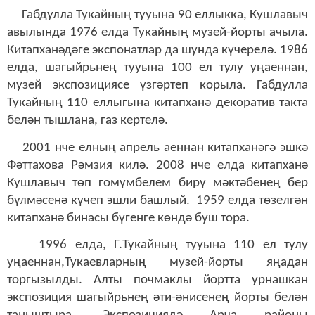
Габдулла Тукайның тууына 90 еллыкка, Кушлавыч
авылында 1976 елда Тукайның музей-йорты ачыла.
Китапханәдәге экспонатлар да шунда күчерелә. 1986
елда, шагыйрьнең тууына 100 ел тулу уңаеннан,
музей экспозициясе үзгәртеп корыла. Габдулла
Тукайның 110 еллыгына китапханә декоратив такта
белән тышлана, газ кертелә.
2001 нче елның апрель аеннан китапханәгә эшкә
Фәттахова Рәмзия килә. 2008 нче елда китапханә
Кушлавыч төп гомүмбелем бирү мәктәбенең бер
бүлмәсенә күчеп эшли башлый. 1959 елда төзелгән
китапханә бинасы бүгенге көндә буш тора.
1996 елда, Г.Тукайның тууына 110 ел тулу
уңаеннан,Тукаевларның музей-йорты яңадан
торгызылды. Алты почмаклы йортта урнашкан
экспозиция шагыйрьнең әти-әнисенең йорты белән