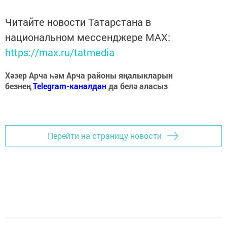
Читайте новости Татарстана в
национальном мессенджере MАХ:
https://max.ru/tatmedia
Хәзер Арча һәм Арча районы яңалыкларын
безнең
Telegram-каналдан
да белә аласыз
Перейти на страницу новости