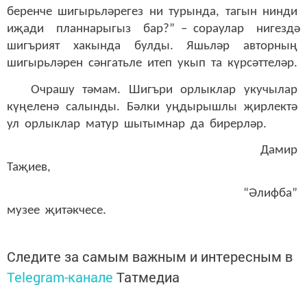
беренче шигырьләрегез ни турында, тагын нинди
иҗади планнарыгыз бар?” – сораулар нигездә
шигърият хакында булды. Яшьләр авторның
шигырьләрен сәнгатьле итеп укып та күрсәттеләр.
Очрашу тәмам. Шигъри орлыклар укучылар
күңеленә салынды. Бәлки уңдырышлы җирлектә
ул орлыклар матур шытымнар да бирерләр.
Дамир
Таҗиев,
“Әлифба”
музее җитәкчесе.
Следите за самым важным и интересным в
Telegram-канале
Татмедиа