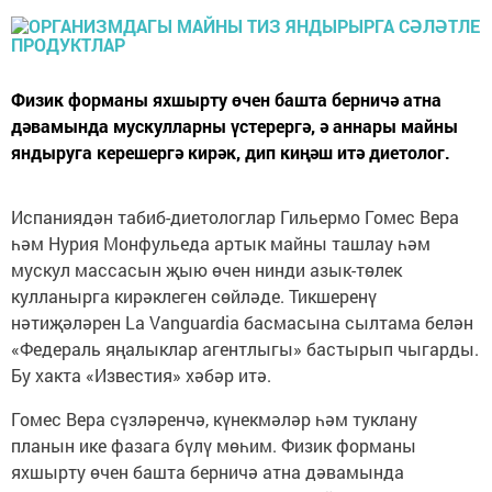
Физик форманы яхшырту өчен башта берничә атна
дәвамында мускулларны үстерергә, ә аннары майны
яндыруга керешергә кирәк, дип киңәш итә диетолог.
Испаниядән табиб-диетологлар Гильермо Гомес Вера
һәм Нурия Монфульеда артык майны ташлау һәм
мускул массасын җыю өчен нинди азык-төлек
кулланырга кирәклеген сөйләде. Тикшеренү
нәтиҗәләрен La Vanguardia басмасына сылтама белән
«Федераль яңалыклар агентлыгы» бастырып чыгарды.
Бу хакта «Известия» хәбәр итә.
Гомес Вера сүзләренчә, күнекмәләр һәм туклану
планын ике фазага бүлү мөһим. Физик форманы
яхшырту өчен башта берничә атна дәвамында