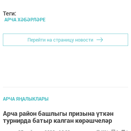
Теги:
АРЧА ХӘБӘРЛӘРЕ
Перейти на страницу новости
АРЧА ЯҢАЛЫКЛАРЫ
Арча район башлыгы призына үткән
турнирда батыр калган көрәшчеләр