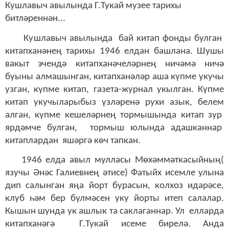
Кушлавыч авылында Г.Тукай музее тарихы
битләреннән...
Кушлавыч авылында бай китап фонды булган
китапханәнең тарихы 1946 елдан башлана. Шушы
вакыт эчендә китапханәчеләрнең ничәмә ничә
буыны алмашынган, китапханәләр аша күпме укучы
узган, күпме китап, газета-журнал укылган. Күпме
китап укучыларыбыз үзләренә рухи азык, белем
алган, күпме кешеләрнең тормышында китап зур
ярдәмче булган, тормыш юлында адашканнар
китаплардан яшәргә көч тапкан.
1946 елда авыл мулласы Мөхәммәткасыйның(
язучы Әнәс Галиевнең әтисе) Фатыйх исемле улына
дип салынган яңа йорт бурасын, колхоз идарәсе,
клуб һәм бер бүлмәсен уку йорты итеп салалар.
Кышын шунда ук ашлык та саклаганнар. Ул елларда
китапханәгә Г.Тукай исеме бирелә. Анда