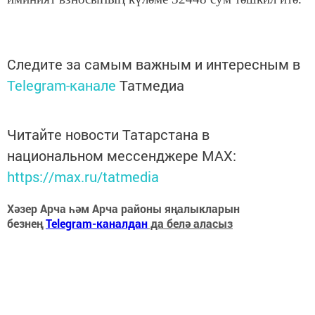
Следите за самым важным и интересным в
Telegram-канале
Татмедиа
Читайте новости Татарстана в
национальном мессенджере MАХ:
https://max.ru/tatmedia
Хәзер Арча һәм Арча районы яңалыкларын
безнең
Telegram-каналдан
да белә аласыз