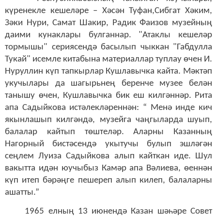
күренекле кешеләре – Хәсән Туфан,Сибгат Хәким,
Зәки Нури, Самат Шакир, Радик Фаизов музейның
даими кунаклары булганнар. "Атаклы кешеләр
тормышы" сериясендә басылып чыккан "Габдулла
Тукай" исемле китабына материаллар туплау өчен И.
Нуруллин күп тапкырлар Кушлавычка кайта. Мәктәп
укучылары да шагырьнең беренче музее белән
танышу өчен, Кушлавычка бик еш килгәннәр. Рита
апа Садыйкова истәлекләреннән: “ Менә инде кич
якынлашып килгәндә, музейга чаңгыларда шуып,
балалар кайтып төштеләр. Аларны Казанның
Нагорный бистәсендә укытучы булып эшләгән
сеңлем Луиза Садыйкова алып кайткан иде. Шул
вакытта идән юучыбыз Камәр апа Вәлиева, өеннән
күп итеп бәрәңге пешереп алып килеп, балаларны
ашатты.”
1965 елның 13 июнендә Казан шәһәре Совет