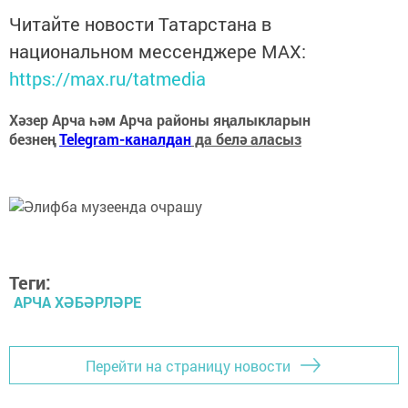
Читайте новости Татарстана в
национальном мессенджере MАХ:
https://max.ru/tatmedia
Хәзер Арча һәм Арча районы яңалыкларын
безнең
Telegram-каналдан
да белә аласыз
Теги:
АРЧА ХӘБӘРЛӘРЕ
Перейти на страницу новости