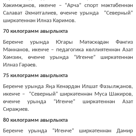
Хәкимҗанов, икенче – “Арча” спорт мәктәбеннән
Салават Әхмәтгалиев, өченче урында “Северный”
ширкәтеннән Илназ Кәримов.
70 килограмм авырлыкта
Беренче урында Югары Мәтәскәдән Фәнгиз
Мәннанов, икенче – педагогика көллиятеннән Азат
Хәмзин, өченче урында “Игенче” ширкәтеннән
Илназ Гәрәев.
75 килограмм авырлыкта
Беренче урында Яңа Кенәрдән Илшат Фазылҗанов,
икенче – “Северный” ширкәтеннән Муса Шакиров,
өченче урында “Игенче” ширкәтеннән Азат
Сираҗиев.
80 килограмм авырлыкта
Беренче урында “Игенче” ширкәтеннән Дамир