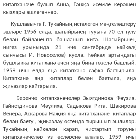
китапханәче булып Анна, Гәнҗә исемле керәшен
кызлары эшләгәннәр.
Кушлавычта Г. Тукайның истәлеген мәңгеләштерү
эшләре 1956 елда, шагыйрьнең тууына 70 ел тулу
белән бәйләнештә башланып китә. Шагыйрьнең
нигез урынында 21 нче сентябрьдә һәйкәл(
сынчысы И. Новоселов) куела. Һәйкәл артындагы
бушлыкка китапханә өчен яңа бина төзелә башлый.
1959 нчы елда яңа китапханә сафка бастырыла.
Китапханә яңа китаплар белән баетыла, яңа
җиһазлар кайтарыла.
Беренче китапханәчеләр Зыятдинова Фәүзия,
Гайнетдинова Мәүлиха, Садыкова Рита, Шакирова
Венера, Аскарова Наҗия яңа китапханәне китаплар
белән баету , җиһазлау өстендә тырышып эшлиләр.
Тукайның һәйкәлен карап, чистартып торуны
китапханәчеләр үз өсләренә алалар. 1959 нчы