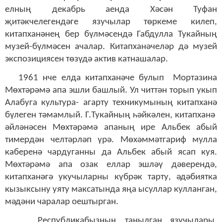
елның декабрь аенда Хәсән Туфан
җитәкчелегендәге язучылар төркеме килеп,
китапханәнең бер бүлмәсендә Габдулла Тукайның
музей-бүлмәсен ачалар. Китапханәчеләр дә музей
экспозициясен төзүдә актив катнашалар.
1961 нче елда китапханәче булып Мортазина
Мөхтәрәмә апа эшли башлый. Ул читтән торып укып
Алабуга культура- агарту техникумының китапханә
бүлеген тәмамлый. Г.Тукайның һәйкәлен, китапханә
әйләнәсен Мөхтәрәмә апаның ире Альбек абый
тимердән челтәрләп үрә. Мөхәммәтгариф мулла
каберенә чардуганны да Альбек абый ясап куя.
Мөхтәрәмә апа озак еллар эшләү дәверендә,
китапханәгә укучыларны күбрәк тарту, әдәбиятка
кызыксыну уяту максатында яңа ысуллар кулланган,
мәдәни чаралар оештырган.
Республикабызның танылган язучылары,