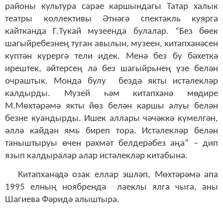
районы культура сарае каршындагы Татар халык
театры коллективы Әтнәгә спектакл
ь
куярга
кайтканда Г.Тукай музеенда булалар. “Без бөек
шагыйребезнең туган авылын, музеен, китапханәсен
күптән күрергә тели идек. Менә без бу бәхеткә
ирештек, әйтерсең лә без шагыйрьнең үзе белән
очраштык. Монда булу бездә якты истәлекләр
калдырды. Музей һәм китапханә мөдире
М.Мөхтәрәмә якты йөз белән каршы алуы белән
безне куандырды. Ишек аллары чәчәккә күмелгән,
әллә кайдан ямь биреп тора. Истәлекләр белән
таныштыруы өчен рәхмәт белдерәбез аңа” – дип
язып калдыралар алар истәлекләр китабына.
Китапханәдә озак еллар эшләп, Мөхтәрәмә апа
1995 елның ноябрендә лаеклы ялга чыга, аны
Шагиева Фәридә алыштыра.