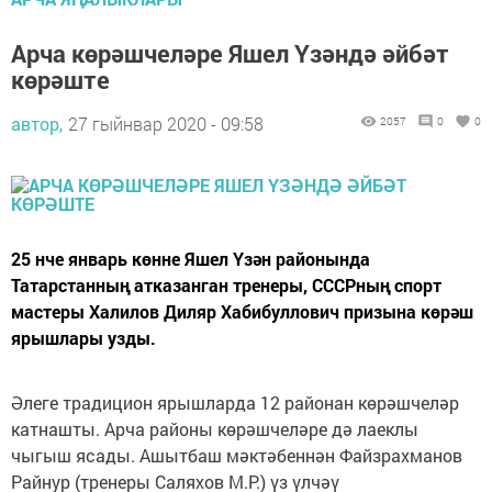
Арча көрәшчеләре Яшел Үзәндә әйбәт
көрәште
автор,
27 гыйнвар 2020 - 09:58
2057
0
0
25 нче январь көнне Яшел Үзән районында
Татарстанның атказанган тренеры, СССРның спорт
мастеры Халилов Диляр Хабибуллович призына көрәш
ярышлары узды.
Әлеге традицион ярышларда 12 районан көрәшчеләр
катнашты. Арча районы көрәшчеләре дә лаеклы
чыгыш ясады. Ашытбаш мәктәбеннән Файзрахманов
Райнур (тренеры Саляхов М.Р.) үз үлчәү