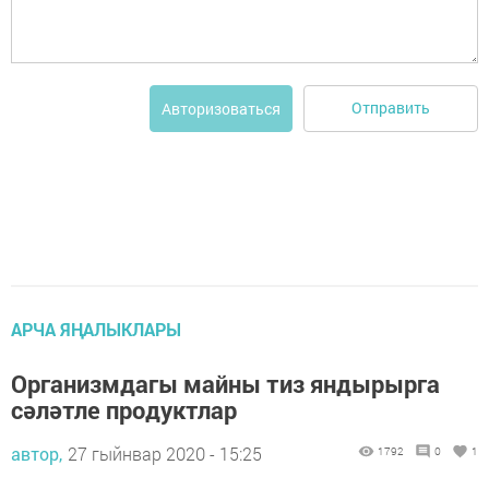
Отправить
Авторизоваться
АРЧА ЯҢАЛЫКЛАРЫ
Организмдагы майны тиз яндырырга
сәләтле продуктлар
автор,
27 гыйнвар 2020 - 15:25
1792
0
1