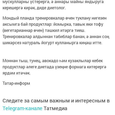
мускулларны үстерергә, ә аннары майны яндыруга
керешергә кирәк, диде диетолог.
Мондый планда тренировкалар өчен туклану нигезен
аксымга бай продуктлар: йомырка, тавык яки тофу
(вегетарианнар өчен) тәшкил итәргә тиеш.
Тренировкалар алдыннан табиблар банан, ә аннан соң
шикәрсез натураль йогурт кулланырга киңәш итте.
Моннан тыш, тунец, авокадо һәм кузаклылар кебек
продуктлар әлеге диетада үзеңне формага китерергә
ярдәм итәчәк.
Татар-информ
Следите за самым важным и интересным в
Telegram-канале
Татмедиа