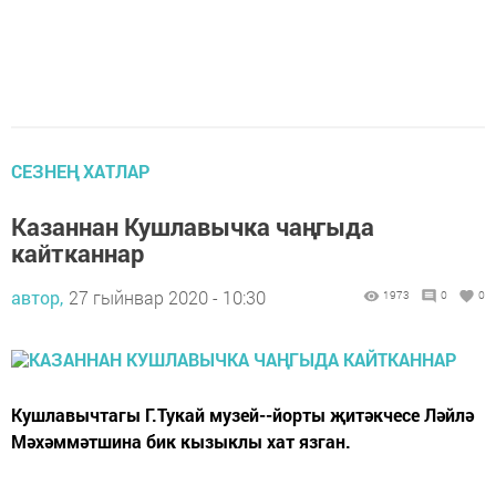
СЕЗНЕҢ ХАТЛАР
Казаннан Кушлавычка чаңгыда
кайтканнар
автор,
27 гыйнвар 2020 - 10:30
1973
0
0
Кушлавычтагы Г.Тукай музей--йорты җитәкчесе Ләйлә
Мәхәммәтшина бик кызыклы хат язган.