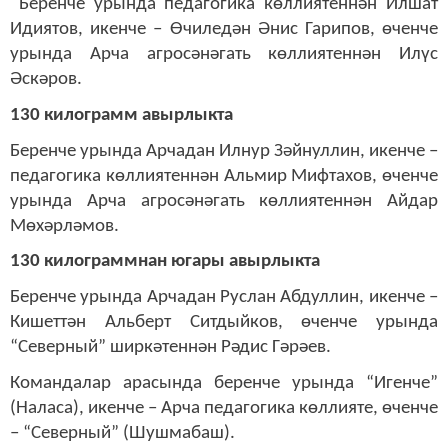
Беренче урында педагогика көллиятеннән Илшат
Идиятов, икенче – Өчиледән Әнис Гарипов, өченче
урында Арча агросәнәгать көллиятеннән Илүс
Әскәров.
130 килограмм авырлыкта
Беренче урында Арчадан Илнур Зәйнуллин, икенче –
педагогика көллиятеннән Альмир Мифтахов, өченче
урында Арча агросәнәгать көллиятеннән Айдар
Мөхәрләмов.
130 килограммнан югары авырлыкта
Беренче урында Арчадан Руслан Абдуллин, икенче –
Кишеттән Альберт Ситдыйков, өченче урында
“Северный” ширкәтеннән Рәдис Гәрәев.
Командалар арасында беренче урында “Игенче”
(Наласа), икенче – Арча педагогика көллияте, өченче
– “Северный” (Шушмабаш).