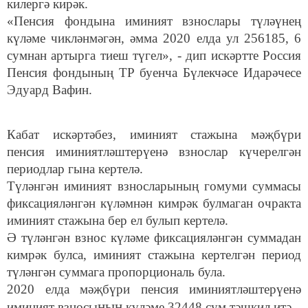
килергә кирәк.
«Пенсия фондына иминият взнослары түләүнең
күләме чикләнмәгән, әмма 2020 елда ул 256185, 6
сумнан артырга тиеш түгел», - дип искәртте Россия
Пенсия фондының ТР буенча Бүлекчәсе Идарәчесе
Эдуард Вафин.
Кабат искәртәбез, иминият стажына мәҗбүри
пенсия иминиятләштерүенә взнослар күчерелгән
периодлар гына кертелә.
Түләнгән иминият взносларының гомуми суммасы
фиксацияләнгән күләмнән кимрәк булмаган очракта
иминият стажына бер ел булып кертелә.
Ә түләнгән взнос күләме фиксацияләнгән суммадан
кимрәк булса, иминият стажына кертелгән период
түләнгән суммага пропорциональ була.
2020 елда мәҗбүри пенсия иминиятләштерүенә
ның
иминият взносы
күләме 32448 сум тәшкил итә.