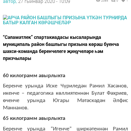
автор,
27 гыйнвар 2020 - 10:09
2084
0
1
“Сәламәтлек” спартакиадасы кысаларында
муниципаль район башлыгы призына көрәш буенча
шәхси-команда беренчелеге җиңүчеләре һәм
призчылары
60 килограмм авырлыкта
Беренче урында Иске Чүриледән Рамил Хәсәнов,
икенче – педагогика көллиятеннән Булат Фәхриев,
өченче урында Югары Мәтәскәдән Әлфис
Мәннанов.
65 килограмм авырлыкта
Беренче урында “Игенче” ширкәтеннән Рамил