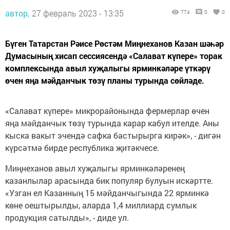
автор,
27 февраль 2023 - 13:35
774
0
0
Бүген Татарстан Рәисе Рөстәм Миңнеханов Казан шәһәр
Думасының хисап сессиясендә «Салават күпере» торак
комплексында авыл хуҗалыгы ярминкәләре үткәрү
өчен яңа мәйданчык төзү планы турында сөйләде.
«Салават күпере» микрорайонында фермерлар өчен
яңа мәйданчык төзү турында карар кабул ителде. Аны
кыска вакыт эчендә сафка бастырырга кирәк», - дигән
күрсәтмә бирде республика җитәкчесе.
Миңнеханов авыл хуҗалыгы ярминкәләренең
казанлылар арасында бик популяр булуын искәртте.
«Узган ел Казанның 15 мәйданчыгында 22 ярминкә
көне оештырылды, аларда 1,4 миллиард сумлык
продукция сатылды», - диде ул.