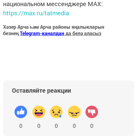
национальном мессенджере MАХ:
https://max.ru/tatmedia
Хәзер Арча һәм Арча районы яңалыкларын
безнең
Telegram-каналдан
да белә аласыз
Оставляйте реакции
0
0
0
0
0