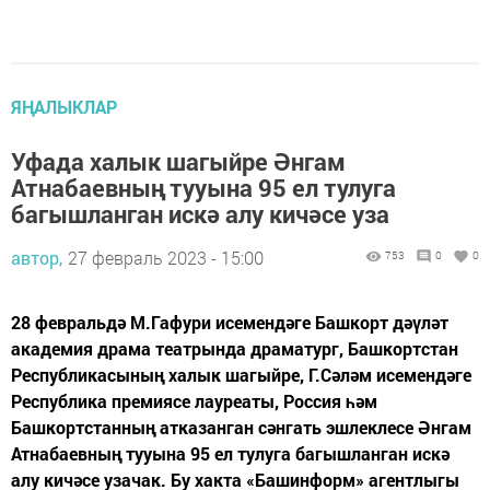
ЯҢАЛЫКЛАР
Уфада халык шагыйре Әнгам
Атнабаевның тууына 95 ел тулуга
багышланган искә алу кичәсе уза
автор,
27 февраль 2023 - 15:00
753
0
0
28 февральдә М.Гафури исемендәге Башкорт дәүләт
академия драма театрында драматург, Башкортстан
Республикасының халык шагыйре, Г.Сәләм исемендәге
Республика премиясе лауреаты, Россия һәм
Башкортстанның атказанган сәнгать эшлеклесе Әнгам
Атнабаевның тууына 95 ел тулуга багышланган искә
алу кичәсе узачак. Бу хакта «Башинформ» агентлыгы