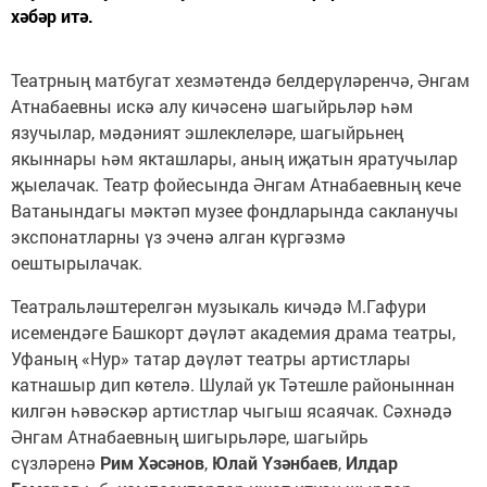
хәбәр итә.
Театрның матбугат хезмәтендә белдерүләренчә, Әнгам
Атнабаевны искә алу кичәсенә шагыйрьләр һәм
язучылар, мәдәният эшлеклеләре, шагыйрьнең
якыннары һәм якташлары, аның иҗатын яратучылар
җыелачак. Театр фойесында Әнгам Атнабаевның кече
Ватанындагы мәктәп музее фондларында сакланучы
экспонатларны үз эченә алган күргәзмә
оештырылачак.
Театральләштерелгән музыкаль кичәдә М.Гафури
исемендәге Башкорт дәүләт академия драма театры,
Уфаның «Нур» татар дәүләт театры артистлары
катнашыр дип көтелә. Шулай ук Тәтешле районыннан
килгән һәвәскәр артистлар чыгыш ясаячак. Сәхнәдә
Әнгам Атнабаевның шигырьләре, шагыйрь
сүзләренә
Рим Хәсәнов
,
Юлай Үзәнбаев
,
Илдар