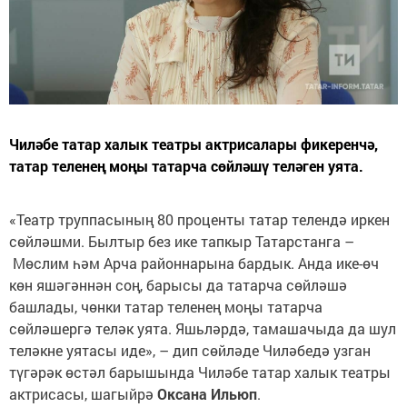
Чиләбе татар халык театры актрисалары фикеренчә,
татар теленең моңы татарча сөйләшү теләген уята.
«Театр труппасының 80 проценты татар телендә иркен
сөйләшми. Былтыр без ике тапкыр Татарстанга –
Мөслим һәм Арча районнарына бардык. Анда ике-өч
көн яшәгәннән соң, барысы да татарча сөйләшә
башлады, чөнки татар теленең моңы татарча
сөйләшергә теләк уята. Яшьләрдә, тамашачыда да шул
теләкне уятасы иде», – дип сөйләде Чиләбедә узган
түгәрәк өстәл барышында Чиләбе татар халык театры
актрисасы, шагыйрә
Оксана Ильюп
.