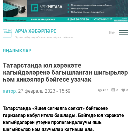
АРЧА ХӘБӘРЛӘРЕ
16+
"Арча хәбәрләре" газетасы - Арча районы
ЯҢАЛЫКЛАР
Татарстанда юл хәрәкәте
кагыйдәләренә багышланган шигырьләр
һәм хикәяләр бәйгесе узачак
автор,
27 февраль 2023 - 15:59
945
0
0
Татарстанда «Яшел сигналга сәяхәт» бәйгесенә
гаризалар кабул ителә башлады. Бәйгедә юл хәрәкәте
кагыйдәләрен үтәүне пропагандалаучы яшь
шагыйрьләр һәм язучылар катнаша ала.