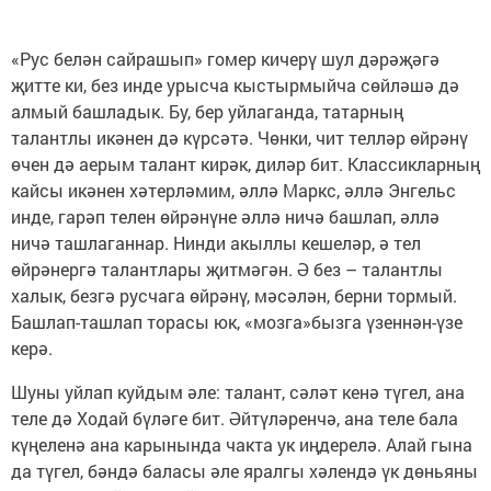
«Рус белән сайрашып» гомер кичерү шул дәрәҗәгә
җитте ки, без инде урысча кыстырмыйча сөйләшә дә
алмый башладык. Бу, бер уйлаганда, татарның
талантлы икәнен дә күрсәтә. Чөнки, чит телләр өйрәнү
өчен дә аерым талант кирәк, диләр бит. Классикларның
кайсы икәнен хәтерләмим, әллә Маркс, әллә Энгельс
инде, гарәп телен өйрәнүне әллә ничә башлап, әллә
ничә ташлаганнар. Нинди акыллы кешеләр, ә тел
өйрәнергә талантлары җитмәгән. Ә без – талантлы
халык, безгә русчага өйрәнү, мәсәлән, берни тормый.
Башлап-ташлап торасы юк, «мозга»бызга үзеннән-үзе
керә.
Шуны уйлап куйдым әле: талант, сәләт кенә түгел, ана
теле дә Ходай бүләге бит. Әйтүләренчә, ана теле бала
күңеленә ана карынында чакта ук иңдерелә. Алай гына
да түгел, бәндә баласы әле яралгы хәлендә үк дөньяны