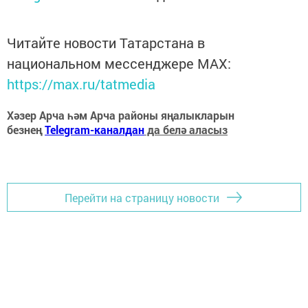
Читайте новости Татарстана в
национальном мессенджере MАХ:
https://max.ru/tatmedia
Хәзер Арча һәм Арча районы яңалыкларын
безнең
Telegram-каналдан
да белә аласыз
Перейти на страницу новости