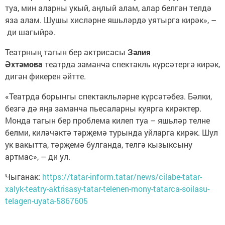
туа, мин аларны укый, аңлый алам, алар белгән телдә
яза алам. Шушы хисләрне яшьләрдә уятырга кирәк», –
ди шагыйрә.
Театрның тагын бер актрисасы
Зәлия
Әхтәмова
театрда заманча спектакль күрсәтергә кирәк,
дигән фикерен әйтте.
«Театрда борынгы спектакльләрне күрсәтәбез. Бәлки,
безгә дә яңа заманча пьесаларны куярга кирәктер.
Монда тагын бер проблема килеп туа – яшьләр телне
белми, киләчәктә тәрҗемә турында уйларга кирәк. Шул
ук вакытта, тәрҗемә булганда, телгә кызыксыну
артмас», – ди ул.
Чыганак:
https://tatar-inform.tatar/news/cilabe-tatar-
xalyk-teatry-aktrisasy-tatar-telenen-mony-tatarca-soilasu-
telagen-uyata-5867605