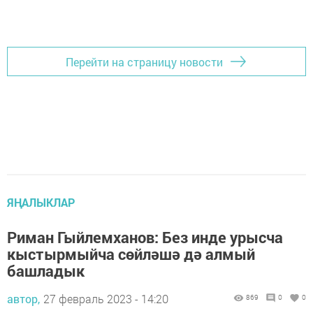
Перейти на страницу новости
ЯҢАЛЫКЛАР
Риман Гыйлемханов: Без инде урысча
кыстырмыйча сөйләшә дә алмый
башладык
автор,
27 февраль 2023 - 14:20
869
0
0