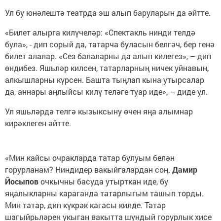
Ул бу юнәлештә театрда эш алып баруларын да әйтте.
«Билет алырга килүчеләр: «Спектакль нинди телдә
була», - дип сорый да, татарча буласын белгәч, бер генә
билет алалар. «Сез балаларны да алып килегез», – дип
өндибез. Яшьләр килсен, татарларның ничек уйнавын,
алкышларны күрсен. Башта тыңлап кына утырсалар
да, аннары аңлыйсы килү теләге туар иде», – диде ул.
Ул яшьләрдә телгә кызыксыну өчен яңа алымнар
кирәклеген әйтте.
«Мин кайсы очракларда татар булуым белән
горурланам? Ниндидер вакыйгалардан соң.
Дамир
Йосыпов
очкычны басуда утырткан иде, бу
яңалыкларны караганда татарлыгым ташып торды.
Мин татар, дип күкрәк кагасы килде. Татар
шагыйрьләрен укыган вакытта шундый горурлык хисе