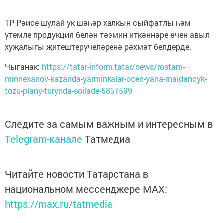
ТР Рәисе шулай ук шәһәр халкын сыйфатлы һәм
үтемле продукция белән тәэмин иткәннәре өчен авыл
хуҗалыгы җитештерүчеләренә рәхмәт белдерде.
Чыганак:
https://tatar-inform.tatar/news/rostam-
minnexanov-kazanda-yarminkalar-ocen-yana-maidancyk-
tozu-plany-turynda-soilade-5867599
Следите за самым важным и интересным в
Telegram-канале
Татмедиа
Читайте новости Татарстана в
национальном мессенджере MАХ:
https://max.ru/tatmedia