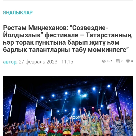
ЯҢАЛЫКЛАР
Рөстәм Миңнеханов: “Созвездие-
Йолдызлык” фестивале – Татарстанның
һәр торак пунктына барып җитү һәм
барлык талантларны табу мөмкинлеге”
автор,
27 февраль 2023 - 11:15
826
0
0