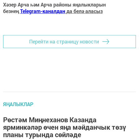
Хәзер Арча һәм Арча районы яңалыкларын
безнең
Telegram-каналдан
да белә аласыз
Перейти на страницу новости
ЯҢАЛЫКЛАР
Рөстәм Миңнеханов Казанда
ярминкәләр өчен яңа мәйданчык төзү
планы турында сөйләде