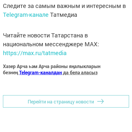
Следите за самым важным и интересным в
Telegram-канале
Татмедиа
Читайте новости Татарстана в
национальном мессенджере MАХ:
https://max.ru/tatmedia
Хәзер Арча һәм Арча районы яңалыкларын
безнең
Telegram-каналдан
да белә аласыз
Перейти на страницу новости