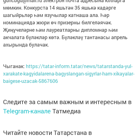
guncbgd@mail.ru электрон почта адресына юлларга
мөмкин. Конкурста 14 яшьтән 35 яшькә кадәрге
шагыйрьләр һәм язучылар катнаша ала. Һәр
номинациядә жюри өч призерны билгеләячәк.
Җиңүчеләрне һәм лауреатларны дипломнар һәм
акчалата бүләкләр көтә. Бүләкләү тантанасы апрель
ахырында булачак.
Чыганак:
https://tatar-inform.tatar/news/tatarstanda-yul-
xarakate-kagyidalarena-bagyslangan-sigyrlar-ham-xikayalar-
baigese-uzacak-5867606
Следите за самым важным и интересным в
Telegram-канале
Татмедиа
Читайте новости Татарстана в