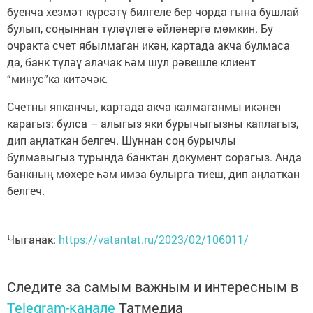
буенча хезмәт күрсәтү билгеле бер чорда гына бушлай
булып, соңыннан түләүлегә әйләнергә мөмкин. Бу
очракта счет ябылмаган икән, картада акча булмаса
да, банк түләү алачак һәм шул рәвешле клиент
“минус”ка китәчәк.
Счетны япканчы, картада акча калмаганмы икәнен
карагыз: булса – алыгыз яки бурычыгызны каплагыз,
дип аңлаткан белгеч. Шуннан соң бурычлы
булмавыгыз турында банктан документ сорагыз. Анда
банкның мөхере һәм имза булырга тиеш, дип аңлаткан
белгеч.
Чыганак:
https://vatantat.ru/2023/02/106011/
Следите за самым важным и интересным в
Telegram-канале
Татмедиа