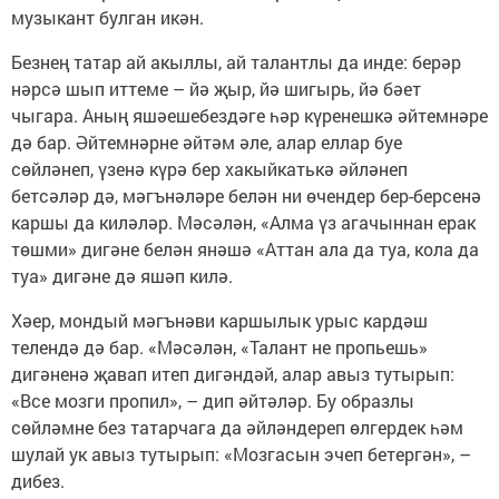
музыкант булган икән.
Безнең татар ай акыллы, ай талантлы да инде: берәр
нәрсә шып иттеме – йә җыр, йә шигырь, йә бәет
чыгара. Аның яшәешебездәге һәр күренешкә әйтемнәре
дә бар. Әйтемнәрне әйтәм әле, алар еллар буе
сөйләнеп, үзенә күрә бер хакыйкатькә әйләнеп
бетсәләр дә, мәгънәләре белән ни өчендер бер-берсенә
каршы да киләләр. Мәсәлән, «Алма үз агачыннан ерак
төшми» дигәне белән янәшә «Аттан ала да туа, кола да
туа» дигәне дә яшәп килә.
Хәер, мондый мәгънәви каршылык урыс кардәш
телендә дә бар. «Мәсәлән, «Талант не пропьешь»
дигәненә җавап итеп дигәндәй, алар авыз тутырып:
«Все мозги пропил», – дип әйтәләр. Бу образлы
сөйләмне без татарчага да әйләндереп өлгердек һәм
шулай ук авыз тутырып: «Мозгасын эчеп бетергән», –
дибез.