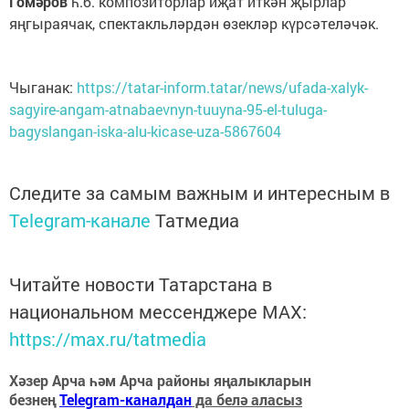
Гомәров
һ.б. композиторлар иҗат иткән җырлар
яңгыраячак, спектакльләрдән өзекләр күрсәтеләчәк.
Чыганак:
https://tatar-inform.tatar/news/ufada-xalyk-
sagyire-angam-atnabaevnyn-tuuyna-95-el-tuluga-
bagyslangan-iska-alu-kicase-uza-5867604
Следите за самым важным и интересным в
Telegram-канале
Татмедиа
Читайте новости Татарстана в
национальном мессенджере MАХ:
https://max.ru/tatmedia
Хәзер Арча һәм Арча районы яңалыкларын
безнең
Telegram-каналдан
да белә аласыз