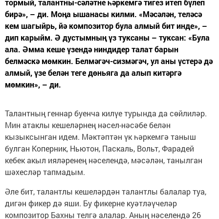
тормый, талантны-сәләтне һәркемгә тигез итеп бүлеп
бирә», – ди. Моңа ышанасы килми. «Мәсәлән, теләсә
кем шагыйрь, йә композитор була алмый бит инде», –
дип карыйм. Ә дустымның үз туксаны – туксан: «Була
ала. Әмма кеше үзендә ниндидер талат барын
белмәскә мөмкин. Белмәгәч-сизмәгәч, ул аны үстерә дә
алмый, үзе белән теге дөньяга да алып китәргә
мөмкин», – ди.
Талантның геннар буенча килүе турында да сөйлиләр.
Мин атаклы кешеләрнең нәсел-нәсәбе белән
кызыксынган идем. Мәктәптән үк һәркемгә таныш
булган Коперник, Ньютон, Паскаль, Вольт, Фарадей
кебек акыл ияләренең нәселендә, мәсәлән, танылган
шәхесләр тапмадым.
Әле бит, талантлы кешеләрдән талантлы балалар туа,
дигән фикер дә яши. Бу фикерне куәтләүчеләр
композитор Бахны телгә алалар. Аның нәселендә 26