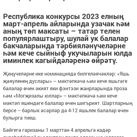
Республика конкурсы 2023 елның
март-апрель айларында узачак һәм
аның төп максаты – татар телен
популярлаштыру, шулай ук балалар
бакчаларында тәрбияләнүчеләрне
һәм кече сыйныф укучыларын юлда
иминлек кагыйдәләренә өйрәтү.
Җиңүчеләрне ике номинациядә билгеләячәкләр: «Яшь
җәяүленең дуслары» – мәктәпкәчә һәм кече яшьтәге
балалар өчен әкият яки фэнтэзи жанрларында проза
һәм «Могҗизалы юллар» – мәктәпкәчә һәм кече
мәктәп яшендәге балалар өчен шигърият. Шартларның
берсе – барлык әсәрләр дә 4-12 яшьлек балалар өчен
булырга тиеш.
Бәйгегә гаризаны 1 марттан 4 апрельгә кадәр