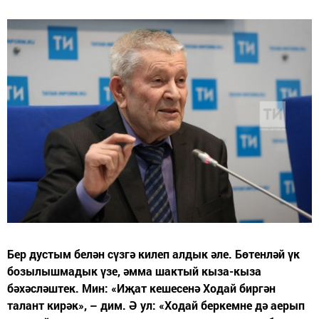
Бер дустым белән сүзгә килеп алдык әле. Бөтенләй үк
бозылышмадык үзе, әмма шактый кыза-кыза
бәхәсләштек. Мин: «Иҗат кешесенә Ходай биргән
талант кирәк», – дим. Ә ул: «Ходай беркемне дә аерып