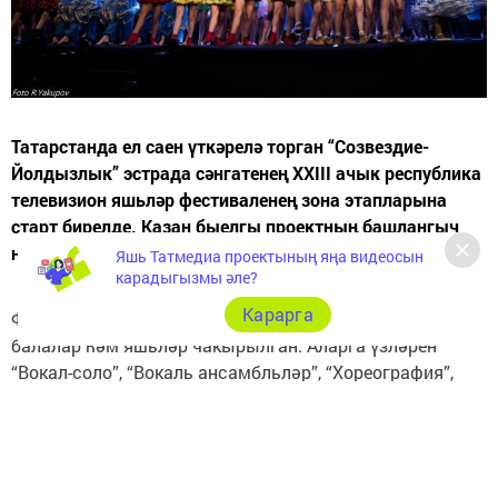
Татарстанда ел саен үткәрелә торган “Созвездие-
Йолдызлык” эстрада сәнгатенең XXIII ачык республика
телевизион яшьләр фестиваленең зона этапларына
старт бирелде. Казан быелгы проектның башлангыч
ноктасы булды.
Яшь Татмедиа проектының яңа видеосын
карадыгызмы әле?
Карарга
Фестивальгә 5 яшьтән 21 яшькә кадәрге сәләтле
балалар һәм яшьләр чакырылган. Аларга үзләрен
“Вокал-соло”, “Вокаль ансамбльләр”, “Хореография”,
“Конферанс”, “Җырга иң яхшы музыка”, “Иң яхшы җыр
тексты” һәм “Иң яхшы видеоклип” номинацияләренең
берсендә күрсәтергә мөмкинлек бирелә.
Сайлап алу этаплары республиканың 10 зонасында