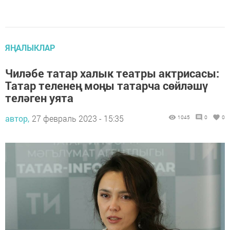
ЯҢАЛЫКЛАР
Чиләбе татар халык театры актрисасы:
Татар теленең моңы татарча сөйләшү
теләген уята
автор,
27 февраль 2023 - 15:35
1045
0
0