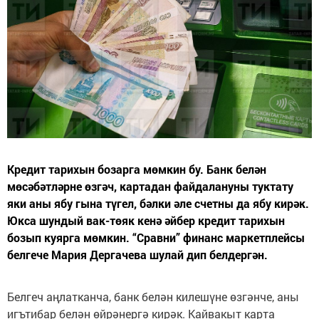
Кредит тарихын бозарга мөмкин бу. Банк белән
мөсәбәтләрне өзгәч, картадан файдалануны туктату
яки аны ябу гына түгел, бәлки әле счетны да ябу кирәк.
Юкса шундый вак-төяк кенә әйбер кредит тарихын
бозып куярга мөмкин. “Сравни” финанс маркетплейсы
белгече Мария Дергачева шулай дип белдергән.
Белгеч аңлатканча, банк белән килешүне өзгәнче, аны
игътибар белән өйрәнергә кирәк. Кайвакыт карта