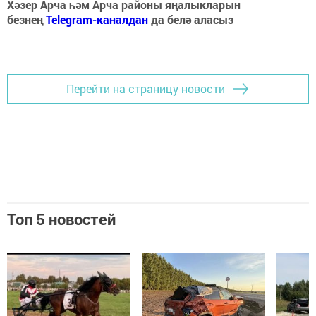
Хәзер Арча һәм Арча районы яңалыкларын
безнең
Telegram-каналдан
да белә аласыз
Перейти на страницу новости
Топ 5 новостей