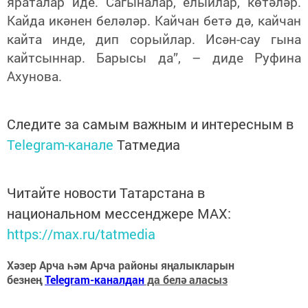
яраталар иде. Сагыналар, елыйлар, көтәләр.
Кайда икәнен беләләр. Кайчан бетә дә, кайчан
кайта инде, дип сорыйлар. Исән-сау гына
кайтсыннар. Барысы да”, – диде Руфина
Ахунова.
Следите за самым важным и интересным в
Telegram-канале
Татмедиа
Читайте новости Татарстана в
национальном мессенджере MАХ:
https://max.ru/tatmedia
Хәзер Арча һәм Арча районы яңалыкларын
безнең
Telegram-каналдан
да белә аласыз