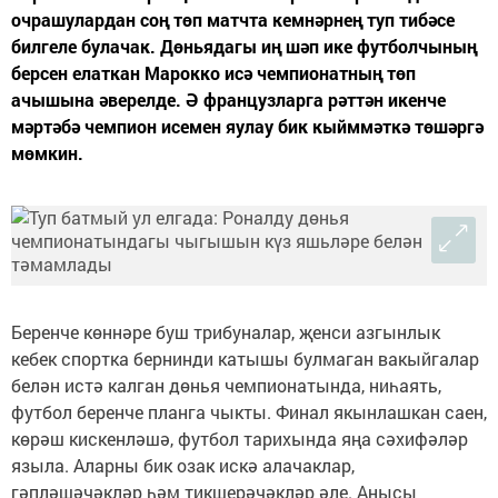
очрашулардан соң төп матчта кемнәрнең туп тибәсе
билгеле булачак. Дөньядагы иң шәп ике футболчының
берсен елаткан Марокко исә чемпионатның төп
ачышына әверелде. Ә французларга рәттән икенче
мәртәбә чемпион исемен яулау бик кыйммәткә төшәргә
мөмкин.
Беренче көннәре буш трибуналар, җенси азгынлык
кебек спортка бернинди катышы булмаган вакыйгалар
белән истә калган дөнья чемпионатында, ниһаять,
футбол беренче планга чыкты. Финал якынлашкан саен,
көрәш кискенләшә, футбол тарихында яңа сәхифәләр
языла. Аларны бик озак искә алачаклар,
гәпләшәчәкләр һәм тикшерәчәкләр әле. Анысы