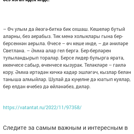
– Өч улым да йөзгә-биткә бик охшаш. Кешеләр бутый
аларны, без аерабыз. Тик менә холыклары гына бер-
берсеннән аерыла. Өчесе – өч кеше инде, – ди әниләре
Светлана. – Әмма алар гел бергә. Бер-берләрен
тулыландырып торалар. Берсе лидер булырга ярата,
икенчесе сабыр, өченчесе кызурак. Теләкләре – гаилә
кору. Әмма иртәдән кичкә кадәр эшләгәч, кызлар белән
таныша алмыйлар. Шулай да күңелне дә юатып куялар,
бер елдан өчебез дә өйләнәбез, диләр.
https://vatantat.ru/2022/11/97358/
Следите за самым важным и интересным в