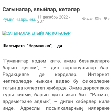
Сагыналар, елыйлар, көтәләр
11 декабрь 2022 -
Румия Надршина,
2220
0
0
20:41
Шалтырата. “Нормально”, – ди.
“Гуманитар ярдәм китә, әмма безнекеләргә
барып җитми”, – дип зарланучылар бар.
Редакциягә дә керделәр. Интернет
челтәрләрдә чыккан видео бу фикерләрне
тагын да күпертеп җибәрде. Әмма дөреслеккә
туры килми, барып җитә икән бит. “Рәхмәт,
ярдәмегезне алдык”, – дигән хәбәрләр килә
инде. Адреслы посылкаларның ияләренә