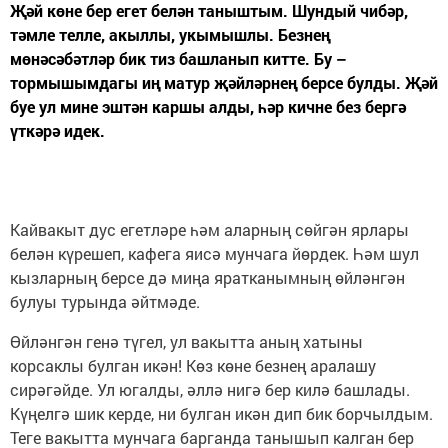
Җәй көне бер егет белән таныштым. Шундый чибәр,
тәмле телле, акыллы, укымышлы. Безнең
мөнәсәбәтләр бик тиз башланып китте. Бу –
тормышымдагы иң матур җәйләрнең берсе булды. Җәй
буе ул мине эштән каршы алды, һәр кичне без бергә
үткәрә идек.
Кайвакыт дус егетләре һәм аларның сөйгән ярлары
белән күрешеп, кафега яисә мунчага йөрдек. Һәм шул
кызларның берсе дә миңа яратканымның өйләнгән
булуы турында әйтмәде.
Өйләнгән генә түгел, ул вакытта аның хатыны
корсаклы булган икән! Көз көне безнең аралашу
сирәгәйде. Ул югалды, әллә нигә бер килә башлады.
Күңелгә шик керде, ни булган икән дип бик борчылдым.
Теге вакытта мунчага барганда танышып калган бер