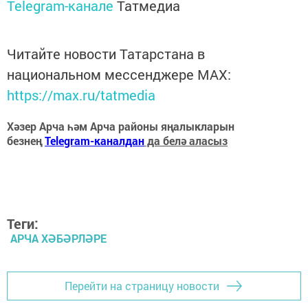
Telegram-канале
Татмедиа
Читайте новости Татарстана в
национальном мессенджере MАХ:
https://max.ru/tatmedia
Хәзер Арча һәм Арча районы яңалыкларын
безнең
Telegram-каналдан
да белә аласыз
Теги:
АРЧА ХӘБӘРЛӘРЕ
Перейти на страницу новости