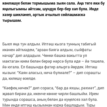
көнләшүе белән тормышыма зыян сала. Аңа теге яки бу
яңалыгымны әйтсәм, шундук бер-бер хәл була. Инде
хәзер шикләнеп, артык ачылып сөйләшмәскә
тырышам.
Быел яңа тун алдым. Иптәш кызга тунның табигый
икәнен әйтмәдем, “арзан бәягә алдым, сыйфаты
начар” дип алдадым. Чөнки башка вакытта ул
мактаган кием белән берәр нәрсә була иде – йә тишелә,
йә югала. Ел башында фатир алырга йөрдек. Иптәш
кызым: “Каян аласыз, ничә бүлмәле?” – дип сорашты
да, килешү өзелде.
“Кәефең ничек?” дип сораса, “бар да яхшы, рәхмәт”, дип
җавап бирәм дә, икенче көнне чирли башлыйм. Ирем
турында сорашса, аның белән дә күңелсез хәл була.
Мин инде иптәш кызымнан курка башладым. Туры