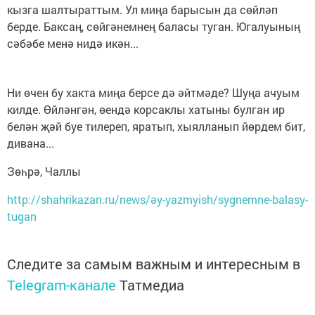
кызга шалтыраттым. Ул миңа барысын да сөйләп
берде. Баксаң, сөйгәнемнең баласы туган. Югалуының
сәбәбе менә нидә икән...
Ни өчен бу хакта миңа берсе дә әйтмәде? Шуңа ачуым
килде. Өйләнгән, өендә корсаклы хатыны булган ир
белән җәй буе тилереп, яратып, хыялланып йөрдем бит,
дивана...
Зөһрә, Чаллы
http://shahrikazan.ru/news/әy-yazmyish/sygnemne-balasy-
tugan
Следите за самым важным и интересным в
Telegram-канале
Татмедиа