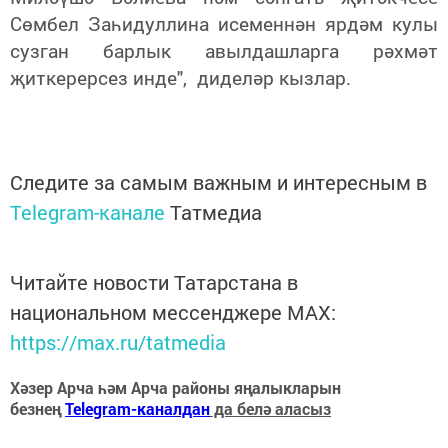
Сөмбел Заһидуллина исеменнән ярдәм кулы
сузган барлык авылдашларга рәхмәт
җиткерерсез инде", диделәр кызлар.
Следите за самым важным и интересным в
Telegram-канале
Татмедиа
Читайте новости Татарстана в
национальном мессенджере MАХ:
https://max.ru/tatmedia
Хәзер Арча һәм Арча районы яңалыкларын
безнең
Telegram-каналдан
да белә аласыз