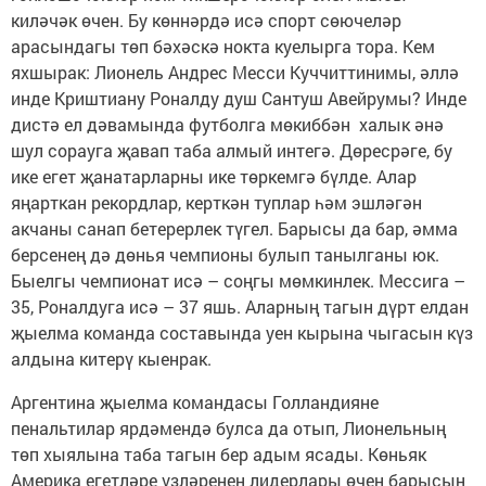
киләчәк өчен. Бу көннәрдә исә спорт сөючеләр
арасындагы төп бәхәскә нокта куелырга тора. Кем
яхшырак: Лионель Андрес Месси Куччиттинимы, әллә
инде Криштиану Роналду душ Сантуш Авейрумы? Инде
дистә ел дәвамында футболга мөкиббән халык әнә
шул сорауга җавап таба алмый интегә. Дөресрәге, бу
ике егет җанатарларны ике төркемгә бүлде. Алар
яңарткан рекордлар, керткән туплар һәм эшләгән
акчаны санап бетерерлек түгел. Барысы да бар, әмма
берсенең дә дөнья чемпионы булып танылганы юк.
Быелгы чемпионат исә – соңгы мөмкинлек. Мессига –
35, Роналдуга исә – 37 яшь. Аларның тагын дүрт елдан
җыелма команда составында уен кырына чыгасын күз
алдына китерү кыенрак.
Аргентина җыелма командасы Голландияне
пенальтилар ярдәмендә булса да отып, Лионельның
төп хыялына таба тагын бер адым ясады. Көньяк
Америка егетләре үзләренең лидерлары өчен барысын