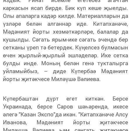
каркасын ясап бирде. Бик күп кеше җыелды.
Олы апаларга кадәр килде. Материалларын да
үзләре белән алганнар иде. Китапханәче,
Мәдәният йорты хезмәткәрләре, балалар да
кушылды. Сәгать ярым-ике сәгать эчендә бер
сетканы үреп тә бетердек. Күңелсез булмасын
өчен җырлый-җырлый эшләделәр. Ике сетка
булды инде. Моның белән генә тукталырга
уйламыйбыз, – диде Күпербаә Мәдәният
йорты җитәкчесе Миләүшә Вәлиева.
Күпербаштан дүрт егет киткән. Берсе
Украинада, берсе Саров шәһәрендә, икесе
әлегә "Казан Экспо"да икән. "Китапханәче Алсу
Иванова, Мәдәният йорты җитәкчесе
Миләүшә Вәлиева һәм сәнгать җитәкчесе