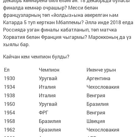
декабрь көннәренә билгеләнгән. 18 декабрьдә буласы
финалда кемнәр очрашыр? Месси белән
французларның төп «йолдыз»ына әверелгән һәм
Катарда 5 туп керткән Мбаппемы? Әллә инде 2018 елда
Россиядә узган финалы кабатланып, төп матчка
Хорватия белән Франция чыгармы? Марокконың да үз
хыялы бар.
Кайчан кем чемпион булды?
Ел
Чемпион
Икенче урын
1930
Уругвай
Аргентина
1934
Италия
Чехословакия
1938
Италия
Венгрия
1950
Уругвай
Бразилия
1954
ФРГ
Венгрия
1958
Бразилия
Швеция
1962
Бразилия
Чехословакия