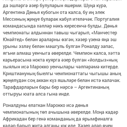
да эшләргә әзер булуларын яшерми. Шуңа күрә,
Аргентина Дөнья кубогын ота калса, бу иң элек
Мессиның җиңүе буларак кабул ителәчәк. Португалия
командасында хәлләр нәкъ киресенчә булды. Дөнья
чемпионаты алдыннан тавыш чыгарып, «Манчестер
Юнайтед» белән араларны өзгән, хәзер үзенә яңа эш
урыны эзләү белән мәшгуль булган Роналду запас,
ягъни алмаш уенчыга әверелде. Чемпион калса, хәтта
карьерасына нокта куярга әзер булган «йолдыз»ның
хыялын исә Марокко уенчылары чәлпәрәмә китерде.
Криштиануның быелгы чемпионаттагы чыгышы аның
җиңелүдән соң аккан күз яшьләре белән истә калачак.
Тарафдарларын бары бер нәрсә – Аргентинаның
оттыруы юата алса гына инде.
Роналдуны елаткан Марокко исә дөнья
чемпионатының төп ачышына әверелде. Моңа кадәр
Африкадан бер генә команданың да ярымфиналга
кадәр барып җитә алганы юк иде. Хәзер алар өчен