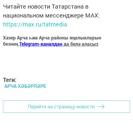
Читайте новости Татарстана в
национальном мессенджере MАХ:
https://max.ru/tatmedia
Хәзер Арча һәм Арча районы яңалыкларын
безнең
Telegram-каналдан
да белә аласыз
Теги:
АРЧА ХӘБӘРЛӘРЕ
Перейти на страницу новости