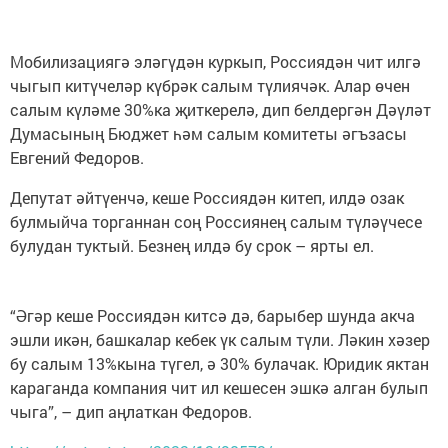
Мобилизациягә эләгүдән куркып, Россиядән чит илгә
чыгып китүчеләр күбрәк салым түлиячәк. Алар өчен
салым күләме 30%ка җиткерелә, дип белдергән Дәүләт
Думасының Бюджет һәм салым комитеты әгъзасы
Евгений Федоров.
Депутат әйтүенчә, кеше Россиядән китеп, илдә озак
булмыйча торганнан соң Россиянең салым түләүчесе
булудан туктый. Безнең илдә бу срок – ярты ел.
“Әгәр кеше Россиядән китсә дә, барыбер шунда акча
эшли икән, башкалар кебек үк салым түли. Ләкин хәзер
бу салым 13%кына түгел, ә 30% булачак. Юридик яктан
караганда компания чит ил кешесен эшкә алган булып
чыга”, – дип аңлаткан Федоров.