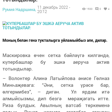
11 декабрь 2022 -
Румия Надршина,
1533
0
4
20:12
Моның белән генә тукталырга уйламыйбыз әле, диләр.
Маскировка өчен сетка бәйләүгә килгәндә,
күпербашлар бу эшкә аеруча актив
тотындылар.
– Волонтер Алинә Латыйпова әнисе Гөлназ
Минһаҗевага: “Әни, сетка үрәсе бар,
өлгермибез”, – дигән. Ул ярдәм итә
алмыйсызмы, дип безгә мөрәҗәгать итте.
Риза булдык. Авылның ватсаб төркеменә
яздык. Ринат исемле егетебез агачтан