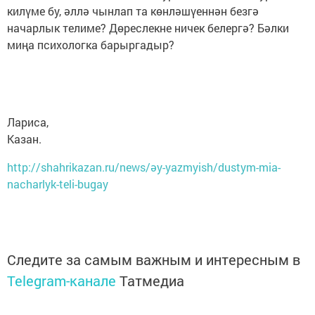
килүме бу, әллә чынлап та көнләшүеннән безгә
начарлык телиме? Дөреслекне ничек белергә? Бәлки
миңа психологка барыргадыр?
Лариса,
Казан.
http://shahrikazan.ru/news/әy-yazmyish/dustym-mia-
nacharlyk-teli-bugay
Следите за самым важным и интересным в
Telegram-канале
Татмедиа