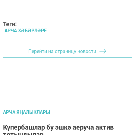
Теги:
АРЧА ХӘБӘРЛӘРЕ
Перейти на страницу новости
АРЧА ЯҢАЛЫКЛАРЫ
Күпербашлар бу эшкә аеруча актив
тотындылар.