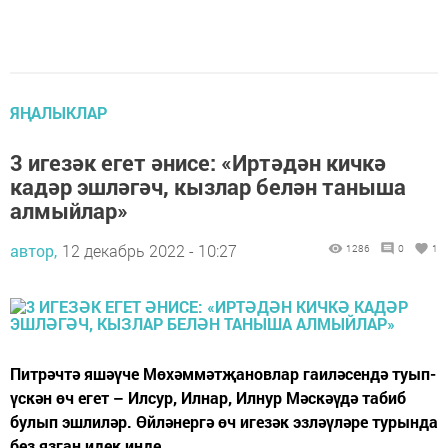
ЯҢАЛЫКЛАР
3 игезәк егет әнисе: «Иртәдән кичкә
кадәр эшләгәч, кызлар белән таныша
алмыйлар»
автор,
12 декабрь 2022 - 10:27
1286
0
1
Питрәчтә яшәүче Мөхәммәтҗановлар гаиләсендә туып-
үскән өч егет – Илсур, Илнар, Илнур Мәскәүдә табиб
булып эшлиләр. Өйләнергә өч игезәк эзләүләре турында
без язган идек инде.