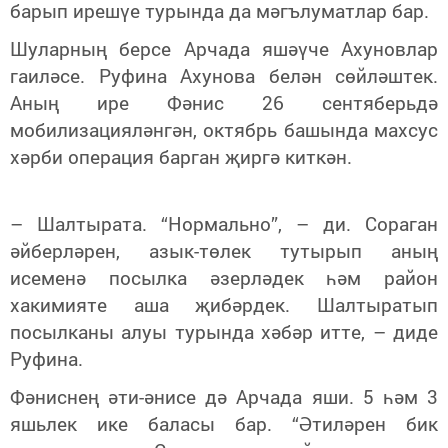
барып ирешүе турында да мәгълуматлар бар.
Шуларның берсе Арчада яшәүче Ахуновлар
гаиләсе. Руфина Ахунова белән сөйләштек.
Аның ире Фәнис 26 сентяберьдә
мобилизацияләнгән, октябрь башында махсус
хәрби операция барган җиргә киткән.
– Шалтырата. “Нормально”, – ди. Сораган
әйберләрен, азык-төлек тутырып аның
исеменә посылка әзерләдек һәм район
хакимияте аша җибәрдек. Шалтыратып
посылканы алуы турында хәбәр итте, – диде
Руфина.
Фәниснең әти-әнисе дә Арчада яши. 5 һәм 3
яшьлек ике баласы бар. “Әтиләрен бик