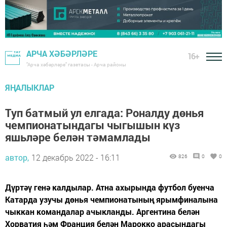
АРЧА ХӘБӘРЛӘРЕ
16+
"Арча хәбәрләре" газетасы - Арча районы
ЯҢАЛЫКЛАР
Туп батмый ул елгада: Роналду дөнья
чемпионатындагы чыгышын күз
яшьләре белән тәмамлады
автор,
12 декабрь 2022 - 16:11
826
0
0
Дүртәү генә калдылар. Атна ахырында футбол буенча
Катарда узучы дөнья чемпионатының ярымфиналына
чыккан командалар ачыкланды. Аргентина белән
Хорватия һәм Франция белән Марокко арасындагы