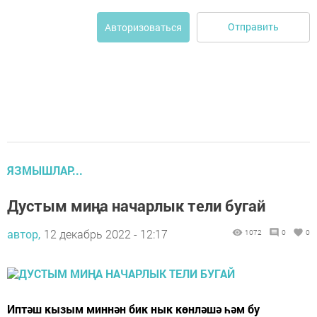
Отправить
Авторизоваться
ЯЗМЫШЛАР...
Дустым миңа начарлык тели бугай
автор,
12 декабрь 2022 - 12:17
1072
0
0
Иптәш кызым миннән бик нык көнләшә һәм бу