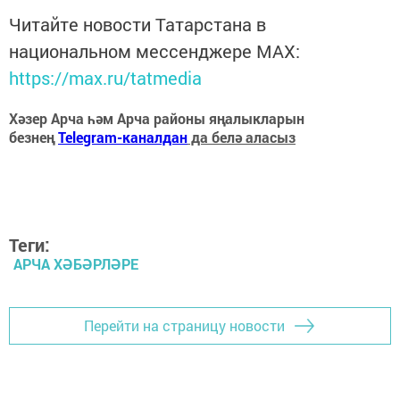
Читайте новости Татарстана в
национальном мессенджере MАХ:
https://max.ru/tatmedia
Хәзер Арча һәм Арча районы яңалыкларын
безнең
Telegram-каналдан
да белә аласыз
Теги:
АРЧА ХӘБӘРЛӘРЕ
Перейти на страницу новости