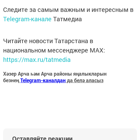
Следите за самым важным и интересным в
Telegram-канале
Татмедиа
Читайте новости Татарстана в
национальном мессенджере MАХ:
https://max.ru/tatmedia
Хәзер Арча һәм Арча районы яңалыкларын
безнең
Telegram-каналдан
да белә аласыз
Оставляйте реакции