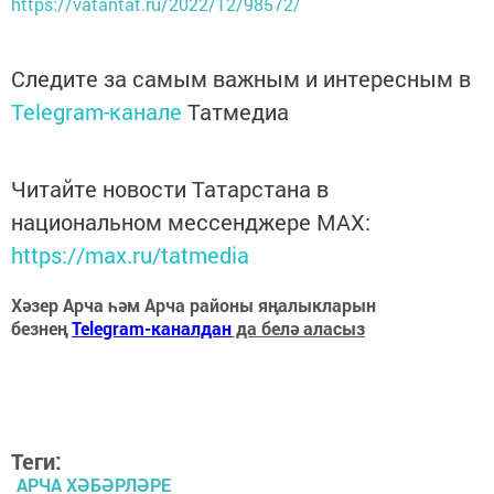
https://vatantat.ru/2022/12/98572/
Следите за самым важным и интересным в
Telegram-канале
Татмедиа
Читайте новости Татарстана в
национальном мессенджере MАХ:
https://max.ru/tatmedia
Хәзер Арча һәм Арча районы яңалыкларын
безнең
Telegram-каналдан
да белә аласыз
Теги:
АРЧА ХӘБӘРЛӘРЕ