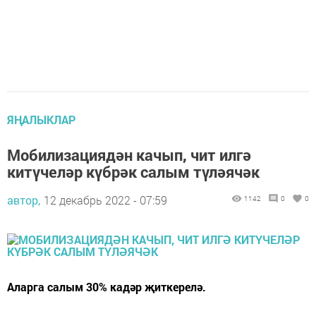
ЯҢАЛЫКЛАР
Мобилизациядән качып, чит илгә
китүчеләр күбрәк салым түләячәк
автор,
12 декабрь 2022 - 07:59
1142
0
0
Аларга салым 30% кадәр җиткерелә.