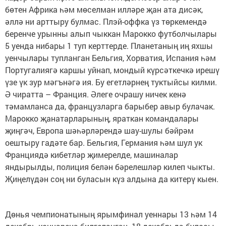
бөтен Африка һәм мөселман илләре җан ата дисәк,
әллә ни арттыру булмас. Плэй-оффка үз төркемендә
беренче урынны алып чыккан Марокко футболчылары
5 уенда нибары 1 туп керттерде. Планетаның иң яхшы
уенчылары тупланган Бельгия, Хорватия, Испания һәм
Португалиягә каршы уйнап, мондый күрсәткечкә ирешү
үзе үк зур мәгънәгә ия. Бу егетләрнең туктыйсы килми.
Ә чиратта – Франция. Әлеге очрашу ничек кенә
тәмамланса да, французларга барыбер авыр булачак.
Марокко җанатарларының, яраткан командалары
җиңгәч, Европа шәһәрләрендә шау-шулы бәйрәм
оештыру гадәте бар. Бельгия, Германия һәм шул ук
Франциядә кибетләр җимерелде, машиналар
яндырылды, полиция белән бәрелешләр килеп чыкты.
Җиңелүдән соң ни буласын күз алдына да китерү кыен.
Дөнья чемпионатының ярымфинал уеннары 13 һәм 14