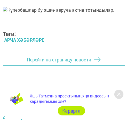
Теги:
АРЧА ХӘБӘРЛӘРЕ
Перейти на страницу новости
Яшь Татмедиа проектының яңа видеосын
карадыгызмы әле?
Карарга
АРЧА ЯҢАЛЫКЛАРЫ