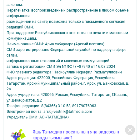
законом.
Перепечатка, воспроизведение и распространение в любом объеме
информации,
размещенной на сайте, возможна только с письменного согласия
редакций СМИ.
При поддержке Республиканского агентства по печати и массовым
коммуникациям.
Наименование СМИ: Арча хәбәрләре (Арский вестник)
СМИ зарегистрировано Федеральной службой по надзору в сфере
связи,
информационных технологий и массовых коммуникаций
запись о регистрации СМИ Эл № ФС77–87940 от 16.08.2024
ФИО главного редактора: Насибуллин Исрафил Рахматуллович
Адрес редакции: 422000, Российская Федерация, Республика
Татарстан, Арский муниципальный район, г. Арск, ул. Банковская, д.
2а
Адрес учредителя: 420066, Россия, Республика Татарстан, Г.Казань,
ул.Декабристов, д.2
Телефон редакции: 8(84366) 3-10-58, 89179076963.
Электронная почта: arskij-vestnik@tatmedia.com
Учредитель СМИ: АО «ТАТМЕДИА»
Антикоррупционная политика
Яшь Татмедиа проектының яңа видеосын
АО «ТАТМЕДИА» использует «cookie»
для персонализации сервисов и
карадыгызмы әле?
удобства пользователей сайтом.