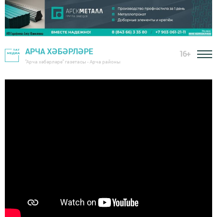
АРЧА ХӘБӘРЛӘРЕ
16+
"Арча хәбәрләре" газетасы - Арча районы