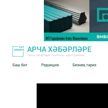
АРЧА ХӘБӘРЛӘРЕ
"Арча хәбәрләре" газетасы - Арча районы
Баш бит
Редакция
Безнең тарих