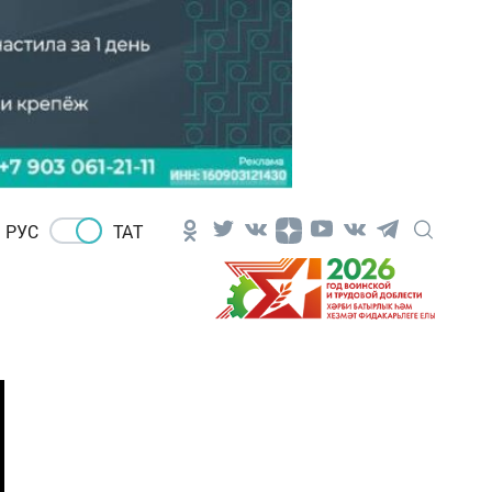
РУС
ТАТ