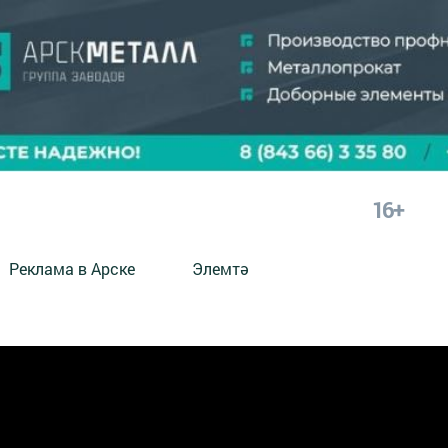
16+
Реклама в Арске
Элемтә