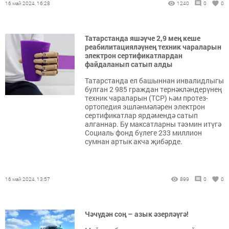
16 май 2024, 16:28
1240
0
0
Татарстанда яшәүче 2,9 мең кеше
реабилитацияләүнең техник чараларын
электрон сертификатлардан
файдаланып сатып алды
Татарстанда ел башыннан инвалидлыгы
булган 2 985 граждан тернәкләндерүнең
техник чараларын (ТСР) һәм протез-
ортопедия эшләнмәләрен электрон
сертификатлар ярдәмендә сатып
алганнар. Бу максатларны тәэмин итүгә
Социаль фонд бүлеге 233 миллион
сумнан артык акча җибәрде.
16 май 2024, 13:57
899
0
0
Чәчүдән соң – азык әзерләүгә!