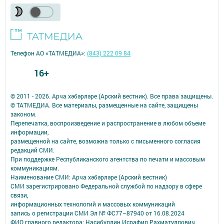
Телефон АО «ТАТМЕДИА»:
(843) 222 09 84
16+
© 2011 - 2026. Арча хәбәрләре (Арский вестник). Все права защищены.
© ТАТМЕДИА. Все материалы, размещенные на сайте, защищены
законом.
Перепечатка, воспроизведение и распространение в любом объеме
информации,
размещенной на сайте, возможна только с письменного согласия
редакций СМИ.
При поддержке Республиканского агентства по печати и массовым
коммуникациям.
Наименование СМИ: Арча хәбәрләре (Арский вестник)
СМИ зарегистрировано Федеральной службой по надзору в сфере
связи,
информационных технологий и массовых коммуникаций
запись о регистрации СМИ Эл № ФС77–87940 от 16.08.2024
ФИО главного редактора: Насибуллин Исрафил Рахматуллович