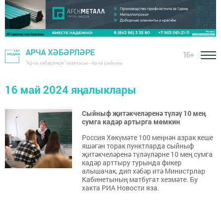
АРЧА ХӘБӘРЛӘРЕ
16+
"Арча хәбәрләре" газетасы - Арча районы
16 май 2024 яңалыклары
Сыйныф җитәкчеләренә түләү 10 мең
сумга кадәр артырга мөмкин
Россия Хөкүмәте 100 меңнән азрак кеше
яшәгән торак пунктларда сыйныф
җитәкчеләренә түләүләрне 10 мең сумга
кадәр арттыру турында фикер
алышачак, дип хәбәр итә Министрлар
Кабинетының матбугат хезмәте. Бу
хакта РИА Новости яза.