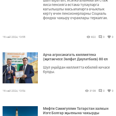
шалтыратып, исәпкә алынмаган стаж
яисә пенсиягә өстәмә түләүләргә
кагылышлы мәсьәләләргә ачыклык
кертү өчен пенсионерларны Социаль
фондка чакыру очраклары теркәлгән.
16 май 2024, 13:55
822
0
0
Арча агросәнәгать көллиятенә
(җитәкчесе Зөлфәт Дәүләтбаев) 80 ел
Шул уңайдан көллияттә юбилей кичәсе
булды.
16 май 2024, 13:54
3109
0
0
Мөфти Сәмигуллин Татарстан халкын
Изге Болгар җыенына чакырды