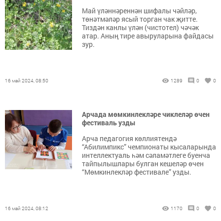
Май үләннәреннән шифалы чәйләр,
төнәтмәләр ясый торган чак җитте.
Тиздән канлы үлән (чистотел) чәчәк
атар. Аның тире авыруларына файдасы
зур.
16 май 2024, 08:50
1289
0
0
Арчада мөмкинлекләре чиклеләр өчен
фестиваль узды
Арча педагогия көллиятендә
“Абилимпикс” чемпионаты кысаларында
интеллектуаль һәм сәламәтлеге буенча
тайпылышлары булган кешеләр өчен
“Мөмкинлекләр фестивале” узды.
16 май 2024, 08:12
1170
0
0