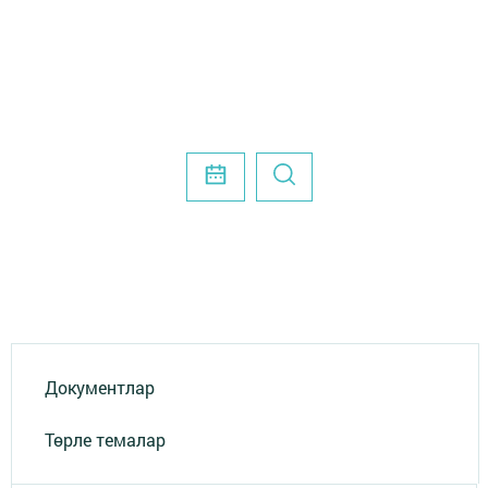
Документлар
Төрле темалар