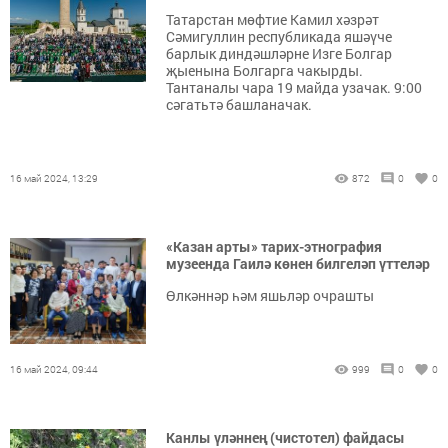
Татарстан мөфтие Камил хәзрәт
Сәмигуллин республикада яшәүче
барлык диндәшләрне Изге Болгар
җыенына Болгарга чакырды.
Тантаналы чара 19 майда узачак. 9:00
сәгатьтә башланачак.
16 май 2024, 13:29
872
0
0
«Казан арты» тарих-этнография
музеенда Гаилә көнен билгеләп үттеләр
Өлкәннәр һәм яшьләр очрашты
16 май 2024, 09:44
999
0
0
Канлы үләннең (чистотел) файдасы