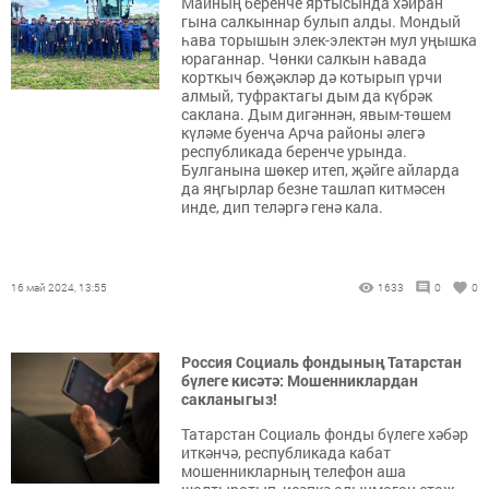
Майның беренче яртысында хәйран
гына салкыннар булып алды. Мондый
һава торышын элек-электән мул уңышка
юраганнар. Чөнки салкын һавада
корткыч бөҗәкләр дә котырып үрчи
алмый, туфрактагы дым да күбрәк
саклана. Дым дигәннән, явым-төшем
күләме буенча Арча районы әлегә
республикада беренче урында.
Булганына шөкер итеп, җәйге айларда
да яңгырлар безне ташлап китмәсен
инде, дип теләргә генә кала.
16 май 2024, 13:55
1633
0
0
Россия Социаль фондының Татарстан
бүлеге кисәтә: Мошенниклардан
сакланыгыз!
Татарстан Социаль фонды бүлеге хәбәр
иткәнчә, республикада кабат
мошенникларның телефон аша