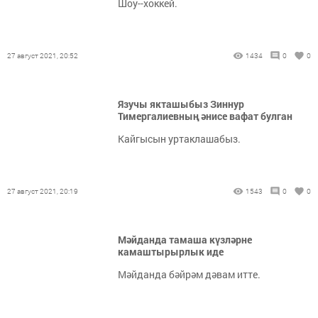
Шоу--хоккей.
27 август 2021, 20:52
1434
0
0
Язучы якташыбыз Зиннур
Тимергалиевның әнисе вафат булган
Кайгысын уртаклашабыз.
27 август 2021, 20:19
1543
0
0
Мәйданда тамаша күзләрне
камаштырырлык иде
Мәйданда бәйрәм дәвам итте.