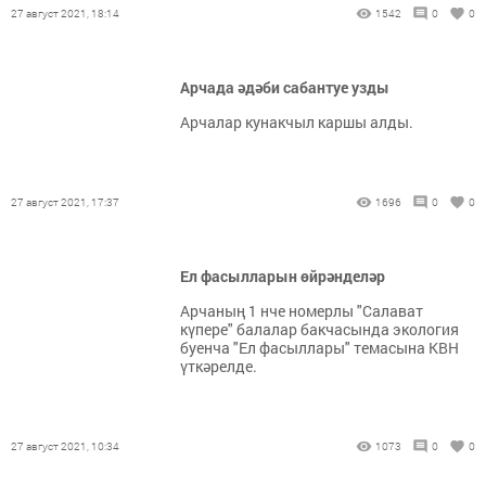
27 август 2021, 18:14
1542
0
0
Арчада әдәби сабантуе узды
Арчалар кунакчыл каршы алды.
27 август 2021, 17:37
1696
0
0
Ел фасылларын өйрәнделәр
Арчаның 1 нче номерлы "Салават
күпере" балалар бакчасында экология
буенча "Ел фасыллары" темасына КВН
үткәрелде.
27 август 2021, 10:34
1073
0
0