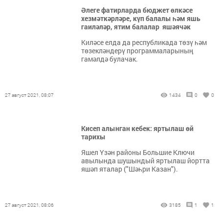
Әлеге фатирларда бюджет өлкәсе
хезмәткәрләре, күп балалы һәм яшь
гаиләләр, ятим балалар яшәячәк
Киләсе елда да республикада төзү һәм
төзекләндерү программаларының
гамәлдә булачак.
27 август 2021, 08:07
1434
0
0
Кисеп алынган кебек: яртылаш өй
тарихы
Яшел Үзән районы Большие Ключи
авылында шушындый яртылаш йортта
яшәп яталар ("Шәһри Казан").
27 август 2021, 08:06
3185
1
1