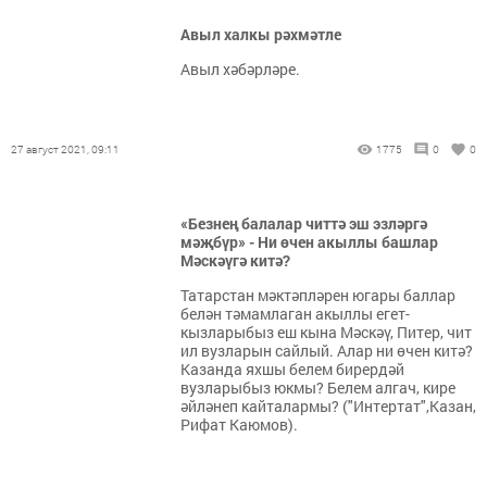
Авыл халкы рәхмәтле
Авыл хәбәрләре.
27 август 2021, 09:11
1775
0
0
«Безнең балалар читтә эш эзләргә
мәҗбүр» - Ни өчен акыллы башлар
Мәскәүгә китә?
Татарстан мәктәпләрен югары баллар
белән тәмамлаган акыллы егет-
кызларыбыз еш кына Мәскәү, Питер, чит
ил вузларын сайлый. Алар ни өчен китә?
Казанда яхшы белем бирердәй
вузларыбыз юкмы? Белем алгач, кире
әйләнеп кайталармы? ("Интертат",Казан,
Рифат Каюмов).