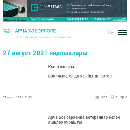
АРЧА ХӘБӘРЛӘРЕ
16+
"Арча хәбәрләре" газетасы - Арча районы
27 август 2021 яңалыклары
Кыяр салаты
Бик тәмле, ел да ясыйм, ди автор.
27 август 2021, 21:08
1866
0
0
Арча Боз сараенда ветераннар белән
яшьләр очрашты