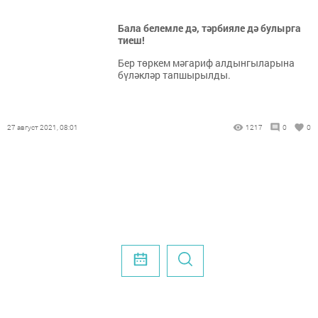
Бала белемле дә, тәрбияле дә булырга
тиеш!
Бер төркем мәгариф алдынгыларына
бүләкләр тапшырылды.
27 август 2021, 08:01
1217
0
0