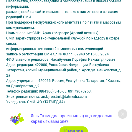
Перепечатка, воспроизведение и распространение в любом объеме
информации,
размещенной на сайте, возможна только с письменного согласия
редакций СМИ.
При поддержке Республиканского агентства по печати и массовым
коммуникациям.
Наименование СМИ: Арча хәбәрләре (Арский вестник)
СМИ зарегистрировано Федеральной службой по надзору в сфере
связи,
информационных технологий и массовых коммуникаций
запись о регистрации СМИ Эл № ФС77–87940 от 16.08.2024
ФИО главного редактора: Насибуллин Исрафил Рахматуллович
Адрес редакции: 422000, Российская Федерация, Республика
Татарстан, Арский муниципальный район, г. Арск, ул. Банковская, д.
2а
Адрес учредителя: 420066, Россия, Республика Татарстан, Г.Казань,
ул.Декабристов, д.2
Телефон редакции: 8(84366) 3-10-58, 89179076963.
Электронная почта: arskij-vestnik@tatmedia.com
Учредитель СМИ: АО «ТАТМЕДИА»
Антикоррупционная политика
Яшь Татмедиа проектының яңа видеосын
АО «ТАТМЕДИА» использует «cookie»
для персонализации сервисов и
карадыгызмы әле?
удобства пользователей сайтом.
Использование «cookie» можно отменить в настройках браузера.
Карарга