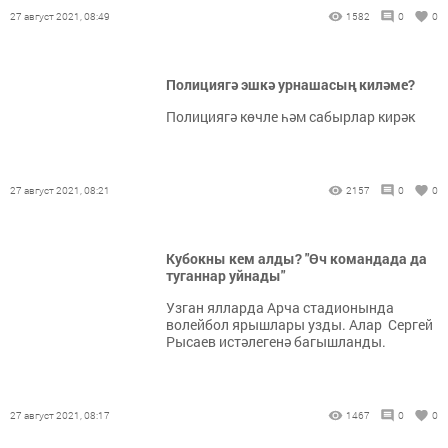
27 август 2021, 08:49
1582
0
0
Полициягә эшкә урнашасың киләме?
Полициягә көчле һәм сабырлар кирәк
27 август 2021, 08:21
2157
0
0
Кубокны кем алды? "Өч командада да
туганнар уйнады"
​​​​​​​Узган ялларда Арча стадионында
волейбол ярышлары узды. Алар Сергей
Рысаев истәлегенә багышланды.
27 август 2021, 08:17
1467
0
0