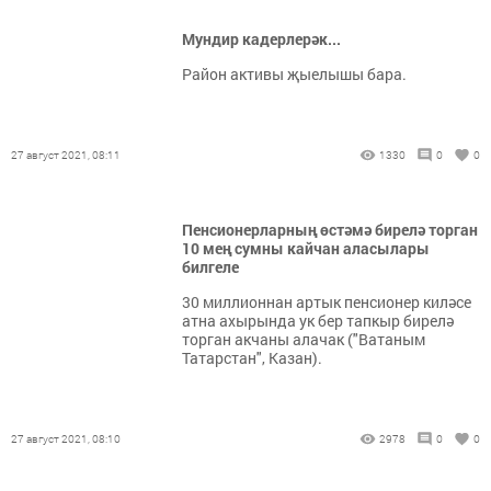
Мундир кадерлерәк...
Район активы җыелышы бара.
27 август 2021, 08:11
1330
0
0
Пенсионерларның өстәмә бирелә торган
10 мең сумны кайчан аласылары
билгеле
30 миллионнан артык пенсионер киләсе
атна ахырында ук бер тапкыр бирелә
торган акчаны алачак ("Ватаным
Татарстан", Казан).
27 август 2021, 08:10
2978
0
0