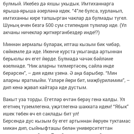
булмый. Икебез дә яхшы укыдык. Имтиханнарга
ярыша-ярыша әзерләнә идек. “4”ле булса, хурланып,
имтиханны кире тапшырган чаклар да булмады түгел.
Шуның өчен безгә 500 сум стипендия түлиләр иде. (Ул
акчаны ничекләр җиткергәнбездер инде!?)
Миннән аермалы буларак, иптәш кызым бик чибәр,
сөйкемле дә иде. Икенче курста укыганда артыннан
берьюлы өч егет йөрде. Бүлмәдә чәчәк бәйләме
өзелмәде. “Ник аларны тилмертәсең, сайла инде
берәрсен”, – дия идем үзенә. Ә аңа барыбер. “Мин
аларны яратмыйм. Үзләре йөри бит, мәҗбүриләмим”, –
дип кенә җавап кайтара иде дустым.
Вакыт уза торды. Егетләр өчтән берәү генә калды. Ул
егетнең түземлегенә, үҗәтлегенә шакката идем! “Ябык”
ишек төбен өч ел саклады бит ул!
Берсендә дус кызым бу егет артыннан йөрүен туктамас
микән дип, сыйныфташы белән университеттан