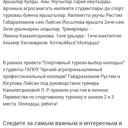
ярышлар булды. Аны Укучылар сарае оештырды.
Арчаның агросәнәгать көллияте студентлары да спорт
туризмы буенча ярыштылар. Көллияттә укучы Рөстәм
Габдрахманов һәм Ләйсән Йосыпова ярышта 2нче һәм
3нче урыннарны алдылар. Тренерлары -
Лениза Камалетдинова. 1нче урында - 1нче мәктәптән
Альмир Хәсәнҗанов. Котлыйбыз! Молодцы!
В рамках проекта "Спортивный туризм-выбор молодых"
студенты ГАПОУ "Арский агропромышленный
профессиональный колледж" Габдрахманов Рустем и
Юсупова Ляйсан под руководством тренера
Камалетдиновой Л. Р. приняли участие в личном
Первенстве по спортивному туризму и заняли 2 и 3
места. Молодцы, ребята!
Следите за самым важным и интересным в