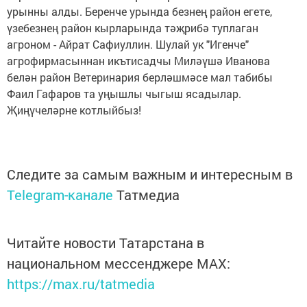
урынны алды. Беренче урында безнең район егете,
үзебезнең район кырларында тәҗрибә туплаган
агроном - Айрат Сафиуллин. Шулай ук "Игенче"
агрофирмасыннан икътисадчы Миләүшә Иванова
белән район Ветеринария берләшмәсе мал табибы
Фаил Гафаров та уңышлы чыгыш ясадылар.
Җиңүчеләрне котлыйбыз!
Следите за самым важным и интересным в
Telegram-канале
Татмедиа
Читайте новости Татарстана в
национальном мессенджере MАХ:
https://max.ru/tatmedia