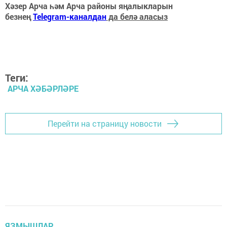
Хәзер Арча һәм Арча районы яңалыкларын
безнең
Telegram-каналдан
да белә аласыз
Теги:
АРЧА ХӘБӘРЛӘРЕ
Перейти на страницу новости
ЯЗМЫШЛАР...