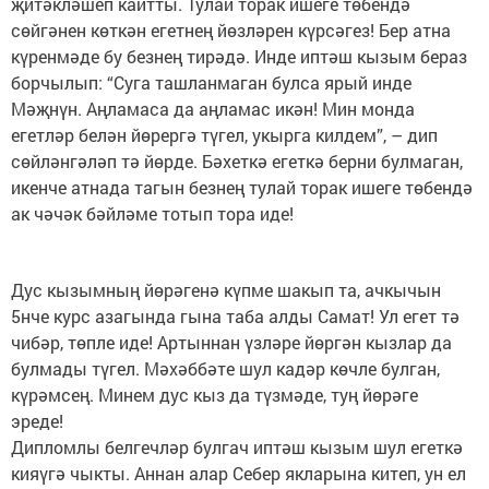
җитәкләшеп кайтты. Тулай торак ишеге төбендә
сөйгәнен көткән егетнең йөзләрен күрсәгез! Бер атна
күренмәде бу безнең тирәдә. Инде иптәш кызым бераз
борчылып: “Суга ташланмаган булса ярый инде
Мәҗнүн. Аңламаса да аңламас икән! Мин монда
егетләр белән йөрергә түгел, укырга килдем”, – дип
сөйләнгәләп тә йөрде. Бәхеткә егеткә берни булмаган,
икенче атнада тагын безнең тулай торак ишеге төбендә
ак чәчәк бәйләме тотып тора иде!
Дус кызымның йөрәгенә күпме шакып та, ачкычын
5нче курс азагында гына таба алды Самат! Ул егет тә
чибәр, төпле иде! Артыннан үзләре йөргән кызлар да
булмады түгел. Мәхәббәте шул кадәр көчле булган,
күрәмсең. Минем дус кыз да түзмәде, туң йөрәге
эреде!
Дипломлы белгечләр булгач иптәш кызым шул егеткә
кияүгә чыкты. Аннан алар Себер якларына китеп, ун ел