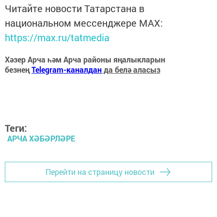
Читайте новости Татарстана в
национальном мессенджере MАХ:
https://max.ru/tatmedia
Хәзер Арча һәм Арча районы яңалыкларын
безнең
Telegram-каналдан
да белә аласыз
Теги:
АРЧА ХӘБӘРЛӘРЕ
Перейти на страницу новости