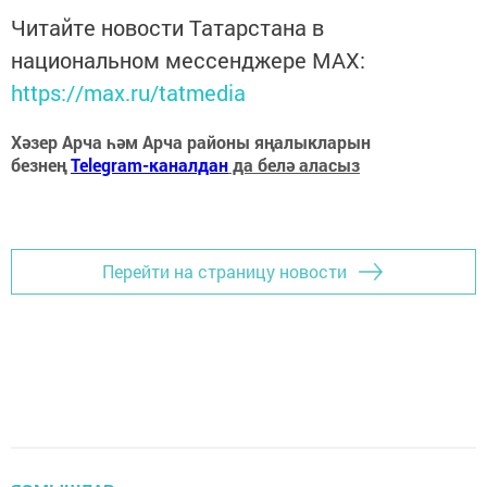
Читайте новости Татарстана в
национальном мессенджере MАХ:
https://max.ru/tatmedia
Хәзер Арча һәм Арча районы яңалыкларын
безнең
Telegram-каналдан
да белә аласыз
Перейти на страницу новости