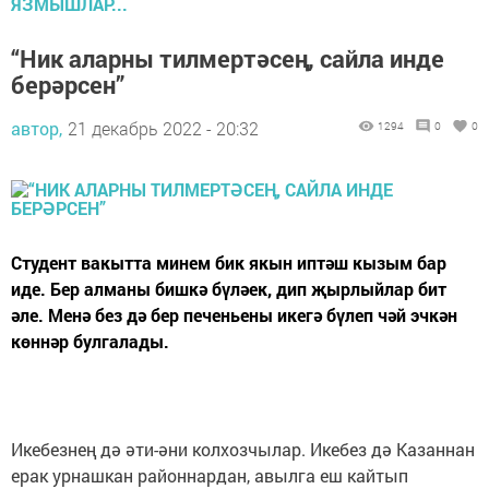
ЯЗМЫШЛАР...
“Ник аларны тилмертәсең, сайла инде
берәрсен”
автор,
21 декабрь 2022 - 20:32
1294
0
0
Студент вакытта минем бик якын иптәш кызым бар
иде. Бер алманы бишкә бүләек, дип җырлыйлар бит
әле. Менә без дә бер печеньены икегә бүлеп чәй эчкән
көннәр булгалады.
Икебезнең дә әти-әни колхозчылар. Икебез дә Казаннан
ерак урнашкан районнардан, авылга еш кайтып