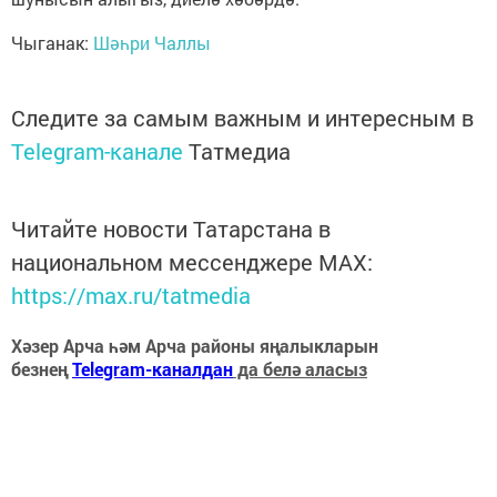
Чыганак:
Шәһри Чаллы
Следите за самым важным и интересным в
Telegram-канале
Татмедиа
Читайте новости Татарстана в
национальном мессенджере MАХ:
https://max.ru/tatmedia
Хәзер Арча һәм Арча районы яңалыкларын
безнең
Telegram-каналдан
да белә аласыз