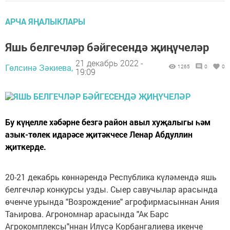
АРЧА ЯҢАЛЫКЛАРЫ
Яшь белгечләр бәйгесендә җиңүчеләр
21 декабрь 2022 -
Гөлсинә Зәкиева,
1265
0
0
19:09
Бу күңелле хәбәрне безгә район авыл хуҗалыгы һәм
азык-төлек идарәсе җитәкчесе Ленар Абдуллин
җиткерде.
20-21 декабрь көннәрендә Республика күләмендә яшь
белгечләр конкурсы узды. Сыер савучылар арасында
өченче урында "Возрождение" агрофирмасыннан Ания
Таһирова. Агрономнар арасында "Ак Барс
Агрокомплексы"ннан Илүсә Корбангалиева икенче