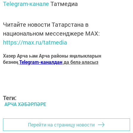
Telegram-канале
Татмедиа
Читайте новости Татарстана в
национальном мессенджере MАХ:
https://max.ru/tatmedia
Хәзер Арча һәм Арча районы яңалыкларын
безнең
Telegram-каналдан
да белә аласыз
Теги:
АРЧА ХӘБӘРЛӘРЕ
Перейти на страницу новости