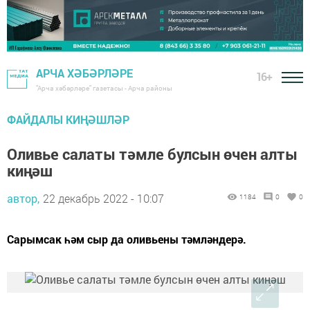
АРЧА ХӘБӘРЛӘРЕ
16+
"Арча хәбәрләре" газетасы - Арча районы
ФАЙДАЛЫ КИҢӘШЛӘР
Оливье салаты тәмле булсын өчен алты
киңәш
автор,
22 декабрь 2022 - 10:07
1184
0
0
Сарымсак һәм сыр да оливьены тәмләндерә.