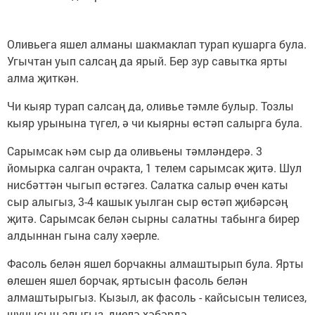
Оливьега яшел алманы шакмаклап турап кушарга була.
Угычтан уып салсаң да ярый. Бер зур савытка ярты
алма җиткән.
Чи кыяр турап салсаң да, оливье тәмле булыр. Тозлы
кыяр урынына түгел, ә чи кыярны өстәп салырга була.
Сарымсак һәм сыр да оливьены тәмләндерә. 3
йомырка салган очракта, 1 телем сарымсак җитә. Шул
нисбәттән чыгып өстәгез. Салатка салыр өчен каты
сыр алыгыз, 3-4 кашык уылган сыр өстәп җибәрсәң
җитә. Сарымсак белән сырны салатны табынга бирер
алдыннан гына салу хәерле.
Фасоль белән яшел борчакны алмаштырып була. Ярты
өлешен яшел борчак, яртысын фасоль белән
алмаштырыгыз. Кызыл, ак фасоль - кайсысын телисез,
шунысын алыгыз, диелә хәбәрдә.