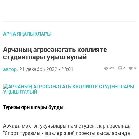
АРЧА ЯҢАЛЫКЛАРЫ
Арчаның агросәнәгать көллияте
студентлары уңыш яулый
автор,
21 декабрь 2022 - 20:01
920
0
0
Туризм ярышлары булды.
Арчада мәктәп укучылары һәм студентлар арасында
"Спорт туризмы - яшьләр эше" проекты кысаларында