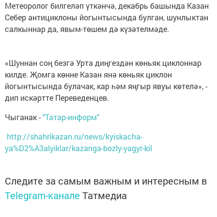
Метеоролог билгеләп үткәнчә, декабрь башында Казан
Себер антициклоны йогынтысында булган, шунлыктан
салкыннар да, явым-төшем дә күзәтелмәде.
«Шуннан соң безгә Урта диңгездән көньяк циклоннар
килде. Җомга көнне Казан янә көньяк циклон
йогынтысында булачак, кар һәм яңгыр явуы көтелә», -
дип искәртте Переведенцев.
Чыганак -
"Татар-информ"
http://shahrikazan.ru/news/kyiskacha-
ya%D2%A3alyiklar/kazanga-bozly-yagyr-kil
Следите за самым важным и интересным в
Telegram-канале
Татмедиа