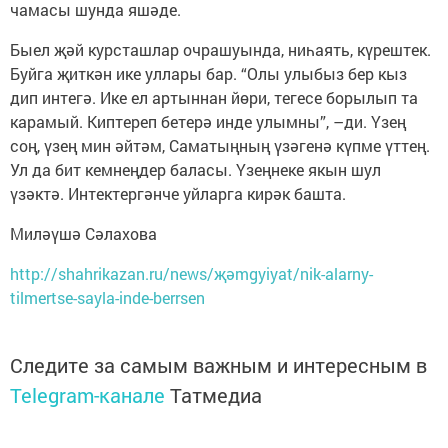
чамасы шунда яшәде.
Быел җәй курсташлар очрашуында, ниһаять, күрештек.
Буйга җиткән ике уллары бар. “Олы улыбыз бер кыз
дип интегә. Ике ел артыннан йөри, тегесе борылып та
карамый. Киптереп бетерә инде улымны”, –ди. Үзең
соң, үзең мин әйтәм, Саматыңның үзәгенә күпме үттең.
Ул да бит кемнеңдер баласы. Үзеңнеке якын шул
үзәктә. Интектергәнче уйларга кирәк башта.
Миләүшә Сәлахова
http://shahrikazan.ru/news/җәmgyiyat/nik-alarny-
tilmertse-sayla-inde-berrsen
Следите за самым важным и интересным в
Telegram-канале
Татмедиа