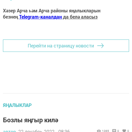
Хәзер Арча һәм Арча районы яңалыкларын
безнең
Telegram-каналдан
да белә аласыз
Перейти на страницу новости
ЯҢАЛЫКЛАР
Бозлы яңгыр килә
автор,
22 декабрь 2022 - 08:36
1065
0
0