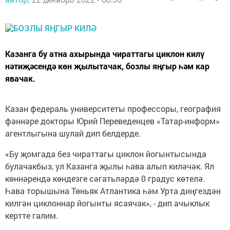
Казанга бу атна ахырында чираттагы циклон килү
нәтиҗәсендә көн җылытачак, бозлы яңгыр һәм кар
явачак.
Казан федераль университеты профессоры, география
фәннәре докторы Юрий Переведенцев «Татар-информ»
агентлыгына шулай дип белдерде.
«Бу җомгада без чираттагы циклон йогынтысында
булачакбыз, ул Казанга җылы һава алып киләчәк. Ял
көннәрендә көндезге сәгатьләрдә 0 градус көтелә.
Һава торышына Төньяк Атлантика һәм Урта диңгездән
килгән циклоннар йогынты ясаячак», - дип ачыклык
кертте галим.