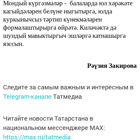
Мондый күргәзмәләр - балаларда
юл хәрәкәте
кагый
дәләрен белүне ныгытырга,
юлда
куркынычсыз тәртип
күнекмәләрен
формалаштырырга өйрәтә
.
Киләчәктә дә
шундый мавыктыргыч эшләргә катнашырга
язссын.
Рәүзия Закирова
Следите за самым важным и интересным в
Telegram-канале
Татмедиа
Читайте новости Татарстана в
национальном мессенджере MАХ:
https://max.ru/tatmedia