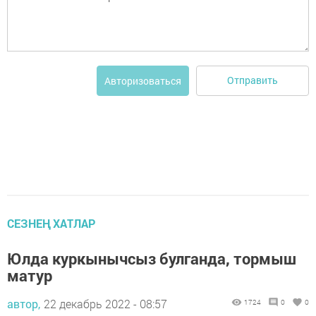
Отправить
Авторизоваться
СЕЗНЕҢ ХАТЛАР
Юлда куркынычсыз булганда, тормыш
матур
автор,
22 декабрь 2022 - 08:57
1724
0
0