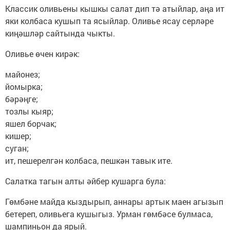
Классик оливьены кышкы салат дип тә атыйлар, аңа ит
яки колбаса кушып та ясыйлар. Оливье ясау серләре
киңәшләр сайтында чыкты.
Оливье өчен кирәк:
майонез;
йомырка;
бәрәңге;
тозлы кыяр;
яшел борчак;
кишер;
суган;
ит, пешерелгән колбаса, пешкән тавык ите.
Салатка тагын алты әйбер кушарга була:
Гөмбәне майда кыздырып, аннары артык маен агызып
бетереп, оливьега кушыгыз. Урман гөмбәсе булмаса,
шампиньон да ярый.