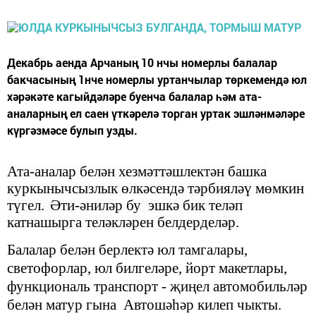
Декабрь аенда Арчаның 10 нчы номерлы балалар
бакчасының 1нче номерлы уртанчылар төркемендә юл
хәрәкәте кагыйдәләре буенча балалар һәм ата-
аналарның ел саен үткәрелә торган уртак эшләнмәләре
күргәзмәсе булып узды.
Ата-аналар белән хезмәттәшлектән башка
куркынычсызлык өлкәсендә тәрбияләү мөмкин
түгел.
Әти-әниләр
бу эшкә
бик теләп
катн
ашырга теләкләрен белдерделәр.
Балалар белән берлектә ю
л тамгалары,
светофорлар, юл билгеләре, йорт макетлары,
функциональ транспорт - җиңел автомобильләр
белән
матур гына Автошәһәр килеп чыкты.