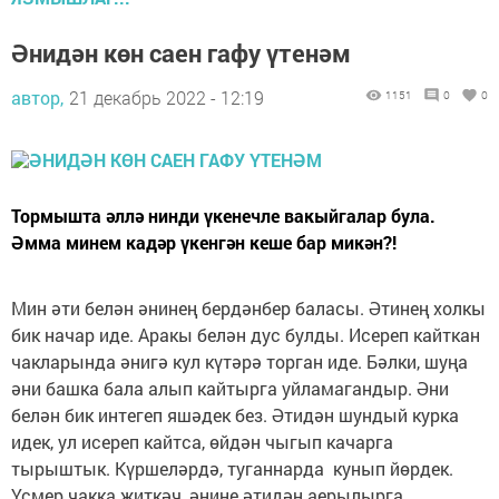
Әнидән көн саен гафу үтенәм
автор,
21 декабрь 2022 - 12:19
1151
0
0
Тормышта әллә нинди үкенечле вакыйгалар була.
Әмма минем кадәр үкенгән кеше бар микән?!
Мин әти белән әнинең бердәнбер баласы. Әтинең холкы
бик начар иде. Аракы белән дус булды. Исереп кайткан
чакларында әнигә кул күтәрә торган иде. Бәлки, шуңа
әни башка бала алып кайтырга уйламагандыр. Әни
белән бик интегеп яшәдек без. Әтидән шундый курка
идек, ул исереп кайтса, өйдән чыгып качарга
тырыштык. Күршеләрдә, туганнарда кунып йөрдек.
Үсмер чакка җиткәч, әнине әтидән аерылырга