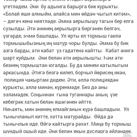
үгетләдем. Әни бу адымга барырга бик курыкты.
«Болай яши алмыйм, алайса мин өйдән чыгып китәм»,
– дигәч кенә ниятләде. Әмма аерылышу тагын бер елга
сузылды. Әти әнинең аерылырга биргәнен белгәч,
үзгәрде, эчми башлады. Ул ярты ел тормыш гаилә
тормышыбызның иң матур чоры булды. Әмма бу бик
азга барды, әти кабат үз гадәтенә кайтты. Кабат әнигә
шарт куйдым. Әни белән әти аерылышты. Һәм әти
безнең тормыштан югалды. Бу да минем катылыгым
аркасында. Әтигә безгә килеп, борчып йөрисең икән,
полиция чакыртам дидем. Әти, әллә полициядән
курыкты, әллә минән, күренмәде. Без дә аны
эзләмәдек. Соңыннан гына туганнары аның үзе
кебегрәк хатын белән яшәгәнен әйтте.
Ниһаять, мин әнинең елмайганын күрә башладым. Ул
тынычланып китте, хәтта матурайды. Өйдә дә
тынычлык иде. Өйгә кайтырга рәхәт. Миңа бу тормыш
шундый ошый иде. Әни белән якын дусларга әйләндек.