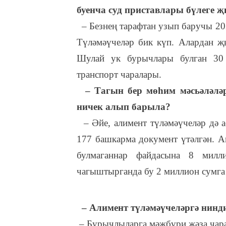
буенча суд приставлары бүлеге 
– Безнең тарафтан узып баручы 20
Түләмәүчеләр бик күп. Алардан җ
Шулай ук бурычлары булган 30 
транспорт чаралары.
– Тагын бер мөһим мәсьәләләрн
ничек алып барыла?
– Әйе, алимент түләмәүчеләр дә а
177 башкарма документ үтәлгән. А
булмаганнар файдасына 8 милл
чагыштырганда бу 2 миллион сумга
– Алимент түләмәүчеләргә нинд
– Бурычлыларга мәҗбүри җәза чара