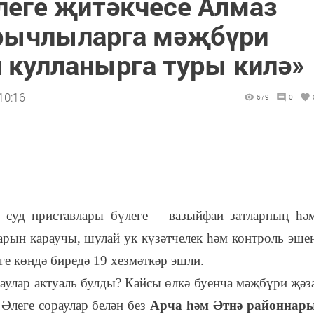
леге җитәкчесе Алмаз
урычлыларга мәҗбүри
 кулланырга туры килә»
10:16
679
0
 суд приставлары бүлеге – вазыйфаи затларның һә
арын караучы, шулай ук күзәтчелек һәм контроль эше
е көндә биредә 19 хезмәткәр эшли.
аулар актуаль булды? Кайсы өлкә буенча мәҗбүри җәз
Әлеге сораулар белән без
Арча һәм Әтнә районнар