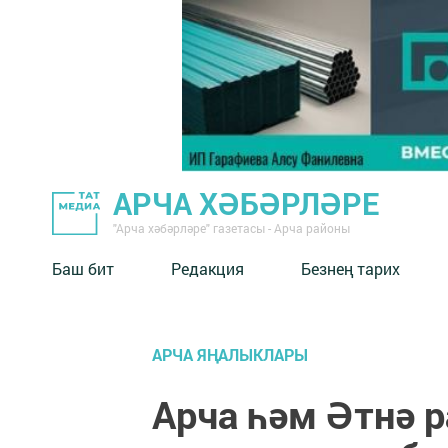
АРЧА ХӘБӘРЛӘРЕ
"Арча хәбәрләре" газетасы - Арча районы
Баш бит
Редакция
Безнең тарих
АРЧА ЯҢАЛЫКЛАРЫ
Арча һәм Әтнә 