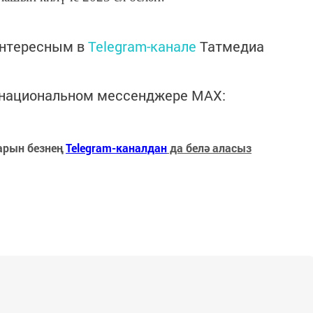
интересным в
Telegram-канале
Татмедиа
в национальном мессенджере MАХ:
арын безнең
Telegram-каналдан
да белә аласыз