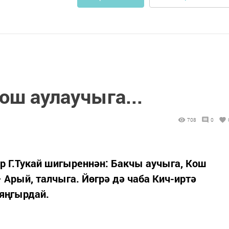
ош аулаучыга...
708
0
 Г.Тукай шигыреннән: Бакчы аучыга, Кош
 Арый, талчыга. Йөгрә дә чаба Кич-иртә
 яңгырдай.