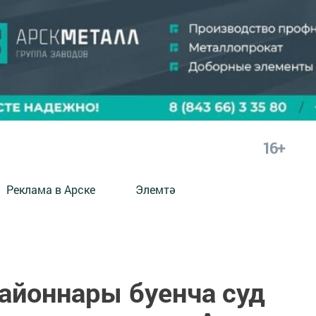
16+
Реклама в Арске
Элемтә
районнары буенча суд