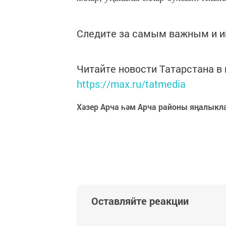
Следите за самым важным и 
Читайте новости Татарстана 
https://max.ru/tatmedia
Хәзер Арча һәм Арча районы яңалыкл
Оставляйте реакции