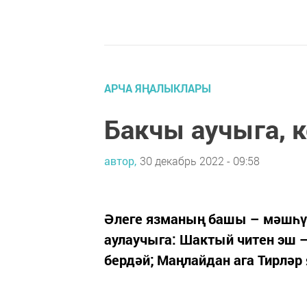
АРЧА ЯҢАЛЫКЛАРЫ
Бакчы аучыга, к
автор,
30 декабрь 2022 - 09:58
Әлеге язманың башы – мәшһүр
аулаучыга: Шактый читен эш –
бердәй; Маңлайдан ага Тирләр