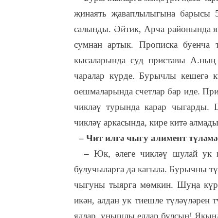
җинаять җаваплылыгына барысы 5
салынды. Әйтик, Арча районында я
сумнан артык. Прописка буенча 
кысаларында суд приставы А.ның 
чаралар күрде. Бурычлы кешегә к
оешмаларында счетлар бар иде. При
чикләү турында карар чыгарды. Ш
чикләү аркасында, кире китә алмад
– Чит илгә чыгу алимент түләмә
– Юк, әлеге чикләү шулай ук к
булучыларга да кагыла. Бурычны түл
чыгуны тыярга мөмкин. Шуңа күрә
икән, алдан ук тиешле түләүләрен
яллар, уңышлы еллар булсын! Якын