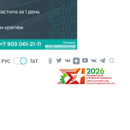
РУС
ТАТ