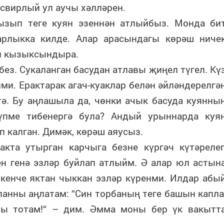
свирлый ул аучы хәлләрен.
гызып теге куян эзеннән атлыйбыз. Монда би
арлыкка килде. Алар арасындагы көрәш ниче
л кызыксындыра.
без. Сукаланган басудан атлавы җиңел түгел. Кү
ми. Ерактарак агач-куаклар белән әйләндерелгә
тә. Бу аңлашыла да, чөнки ачык басуда куянны
үпме тибенергә була? Андый урыннарда куя
 калган. Димәк, көрәш аяусыз.
сакта утырган карчыга безне күргәч күтәреле
ен генә эзләр буйлап атлыйм. Ә алар юл астын
Икенче яктан чыккан эзләр күренми. Илдар абы
анны аңлатам: “Син торбаның теге башын капла
ны тотам!“ – дим. Әмма моны бер үк вакытт