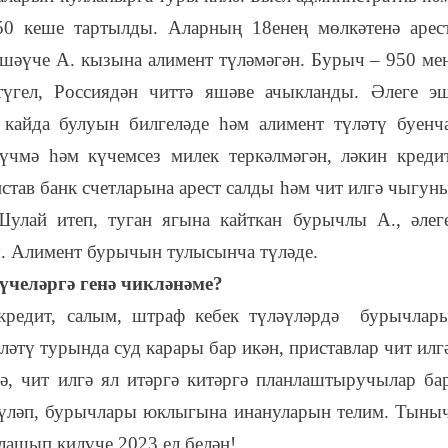
0 кеше тартылды. Аларның 18енең мөлкәтенә арес
шәүче А. кызына алимент түләмәгән. Бурыч – 950 ме
түгел, Россиядән читтә яшәве ачыкланды. Әлеге э
кайда булуын билгеләде һәм алимент түләтү буенч
үчмә һәм күчемсез милек теркәлмәгән, ләкин креди
став банк счетларына арест салды һәм чит илгә чыгун
улай итеп, туган ягына кайткан бурычлы А., әлег
ы. Алимент бурычын тулысынча түләде.
үчеләргә генә чикләнәме?
редит, салым, штраф кебек түләүләрдә бурычлар
әтү турында суд карары бар икән, приставлар чит илг
, чит илгә ял итәргә китәргә планлаштыручылар ба
 түләп, бурычлары юклыгына инануларын телим. Тыны
лашып килүче 2023 ел белән!