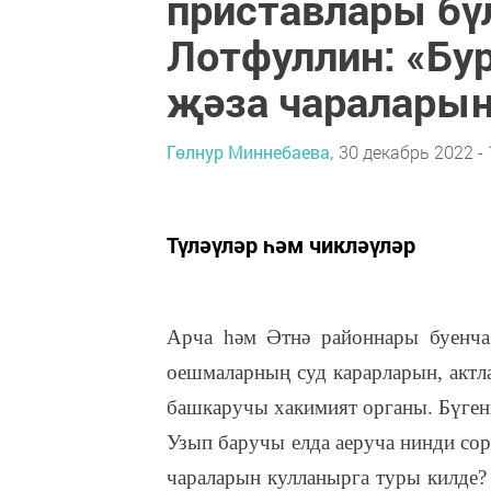
приставлары бү
Лотфуллин: «Б
җәза чараларын
Гөлнур Миннебаева,
30 декабрь 2022 - 
Түләүләр һәм чикләүләр
Арча һәм Әтнә районнары буенча
оешмаларның суд карарларын, актл
башкаручы хакимият органы. Бүгенг
Узып баручы елда аеруча нинди сор
чараларын кулланырга туры килде? 