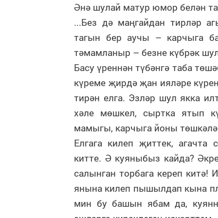
Әнә шулай матур юмор белән та
...Без дә маңгайдан тирләр а
тагын бер аучы – карчыга б
тәмамланыр – безне күбрәк шу
Басу үреннән түбәнгә таба төшә
күреме җирдә җан ияләре күрен
тирән елга. Эзләр шул якка ил
хәле мөшкел, сыртка ятып к
мамыгы, карчыга йоны төшкәләп
Елгага килеп җиттек, агачта 
китте. Ә куяныбыз кайда? Әкр
салынган торбага кереп китә! 
янына килеп пышылдап кына пл
мин бу башын ябам да, куян