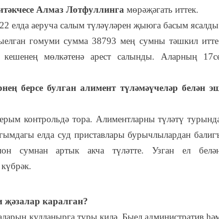
җитәкчесе Алмаз Лотфуллинга
мөрәҗәгать иттек.
22 елда аеруча салым түләүләрен җыюга басым ясалды
ыелган гомуми сумма 38793 мең сумны тәшкил итте
кешенең мөлкәтенә арест салынды. Аларның 17с
ең берсе булган алимент түләмәүчеләр белән э
ерым контрольдә тора. Алиментларны түләтү турынд
гымдагы елда суд приставлары бурычлылардан балиг
ион сумнан артык акча түләтте. Узган ел белә
 күбрәк.
и җәзалар каралган?
ларын кулланырга туры килә. Быел административ һә