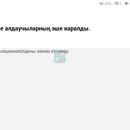
2054
0
ше алдаучыларның эше каралды.