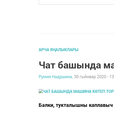
АРЧА ЯҢАЛЫКЛАРЫ
Чат башында ма
Румия Надршина,
30 гыйнвар 2020 - 13
Бәлки, тукталышны каплавыч 