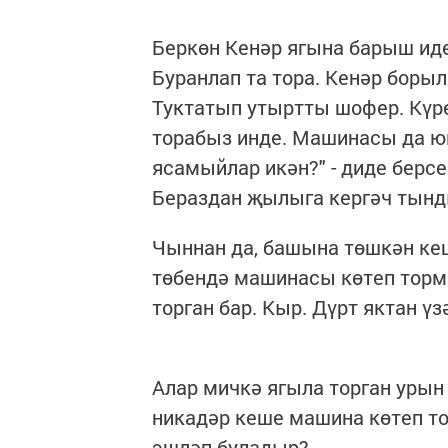
Беркөн Кенәр ягына барыш иде
Буранлап та тора. Кенәр боры
Туктатып утыртты шофер. Күре
торабыз инде. Машинасы да 
ясамыйлар икән?" - диде берс
Бераздан җылыга кергәч тынд
Чыннан да, башына төшкән кеш
төбендә машинасы көтеп торм
торган бар. Кыр. Дүрт яктан ү
Алар мичкә ягыла торган урын
никадәр кеше машина көтеп то
эшләп буладыр?