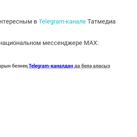
интересным в
Telegram-канале
Татмедиа
в национальном мессенджере MАХ:
арын безнең
Telegram-каналдан
да белә аласыз