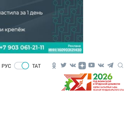
РУС
ТАТ