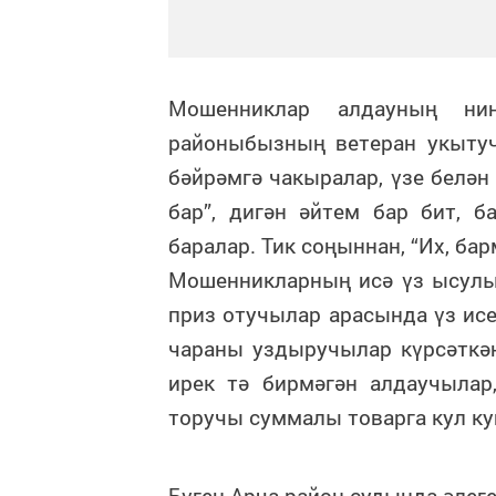
Мошенниклар алдауның ни
районыбызның ветеран укыту
бәйрәмгә чакыралар, үзе белән
бар”, дигән әйтем бар бит, б
баралар. Тик соңыннан, “Их, бар
Мошенникларның исә үз ысулы
приз отучылар арасында үз исе
чараны уздыручылар күрсәткән
ирек тә бирмәгән алдаучылар
торучы суммалы товарга кул ку
Бүген Арча район судында әлег