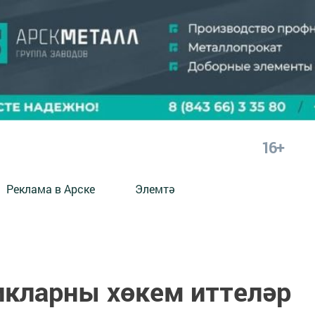
16+
Реклама в Арске
Элемтә
кларны хөкем иттеләр