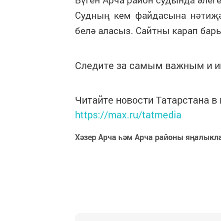
Судның кем файдасына нәтиҗ
белә аласыз. Сайтны карап ба
Следите за самым важным и 
Читайте новости Татарстана 
https://max.ru/tatmedia
Хәзер Арча һәм Арча районы яңалыкл