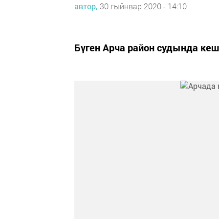
автор,
30 гыйнвар 2020 - 14:10
Бүген Арча район судында ке