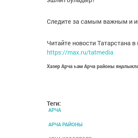
Следите за самым важным и 
Читайте новости Татарстана 
https://max.ru/tatmedia
Хәзер Арча һәм Арча районы яңалыкл
Теги:
АРЧА
АРЧА РАЙОНЫ