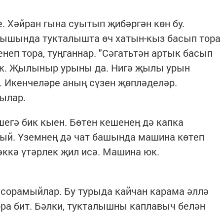
. Хәйран гына суытып җибәргән көн бу.
лышында тукталышта өч хатын-кыз басып тора
неп тора, туңганнар. "Сәгатьтән артык басып
юк. Җылыныр урыны да. Нигә җылы урын
е. Икенчеләре аның сүзен җөпләделәр.
ылар.
егә бик кыен. Бөтен кешенең дә капка
ый. Үземнең дә чат башында машина көтеп
зәккә үтәрлек җил исә. Машина юк.
 сорамыйлар. Бу турыда кайчан карама әллә
ра бит. Бәлки, тукталышны каплавыч белән