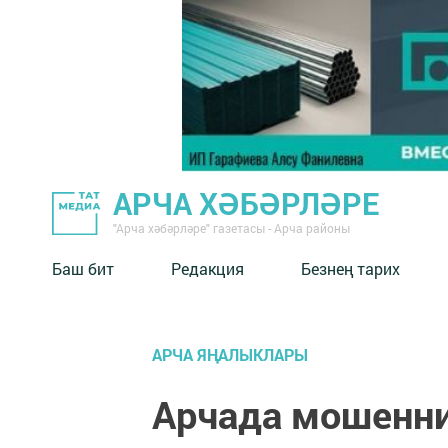
АРЧА ХӘБӘРЛӘРЕ
"Арча хәбәрләре" газетасы - Арча районы
Баш бит
Редакция
Безнең тарих
АРЧА ЯҢАЛЫКЛАРЫ
Арчада мошенни