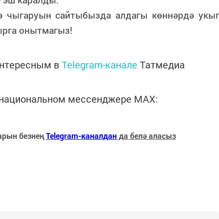
ә чыгаруын сайтыбызда алдагы көннәрдә укы
рырга онытмагыз!
интересным в
Telegram-канале
Татмедиа
в национальном мессенджере MАХ:
арын безнең
Telegram-каналдан
да белә аласыз