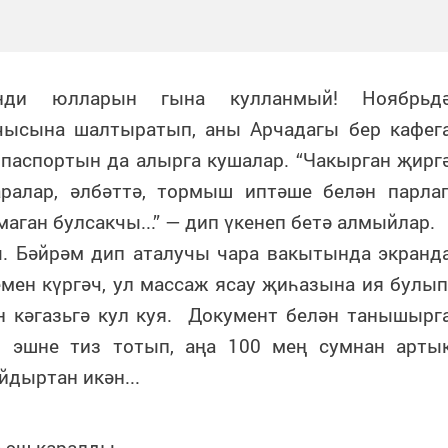
нди юлларын гына кулланмый! Ноябрьд
чысына шалтыратып, аны Арчадагы бер кафег
 паспортын да алырга кушалар. “Чакырган җирг
аралар, әлбәттә, тормыш иптәше белән парла
маган булсакчы...” — дип үкенеп бетә алмыйлар.
. Бәйрәм дип аталучы чара вакытында экранд
мен күргәч, ул массаж ясау җиһазына ия булып
 кәгазьгә кул куя. Документ белән танышырг
, эшне тиз тотып, аңа 100 мең сумнан арты
йдыртан икән...
е эш каралды.