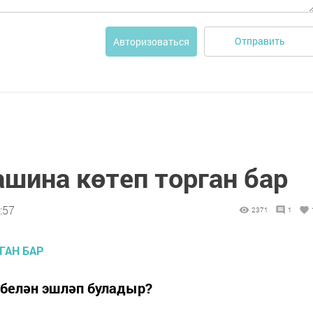
Отправить
Авторизоваться
шина көтеп торган бар
:57
2371
1
белән эшләп буладыр?