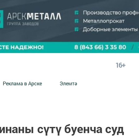
16+
Реклама в Арске
Элемтә
инаны сүтү буенча суд