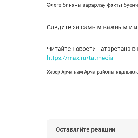
Әлеге бинаны зарарлау факты буенч
Следите за самым важным и 
Читайте новости Татарстана 
https://max.ru/tatmedia
Хәзер Арча һәм Арча районы яңалыкл
Оставляйте реакции