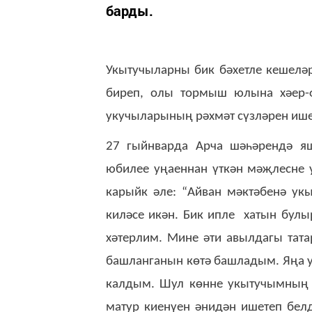
барды.
Укытучыларны бик бәхетле кешелә
биреп, олы тормыш юлына хәер-ф
укучыларының рәхмәт сүзләрен ише
27 гыйнварда Арча шәһәрендә я
юбилее уңаеннан үткән мәҗлесне
карыйк әле: “Айван мәктәбенә ук
киләсе икән. Бик ипле хатын булы
хәтерлим. Мине әти авылдагы тата
башланганын көтә башладым. Яңа у
калдым. Шул көнне укытучымның 
матур киенүен әнидән ишетеп бел