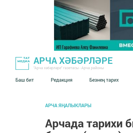
АРЧА ХӘБӘРЛӘРЕ
"Арча хәбәрләре" газетасы - Арча районы
Баш бит
Редакция
Безнең тарих
АРЧА ЯҢАЛЫКЛАРЫ
Арчада тарихи б