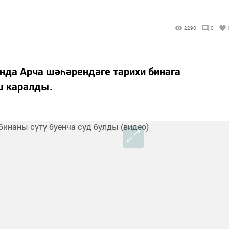
2290
0
нда Арча шәһәрендәге тарихи бинага
ш каралды.