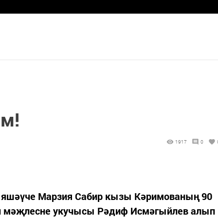
м!
1917
0
 яшәүче Марзия Сабир кызы Кәримованың 90
ән мәҗлесне укучысы Рәдиф Исмәгыйлев алып