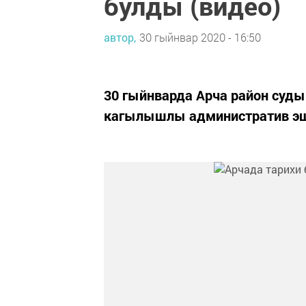
булды (видео)
автор,
30 гыйнвар 2020 - 16:50
30 гыйнварда Арча район суды
кагылышлы административ э