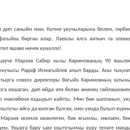
р дип саныйм мин. Күпме укучыларына белем, тәрби
атыйха биргән алар. Лаеклы ялга киткәч тә элекк
теп яшәве ничек күңелле!
шәүче Марзия Сабир кызы Кәримованың 90 яшьле
 укучысы Рәдиф Исмәгыйлев алып барды. Аны тыңла
ытырга совхоз директоры Вәгыйз Кәримовның хатын
рга охшаган, дип өйдә әти белән әнинең сөйләшкәне
р мәктәбенә яздырып кайтты. Мин бик шатланып, ук
кытучы өйгә дә килгән булган, мин уенда булып күрм
Марзия исемле икәнлеген, бик ягымлы, мөлаем, би
дем. Укырга бару һәм укытучымны күрү теләге минд