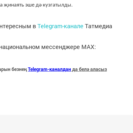
а җинаять эше дә кузгатылды.
интересным в
Telegram-канале
Татмедиа
в национальном мессенджере MАХ:
арын безнең
Telegram-каналдан
да белә аласыз