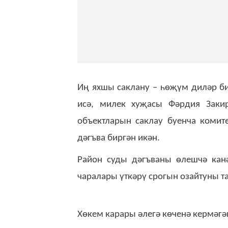
Иң яхшы саклану – һөҗүм диләр би
исә, милек хуҗасы Фәрдия Закир
объектларын саклау буенча комит
дәгъва биргән икән.
Район суды дәгъваны өлешчә канә
чаралары үткәрү срогын озайтуны та
Хөкем карары әлегә көченә кермәгә