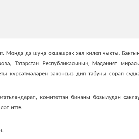
т. Монда да шуңа охшашрак хәл килеп чыкты. Бакты
ова, Татарстан Республикасының Мәдәният мирас
еты күрсәтмәләрен законсыз дип табуны сорап судк
гатьләндереп, комитеттан бинаны бозылудан сакла
ләп итте.
н.