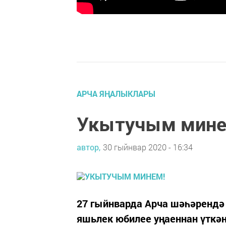
АРЧА ЯҢАЛЫКЛАРЫ
Укытучым мине
автор,
30 гыйнвар 2020 - 16:34
27 гыйнварда Арча шәһәрендә
яшьлек юбилее уңаеннан үтк