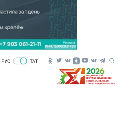
РУС
ТАТ