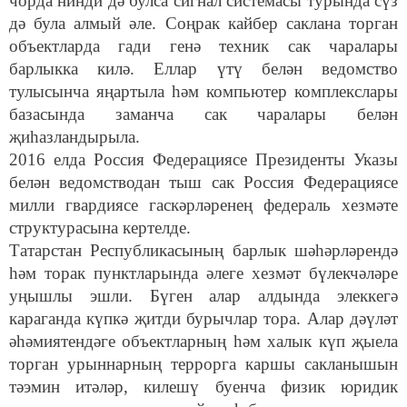
чорда нинди дә булса сигнал системасы турында сүз
дә була алмый әле. Соңрак кайбер саклана торган
объектларда гади генә техник сак чаралары
барлыкка килә. Еллар үтү белән ведомство
тулысынча яңартыла һәм компьютер комплекслары
базасында заманча сак чаралары белән
җиһазландырыла.
2016 елда Россия Федерациясе Президенты Указы
белән ведомстводан тыш сак Россия Федерациясе
милли гвардиясе гаскәрләренең федераль хезмәте
структурасына кертелде.
Татарстан Республикасының барлык шәһәрләрендә
һәм торак пунктларында әлеге хезмәт бүлекчәләре
уңышлы эшли. Бүген алар алдында элеккегә
караганда күпкә җитди бурычлар тора. Алар дәүләт
әһәмиятендәге объектларның һәм халык күп җыела
торган урыннарның террорга каршы сакланышын
тәэмин итәләр, килешү буенча физик юридик