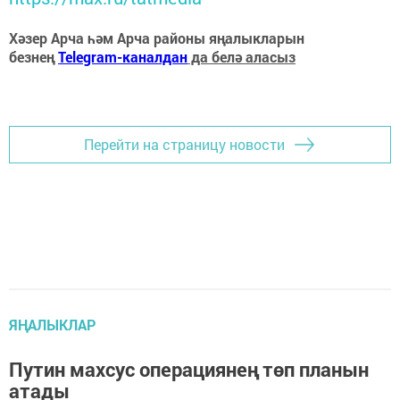
Хәзер Арча һәм Арча районы яңалыкларын
безнең
Telegram-каналдан
да белә аласыз
Перейти на страницу новости
ЯҢАЛЫКЛАР
Путин махсус операциянең төп планын
атады