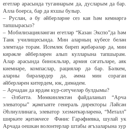
егетләр арасында туганнарым да, дусларым да бар.
Алла боерса, бар да яхшы булыр.
– Руслан, ә бу әйберләрне сез кая һәм кемнәргә
тапшырасыз?
– Мобилизацияләнгән егетләр “Казан Экспо”да һәм
Танк училищесында. Мин аларның күбесе белән
элемтәдә торам. Исемлек биреп җибәрәләр дә, мин
кирәкле әйберләрен алып кулларына тапшырам.
Алар арасында бинокльләр, армия сәгатьләре, аяк
киемнәре, компаслар, рацияләр дә бар. Бәлкем,
аларны бирәләрдер дә, әмма мин сораган
әйберләрен китердем, юк, димәдем.
– Арчадан да ярдәм күр-сәтүчеләр булдымы?
– Әлбәттә. Мөмкинлектән файдаланып “Арча
элеваторы” җәмгыяте генераль директоры Ләйсән
Әһлиуллинага, элеватор хезмәткәрләренә, “Металл”
ширкәте җитәкчесе Фәнис Гарәфиевка, шулай ук
Арчада оешкан волонтерлар штабы әгъзаларына зур