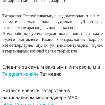
затларның милеген саклыйлар һ.б.
Татарстан Республикасында ведомстводан тыш сак
хезмәте халык һәм хуҗалык субъектлары
җитәкчеләре арасында ышаныч казанды.
Арча районы буенча ведомстводан тыш сак хезмәте
бүлеге җитәкчесе Рамил Фәйзрахманов барлык
хезмәткәрләрне, шулай ук пенсионерларны, бүлек
ветераннарын юбилей белән тәбрик итә.
Следите за самым важным и интересным в
Telegram-канале
Татмедиа
Читайте новости Татарстана в
национальном мессенджере MАХ:
https://max.ru/tatmedia