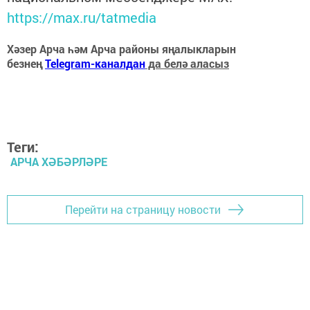
https://max.ru/tatmedia
Хәзер Арча һәм Арча районы яңалыкларын
безнең
Telegram-каналдан
да белә аласыз
Теги:
АРЧА ХӘБӘРЛӘРЕ
Перейти на страницу новости