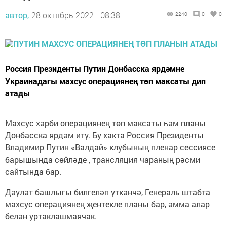
автор,
28 октябрь 2022 - 08:38
2240
0
0
Россия Президенты Путин Донбасска ярдәмне
Украинадагы махсус операциянең төп максаты дип
атады
Махсус хәрби операциянең төп максаты һәм планы
Донбасска ярдәм итү. Бу хакта Россия Президенты
Владимир Путин «Валдай» клубының пленар сессиясе
барышында сөйләде , трансляция чараның рәсми
сайтында бар.
Дәүләт башлыгы билгеләп үткәнчә, Генераль штабта
махсус операциянең җентекле планы бар, әмма алар
белән уртаклашмаячак.