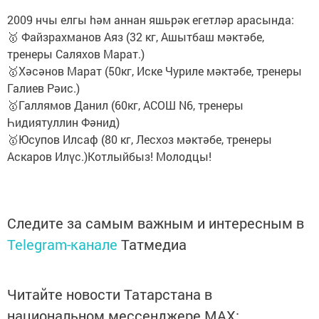
2009 нчы елгы hәм аннан яшьрәк егетләр арасында:
🥇 Файзрахманов Аяз (32 кг, Ашытбаш мәктәбе,
тренеры Саляхов Марат.)
🥇Хәсәнов Марат (50кг, Иске Чуриле мәктәбе, тренеры
Галиев Рәис.)
🥇Галлямов Данил (60кг, АСОШ N6, тренеры
Һидиятуллин Фәнид)
🥇Юсупов Илсаф (80 кг, Лесхоз мәктәбе, тренеры
Аскаров Илүс.)Котлыйбыз! Молодцы!
Следите за самым важным и интересным в
Telegram-канале
Татмедиа
Читайте новости Татарстана в
национальном мессенджере MАХ: