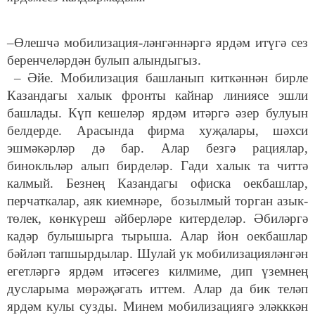
–Өлешчә мобилизация-ләнгәннәргә ярдәм итүгә сез
беренчеләрдән булып алындыгыз.
– Әйе. Мобилизация башланып киткәннән бирле
Казандагы халык фронты кайнар линиясе эшли
башлады. Күп кешеләр ярдәм итәргә әзер булуын
белдерде. Арасында фирма хуҗалары, шәхси
эшмәкәрләр дә бар. Алар безгә рациялар,
бинокльләр алып бирделәр. Гади халык та читтә
калмый. Безнең Казандагы офиска оекбашлар,
перчаткалар, аяк киемнәре, бозылмый торган азык-
төлек, көнкүреш әйберләре китерделәр. Әбиләргә
кадәр булышырга тырыша. Алар йон оекбашлар
бәйләп тапшырдылар. Шулай ук мобилизацияләнгән
егетләргә ярдәм итәсегез килмиме, дип үземнең
дусларыма мөрәҗәгать иттем. Алар да бик теләп
ярдәм кулы сузды. Минем мобилизациягә эләкккән