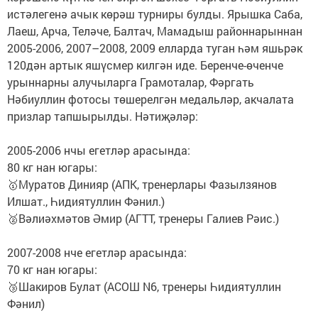
истәлегенә ачык көрәш турниры булды. Ярышка Саба,
Лаеш, Арча, Теләче, Балтач, Мамадыш районнарыннан
2005-2006, 2007–2008, 2009 елларда туган һәм яшьрәк
120дән артык яшүсмер килгән иде. Беренче-өченче
урыннарны алучыларга Грамоталар, Фәргать
Нәбиуллин фотосы төшерелгән медальләр, акчалата
призлар тапшырылды. Нәтиҗәләр:
2005-2006 нчы егетләр арасында:
80 кг нан югары:
🥇Муратов Динияр (АПК, тренерлары Фазылзянов
Илшат., Һидиятуллин Фәнил.)
🥈Вәлиәхмәтов Әмир (АГТТ, тренеры Галиев Рәис.)
2007-2008 нче егетләр арасында:
70 кг нан югары:
🥉Шакиров Булат (АСОШ N6, тренеры Һидиятуллин
Фәнил)