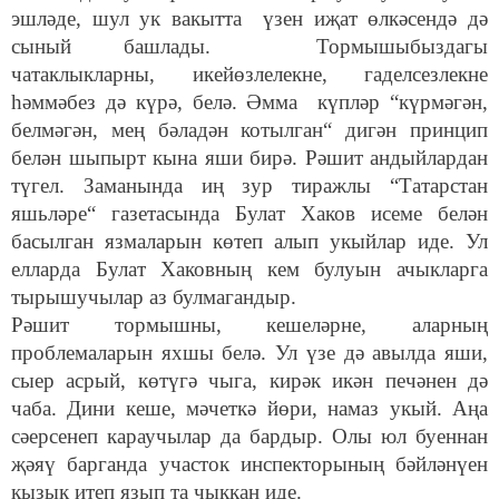
эшләде, шул ук вакытта үзен иҗат өлкәсендә дә
сыный башлады. Тормышыбыздагы
чатаклыкларны, икейөзлелекне, гаделсезлекне
һәммәбез дә күрә, белә. Әмма күпләр “күрмәгән,
белмәгән, мең бәладән котылган“ дигән принцип
белән шыпырт кына яши бирә. Рәшит андыйлардан
түгел. Заманында иң зур тиражлы “Татарстан
яшьләре“ газетасында Булат Хаков исеме белән
басылган язмаларын көтеп алып укыйлар иде. Ул
елларда Булат Хаковның кем булуын ачыкларга
тырышучылар аз булмагандыр.
Рәшит тормышны, кешеләрне, аларның
проблемаларын яхшы белә. Ул үзе дә авылда яши,
сыер асрый, көтүгә чыга, кирәк икән печәнен дә
чаба. Дини кеше, мәчеткә йөри, намаз укый. Аңа
сәерсенеп караучылар да бардыр. Олы юл буеннан
җәяү барганда участок инспекторының бәйләнүен
кызык итеп язып та чыккан иде.