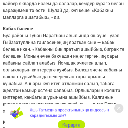
кайбер якларда йөзем дә салалар, кемдер күрәгә белән
караҗимеш тә өсти. Шулай да, күп кеше: «Кабакны
малларга ашатабыз», - ди.
Кабак бәлеше
Буа районы Түбән Наратбаш авылында яшәүче Гүзәл
Гыйззәтуллина гаиләсенең иң яраткан сые — кабак
бәлеше икән. «Кабакны бик яратып ашыйбыз, бигрәк тә
бәлешен. Моның өчен бакчадан иң өлгергән, иң сары
кабакны сайлап алабыз. Йомшак эчлеген алып,
орлыкларын киптерергә куябыз. Бәлеш эченә кабакны
ваклап турыйбыз да пешерелгән тары ярмасы
кушабыз. Аннары күп итеп атланмай салып, табага
җәелгән камыр өстенә салабыз. Орлыкларын кояшта
киптереп, көнбагыш урынына ашыйбыз. Калганын
киләсе елга утыртырга җыеп куябыз», — диде Гүзәл
Яшь Татмедиа проектының яңа видеосын
ханым.
карадыгызмы әле?
Кабактан тәмле кайнатма
Карарга