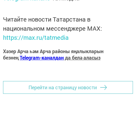
Читайте новости Татарстана в
национальном мессенджере MАХ:
https://max.ru/tatmedia
Хәзер Арча һәм Арча районы яңалыкларын
безнең
Telegram-каналдан
да белә аласыз
Перейти на страницу новости