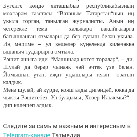
Бүгенге көндә якташыбыз республикабызның
мөхтәрәм газетасы “Ватаным Татарстан“ның иң
укыла торган, танылган журналисты. Аның иң
четерекле тема – халыкара вакыйгаларга
багышланган язмалары да бер сулыш белән укыла.
Иң мөһиме – ул кешеләр күңелендә киләчәккә
ышаныч тудырырга омтыла.
Рәшит ашыга иде: “Машинада көтеп торалар“, – ди.
Шулай да берәр чынаяк чәй эчтек үзе белән.
Йомышын үтәп, иҗат уңышлары теләп озатып
калдык.
Менә шулай, ай күрде, кояш алды дигәндәй, юкка да
чыкты Рәшитебез. Ул булдымы, Хозер Ильясмы?“ –
дип көлешеп алдык.
Следите за самым важным и интересным в
Telegram-канале
Татмедиа