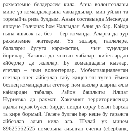
рәхмәтемне белдерәсем килә. Арча волонтерлары
мине үз командаларына чакырдылар, мин уйлап та
тормыйча риза булдым. Аның составында Мәскәүдә
яшәүче Гөлчәчәк һәм Чаллыдан Алия дә бар. Кайда
гына яшәсәк тә, без – бер команда. Аларга да зур
рәхмәтемне житкерәм. Үз эшләре, гаиләләре,
балалары булуга карамастан, чын күңелдән
йөриләр, Казанга да чыгып чабалар, кибетләрдән
әйберләр дә җыялар. Бу командадагы кызлар,
егетләр – чын волонтерлар. Мобилизацияләнгән
егетләр өчен әйберләр табу җиңел эш түгел. Әмма
безнең командадагы егетләр һәм кызлар аларны әллә
кайлардан табалар. Район башлыгы Илшат
Нуриевка да рәхмәт. Хакимият территориясендә
җылы гараж бүлеп бирде, нинди сорау белән барсак
та кире бормый. Теләге булган һәр кеше бу гаражга
әйберләр алып килә ала. Шулай ук минем
89625562525 номерына ачылган счетка (сбербанк,