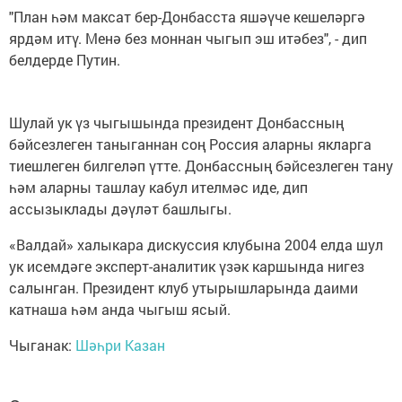
"План һәм максат бер-Донбасста яшәүче кешеләргә
ярдәм итү. Менә без моннан чыгып эш итәбез", - дип
белдерде Путин.
Шулай ук үз чыгышында президент Донбассның
бәйсезлеген таныганнан соң Россия аларны якларга
тиешлеген билгеләп үтте. Донбассның бәйсезлеген тану
һәм аларны ташлау кабул ителмәс иде, дип
ассызыклады дәүләт башлыгы.
«Валдай» халыкара дискуссия клубына 2004 елда шул
ук исемдәге эксперт-аналитик үзәк каршында нигез
салынган. Президент клуб утырышларында даими
катнаша һәм анда чыгыш ясый.
Чыганак:
Шәһри Казан