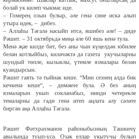
болай ук килеп чыкмас иде.
– Гомерең озын булыр, әле генә сине искә алып
утыра идек, – дибез.
– Аллаһы Тәгалә насыйп итсә, яшибез әле! – диде
Рәшит. – 31 октябрьдә миңа әле 60 яшь кенә тула.
Менә җае килде бит, без аны чын күңелдән юбилее
белән котлыйбыз, киләчәктә дә газета укучыларны
шундый төпле, кызыклы, үтемле язмалары белән
куандырсын.
Рәшит гаять тә тыйнак кеше. “Мин сезнең алда бик
кечкенә кеше“, – димәкче була. Ә без аның
язмаларын укып сокланабыз, нинди четерекле
темаларны да гади генә итеп аңлата алу сәләте
биргән аңа Аллаһы Тәгалә.
Рәшит Фәтхрахманов районыбызның Ташкичү
авылында туып-үсә. Озак еллар укытучы булып