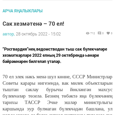
АРЧА ЯҢАЛЫКЛАРЫ
Сак хезмәтенә – 70 ел!
автор,
28 октябрь 2022 - 15:02
712
0
0
“Росгвардия“нең ведомстводан тыш сак бүлекчәләре
хезмәткәрләре 2022 елның 29 октябрендә һөнәри
бәйрәмнәрен билгеләп үтәләр.
70 ел элек нәкъ менә шул көнне, СССР Министрлар
Советы карары нигезендә, вак милек объектларын
тыштан саклау бурычы йөкләнгән махсус
бүлекчәләр төзелә. Безнең төбәктә яңа бүлекчәнең
тарихы ТАССР Эчке эшләр министрлыгы
каршында зур булмаган бүлекчәдән башлана, ул