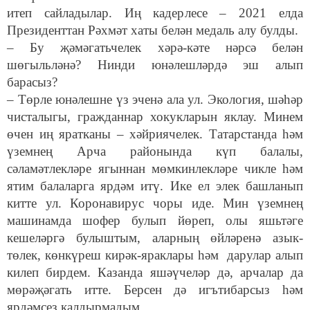
итеп сайладылар. Иң кадерлесе – 2021 елда
Президенттан Рәхмәт хаты белән медаль алу булды.
– Бу җәмәгатьчелек хәрә-кәте нәрсә белән
шөгыльләнә? Нинди юнәлешләрдә эш алып
барасыз?
– Төрле юнәлешне үз эченә ала ул. Экология, шәһәр
чисталыгы, гражданнар хокукларын яклау. Минем
өчен иң яратканы – хәйриячелек. Татарстанда һәм
үземнең Арча районында күп балалы,
сәламәтлекләре ягыннан мөмкинлекләре чикле һәм
ятим балаларга ярдәм итү. Ике ел элек башланып
китте ул. Коронавирус чоры иде. Мин үземнең
машинамда шофер булып йөреп, олы яшьтәге
кешеләргә булыштым, аларның өйләренә азык-
төлек, көнкүреш кирәк-яраклары һәм дарулар алып
килеп бирдем. Казанда яшәүчеләр дә, арчалар да
мөрәҗәгать итте. Берсен дә игътибарсыз һәм
ярдәмсез калдырмадым.