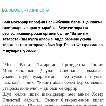
Баш мөхәррир Исрафил Насыйбуллин белән яңа килгән
газеталарны карап утырабыз. Беренче чиратта
республиканың рәсми органы булган “Ватаным
Татарстан“ны кулга алабыз. Анда беренче укыла
торган якташ авторларыбыз бар. Рәшит Фәтхрахманов
– шуларның берсе.
“Менә Рәшит Татарстан Президенты Рөстәм
Миңнехановның Дәүләт Советына юлламасы
уңаеннан уйланулар язган. Бер сулыштан укып
чыктым“, – дим. “Рәшит абый белән бер сөйләшеп
утырасы килә әле“, – ди баш мөхәррир.
Шул мәлне ишек шакыдылар һәм аннан Хозер
Ильястай балкып... Рәшит Фәтхрахманов килеп
кермәсенме! Шаклар каттык, махсус оештырсаң да