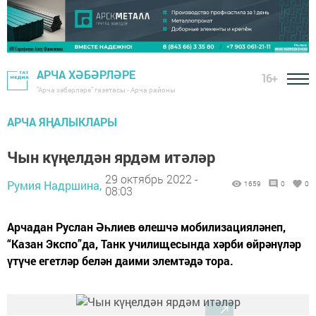
АРЧА ХӘБӘРЛӘРЕ
16+
"Арча хәбәрләре" газетасы - Арча районы
АРЧА ЯҢАЛЫКЛАРЫ
Чын күңелдән ярдәм итәләр
29 октябрь 2022 -
Румия Надршина,
1659
0
0
08:03
Арчадан Руслан Әһлиев өлешчә мобилизацияләнеп,
“Казан Экспо”да, Танк училищесында хәрби өйрәнүләр
үтүче егетләр белән даими элемтәдә тора.