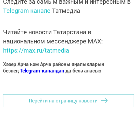
Следите за самым важным и интересным в
Telegram-канале
Татмедиа
Читайте новости Татарстана в
национальном мессенджере MАХ:
https://max.ru/tatmedia
Хәзер Арча һәм Арча районы яңалыкларын
безнең
Telegram-каналдан
да белә аласыз
Перейти на страницу новости