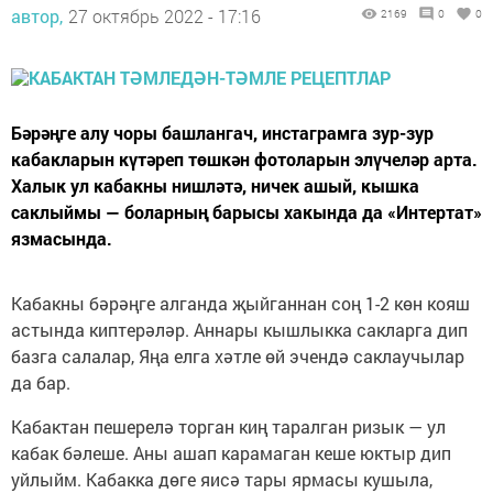
автор,
27 октябрь 2022 - 17:16
2169
0
0
Бәрәңге алу чоры башлангач, инстаграмга зур-зур
кабакларын күтәреп төшкән фотоларын элүчеләр арта.
Халык ул кабакны нишләтә, ничек ашый, кышка
саклыймы — боларның барысы хакында да «Интертат»
язмасында.
Кабакны бәрәңге алганда җыйганнан соң 1-2 көн кояш
астында киптерәләр. Аннары кышлыкка сакларга дип
базга салалар, Яңа елга хәтле өй эчендә саклаучылар
да бар.
Кабактан пешерелә торган киң таралган ризык — ул
кабак бәлеше. Аны ашап карамаган кеше юктыр дип
уйлыйм. Кабакка дөге яисә тары ярмасы кушыла,