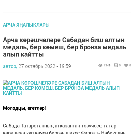
АРЧА ЯҢАЛЫКЛАРЫ
Арча көрәшчеләре Сабадан биш алтын
медаль, бер көмеш, бер бронза медаль
алып кайтты
автор,
27 октябрь 2022 - 19:59
1349
0
0
Молодцы, егетләр!
Сабада Татарстанның атказанган төзүчесе, татар
көрәшенә күп көчен биргән шәхес Фәргать Нәбиуллин