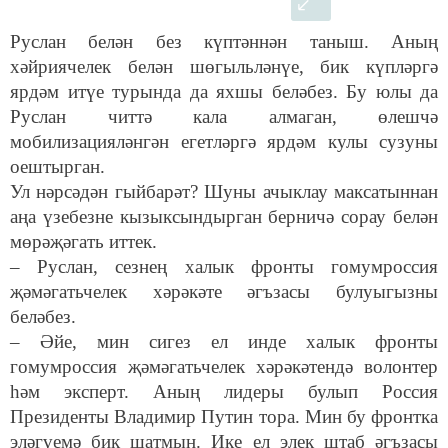
Руслан белән без күптәннән таныш. Аның
хәйриячелек белән шөгыльләнүе, бик күпләргә
ярдәм итүе турында да яхшы беләбез. Бу юлы да
Руслан читтә кала алмаган, өлешчә
мобилизацияләнгән егетләргә ярдәм кулы сузуны
оештырган.
Ул нәрсәдән гыйбарәт? Шуны ачыклау максатыннан
аңа үзебезне кызыксындырган берничә сорау белән
мөрәҗәгать иттек.
– Руслан, сезнең халык фронты гомумроссия
җәмәгатьчелек хәрәкәте әгъзасы булуыгызны
беләбез.
– Әйе, мин сигез ел инде халык фронты
гомумроссия җәмәгатьчелек хәрәкәтендә волонтер
һәм эксперт. Аның лидеры булып Россия
Президенты Владимир Путин тора. Мин бу фронтка
эләгүемә бик шатмын. Ике ел элек штаб әгъзасы