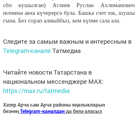
сбп кушылган) Аглиев Руслан Ахлиманович
исеменә акча күчерергә була. Башка счет юк, шушы
гына. Без сорап алмыйбыз, кем күпме сала ала.
Следите за самым важным и интересным в
Telegram-канале
Татмедиа
Читайте новости Татарстана в
национальном мессенджере MАХ:
https://max.ru/tatmedia
Хәзер Арча һәм Арча районы яңалыкларын
безнең
Telegram-каналдан
да белә аласыз