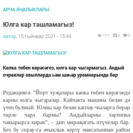
АРЧА ЯҢАЛЫКЛАРЫ
Юлга кар ташламагыз!
автор,
15 гыйнвар 2021 - 15:44
1711
0
0
Капка төбен көрәсәгез, юлга кар чыгармагыз. Андый
очраклар авылларда һәм шәһәр урамнарында бар
Редакциягә: “Йорт хуҗалары капка төбен көрәгәндә
карны юлга чыгаралар. Кайчакта машина белән дә
үтеп булмый. Юлны кар белән каплау-чыларга берәр
төрле чара бармы? Андыйларны тәртипкә
чакырырга кирәк”, – дип мөрәҗәгать итүчеләр бар.
Без бу сорау-га ачыклык кертү максатыннан район