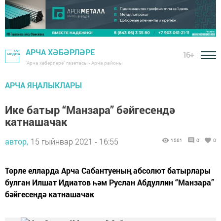
АРЧА ХӘБӘРЛӘРЕ
16+
"Арча хәбәрләре" газетасы - Арча районы
АРЧА ЯҢАЛЫКЛАРЫ
Ике батыр “Манзара” бәйгесендә
катнашачак
автор,
15 гыйнвар 2021 - 16:55
1561
0
0
Төрле елларда Арча Сабантуеның абсолют батырлары
булган Илшат Идиатов һәм Руслан Абдуллин “Манзара”
бәйгесендә катнашачак