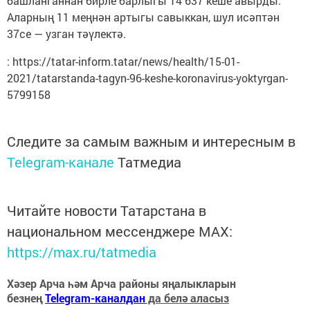
башланганнан бирле барлыгы 14 637 кеше авырды.
Аларның 11 меңнән артыгы савыккан, шул исәптән
37се — узган тәүлектә.
: https://tatar-inform.tatar/news/health/15-01-
2021/tatarstanda-tagyn-96-keshe-koronavirus-yoktyrgan-
5799158
Следите за самым важным и интересным в
Telegram-канале
Татмедиа
Читайте новости Татарстана в
национальном мессенджере MАХ:
https://max.ru/tatmedia
Хәзер Арча һәм Арча районы яңалыкларын
безнең
Telegram-каналдан
да белә аласыз