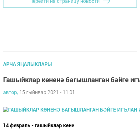
Перейти на страницу новости
АРЧА ЯҢАЛЫКЛАРЫ
Гашыйклар көненә багышланган бәйге иг
автор,
15 гыйнвар 2021 - 11:01
14 февраль - гашыйклар көне