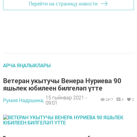
Перейти на страницу новости
АРЧА ЯҢАЛЫКЛАРЫ
Ветеран укытучы Венера Нуриева 90
яшьлек юбилеен билгеләп үтте
15 гыйнвар 2021 -
Румия Надршина,
2317
0
2
09:01