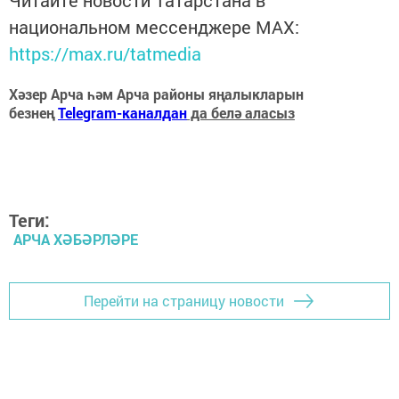
национальном мессенджере MАХ:
https://max.ru/tatmedia
Хәзер Арча һәм Арча районы яңалыкларын
безнең
Telegram-каналдан
да белә аласыз
Теги:
АРЧА ХӘБӘРЛӘРЕ
Перейти на страницу новости