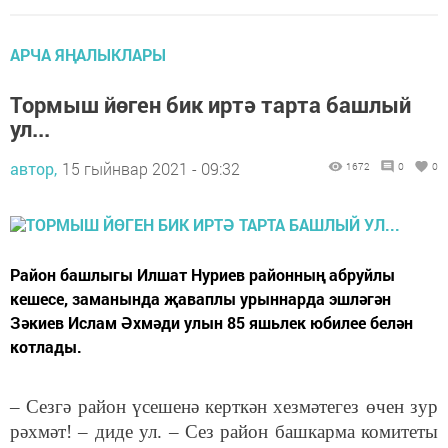
АРЧА ЯҢАЛЫКЛАРЫ
Тормыш йөген бик иртә тарта башлый
ул...
автор,
15 гыйнвар 2021 - 09:32
1672
0
0
Район башлыгы Илшат Нуриев районның абруйлы
кешесе, заманында җаваплы урыннарда эшләгән
Зәкиев Ислам Әхмәди улын 85 яшьлек юбилее белән
котлады.
– Сезгә район үсешенә керткән хезмәтегез өчен зур
рәхмәт! – диде ул. – Сез район башкарма комитеты