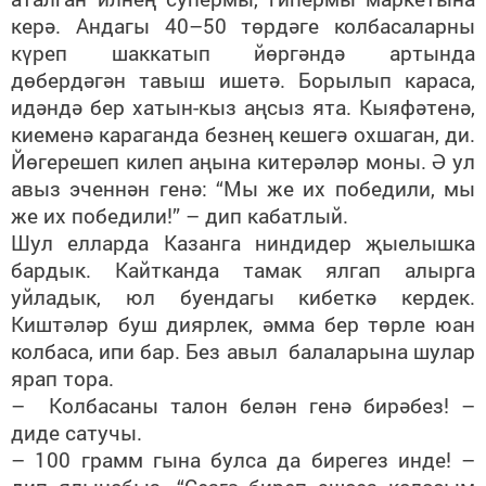
керә. Андагы 40–50 төрдәге колбасаларны
күреп шаккатып йөргәндә артында
дөбердәгән тавыш ишетә. Борылып караса,
идәндә бер хатын-кыз аңсыз ята. Кыяфәтенә,
киеменә караганда безнең кешегә охшаган, ди.
Йөгерешеп килеп аңына китерәләр моны. Ә ул
авыз эченнән генә: “Мы же их победили, мы
же их победили!” – дип кабатлый.
Шул елларда Казанга ниндидер җыелышка
бардык. Кайтканда тамак ялгап алырга
уйладык, юл буендагы кибеткә кердек.
Киштәләр буш диярлек, әмма бер төрле юан
колбаса, ипи бар. Без авыл балаларына шулар
ярап тора.
– Колбасаны талон белән генә бирәбез! –
диде сатучы.
– 100 грамм гына булса да бирегез инде! –