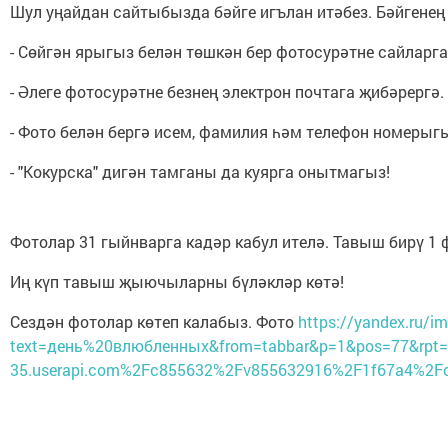
Шул уңайдан сайтыбызда бәйге игълан итәбез. Бәйгенең
- Сөйгән ярыгыз белән төшкән бер фотосурәтне сайларга
- Әлеге фотосурәтне безнең электрон почтага җибәрергә
- Фото белән бергә исем, фамилия һәм телефон номерыг
- "Кокурска" дигән тамганы да куярга онытмагыз!
Фотолар 31 гыйнварга кадәр кабул ителә. Тавыш бирү 1
Иң күп тавыш җыючыларны бүләкләр көтә!
Сездән фотолар көтеп калабыз. Фото
https://yandex.ru/i
text=день%20влюбленных&from=tabbar&p=1&pos=77&rpt=
35.userapi.com%2Fc855632%2Fv855632916%2F1f67a4%2Fo