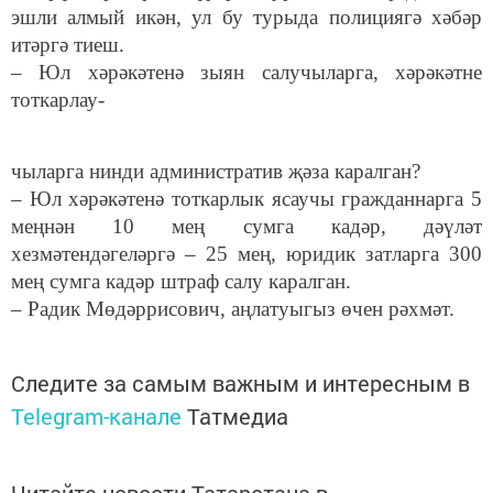
эшли алмый икән, ул бу турыда полициягә хәбәр
итәргә тиеш.
– Юл хәрәкәтенә зыян салучыларга, хәрәкәтне
тоткарлау-
чыларга нинди административ җәза каралган?
– Юл хәрәкәтенә тоткарлык ясаучы гражданнарга 5
меңнән 10 мең сумга кадәр, дәүләт
хезмәтендәгеләргә – 25 мең, юридик затларга 300
мең сумга кадәр штраф салу каралган.
– Радик Мөдәррисович, аңлатуыгыз өчен рәхмәт.
Следите за самым важным и интересным в
Telegram-канале
Татмедиа
Читайте новости Татарстана в