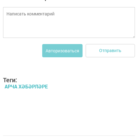
Отправить
Авторизоваться
Теги:
АРЧА ХӘБӘРЛӘРЕ