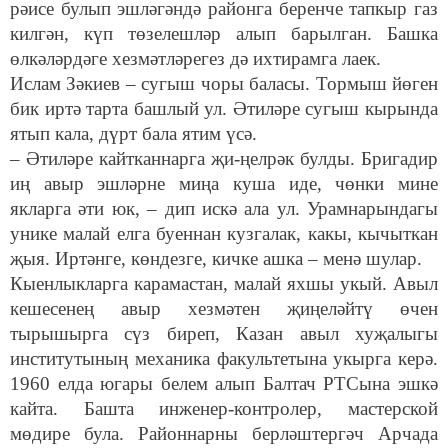
рәисе булып эшләгәндә районга беренче тапкыр газ
килгән, күп төзелешләр алып барылган. Башка
өлкәләрдәге хезмәтләрегез дә ихтирамга лаек.
Ислам Зәкиев – сугыш чоры баласы. Тормыш йөген
бик иртә тарта башлый ул. Әтиләре сугыш кырында
ятып кала, дүрт бала ятим үсә.
– Әтиләре кайтканнарга җи-ңелрәк булды. Бригадир
иң авыр эшләрне миңа куша иде, чөнки мине
якларга әти юк, – дип искә ала ул. Урамнарындагы
унике малай елга буеннан кузгалак, какы, кычыткан
җыя. Иртәнге, көндезге, кичке ашка – менә шулар.
Кыенлыкларга карамастан, малай яхшы укый. Авыл
кешесенең авыр хезмәтен җиңеләйтү өчен
тырышырга сүз биреп, Казан авыл хуҗалыгы
институтының механика факультетына укырга керә.
1960 елда югары белем алып Балтач РТСына эшкә
кайта. Башта инженер-контролер, мастерской
мөдире була. Районнарны берләштергәч Арчада