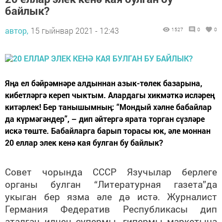
байлык?
автор,
15 гыйнвар 2021 - 12:43
1527
0
0
Яңа ел бәйрәмнәре алдыннан азык-төлек базарына,
кибетләргә кереп чыктым. Алардагы хикмәткә исләрең
китәрлек! Бер танышымның: “Мондый хәлне бабайлар
да күрмәгәндер”, – дип әйтергә ярата торган сүзләре
искә төште. Бабайларга барып торасы юк, әле моннан
20 еллар элек кенә кая булган бу байлык?
Совет чорында СССР Язучылар берлеге
органы булган “Литературная газета”да
укыган бер язма әле дә истә. Журналист
Германия Федератив Республикасы дип
аталган илнең супермы, гипермы маркетына