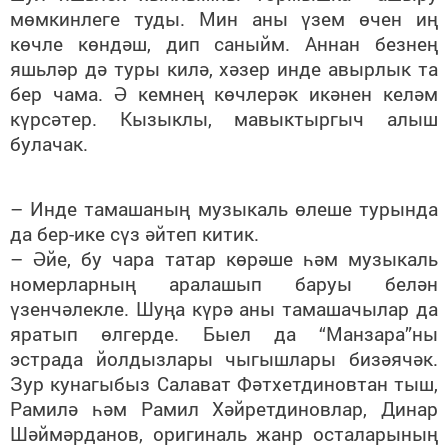
мөмкинлеге туды. Мин аны үзем өчен иң
көчле көндәш, дип саныйм. Аннан безнең
яшьләр дә туры килә, хәзер инде авырлык та
бер чама. Ә кемнең көчлерәк икәнен келәм
күрсәтер. Кызыклы, мавыктыргыч алыш
булачак.
– Инде тамашаның музыкаль өлеше турында
да бер-ике сүз әйтеп китик.
– Әйе, бу чара татар көрәше һәм музыкаль
номерларның аралашып баруы белән
үзенчәлекле. Шуңа күрә аны тамашачылар да
яратып өлгерде. Быел да “Манзара”ны
эстрада йолдызлары чыгышлары бизәячәк.
Зур кунагыбыз Салават Фәтхетдиновтан тыш,
Рамилә һәм Рамил Хәйретдиновлар, Динар
Шәймәрданов, оригиналь жанр осталарының