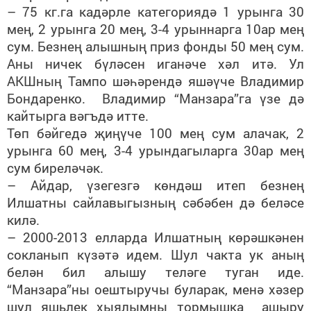
– 75 кг.га кадәрле категориядә 1 урынга 30
мең, 2 урынга 20 мең, 3-4 урыннарга 10ар мең
сум. Безнең алышның приз фонды 50 мең сум.
Аны ничек бүләсен иганәче хәл итә. Ул
АКШның Тампо шәһәрендә яшәүче Владимир
Бондаренко. Владимир “Манзара”га үзе дә
кайтырга вәгъдә итте.
Төп бәйгедә җиңүче 100 мең сум алачак, 2
урынга 60 мең, 3-4 урындагыларга 30ар мең
сум биреләчәк.
– Айдар, үзегезгә көндәш итеп безнең
Илшатны сайлавыгызның сәбәбен дә беләсе
килә.
– 2000-2013 елларда Илшатның көрәшкәнен
сокланып күзәтә идем. Шул чакта ук аның
белән бил алышу теләге туган иде.
“Манзара”ны оештыручы буларак, менә хәзер
шул яшьлек хыялымны тормышка ашыру