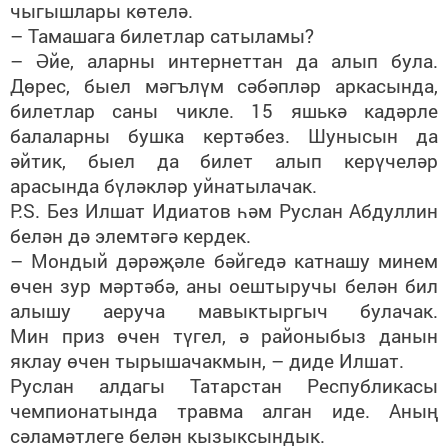
чыгышлары көтелә.
– Тамашага билетлар сатыламы?
– Әйе, аларны интернеттан да алып була.
Дөрес, быел мәгълүм сәбәпләр аркасында,
билетлар саны чикле. 15 яшькә кадәрле
балаларны бушка кертәбез. Шунысын да
әйтик, быел да билет алып керүчеләр
арасында бүләкләр уйнатылачак.
P.S. Без Илшат Идиатов һәм Руслан Абдуллин
белән дә элемтәгә кердек.
– Мондый дәрәҗәле бәйгедә катнашу минем
өчен зур мәртәбә, аны оештыручы белән бил
алышу аеруча мавыктыргыч булачак.
Мин приз өчен түгел, ә районыбыз данын
яклау өчен тырышачакмын, – диде Илшат.
Руслан алдагы Татарстан Республикасы
чемпионатында травма алган иде. Аның
сәламәтлеге белән кызыксындык.