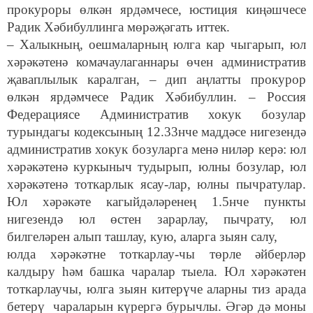
прокуроры өлкән ярдәмчесе, юстиция киңәшчесе
Радик Хәбибуллинга мөрәҗәгать иттек.
– Халыкның, оешмаларның юлга кар чыгарып, юл
хәрәкәтенә комачаулаганнары өчен административ
җаваплылык каралган, – дип аңлатты прокурор
өлкән ярдәмчесе Радик Хәбибуллин. – Россия
Федерациясе Административ хокук бозулар
турындагы кодексының 12.33нче маддәсе нигезендә
административ хокук бозуларга менә ниләр керә: юл
хәрәкәтенә куркыныч тудырып, юлны бозулар, юл
хәрәкәтенә тоткарлык ясау-лар, юлны пычратулар.
Юл хәрәкәте кагыйдәләренең 1.5нче пункты
нигезендә юл өстен зарарлау, пычрату, юл
билгеләрен алып ташлау, кую, аларга зыян салу,
юлда хәрәкәтне тоткарлау-чы төрле әйберләр
калдыру һәм башка чаралар тыела. Юл хәрәкәтен
тоткарлаучы, юлга зыян китерүче аларны тиз арада
бетерү чараларын күрергә бурычлы. Әгәр дә моны