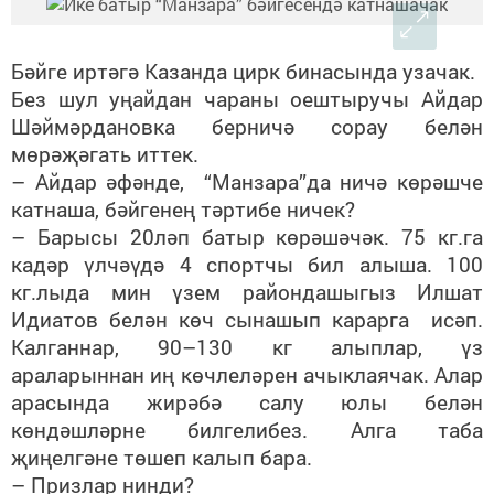
Бәйге иртәгә Казанда цирк бинасында узачак.
Без шул уңайдан чараны оештыручы Айдар
Шәймәрдановка берничә сорау белән
мөрәҗәгать иттек.
– Айдар әфәнде, “Манзара”да ничә көрәшче
катнаша, бәйгенең тәртибе ничек?
– Барысы 20ләп батыр көрәшәчәк. 75 кг.га
кадәр үлчәүдә 4 спортчы бил алыша. 100
кг.лыда мин үзем райондашыгыз Илшат
Идиатов белән көч сынашып карарга исәп.
Калганнар, 90–130 кг алыплар, үз
араларыннан иң көчлеләрен ачыклаячак. Алар
арасында жирәбә салу юлы белән
көндәшләрне билгелибез. Алга таба
җиңелгәне төшеп калып бара.
– Призлар нинди?