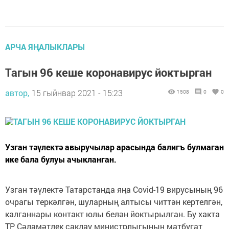
АРЧА ЯҢАЛЫКЛАРЫ
Тагын 96 кеше коронавирус йоктырган
автор,
15 гыйнвар 2021 - 15:23
1508
0
0
Узган тәүлектә авыручылар арасында балигъ булмаган
ике бала булуы ачыкланган.
Узган тәүлектә Татарстанда яңа Covid-19 вирусының 96
очрагы теркәлгән, шуларның алтысы читтән кертелгән,
калганнары контакт юлы белән йоктырылган. Бу хакта
ТР Сәламәтлек саклау министрлыгының матбугат