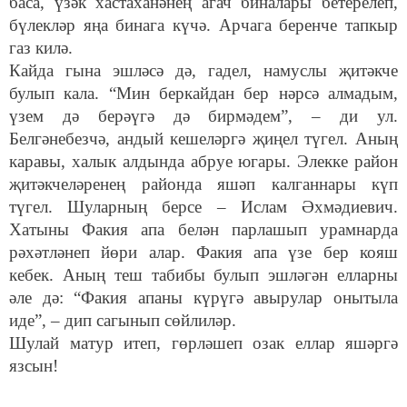
баса, үзәк хастаханәнең агач биналары бетерелеп,
бүлекләр яңа бинага күчә. Арчага беренче тапкыр
газ килә.
Кайда гына эшләсә дә, гадел, намуслы җитәкче
булып кала. “Мин беркайдан бер нәрсә алмадым,
үзем дә берәүгә дә бирмәдем”, – ди ул.
Белгәнебезчә, андый кешеләргә җиңел түгел. Аның
каравы, халык алдында абруе югары. Элекке район
җитәкчеләренең районда яшәп калганнары күп
түгел. Шуларның берсе – Ислам Әхмәдиевич.
Хатыны Факия апа белән парлашып урамнарда
рәхәтләнеп йөри алар. Факия апа үзе бер кояш
кебек. Аның теш табибы булып эшләгән елларны
әле дә: “Факия апаны күрүгә авырулар онытыла
иде”, – дип сагынып сөйлиләр.
Шулай матур итеп, гөрләшеп озак еллар яшәргә
язсын!