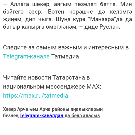
– Аллага шөкер, аягым төзәлеп бетте. Мин
бәйгегә әзер. Бөтен көрәшче дә келәмгә
җиңәм, дип чыга. Шуңа күрә “Манзара”да да
батыр калырга өметләнәм, – диде Руслан.
Следите за самым важным и интересным в
Telegram-канале
Татмедиа
Читайте новости Татарстана в
национальном мессенджере MАХ:
https://max.ru/tatmedia
Хәзер Арча һәм Арча районы яңалыкларын
безнең
Telegram-каналдан
да белә аласыз