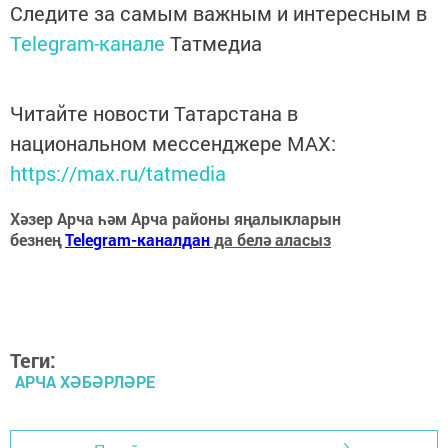
Следите за самым важным и интересным в
Telegram-канале
Татмедиа
Читайте новости Татарстана в
национальном мессенджере MАХ:
https://max.ru/tatmedia
Хәзер Арча һәм Арча районы яңалыкларын
безнең
Telegram-каналдан
да белә аласыз
Теги:
АРЧА ХӘБӘРЛӘРЕ