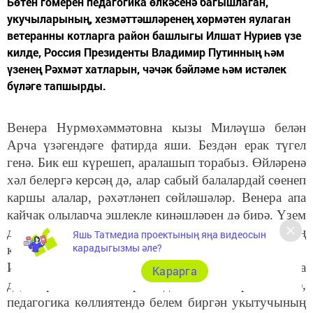
Бөтен гомерен педагогика өлкәсенә багышлаган,
укучыларының, хезмәттәшләренең хөрмәтен яулаган
ветеранны котларга район башлыгы Илшат Нуриев үзе
килде, Россия Президенты Владимир Путинның һәм
үзенең Рәхмәт хатларын, чәчәк бәйләме һәм истәлек
бүләге тапшырды.
Венера Нурмөхәммәтовна кызы Миләүшә белән
Арча үзәгендәге фатирда яши. Бездән ерак түгел
генә. Бик еш күрешеп, аралашып торабыз. Өйләренә
хәл белергә керсәң дә, алар сабый балалардай сөенеп
каршы алалар, рәхәтләнеп сөйләшәләр. Венера апа
кайчак олыларча эшлекле киңәшләрен дә бирә. Үзем
дә яшь кеше түгел мин, әмма күп очракта аның
Яшь Татмедиа проектының яңа видеосын
карадыгызмы әле?
киңәшләре бик тә ярап куя.
Искиткеч кеше ул Венера Нуриева. 90 яшьтә булса
Карарга
да, энергия ташып тора анда. Озак еллар мәктәптә,
педагогика көллиятендә белем биргән укытучының