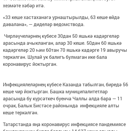
хезмәте хәбәр итә.
«33 кеше хастаханәгә урнаштырылды, 63 кеше өйдә
дәвалана», — диделәр ведомствода.
Чирләүчеләрнең күбесе 30дан 50 яшькә кадәргеләр
арасында ачыкланган, алар 30 кеше. 50дән 60 яшькә
кадәргеләр 20 һәм 60тан 70 яшькә кадәрге 19 авыручы
теркәлгән. Шулай ук балигъ булмаган ике бала
коронавирус йоктырган.
Инфекциялеләрнең күбесе Казанда табылган, биредә 56
кеше чир йоктырган. Башка муниципалитетлар
арасында бу күрсәткеч буенча Чаллы алда бара — 11
очрак, Балык Бистәсе районында инфекцияле алты
кеше теркәлгән.
Татарстанда яңа коронавирус инфекциясе пандемиясе