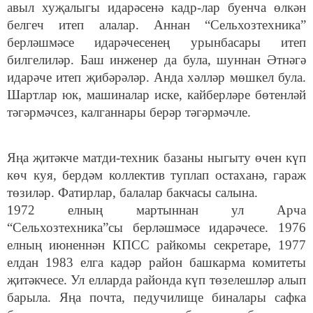
авыл хуҗалыгы идарәсенә кадр-лар буенча өлкән
белгеч итеп алалар. Аннан “Сельхозтехника”
берләшмәсе идарәчесенең урынбасары итеп
билгелиләр. Баш инженер да була, шуннан Әтнәгә
идарәче итеп җибәрәләр. Анда хәлләр мөшкел була.
Шартлар юк, машиналар иске, кайберләре бөтенләй
тәгәрмәчсез, калганнары берәр тәгәрмәчле.
Яңа җитәкче матди-техник базаны ныгыту өчен күп
көч куя, бердәм коллектив туплап остаханә, гараж
төзиләр. Фатирлар, балалар бакчасы салына.
1972 елның мартыннан ул Арча
“Сельхозтехника”сы берләшмәсе идарәчесе. 1976
елның июненнән КПСС райкомы секретаре, 1977
елдан 1983 елга кадәр район башкарма комитеты
җитәкчесе. Ул елларда районда күп төзелешләр алып
барыла. Яңа почта, педучилище биналары сафка