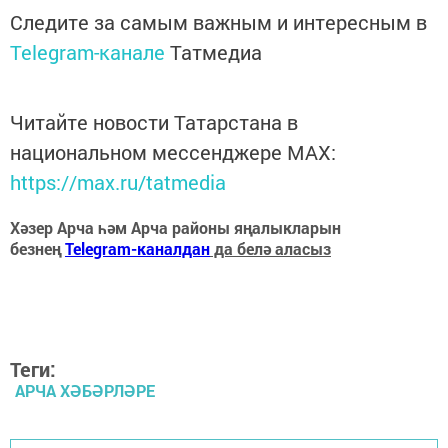
Следите за самым важным и интересным в
Telegram-канале
Татмедиа
Читайте новости Татарстана в
национальном мессенджере MАХ:
https://max.ru/tatmedia
Хәзер Арча һәм Арча районы яңалыкларын
безнең
Telegram-каналдан
да белә аласыз
Теги:
АРЧА ХӘБӘРЛӘРЕ