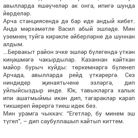
авылларда яшәүчеләр ак онга, ипигә шунда
йөрделәр.
Арча станциясендә дә бар иде андый кибет.
Анда мәрхәмәтле Васил абый эшләде. Мин
үземнең туйга кирәкле әйберләрне дә шуннан
алдым.
...Бервакыт район эчке эшләр бүлегендә үткән
киңәшмәгә чакырдылар. Казаннан кайткан
майор бурыч куйды: төркемнәргә бүленеп
Арчада, авылларда рейд үткәрергә. Сез
ниндидер җинаятьчене эзләргә, дип
уйлыйсыздыр инде. Юк, тавыкларга халык
ипи ашатмыймы икән дип, тагараклар карап
тикшереп йөрергә тиеш идек без.
Мин урамга чыккач: “Егетләр, бу минем эш
түгел”, – дип саубуллашып кайтып киттем.