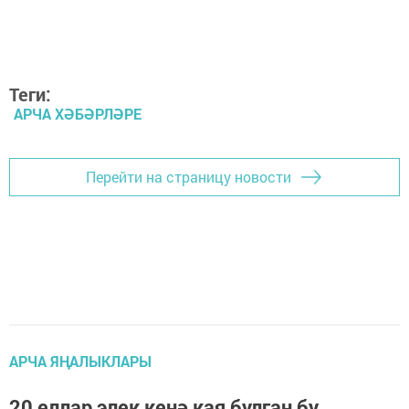
Теги:
АРЧА ХӘБӘРЛӘРЕ
Перейти на страницу новости
АРЧА ЯҢАЛЫКЛАРЫ
20 еллар элек кенә кая булган бу