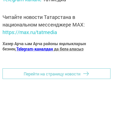
Читайте новости Татарстана в
национальном мессенджере MАХ:
https://max.ru/tatmedia
Хәзер Арча һәм Арча районы яңалыкларын
безнең
Telegram-каналдан
да белә аласыз
Перейти на страницу новости