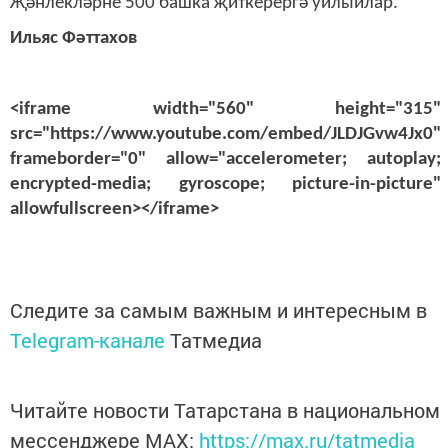
Җәнлекләрне 500 башка җиткерергә уйлыйлар.
Ильяс Фәттахов
<iframe width="560" height="315"
src="https://www.youtube.com/embed/JLDJGvw4Jx0"
frameborder="0" allow="accelerometer; autoplay;
encrypted-media; gyroscope; picture-in-picture"
allowfullscreen></iframe>
Следите за самым важным и интересным в
Telegram-канале
Татмедиа
Читайте новости Татарстана в национальном
мессенджере MАХ:
https://max.ru/tatmedia