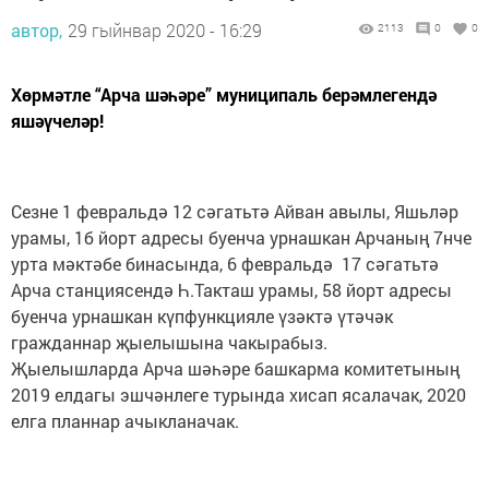
автор,
29 гыйнвар 2020 - 16:29
2113
0
0
Хөрмәтле “Арча шәһәре” муниципаль берәмлегендә
яшәүчеләр!
Сезне 1 февральдә 12 сәгатьтә Айван авылы, Яшьләр
урамы, 1б йорт адресы буенча урнашкан Арчаның 7нче
урта мәктәбе бинасында, 6 февральдә 17 сәгатьтә
Арча станциясендә Һ.Такташ урамы, 58 йорт адресы
буенча урнашкан күпфункцияле үзәктә үтәчәк
гражданнар җыелышына чакырабыз.
Җыелышларда Арча шәһәре башкарма комитетының
2019 елдагы эшчәнлеге турында хисап ясалачак, 2020
елга планнар ачыкланачак.