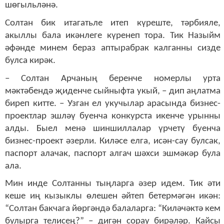
шөгыльләнә.
Солтан бик итагатьле итеп күреште, тәрбияле,
акыллы бала икәнлеге күренеп тора. Тик Назыйм
әфәнде минем бераз аптырабрак калганны сизде
булса кирәк.
– Солтан Арчаның беренче номерлы урта
мәктәбендә җиденче сыйныфта укый, – дип аңлатма
биреп китте. – Узган ел укучылар арасында бизнес-
проектлар эшләү буенча конкурста икенче урынны
алды. Быел менә шиншиллалар үрчетү буенча
бизнес-проект әзерли. Киләсе елга, исән-сау булсак,
паспорт алачак, паспорт алгач шәхси эшмәкәр була
ала.
Мин инде Солтанны тыңларга әзер идем. Тик әти
кеше иң кызыклы өлешен әйтеп бетермәгән икән:
“Солтан бакчага йөргәндә балаларга: “Киләчәктә кем
булырга телисең?” – дигән сорау бирәләр. Кайсы