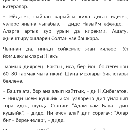
китерәләр.
– Әйдәгез, сыйпап карыйсы килә дигән идегез,
үзләре янына чыгабыз, – диде Назыйм әфәнде. –
Аларга артык зур урын да кирәкми. Ашату,
җыештыру эшләрен Солтан үзе башкара.
Чыннан да, нинди сөйкемле җан ияләре! Ул
йомшаклыклары! Нәкъ
мамык диярсең. Бактың исә, бер йон бөртегеннән
60–80 тармак чыга икән! Шуңа мехлары бик югары
бәяләнә.
– Башта ата, бер ана алып кайттык, – ди Н.Сибәгатов.
– Нинди исем кушыйк икән үзләренә дип уйланып
тора идек, шунда Солтан: “Адәм һәм Һава дип
кушыйк”, – диде. Ни өчен алай дип сорагач: “Алар
бит – беренчеләр”, – диде.