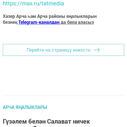
https://max.ru/tatmedia
Хәзер Арча һәм Арча районы яңалыкларын
безнең
Telegram-каналдан
да белә аласыз
Перейти на страницу новости
АРЧА ЯҢАЛЫКЛАРЫ
Гүзәлем белән Салават ничек