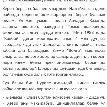
ул минем кызыксынуымны аңлап өенә чакырды.
Кереп бераз сөйләшеп утырдык. Назыйм әфәндене
районда беренче эшмәкәрләрнең берсе буларак
беләм. Ул үзе тумышы белән Арчадан, Казанда
заводта эшләгән, заводның Томск шәһәрендә
филиалы ачылгач шунда киткән. “Мин 1988 елда
“Ковбой” дигән кооператив ачып 4 мең дуңгыз
асрадым, – ди ул. – Эшләр алга китте, ярыйсы гына
табыш ала башладык. Үземә “Волга” машинасы
алырга, эшчеләргә йортлар салырга, дип план корып
йөри идем. Әмма ирек бирмәделәр, барын да
тартып алдылар”. Еллары да шундый иде бит аның,
болганчык суда балык тота торган еллар...
Сүз башы бит Шүрәле дигәндәй, минем тизрәк
сөйкемле җәнлекләр темасына күчәсе килә.
– Ә анысы – улым Солтан өлкәсенә карый, – диде ул.
– Хәзер аны чакырабыз, шиншиллалар белән ул