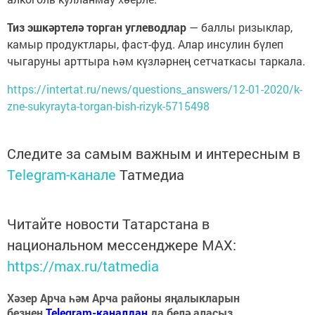
Тиз эшкәртелә торган углеводлар
— баллы ризыклар,
камыр продуктлары, фаст-фуд. Алар инсулин бүлеп
чыгаруны арттыра һәм күзләрнең сетчаткасы таркала.
https://intertat.ru/news/questions_answers/12-01-2020/k-
zne-sukyrayta-torgan-bish-rizyk-5715498
Следите за самым важным и интересным в
Telegram-канале
Татмедиа
Читайте новости Татарстана в
национальном мессенджере MАХ:
https://max.ru/tatmedia
Хәзер Арча һәм Арча районы яңалыкларын
безнең
Telegram-каналдан
да белә аласыз