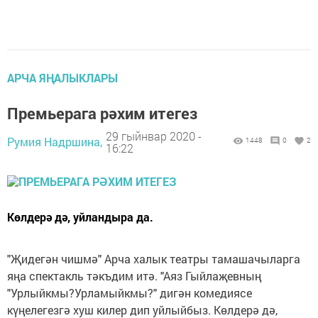
АРЧА ЯҢАЛЫКЛАРЫ
Премьерага рәхим итегез
29 гыйнвар 2020 -
Румия Надршина,
1448
0
2
16:22
Көлдерә дә, уйландыра да.
"Җидегән чишмә" Арча халык театры тамашачыларга
яңа спектакль тәкъдим итә. "Аяз Гыйлаҗевның
"Урлыйкмы?Урламыйкмы?" дигән комедиясе
күңелегезгә хуш килер дип уйлыйбыз. Көлдерә дә,