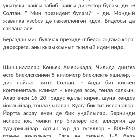
укытучы, кайсы табиб, кайсы директор булам, ди. Ә
Солтан: “ Мин президент булам?” – ди. Мондый
җавапка үзебез дә гаҗәпләнгән идек. Видеосы да
саклана әле.
Бераздан мин булачак президент белән әңгәмә кора,
дөресрәге, аны кызыксынып тыңлый идем инде.
Шиншиллалар Көньяк Америкада, Чилида диңгез
өсте биеклегеннән 5 километр биеклектә яшиләр, –
дип сөйләп китте Солтан. – Анда бит кискен
континенталь климат – көндез эссе, төнлә салкын.
Алар өчен 16–20 градус җылы кирәк, шуңа көндез
йоклыйлар, төнлә чыгалар. Кулга бик тиз ияләшәләр.
Йортта асрау өчен дә бик уңайлылар. Бернинди
исләре юк, чөнки тир бизләре юк, аллергия дә
тудырмыйлар. Артык зур да түгелләр – 800–850
грамм авырлыкта. Елга өч тапкыр 1–5 бала