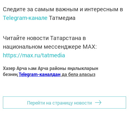
Следите за самым важным и интересным в
Telegram-канале
Татмедиа
Читайте новости Татарстана в
национальном мессенджере MАХ:
https://max.ru/tatmedia
Хәзер Арча һәм Арча районы яңалыкларын
безнең
Telegram-каналдан
да белә аласыз
Перейти на страницу новости