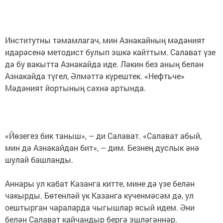
Институтны тәмамлагач, мин Азнакайның мәдәният
идарәсенә методист булып эшкә кайттым. Салават үзе
дә бу вакытта Азнакайда иде. Ләкин без аның белән
Азнакайда түгел, Әлмәттә күрештек. «Нефтьче»
Мәдәният йортының сәхнә артында.
«Йөзегез бик таныш», – ди Салават. «Салават абый,
мин дә Азнакайдан бит», – дим. Безнең дуслык әнә
шулай башланды.
Аннары ул кабат Казанга китте, мине дә үзе белән
чакырды. Бөтенләй үк Казанга күченмәсәм дә, ул
оештырган чараларда чыгышлар ясый идем. Әни
белән Салават кайчандыр бергә эшләгәннәр.