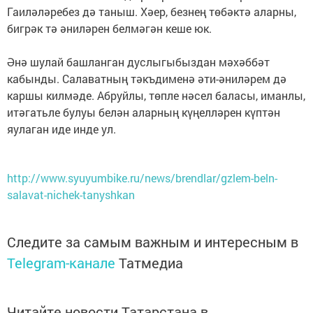
Гаиләләребез дә таныш. Хәер, безнең төбәктә аларны,
бигрәк тә әниләрен белмәгән кеше юк.
Әнә шулай башланган дуслыгыбыздан мәхәббәт
кабынды. Салаватның тәкъдименә әти-әниләрем дә
каршы килмәде. Абруйлы, төпле нәсел баласы, иманлы,
итәгатьле булуы белән аларның күңелләрен күптән
яулаган иде инде ул.
http://www.syuyumbike.ru/news/brendlar/gzlem-beln-
salavat-nichek-tanyshkan
Следите за самым важным и интересным в
Telegram-канале
Татмедиа
Читайте новости Татарстана в