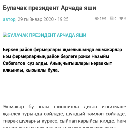
Булачак президент Арчада яши
автор,
29 гыйнвар 2020 - 19:25
2369
0
0
Беркөн район фермерлары җыелышында эшмәкәрләр
һәм фермерларның район берлеге рәисе Назыйм
Сибәгатов сүз алды. Аның чыгышлары һәрвакыт
ялкынлы, кызыклы була.
Эшмәкәр бу юлы шиншилла дигән искитмәле
җәнлек турында сөйләде, шундый тәмләп сөйләде,
тизрәк шуларны күрәсе, сыйпап карыйсы килде. Һәм