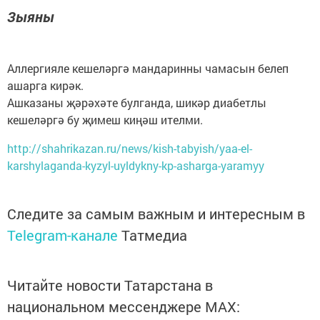
Зыяны
Аллергияле кешеләргә мандаринны чамасын белеп
ашарга кирәк.
Ашказаны җәрәхәте булганда, шикәр диабетлы
кешеләргә бу җимеш киңәш ителми.
http://shahrikazan.ru/news/kish-tabyish/yaa-el-
karshylaganda-kyzyl-uyldykny-kp-asharga-yaramyy
Следите за самым важным и интересным в
Telegram-канале
Татмедиа
Читайте новости Татарстана в
национальном мессенджере MАХ: