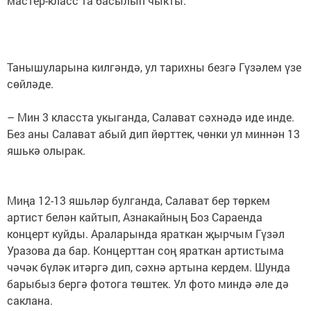
мастер-класс та басылып чыкты.
Танышуларына килгәндә, ул тарихны безгә Гүзәлем үзе
сөйләде.
– Мин 3 класста укыганда, Салават сәхнәдә иде инде.
Без аны Салават абый дип йөрттек, чөнки ул миннән 13
яшькә олырак.
Миңа 12-13 яшьләр булганда, Салават бер төркем
артист белән кайтып, Азнакайның Боз Сараенда
концерт куйды. Араларында яраткан җырчым Гүзәл
Уразова да бар. Концерттан соң яраткан артистыма
чәчәк бүләк итәргә дип, сәхнә артына кердем. Шунда
барыбыз бергә фотога төштек. Ул фото миндә әле дә
саклана.