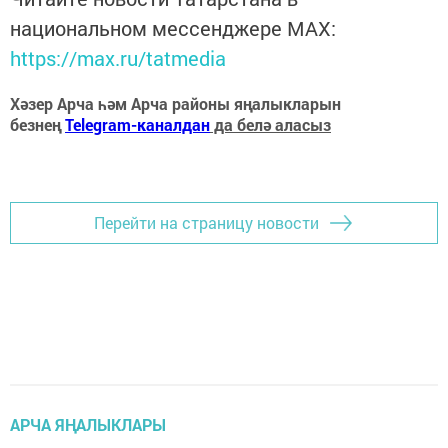
национальном мессенджере MАХ:
https://max.ru/tatmedia
Хәзер Арча һәм Арча районы яңалыкларын
безнең
Telegram-каналдан
да белә аласыз
Перейти на страницу новости
АРЧА ЯҢАЛЫКЛАРЫ