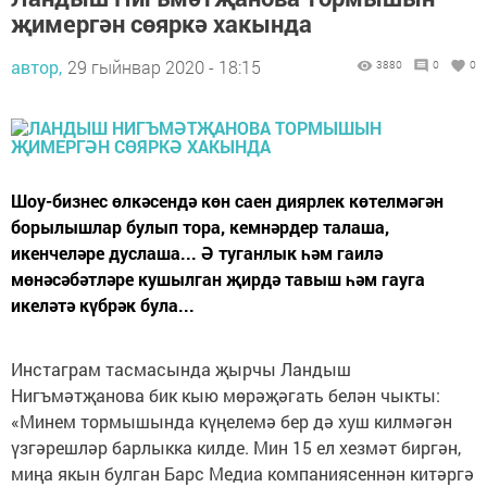
җимергән сөяркә хакында
автор,
29 гыйнвар 2020 - 18:15
3880
0
0
Шоу-бизнес өлкәсендә көн саен диярлек көтелмәгән
борылышлар булып тора, кемнәрдер талаша,
икенчеләре дуслаша... Ә туганлык һәм гаилә
мөнәсәбәтләре кушылган җирдә тавыш һәм гауга
икеләтә күбрәк була...
Инстаграм тасмасында җырчы Ландыш
Нигъмәтҗанова бик кыю мөрәҗәгать белән чыкты:
«Минем тормышында күңелемә бер дә хуш килмәгән
үзгәрешләр барлыкка килде. Мин 15 ел хезмәт биргән,
миңа якын булган Барс Медиа компаниясеннән китәргә