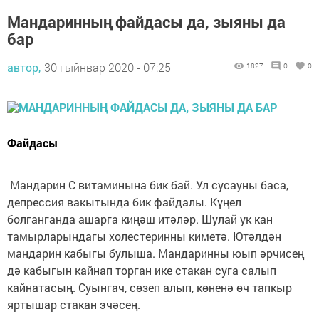
Мандаринның файдасы да, зыяны да
бар
автор,
30 гыйнвар 2020 - 07:25
1827
0
0
Файдасы
Мандарин С витаминына бик бай. Ул сусауны баса,
депрессия вакытында бик файдалы. Күңел
болганганда ашарга киңәш итәләр. Шулай ук кан
тамырларындагы холестеринны киметә. Ютәлдән
мандарин кабыгы булыша. Мандаринны юып әрчисең
дә кабыгын кайнап торган ике стакан суга салып
кайнатасың. Суынгач, сөзеп алып, көненә өч тапкыр
яртышар стакан эчәсең.