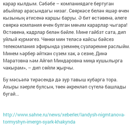
карар кылдым. Сәбәбе – компаниядәге бертуган
абыйлар арасындагы низаг. Сөяркәсе белән яшәр өчен
кызының әтисенә каршы баруы. Ә бит өстәвенә, әлеге
сөяркә компания өчен булган мөһим карарлар чыгара!
Өстәвенә, кадрлар белән бәйле. Мине гайбзт сата, дип
уйлый күрмәгез. Чөнки мин теләсә кайсы бәйсез
телекомпания эфирында үземнең сүзләремне раслыйм.
Минем һәрбер әйткән сүзем хак, ә сезне, Динә
Маратовна һәм Айгөл Миндаровна миңа кушылырга
чакырам», – дип сөйли җырчы.
Бу мәсьәлә тирәсендә дә зур тавыш кубарга тора.
Ахыры хәерле булсын, төен әкренләп сүтелә башлады
бугай...
http://www.sahne.ru/news/xeberler/landysh-nigmtanova-
tormyshyn-imergn-syark-khakynda