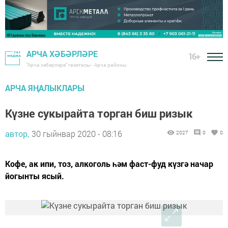
АРЧА ХӘБӘРЛӘРЕ
16+
"Арча хәбәрләре" газетасы - Арча районы
АРЧА ЯҢАЛЫКЛАРЫ
Күзне сукырайта торган биш ризык
автор,
30 гыйнвар 2020 - 08:16
2027
0
0
Кофе, ак ипи, тоз, алкоголь һәм фаст-фуд күзгә начар
йогынты ясый.