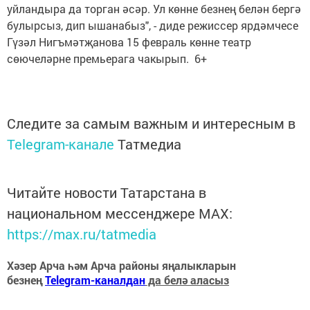
уйландыра да торган әсәр. Ул көнне безнең белән бергә
булырсыз, дип ышанабыз", - диде режиссер ярдәмчесе
Гүзәл Нигъмәтҗанова 15 февраль көнне театр
сөючеләрне премьерага чакырып. 6+
Следите за самым важным и интересным в
Telegram-канале
Татмедиа
Читайте новости Татарстана в
национальном мессенджере MАХ:
https://max.ru/tatmedia
Хәзер Арча һәм Арча районы яңалыкларын
безнең
Telegram-каналдан
да белә аласыз