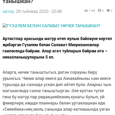
танышкан?
автор,
29 гыйнвар 2020 - 20:48
1195
0
0
Артистлар арасында матур итеп яулык бәйләүне кертеп
җибәргән Гүзәлем белән Салават Миңнехановлар
гаиләсендә бәйрәм. Алар агач туйларын бәйрәм итә –
никахланышуларына 5 ел.
Аларга, ничек таныштыгыз, дигән сорауны бирү
урынсыз. Чөнки алар икесе дә Азнакайныкы һәм икесе
турында да сәхнәдә үскән дип әйтеп була. Аларны чын
мәгънәсендә сәхнә таныштырган. Әле күптән түгел
генә бу матур пар редакциябезнең кунагы булып, уй-
фикерләре, иҗади планнары белән уртаклашкан иде.
«Сөембикә»нең июль санында алар катнашында узган