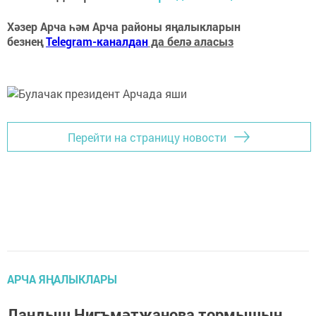
Хәзер Арча һәм Арча районы яңалыкларын
безнең
Telegram-каналдан
да белә аласыз
Перейти на страницу новости
АРЧА ЯҢАЛЫКЛАРЫ
Ландыш Нигъмәтҗанова тормышын