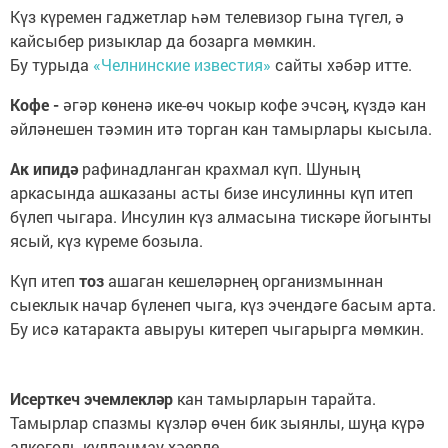
Күз күремен гаджетлар һәм телевизор гына түгел, ә
кайсыбер ризыклар да бозарга мөмкин.
Бу турыда
«Челнинские известия»
сайты хәбәр итте.
Кофе -
әгәр көненә ике-өч чокыр кофе эчсәң, күздә кан
әйләнешен тәэмин итә торган кан тамырлары кысыла.
Ак ипидә
рафинадланган крахмал күп. Шуның
аркасында ашказаны асты бизе инсулинны күп итеп
бүлеп чыгара. Инсулин күз алмасына тискәре йогынты
ясый, күз күреме бозыла.
Күп итеп
тоз
ашаган кешеләрнең организмыннан
сыеклык начар бүленеп чыга, күз эчендәге басым арта.
Бу исә катаракта авыруы китереп чыгарырга мөмкин.
Исерткеч эчемлекләр
кан тамырларын тарайта.
Тамырлар спазмы күзләр өчен бик зыянлы, шуңа күрә
алкоголь кулланмау хәерле.