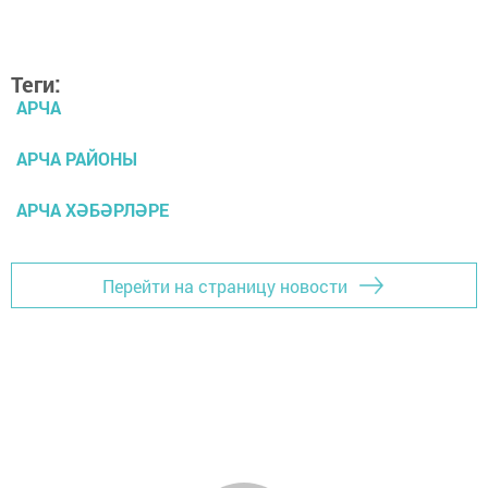
Теги:
АРЧА
АРЧА РАЙОНЫ
АРЧА ХӘБӘРЛӘРЕ
Перейти на страницу новости