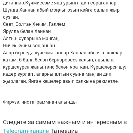
дигәннәр.Күчмисезме яңа урынга дип сораганнар.
Шунда Ханнан абый моңлы ,озын көйгә салып җыр
сузган.
Сәет, Солтан,Хәким, Галләм
Ярулла белән Ханнан
Алтын суларына манган,
Ничек күчим соң аннан.
Алар берседә күченмәгәннәр.Ханнан абыйга шаклар
катам. 6 бала белән бернәрсәсез калып, авылын,
күршелүрен җаны,тәне белән яраткан. Күршеләрен шул
кадәр зурлап , аларны алтын суына маңган дип
җырлаган. Янган кешеләр авыл халкына рәхмәтле.
Фирүзә, инстаграммнан алынды
Следите за самым важным и интересным в
Telegram-канале
Татмедиа