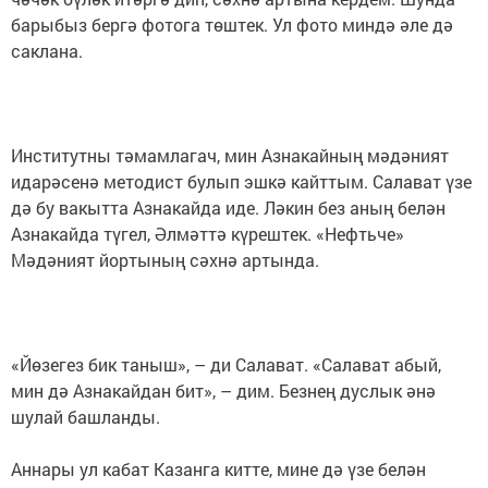
барыбыз бергә фотога төштек. Ул фото миндә әле дә
саклана.
Институтны тәмамлагач, мин Азнакайның мәдәният
идарәсенә методист булып эшкә кайттым. Салават үзе
дә бу вакытта Азнакайда иде. Ләкин без аның белән
Азнакайда түгел, Әлмәттә күрештек. «Нефтьче»
Мәдәният йортының сәхнә артында.
«Йөзегез бик таныш», – ди Салават. «Салават абый,
мин дә Азнакайдан бит», – дим. Безнең дуслык әнә
шулай башланды.
Аннары ул кабат Казанга китте, мине дә үзе белән