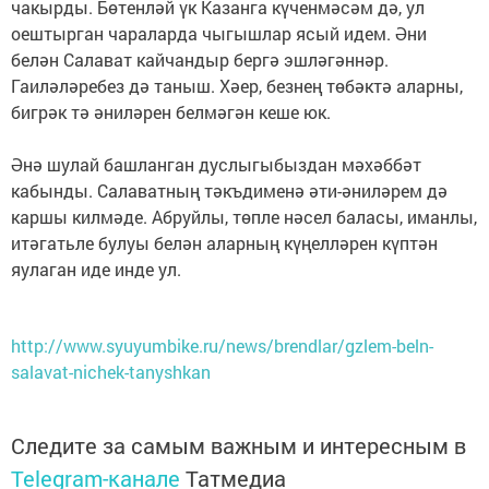
чакырды. Бөтенләй үк Казанга күченмәсәм дә, ул
оештырган чараларда чыгышлар ясый идем. Әни
белән Салават кайчандыр бергә эшләгәннәр.
Гаиләләребез дә таныш. Хәер, безнең төбәктә аларны,
бигрәк тә әниләрен белмәгән кеше юк.
Әнә шулай башланган дуслыгыбыздан мәхәббәт
кабынды. Салаватның тәкъдименә әти-әниләрем дә
каршы килмәде. Абруйлы, төпле нәсел баласы, иманлы,
итәгатьле булуы белән аларның күңелләрен күптән
яулаган иде инде ул.
http://www.syuyumbike.ru/news/brendlar/gzlem-beln-
salavat-nichek-tanyshkan
Следите за самым важным и интересным в
Telegram-канале
Татмедиа