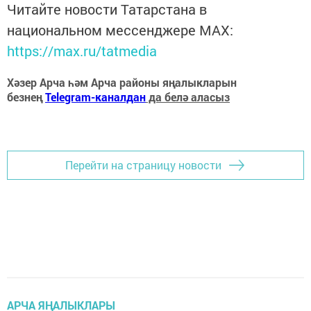
Читайте новости Татарстана в
национальном мессенджере MАХ:
https://max.ru/tatmedia
Хәзер Арча һәм Арча районы яңалыкларын
безнең
Telegram-каналдан
да белә аласыз
Перейти на страницу новости
АРЧА ЯҢАЛЫКЛАРЫ