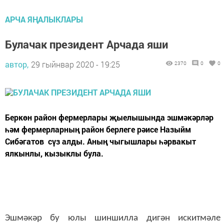
АРЧА ЯҢАЛЫКЛАРЫ
Булачак президент Арчада яши
автор,
29 гыйнвар 2020 - 19:25
2370
0
0
Беркөн район фермерлары җыелышында эшмәкәрләр
һәм фермерларның район берлеге рәисе Назыйм
Сибәгатов сүз алды. Аның чыгышлары һәрвакыт
ялкынлы, кызыклы була.
Эшмәкәр бу юлы шиншилла дигән искитмәле