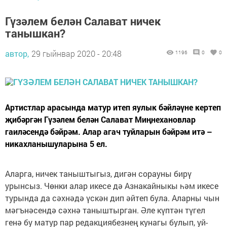
Гүзәлем белән Салават ничек
танышкан?
автор,
29 гыйнвар 2020 - 20:48
1196
0
0
Артистлар арасында матур итеп яулык бәйләүне кертеп
җибәргән Гүзәлем белән Салават Миңнехановлар
гаиләсендә бәйрәм. Алар агач туйларын бәйрәм итә –
никахланышуларына 5 ел.
Аларга, ничек таныштыгыз, дигән сорауны бирү
урынсыз. Чөнки алар икесе дә Азнакайныкы һәм икесе
турында да сәхнәдә үскән дип әйтеп була. Аларны чын
мәгънәсендә сәхнә таныштырган. Әле күптән түгел
генә бу матур пар редакциябезнең кунагы булып, уй-