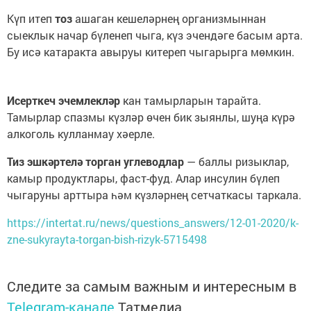
Күп итеп
тоз
ашаган кешеләрнең организмыннан
сыеклык начар бүленеп чыга, күз эчендәге басым арта.
Бу исә катаракта авыруы китереп чыгарырга мөмкин.
Исерткеч эчемлекләр
кан тамырларын тарайта.
Тамырлар спазмы күзләр өчен бик зыянлы, шуңа күрә
алкоголь кулланмау хәерле.
Тиз эшкәртелә торган углеводлар
— баллы ризыклар,
камыр продуктлары, фаст-фуд. Алар инсулин бүлеп
чыгаруны арттыра һәм күзләрнең сетчаткасы таркала.
https://intertat.ru/news/questions_answers/12-01-2020/k-
zne-sukyrayta-torgan-bish-rizyk-5715498
Следите за самым важным и интересным в
Telegram-канале
Татмедиа