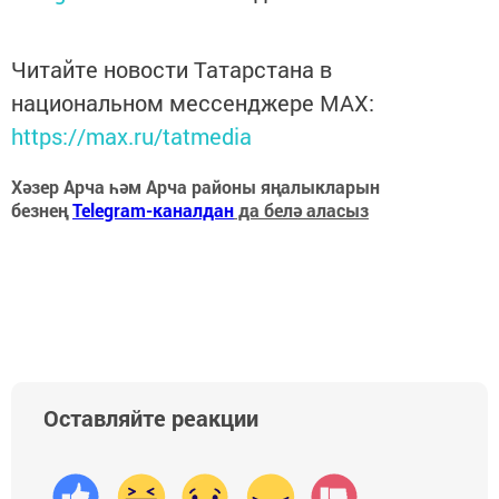
Читайте новости Татарстана в
национальном мессенджере MАХ:
https://max.ru/tatmedia
Хәзер Арча һәм Арча районы яңалыкларын
безнең
Telegram-каналдан
да белә аласыз
Оставляйте реакции