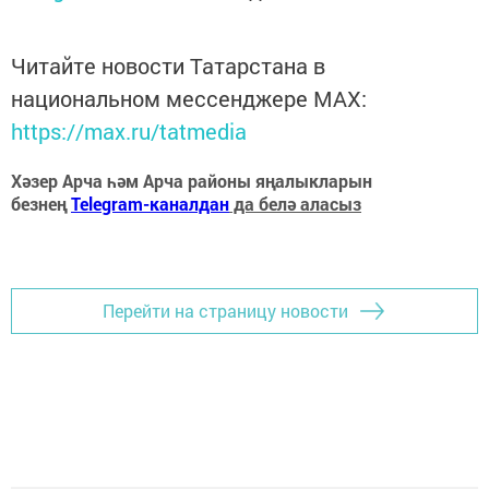
Читайте новости Татарстана в
национальном мессенджере MАХ:
https://max.ru/tatmedia
Хәзер Арча һәм Арча районы яңалыкларын
безнең
Telegram-каналдан
да белә аласыз
Перейти на страницу новости