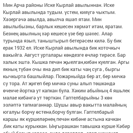
Мин Арча районы Иске Кырлай авылыннан. Иске
Кырлай авылында тудым. үстем, кияүгә чыктым.
Хәзергәчә авылда, авылча яшәп ятам. Мин
авылыбызны, барлык кешесен хөрмәт итәм, яратам.
Безнең авылның хәр кешесе үзе бер шәхес. Алар
турында язып, таныштырып бетерәсем килә. Бу бик
ерак 1932 ел. Иске Кырлай авылында бик коточкыч
вакыйга. Август урталары көндезге өчләр тирәсе. Бар
халык эштә. Кышка печән җыелган,кибән куелган. Аргы
якның түбән очы яна дип бик каты чаң суга , быргы
кычкырта башлыйлар. Пожарныйда бер ат, бер мичкә
су тора. Ат җигеп бер мичкә суны алып төшкәндә
өченче йортка ут капкан була. Хәким абыйның 4 яшьлек
малае кибәнгә ут төрткән. Гаптелбарыйны 3 көн
эзләптә тапмаганнар. Шушы авыр вакытта малайның
югалуы борчу өстенә,борчу булган. Гаптелбарый
каршы як күршеләрнең печән кибәне астына качкан
,бик каты курыккан. Ыңгырашкан тавышка күрше Кәбир