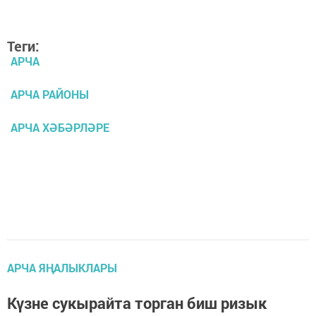
Теги:
АРЧА
АРЧА РАЙОНЫ
АРЧА ХӘБӘРЛӘРЕ
АРЧА ЯҢАЛЫКЛАРЫ
Күзне сукырайта торган биш ризык