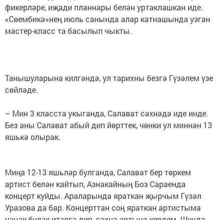
фикерләре, иҗади планнары белән уртаклашкан иде.
«Сөембикә»нең июль санында алар катнашында узган
мастер-класс та басылып чыкты.
Танышуларына килгәндә, ул тарихны безгә Гүзәлем үзе
сөйләде.
– Мин 3 класста укыганда, Салават сәхнәдә иде инде.
Без аны Салават абый дип йөрттек, чөнки ул миннән 13
яшькә олырак.
Миңа 12-13 яшьләр булганда, Салават бер төркем
артист белән кайтып, Азнакайның Боз Сараенда
концерт куйды. Араларында яраткан җырчым Гүзәл
Уразова да бар. Концерттан соң яраткан артистыма
чәчәк бүләк итәргә дип, сәхнә артына кердем. Шунда