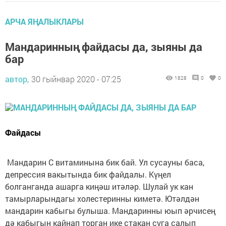
АРЧА ЯҢАЛЫКЛАРЫ
Мандаринның файдасы да, зыяны да
бар
автор,
30 гыйнвар 2020 - 07:25
1828
0
0
Файдасы
Мандарин С витаминына бик бай. Ул сусауны баса,
депрессия вакытында бик файдалы. Күңел
болганганда ашарга киңәш итәләр. Шулай ук кан
тамырларындагы холестеринны киметә. Ютәлдән
мандарин кабыгы булыша. Мандаринны юып әрчисең
дә кабыгын кайнап торган ике стакан суга салып