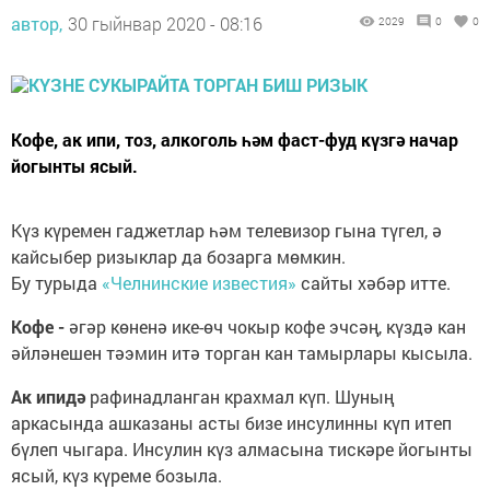
автор,
30 гыйнвар 2020 - 08:16
2029
0
0
Кофе, ак ипи, тоз, алкоголь һәм фаст-фуд күзгә начар
йогынты ясый.
Күз күремен гаджетлар һәм телевизор гына түгел, ә
кайсыбер ризыклар да бозарга мөмкин.
Бу турыда
«Челнинские известия»
сайты хәбәр итте.
Кофе -
әгәр көненә ике-өч чокыр кофе эчсәң, күздә кан
әйләнешен тәэмин итә торган кан тамырлары кысыла.
Ак ипидә
рафинадланган крахмал күп. Шуның
аркасында ашказаны асты бизе инсулинны күп итеп
бүлеп чыгара. Инсулин күз алмасына тискәре йогынты
ясый, күз күреме бозыла.