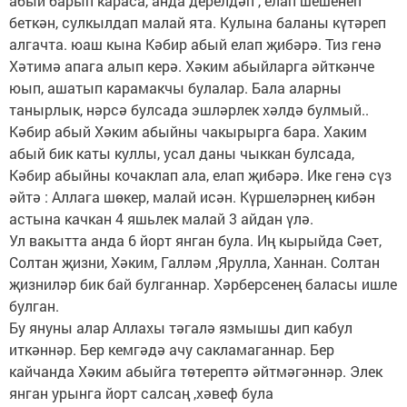
абый барып караса, анда дерелдәп , елап шешенеп
беткән, сулкылдап малай ята. Кулына баланы күтәреп
алгачта. юаш кына Кәбир абый елап җибәрә. Тиз генә
Хәтимә апага алып керә. Хәким абыйларга әйткәнче
юып, ашатып карамакчы булалар. Бала аларны
танырлык, нәрсә булсада эшләрлек хәлдә булмый..
Кәбир абый Хәким абыйны чакырырга бара. Хаким
абый бик каты куллы, усал даны чыккан булсада,
Кәбир абыйны кочаклап ала, елап җибәрә. Ике генә сүз
әйтә : Аллага шөкер, малай исән. Күршеләрнең кибән
астына качкан 4 яшьлек малай 3 айдан үлә.
Ул вакытта анда 6 йорт янган була. Иң кырыйда Сәет,
Солтан җизни, Хәким, Галләм ,Ярулла, Ханнан. Солтан
җизниләр бик бай булганнар. Хәрберсенең баласы ишле
булган.
Бу януны алар Аллахы тәгалә язмышы дип кабул
иткәннәр. Бер кемгәдә ачу сакламаганнар. Бер
кайчанда Хәким абыйга төтерептә әйтмәгәннәр. Элек
янган урынга йорт салсаң ,хәвеф була