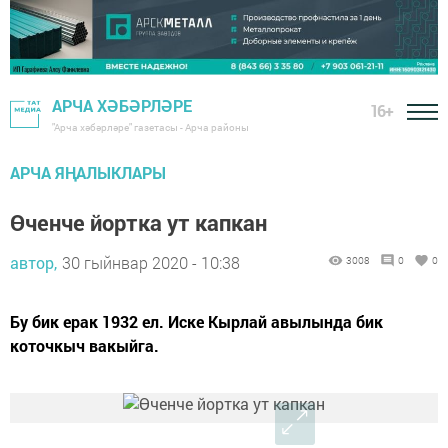
АРЧА ХӘБӘРЛӘРЕ
16+
"Арча хәбәрләре" газетасы - Арча районы
АРЧА ЯҢАЛЫКЛАРЫ
Өченче йортка ут капкан
автор,
30 гыйнвар 2020 - 10:38
3008
0
0
Бу бик ерак 1932 ел. Иске Кырлай авылында бик
коточкыч вакыйга.