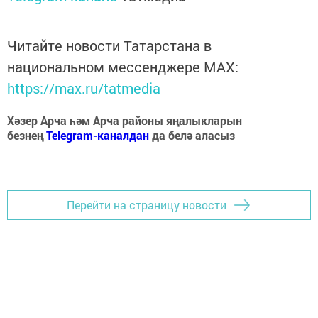
Читайте новости Татарстана в
национальном мессенджере MАХ:
https://max.ru/tatmedia
Хәзер Арча һәм Арча районы яңалыкларын
безнең
Telegram-каналдан
да белә аласыз
Перейти на страницу новости