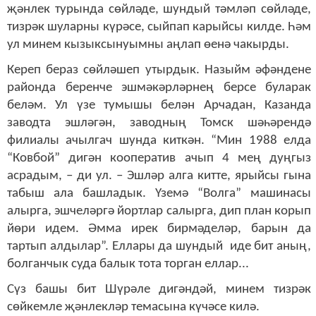
җәнлек турында сөйләде, шундый тәмләп сөйләде,
тизрәк шуларны күрәсе, сыйпап карыйсы килде. Һәм
ул минем кызыксынуымны аңлап өенә чакырды.
Кереп бераз сөйләшеп утырдык. Назыйм әфәндене
районда беренче эшмәкәрләрнең берсе буларак
беләм. Ул үзе тумышы белән Арчадан, Казанда
заводта эшләгән, заводның Томск шәһәрендә
филиалы ачылгач шунда киткән. “Мин 1988 елда
“Ковбой” дигән кооператив ачып 4 мең дуңгыз
асрадым, – ди ул. – Эшләр алга китте, ярыйсы гына
табыш ала башладык. Үземә “Волга” машинасы
алырга, эшчеләргә йортлар салырга, дип план корып
йөри идем. Әмма ирек бирмәделәр, барын да
тартып алдылар”. Еллары да шундый иде бит аның,
болганчык суда балык тота торган еллар...
Сүз башы бит Шүрәле дигәндәй, минем тизрәк
сөйкемле җәнлекләр темасына күчәсе килә.