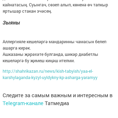
кайнатасың. Суынгач, сөзеп алып, көненә өч тапкыр
яртышар стакан эчәсең.
Зыяны
Аллергияле кешеләргә мандаринны чамасын белеп
ашарга кирәк.
Ашказаны җәрәхәте булганда, шикәр диабетлы
кешеләргә бу җимеш киңәш ителми.
http://shahrikazan.ru/news/kish-tabyish/yaa-el-
karshylaganda-kyzyl-uyldykny-kp-asharga-yaramyy
Следите за самым важным и интересным в
Telegram-канале
Татмедиа